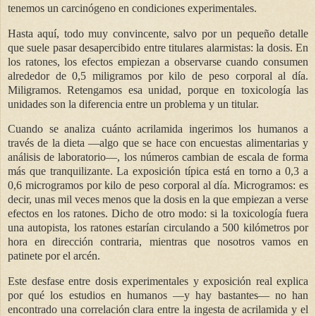
tenemos un carcinógeno en condiciones experimentales.
Hasta aquí, todo muy convincente, salvo por un pequeño detalle
que suele pasar desapercibido entre titulares alarmistas: la dosis. En
los ratones, los efectos empiezan a observarse cuando consumen
alrededor de 0,5 miligramos por kilo de peso corporal al día.
Miligramos. Retengamos esa unidad, porque en toxicología las
unidades son la diferencia entre un problema y un titular.
Cuando se analiza cuánto acrilamida ingerimos los humanos a
través de la dieta —algo que se hace con encuestas alimentarias y
análisis de laboratorio—, los números cambian de escala de forma
más que tranquilizante. La exposición típica está en torno a 0,3 a
0,6 microgramos por kilo de peso corporal al día. Microgramos: es
decir, unas mil veces menos que la dosis en la que empiezan a verse
efectos en los ratones. Dicho de otro modo: si la toxicología fuera
una autopista, los ratones estarían circulando a 500 kilómetros por
hora en dirección contraria, mientras que nosotros vamos en
patinete por el arcén.
Este desfase entre dosis experimentales y exposición real explica
por qué los estudios en humanos —y hay bastantes— no han
encontrado una correlación clara entre la ingesta de acrilamida y el