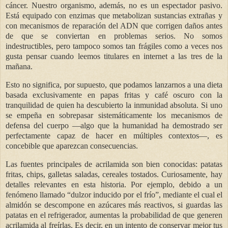
cáncer. Nuestro organismo, además, no es un espectador pasivo.
Está equipado con enzimas que metabolizan sustancias extrañas y
con mecanismos de reparación del ADN que corrigen daños antes
de que se conviertan en problemas serios. No somos
indestructibles, pero tampoco somos tan frágiles como a veces nos
gusta pensar cuando leemos titulares en internet a las tres de la
mañana.
Esto no significa, por supuesto, que podamos lanzarnos a una dieta
basada exclusivamente en papas fritas y café oscuro con la
tranquilidad de quien ha descubierto la inmunidad absoluta. Si uno
se empeña en sobrepasar sistemáticamente los mecanismos de
defensa del cuerpo —algo que la humanidad ha demostrado ser
perfectamente capaz de hacer en múltiples contextos—, es
concebible que aparezcan consecuencias.
Las fuentes principales de acrilamida son bien conocidas: patatas
fritas, chips, galletas saladas, cereales tostados. Curiosamente, hay
detalles relevantes en esta historia. Por ejemplo,
debido a un
fenómeno llamado “dulzor inducido por el frío”, mediante el cual el
almidón se descompone en azúcares más reactivos,
si guardas las
patatas en el refrigerador, aumentas la probabilidad de que generen
acrilamida al freírlas. Es decir, en un intento de conservar mejor tus