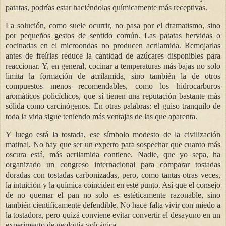
patatas, podrías estar haciéndolas químicamente más receptivas.
La solución, como suele ocurrir, no pasa por el dramatismo, sino
por pequeños gestos de sentido común. Las patatas hervidas o
cocinadas en el microondas no producen acrilamida. Remojarlas
antes de freírlas reduce la cantidad de azúcares disponibles para
reaccionar. Y, en general, cocinar a temperaturas más bajas no solo
limita la formación de acrilamida, sino también la de otros
compuestos menos recomendables, como los hidrocarburos
aromáticos policíclicos, que sí tienen una reputación bastante más
sólida como carcinógenos. En otras palabras: el guiso tranquilo de
toda la vida sigue teniendo más ventajas de las que aparenta.
Y luego está la tostada, ese símbolo modesto de la civilización
matinal. No hay que ser un experto para sospechar que cuanto más
oscura está, más acrilamida contiene. Nadie, que yo sepa, ha
organizado un congreso internacional para comparar tostadas
doradas con tostadas carbonizadas, pero, como tantas otras veces,
la intuición y la química coinciden en este punto. Así que el consejo
de no quemar el pan no solo es estéticamente razonable, sino
también científicamente defendible. No hace falta vivir con miedo a
la tostadora, pero quizá conviene evitar convertir el desayuno en un
experimento de geología volcánica.