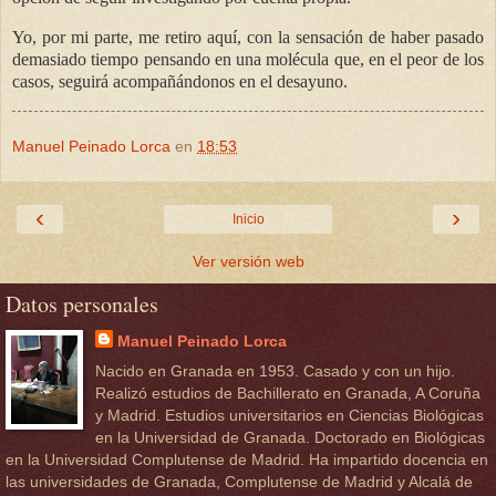
Yo, por mi parte, me retiro aquí, con la sensación de haber pasado
demasiado tiempo pensando en una molécula que, en el peor de los
casos, seguirá acompañándonos en el desayuno.
Manuel Peinado Lorca
en
18:53
‹
›
Inicio
Ver versión web
Datos personales
Manuel Peinado Lorca
Nacido en Granada en 1953. Casado y con un hijo.
Realizó estudios de Bachillerato en Granada, A Coruña
y Madrid. Estudios universitarios en Ciencias Biológicas
en la Universidad de Granada. Doctorado en Biológicas
en la Universidad Complutense de Madrid. Ha impartido docencia en
las universidades de Granada, Complutense de Madrid y Alcalá de