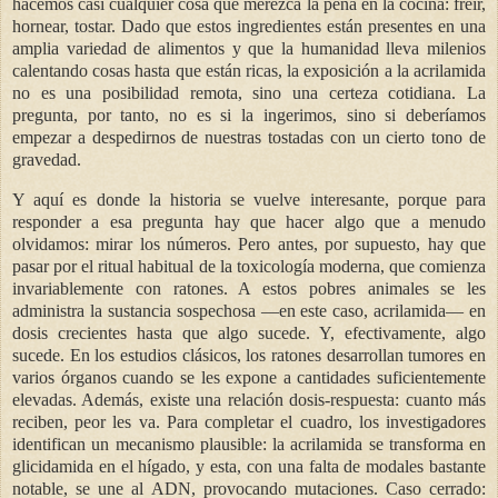
hacemos casi cualquier cosa que merezca la pena en la cocina: freír,
hornear, tostar. Dado que estos ingredientes están presentes en una
amplia variedad de alimentos y que la humanidad lleva milenios
calentando cosas hasta que están ricas, la exposición a la acrilamida
no es una posibilidad remota, sino una certeza cotidiana. La
pregunta, por tanto, no es si la ingerimos, sino si deberíamos
empezar a despedirnos de nuestras tostadas con un cierto tono de
gravedad.
Y aquí es donde la historia se vuelve interesante, porque para
responder a esa pregunta hay que hacer algo que a menudo
olvidamos: mirar los números. Pero antes, por supuesto, hay que
pasar por el ritual habitual de la toxicología moderna, que comienza
invariablemente con ratones. A estos pobres animales se les
administra la sustancia sospechosa —en este caso, acrilamida— en
dosis crecientes hasta que algo sucede. Y, efectivamente, algo
sucede. En los estudios clásicos, los ratones desarrollan tumores en
varios órganos cuando se les expone a cantidades suficientemente
elevadas. Además, existe una relación dosis-respuesta: cuanto más
reciben, peor les va. Para completar el cuadro, los investigadores
identifican un mecanismo plausible: la acrilamida se transforma en
glicidamida en el hígado, y esta, con una falta de modales bastante
notable, se une al ADN, provocando mutaciones. Caso cerrado: