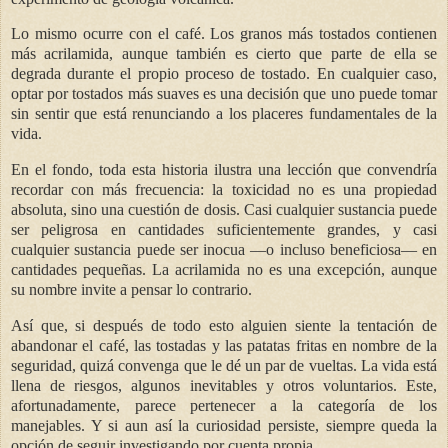
Lo mismo ocurre con el café. Los granos más tostados contienen
más acrilamida, aunque también es cierto que parte de ella se
degrada durante el propio proceso de tostado. En cualquier caso,
optar por tostados más suaves es una decisión que uno puede tomar
sin sentir que está renunciando a los placeres fundamentales de la
vida.
En el fondo, toda esta historia ilustra una lección que convendría
recordar con más frecuencia: la toxicidad no es una propiedad
absoluta, sino una cuestión de dosis. Casi cualquier sustancia puede
ser peligrosa en cantidades suficientemente grandes, y casi
cualquier sustancia puede ser inocua —o incluso beneficiosa— en
cantidades pequeñas. La acrilamida no es una excepción, aunque
su nombre invite a pensar lo contrario.
Así que, si después de todo esto alguien siente la tentación de
abandonar el café, las tostadas y las patatas fritas en nombre de la
seguridad, quizá convenga que le dé un par de vueltas. La vida está
llena de riesgos, algunos inevitables y otros voluntarios. Este,
afortunadamente, parece pertenecer a la categoría de los
manejables. Y si aun así la curiosidad persiste, siempre queda la
opción de seguir investigando por cuenta propia.