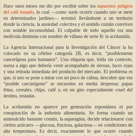
Hace unos meses me dio por escribir sobre los
supuestos peligros
del café tostado
, lo cual —como suele ocurrir cuando uno se mete
en determinados jardines— terminó llevándome a un territorio
donde la ciencia, la ansiedad colectiva y el sentido común conviven
con notable incomodidad. El culpable de todo aquello era una
molécula diminuta con nombre de villano de serie B: la acrilamida.
La Agencia Internacional para la Investigación del Cáncer la ha
colocado en su célebre categoría 2B, es decir, “posiblemente
cancerígena para humanos”. Una etiqueta que, leída sin contexto,
suena a algo que debería venir acompañado de sirenas, luces rojas
y una retirada inmediata del producto del mercado. El problema es
que, si uno se pone a mirar con un poco de calma, descubre que ese
“posible carcinógeno” se encuentra en media despensa: papas
fritas, cereales, chips, café y, en un giro especialmente cruel del
destino, tostadas.
La acrilamida no aparece por generación espontánea ni por
conspiración de la industria alimentaria. Se forma cuando un
aminoácido bastante común, la asparagina, decide relacionarse con
ciertos azúcares —glucosa, fructosa, galactosa— en condiciones de
alta temperatura. Es decir, exactamente lo que ocurre cuando