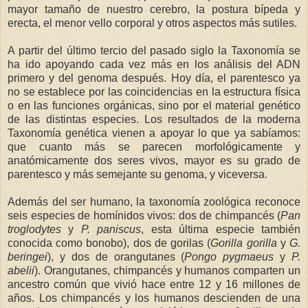
mayor tamaño de nuestro cerebro, la postura bípeda y
erecta, el menor vello corporal y otros aspectos más sutiles.
A partir del último tercio del pasado siglo la Taxonomía se
ha ido apoyando cada vez más en los análisis del ADN
primero y del genoma después. Hoy día, el parentesco ya
no se establece por las coincidencias en la estructura física
o en las funciones orgánicas, sino por el material genético
de las distintas especies. Los resultados de la moderna
Taxonomía genética vienen a apoyar lo que ya sabíamos:
que cuanto más se parecen morfológicamente y
anatómicamente dos seres vivos, mayor es su grado de
parentesco y más semejante su genoma, y viceversa.
Además del ser humano, la taxonomía zoológica reconoce
seis especies de homínidos vivos: dos de chimpancés (
Pan
troglodytes
y
P. paniscus
, esta última especie también
conocida como bonobo), dos de gorilas (
Gorilla gorilla
y
G.
beringei
), y dos de orangutanes (
Pongo pygmaeus
y
P.
abelii
). Orangutanes, chimpancés y humanos comparten un
ancestro común que vivió hace entre 12 y 16 millones de
años. Los chimpancés y los humanos descienden de una