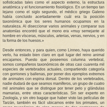
sofisticadas tales como el aspecto externo, la estructura
anatómica y el funcionamiento fisiológico. En un tiempo tan
lejano como el siglo segundo, el médico griego Galeno
había concluido acertadamente cuál era la posición
taxonómica que los seres humanos ocupamos en la
naturaleza. Al diseccionar varios animales y comparar sus
anatomías encontró que el mono era «muy semejante al
hombre en vísceras, músculos, arterias, venas, nervios, y en
la forma de los huesos.»
Desde entonces, y para quien, como Linneo, haya querido
verlo, ha estado bien claro en qué lugar del reino animal
encajamos. Puesto que poseemos columna vertebral,
somos compañeros taxonómicos de otras casi cuarenta mil
especies de vertebrados actuales, compartiendo categoría
con gorriones y ballenas, por poner dos ejemplos extremos
de animales con espina dorsal. Dentro de los vertebrados,
nadie dudará de que seamos mamíferos, un grupo de cuatro
mil animales que se distingue por tener pelo y glándulas
mamarias, entre otras características. Sin ser experto en
Zoología, y sin otro bagaje que haber visto las películas de
Tarzán, también es fácil ubicarnos entre los primates, un