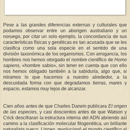
Pese a las grandes diferencias externas y culturales que
podamos observar entre un aborigen australiano y un
noruego, por citar un solo ejemplo, la concordancia de sus
características físicas y genéticas es tan acusada que se les
clasifica como una sola especie en el sentido de una
división taxonómica de los organismos. Con arrogancia, los
hombres nos hemos otorgado el nombre científico de
Homo
sapiens,
«hombre sabio», sin tener en cuenta que con ello
nos hemos obligado también a la sabiduría, algo que, si
miramos lo que hacemos a nuestro alrededor, a la
descuidada forma con que degradamos tierras, mares y
espacio, estamos muy lejos de alcanzar.
Cien años antes de que Charles Darwin publicara
El origen
de las especies
, y casi doscientos antes de que Watson y
Crick descifraran la estructura interna del ADN abriendo así
camino a la clasificación molecular filogenética, un brillante
naturalista sueco, Linneo, revolucionó el mundo científico al