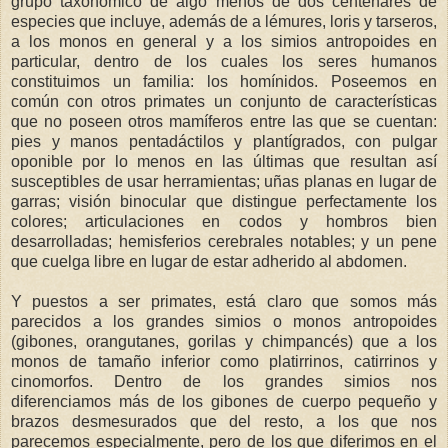
grupo taxonómico de algo menos de dos centenares de
especies que incluye, además de a lémures, loris y tarseros,
a los monos en general y a los simios antropoides en
particular, dentro de los cuales los seres humanos
constituimos un familia: los homínidos. Poseemos en
común con otros primates un conjunto de características
que no poseen otros mamíferos entre las que se cuentan:
pies y manos pentadáctilos y plantígrados, con pulgar
oponible por lo menos en las últimas que resultan así
susceptibles de usar herramientas; uñas planas en lugar de
garras; visión binocular que distingue perfectamente los
colores; articulaciones en codos y hombros bien
desarrolladas; hemisferios cerebrales notables; y un pene
que cuelga libre en lugar de estar adherido al abdomen.
Y puestos a ser primates, está claro que somos más
parecidos a los grandes simios o monos antropoides
(gibones, orangutanes, gorilas y chimpancés) que a los
monos de tamaño inferior como platirrinos, catirrinos y
cinomorfos. Dentro de los grandes simios nos
diferenciamos más de los gibones de cuerpo pequeño y
brazos desmesurados que del resto, a los que nos
parecemos especialmente, pero de los que diferimos en el