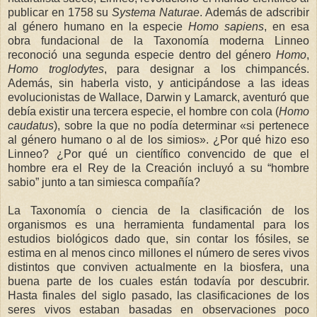
publicar en 1758 su
Systema Naturae
. Además de adscribir
al género humano en la especie
Homo sapiens
, en esa
obra fundacional de la Taxonomía moderna Linneo
reconoció una segunda especie dentro del género
Homo
,
Homo troglodytes
, para designar a los chimpancés.
Además, sin haberla visto, y anticipándose a las ideas
evolucionistas de Wallace, Darwin y Lamarck, aventuró que
debía existir una tercera especie, el hombre con cola (
Homo
caudatus
), sobre la que no podía determinar «si pertenece
al género humano o al de los simios». ¿Por qué hizo eso
Linneo? ¿Por qué un científico convencido de que el
hombre era el Rey de la Creación incluyó a su “hombre
sabio” junto a tan simiesca compañía?
La Taxonomía o ciencia de la clasificación de los
organismos es una herramienta fundamental para los
estudios biológicos dado que, sin contar los fósiles, se
estima en al menos cinco millones el número de seres vivos
distintos que conviven actualmente en la biosfera, una
buena parte de los cuales están todavía por descubrir.
Hasta finales del siglo pasado, las clasificaciones de los
seres vivos estaban basadas en observaciones poco