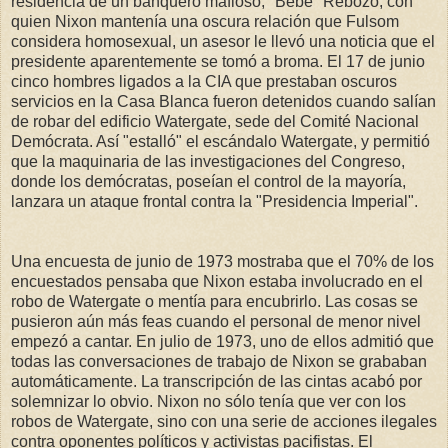
residencia de un banquero mafioso, "Bebe" Rebozo, con
quien Nixon mantenía una oscura relación que Fulsom
considera homosexual, un asesor le llevó una noticia que el
presidente aparentemente se tomó a broma. El 17 de junio
cinco hombres ligados a la CIA que prestaban oscuros
servicios en la Casa Blanca fueron detenidos cuando salían
de robar del edificio Watergate, sede del Comité Nacional
Demócrata. Así "estalló" el escándalo Watergate, y permitió
que la maquinaria de las investigaciones del Congreso,
donde los demócratas, poseían el control de la mayoría,
lanzara un ataque frontal contra la "Presidencia Imperial".
Una encuesta de junio de 1973 mostraba que el 70% de los
encuestados pensaba que Nixon estaba involucrado en el
robo de Watergate o mentía para encubrirlo. Las cosas se
pusieron aún más feas cuando el personal de menor nivel
empezó a cantar. En julio de 1973, uno de ellos admitió que
todas las conversaciones de trabajo de Nixon se grababan
automáticamente. La transcripción de las cintas acabó por
solemnizar lo obvio. Nixon no sólo tenía que ver con los
robos de Watergate, sino con una serie de acciones ilegales
contra oponentes políticos y activistas pacifistas. El