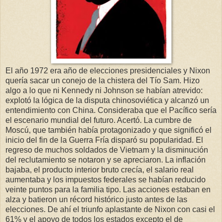
El año 1972 era año de elecciones presidenciales y Nixon
quería sacar un conejo de la chistera del Tío Sam. Hizo
algo a lo que ni Kennedy ni Johnson se habían atrevido:
explotó la lógica de la disputa chinosoviética y alcanzó un
entendimiento con China. Consideraba que el Pacífico sería
el escenario mundial del futuro. Acertó. La cumbre de
Moscú, que también había protagonizado y que significó el
inicio del fin de la Guerra Fría disparó su popularidad. El
regreso de muchos soldados de Vietnam y la disminución
del reclutamiento se notaron y se apreciaron. La inflación
bajaba, el producto interior bruto crecía, el salario real
aumentaba y los impuestos federales se habían reducido
veinte puntos para la familia tipo. Las acciones estaban en
alza y batieron un récord histórico justo antes de las
elecciones. De ahí el triunfo aplastante de Nixon con casi el
61% y el apoyo de todos los estados excepto el de