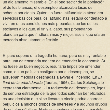
un alojamiento miserable.
En el otro sector de la población,
el de los blancos, el desempleo alcanzaba tasas del
ochenta por ciento. Quien no fuera latifundista o atendiera
servicios básicos para los latifundistas, estaba condenado a
vivir en unas condiciones más precarias que las de los
esclavos a los que, al fin y al cabo, sus propietarios
atendían para que rindieran más y mejor. Ese sí que era un
mercado absolutamente flexible.
El paro supone una tragedia humana, pero es muy rentable
para una determinada manera de entender la economía. Si
no fuese un buen negocio, resultaría imposible entender
cómo, en un país tan castigado por el desempleo, se
aprueban medidas destinadas a avivar el incendio. En
El
final de la edad dorada
(Taurus, 1996), Carlos Solchaga lo
expresaba claramente: «La reducción del desempleo, lejos
de ser una estrategia de la que todos saldrían beneficiados,
es una decisión que si se llevara a efecto podría acarrear
perjuicios a muchos grupos de intereses y a algunos grupos
de opinión pública». Nada sospechoso de ser un marxista