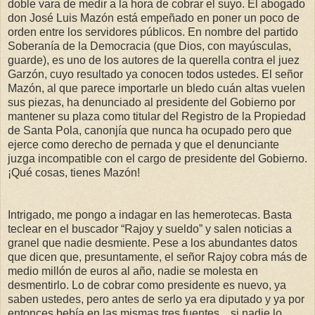
doble vara de medir a la hora de cobrar el suyo. El abogado
don José Luis Mazón está empeñado en poner un poco de
orden entre los servidores públicos. En nombre del partido
Soberanía de la Democracia (que Dios, con mayúsculas,
guarde), es uno de los autores de la querella contra el juez
Garzón, cuyo resultado ya conocen todos ustedes. El señor
Mazón, al que parece importarle un bledo cuán altas vuelen
sus piezas, ha denunciado al presidente del Gobierno por
mantener su plaza como titular del Registro de la Propiedad
de Santa Pola, canonjía que nunca ha ocupado pero que
ejerce como derecho de pernada y que el denunciante
juzga incompatible con el cargo de presidente del Gobierno.
¡Qué cosas, tienes Mazón!
Intrigado, me pongo a indagar en las hemerotecas. Basta
teclear en el buscador “Rajoy y sueldo” y salen noticias a
granel que nadie desmiente. Pese a los abundantes datos
que dicen que, presuntamente, el señor Rajoy cobra más de
medio millón de euros al año, nadie se molesta en
desmentirlo. Lo de cobrar como presidente es nuevo, ya
saben ustedes, pero antes de serlo ya era diputado y ya por
entonces bebía en las mismas tres fuentes... si nadie lo