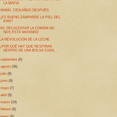
LA MAFIA
HAWÁI, CIEN AÑOS DESPUÉS
¿ES BUENO ZAMPARSE LA PIEL DEL
KIWI?
NO, RECALENTAR LA COMIDA NO
NOS ESTÁ MATANDO
LA REVOLUCIÓN DE LA LECHE
¿POR QUÉ HAY QUE RESPIRAR
DENTRO DE UNA BOLSA CUAN...
►
septiembre
(5)
►
agosto
(36)
►
julio
(9)
►
junio
(9)
►
mayo
(7)
►
abril
(8)
►
marzo
(14)
►
febrero
(6)
►
enero
(8)