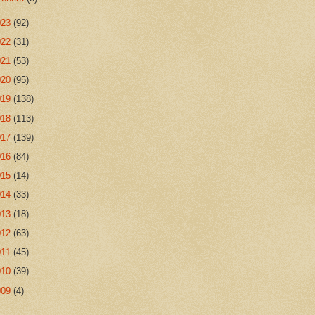
023
(92)
022
(31)
021
(53)
020
(95)
019
(138)
018
(113)
017
(139)
016
(84)
015
(14)
014
(33)
013
(18)
012
(63)
011
(45)
010
(39)
009
(4)