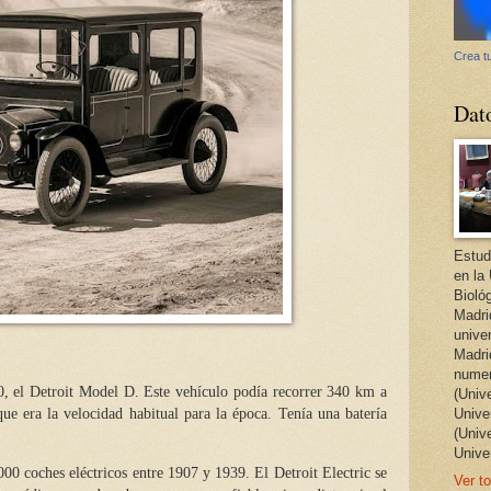
Crea tu
Dat
Estud
en la
Bioló
Madri
unive
Madri
numer
10, el Detroit Model D. Este vehículo podía recorrer 340 km a
(Univ
e era la velocidad habitual para la época. Tenía una batería
Univer
(Univ
Unive
0 coches eléctricos entre 1907 y 1939. El Detroit Electric se
Ver to