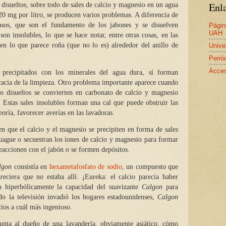
Enla
disueltos, sobre todo de sales de calcio y magnesio en un agua
 mg por litro, se producen varios problemas. A diferencia de
rasos, que son el fundamento de los jabones y se disuelven
Págin
UAH
son insolubles, lo que se hace notar, entre otras cosas, en las
y en lo que parece roña (que no lo es) alrededor del anillo de
Unive
Perió
Acces
precipitados con los minerales del agua dura, sí forman
cacia de la limpieza. Otro problema importante aparece cuando
io disueltos se convierten en carbonato de calcio y magnesio
. Estas sales insolubles forman una cal que puede obstruir las
teoría, favorecer averías en las lavadoras.
n que el calcio y el magnesio se precipiten en forma de sales
uague o secuestran los iones de calcio y magnesio para formar
reaccionen con el jabón o se formen depósitos.
lgon
consistía en
hexametafosfato de sodio
, un compuesto que
reciera que no estaba allí. ¡Eureka: el calcio parecía haber
a hiperbólicamente la capacidad del suavizante
Calgon
para
do la televisión invadió los hogares estadounidenses,
Calgon
ios a cuál más ingenioso.
unta al dueño de una lavandería, obviamente asiático, cómo