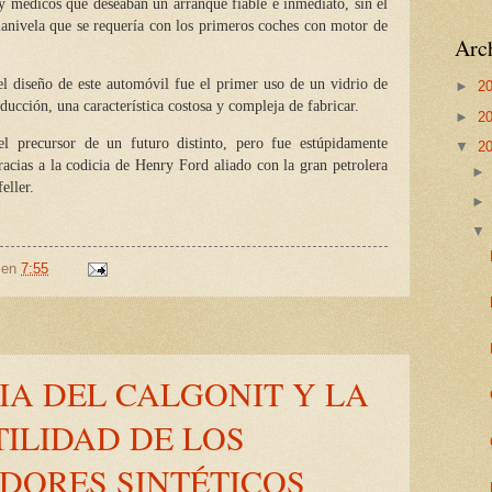
y médicos que deseaban un arranque fiable e inmediato, sin el
anivela que se requería con los primeros coches con motor de
Arch
el diseño de este automóvil fue el primer uso de un vidrio de
►
2
ucción, una característica costosa y compleja de fabricar.
►
2
 precursor de un futuro distinto, pero fue estúpidamente
▼
2
racias a la codicia de Henry Ford aliado con la gran petrolera
eller.
en
7:55
IA DEL CALGONIT Y LA
TILIDAD DE LOS
DORES SINTÉTICOS