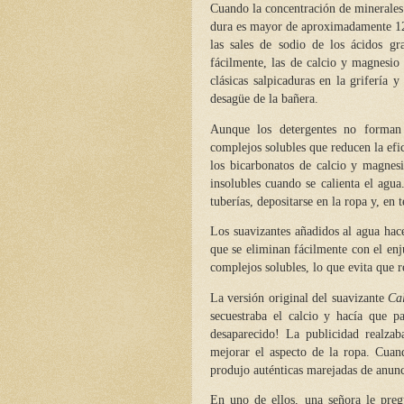
Cuando la concentración de minerales 
dura es mayor de aproximadamente 120
las sales de sodio de los ácidos g
fácilmente, las de calcio y magnesio 
clásicas salpicaduras en la grifería 
desagüe de la bañera.
Aunque los detergentes no forman 
complejos solubles que reducen la efi
los bicarbonatos de calcio y magnes
insolubles cuando se calienta el agua
tuberías, depositarse en la ropa y, en 
Los suavizantes añadidos al agua hace
que se eliminan fácilmente con el enj
complejos solubles, lo que evita que 
La versión original del suavizante
Ca
secuestraba el calcio y hacía que pa
desaparecido! La publicidad realzab
mejorar el aspecto de la ropa. Cuan
produjo auténticas marejadas de anunc
En uno de ellos, una señora le preg