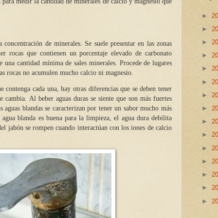
a para medir la cantidad de minerales de calcio y magnesio que
►
2
►
2
►
2
a concentración de minerales. Se suele presentar en las zonas
ener rocas que contienen un porcentaje elevado de carbonato
►
2
ne una cantidad mínima de sales minerales. Procede de lugares
►
2
as rocas no acumulen mucho calcio ni magnesio.
►
2
e contenga cada una, hay otras diferencias que se deben tener
►
2
ue cambia. Al beber aguas duras se siente que son más fuertes
►
2
Las aguas blandas se caracterizan por tener un sabor mucho más
 agua blanda es buena para la limpieza, el agua dura debilita
►
2
del jabón se rompen cuando interactúan con los iones de calcio
►
2
►
2
►
2
►
2
►
2
►
2