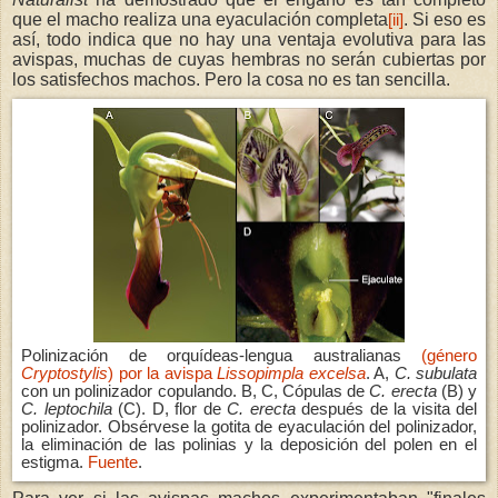
que el macho realiza una eyaculación completa
. Si eso es
[ii]
así, todo indica que no hay una ventaja evolutiva para las
avispas, muchas de cuyas hembras no serán cubiertas por
los satisfechos machos. Pero la cosa no es tan sencilla.
Polinización de orquídeas-lengua australianas
(género
Cryptostylis
) por la avispa
Lissopimpla excelsa
. A,
C. subulata
con un polinizador copulando. B, C, Cópulas de
C. erecta
(B) y
C. leptochila
(C). D, flor de
C. erecta
después de la visita del
polinizador. Obsérvese la gotita de eyaculación del polinizador,
la eliminación de las polinias y la deposición del polen en el
estigma.
Fuente
.