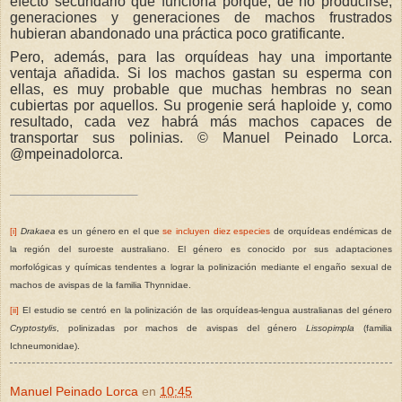
efecto secundario que funciona porque, de no producirse,
generaciones y generaciones de machos frustrados
hubieran abandonado una práctica poco gratificante.
Pero, además, para las orquídeas hay una importante
ventaja añadida. Si los machos gastan su esperma con
ellas, es muy probable que muchas hembras no sean
cubiertas por aquellos. Su progenie será haploide y, como
resultado, cada vez habrá más machos capaces de
transportar sus polinias.
©
Manuel Peinado Lorca.
@mpeinadolorca.
[i]
Drakaea
es un género en el que
se incluyen diez especies
de orquídeas endémicas de
la región del suroeste australiano. El género es conocido por sus adaptaciones
morfológicas y químicas tendentes a lograr la polinización mediante el engaño sexual de
machos de avispas de la familia Thynnidae.
[ii]
El estudio se centró en la polinización de las orquídeas-lengua australianas del género
Cryptostylis
, polinizadas por machos de avispas del género
Lissopimpla
(familia
Ichneumonidae).
Manuel Peinado Lorca
en
10:45