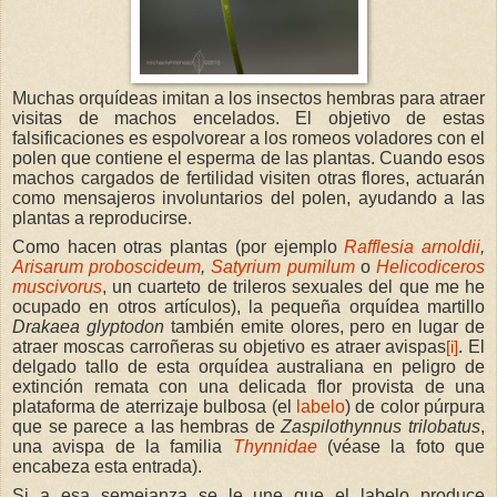
Muchas orquídeas imitan a los insectos hembras para atraer
visitas de machos encelados. El objetivo de estas
falsificaciones es espolvorear a los romeos voladores con el
polen que contiene el esperma de las plantas. Cuando esos
machos cargados de fertilidad visiten otras flores, actuarán
como mensajeros involuntarios del polen, ayudando a las
plantas a reproducirse.
Como hacen otras plantas (por ejemplo
Rafflesia arnoldii
,
Arisarum proboscideum
,
Satyrium pumilum
o
Helicodiceros
muscivorus
, un cuarteto de trileros sexuales del que me he
ocupado en otros artículos), la pequeña orquídea martillo
Drakaea glyptodon
también emite olores, pero en lugar de
atraer moscas carroñeras su objetivo es atraer avispas
. El
[i]
delgado tallo de esta orquídea australiana en peligro de
extinción remata con una delicada flor provista de una
plataforma de aterrizaje bulbosa (el
labelo
) de color púrpura
que se parece a las hembras de
Zaspilothynnus trilobatus
,
una avispa de la familia
Thynnidae
(véase la foto que
encabeza esta entrada).
Si a esa semejanza se le une que el labelo produce