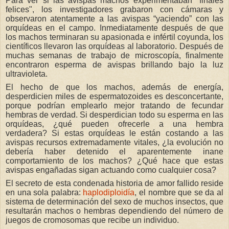
Para ver si las avispas machos experimentaban "finales
felices", los investigadores grabaron con cámaras y
observaron atentamente a las avispas “yaciendo” con las
orquídeas en el campo. Inmediatamente después de que
los machos terminaran su apasionada e infértil coyunda, los
científicos llevaron las orquídeas al laboratorio. Después de
muchas semanas de trabajo de microscopía, finalmente
encontraron esperma de avispas brillando bajo la luz
ultravioleta.
El hecho de que los machos, además de energía,
desperdicien miles de espermatozoides es desconcertante,
porque podrían emplearlo mejor tratando de fecundar
hembras de verdad. Si desperdician todo su esperma en las
orquídeas, ¿qué pueden ofrecerle a una hembra
verdadera? Si estas orquídeas le están costando a las
avispas recursos extremadamente vitales, ¿la evolución no
debería haber detenido el aparentemente inane
comportamiento de los machos? ¿Qué hace que estas
avispas engañadas sigan actuando como cualquier cosa?
El secreto de esta condenada historia de amor fallido reside
en una sola palabra:
haplodiploidía
, el nombre que se da al
sistema de determinación del sexo de muchos insectos, que
resultarán machos o hembras dependiendo del número de
juegos de cromosomas que recibe un individuo.