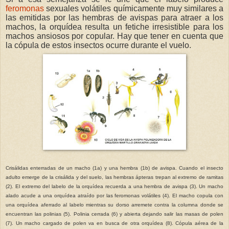
feromonas
sexuales volátiles químicamente muy similares a
las emitidas por las hembras de avispas para atraer a los
machos, la orquídea resulta un fetiche irresistible para los
machos ansiosos por copular. Hay que tener en cuenta que
la cópula de estos insectos ocurre durante el vuelo.
Crisálidas enterradas de un macho (1a) y una hembra (1b) de avispa. Cuando el insecto
adulto emerge de la crisálida y del suelo, las hembras ápteras trepan al extremo de ramitas
(2). El extremo del labelo de la orquídea recuerda a una hembra de avispa (3). Un macho
alado acude a una orquídea atraído por las feromonas volátiles (4). El macho copula con
una orquídea aferrado al labelo mientras su dorso arremete contra la columna donde se
encuentran las polinias (5). Polinia cerrada (6) y abierta dejando salir las masas de polen
(7). Un macho cargado de polen va en busca de otra orquídea (8). Cópula aérea de la