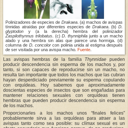
Polinizadores de especies de
Drakaea
. (a) machos de avispas
tínnidas atraídas por diferentes especies de
Drakaea
. (b)
D.
glyptodon
y (a la derecha) hembra del polinizador
Zaspilothynnus trilobatus
. (c)
D. thynniphila
junto a un macho
alado y una hembra sin alas que parece una hormiga. (d)
columna de
D. concolor
con polinia unida al estigma después
de ser visitada por una avispa macho.
Fuente
.
Las avispas hembras de la familia
Thynnidae
pueden
producir descendencia sin esperma de los machos y, por
tanto, si son capaces de reproducirse sin un macho, no
resulta tan importante que todos los machos que las cubran
hayan desperdiciado previamente su esperma copulando
con orquídeas. Hoy sabemos que aproximadamente
doscientas especies de insectos que son engañadas para
mantener relaciones sexuales con orquídeas tienen
hembras que pueden producir descendencia sin esperma
de los machos.
Proporcionarles a los machos unos “finales felices”
probablemente sirva a las orquídeas para atraer a las
avispas tanto como sea posible: su clímax sexual es un