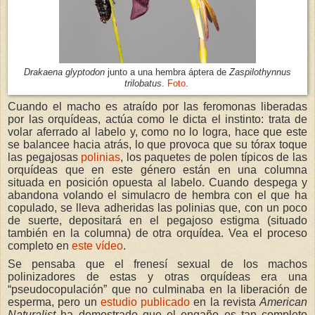
Drakaena glyptodon
junto a una hembra áptera de
Zaspilothynnus
trilobatus
.
Foto
.
Cuando el macho es atraído por las feromonas liberadas
por las orquídeas, actúa como le dicta el instinto: trata de
volar aferrado al labelo y, como no lo logra, hace que este
se balancee hacia atrás, lo que provoca que su tórax toque
las pegajosas
polinias
, los paquetes de polen típicos de las
orquídeas que en este género están en una columna
situada en posición opuesta al labelo. Cuando despega y
abandona volando el simulacro de hembra con el que ha
copulado, se lleva adheridas las polinias que, con un poco
de suerte, depositará en el pegajoso estigma (situado
también en la columna) de otra orquídea. Vea el proceso
completo en
este vídeo
.
Se pensaba que el frenesí sexual de los machos
polinizadores de estas y otras orquídeas era una
“pseudocopulación” que no culminaba en la liberación de
esperma, pero un
estudio publicado
en la revista
American
Naturalist
ha demostrado que el engaño es tan completo