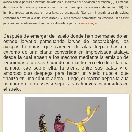
avispa con la pequeña hembra situada en el extremo del abdomen del macho (9). El macho
deposita a la hembra grávida sobre una flor para que se alimente de néctar (10). La
hembra inyecta su puesta en una larva de escarabajo (11). La minúscula larva de avispa
comienza a devorar a la del escarabajo (12-13) antes de convertirse en crisálida. Haga click
para aumentar el tamaño. Fuente: modificada a partir de
esta imagen
.
Después de emerger del suelo donde han permanecido en
estado larvario parasitando larvas de escarabajos, las
avispas hembras, que carecen de alas, trepan hasta el
extremo de una planta convertida en improvisada atalaya
desde la cual atraen a los machos mediante la emisión de
feromonas olorosas. Cuando un macho en celo detecta una
hembra, cae sobre ella, la aferra entre sus patas y el
amoroso dúo despega para hacer un vuelo nupcial que
finaliza en una cópula aérea. Luego, el macho deposita a la
hembra en tierra, y esta sepulta sus huevos fecundados en
el suelo.