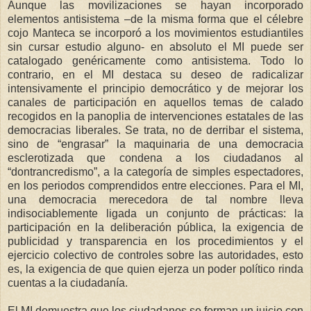
Aunque las movilizaciones se hayan incorporado
elementos antisistema –de la misma forma que el célebre
cojo Manteca se incorporó a los movimientos estudiantiles
sin cursar estudio alguno- en absoluto el MI puede ser
catalogado genéricamente como antisistema. Todo lo
contrario, en el MI destaca su deseo de radicalizar
intensivamente el principio democrático y de mejorar los
canales de participación en aquellos temas de calado
recogidos en la panoplia de intervenciones estatales de las
democracias liberales. Se trata, no de derribar el sistema,
sino de “engrasar” la maquinaria de una democracia
esclerotizada que condena a los ciudadanos al
“dontrancredismo”, a la categoría de simples espectadores,
en los periodos comprendidos entre elecciones. Para el MI,
una democracia merecedora de tal nombre lleva
indisociablemente ligada un conjunto de prácticas: la
participación en la deliberación pública, la exigencia de
publicidad y transparencia en los procedimientos y el
ejercicio colectivo de controles sobre las autoridades, esto
es, la exigencia de que quien ejerza un poder político rinda
cuentas a la ciudadanía.
El MI demuestra que los ciudadanos se forman un juicio con