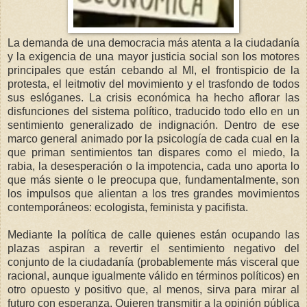
La demanda de una democracia más atenta a la ciudadanía
y la exigencia de una mayor justicia social son los motores
principales que están cebando al MI, el frontispicio de la
protesta, el leitmotiv del movimiento y el trasfondo de todos
sus eslóganes. La crisis económica ha hecho aflorar las
disfunciones del sistema político, traducido todo ello en un
sentimiento generalizado de indignación. Dentro de ese
marco general animado por la psicología de cada cual en la
que priman sentimientos tan dispares como el miedo, la
rabia, la desesperación o la impotencia, cada uno aporta lo
que más siente o le preocupa que, fundamentalmente, son
los impulsos que alientan a los tres grandes movimientos
contemporáneos: ecologista, feminista y pacifista.
Mediante la política de calle quienes están ocupando las
plazas aspiran a revertir el sentimiento negativo del
conjunto de la ciudadanía (probablemente más visceral que
racional, aunque igualmente válido en términos políticos) en
otro opuesto y positivo que, al menos, sirva para mirar al
futuro con esperanza. Quieren transmitir a la opinión pública