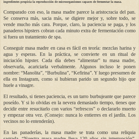
ingredientes propicia la reproducción de microorganismos capaces de fermentar la masa.
Comparado con eso, la masa madre parece la aristocracia del pan.
Se conserva más, sacia más, se digiere mejor y, sobre todo, se
vende mucho más cara. Porque, claro, la paciencia se paga, y los
panaderos hipsters cobran cada minuto extra de fermentación como
si fuera un tratamiento de spa.
Conseguir masa madre en casa es fácil en teoría: mezclas harina y
agua y esperas. En la práctica, se convierte en un ritual de
iniciación hipster. Cada día debes “alimentar” tu masa madre,
observarla, acariciarla verbalmente. Algunos incluso le ponen
nombre: “Manolita”, “Burbulina”, “Kefirina”. Y luego presumen de
ella en Instagram, como si hubieran parido un segundo hijo que
huele a vinagre.
El resultado, si tienes paciencia, es un tarro burbujeante que parece
poseído. Y si lo olvidas en la nevera demasiado tiempo, tienes que
decidir entre resucitarlo con varios “refrescos” o declararlo muerto
y empezar otra vez. (Consejo: nunca lo entierres en el jardín. Los
vecinos no lo entenderán).
En las panaderías, la masa madre se trata como una reliquia
sagrada. “Nuestra masa madre lleva 120 años sin interrupción”,