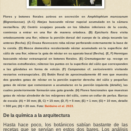
Flores y botones florales activos en secreción en
Amphilophium mansoanum
(Bignoniaceae). (A–C) Abejas buscando néctar nupcial acumulado en la cámara
nectarífera. (A)
Centris scopipes
posada en los lóbulos inferiores de la corola,
comienza a entrar en una flor de manera ortodoxa. (B)
Epicharis flava
visita
ortodoxamente una flor; nótese la porción dorsal del cuerpo de la abeja tocando las
anteras (flecha). (C)
Oxaea flavescens
roba néctar perforando externamente la base de
la corola. (D)
Musca domestica
recolectando néctar acumulado en la superficie del
cáliz de una flor; nótese la gota de néctar en su aparato bucal (flecha). (E, F) Hormigas
buscando néctar extranupcial en botones florales. (E)
Crematogaster
sp. recoge en
nectarios extraflorales; nótense los puntos en la superficie del cáliz que corresponden
a las glándulas en forma de volcán. (F)
Camponotus
cf.
sericeiventris
visitando
nectarios extranupciales. (G) Botón floral de aproximadamente 40 mm que muestra
dos grandes gotas de néctar en la porción superior derecha del cáliz y pequeñas
gotas de néctar que comenzaron a acumularse en la porción izquierda (detalle), las
cuales posteriormente formarán una gota grande. (H) Flores funcionales que muestran
gotas de néctar alrededor de los márgenes del cáliz, como un collar de perlas. Barras
de escala: (A) = 30 mm; (B, C) = 15 mm; (D, F) = 5 mm; (E) = 1 mm; (G) = 10 mm, detalle
= 500 µm; (H) = 20 mm. Foto:
Balduino et al. 2023
.
De la química a la arquitectura
Hasta hace poco, los botánicos sabían bastante de las
recetas que se servían en estos dos bares. Los análisis