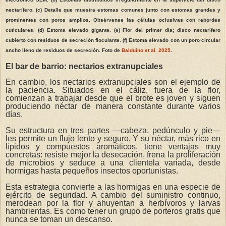
nectarífero. (c) Detalle que muestra estomas comunes junto con estomas grandes y
prominentes con poros amplios. Obsérvense las células oclusivas con rebordes
cuticulares. (d) Estoma elevado gigante. (e) Flor del primer día; disco nectarífero
cubierto con residuos de secreción floculante. (f) Estoma elevado con un poro circular
ancho lleno de residuos de secreción. Foto de
Balduino et al. 2025
.
El bar de barrio: nectarios extranupciales
En cambio, los nectarios extranupciales son el ejemplo de
la paciencia. Situados en el cáliz, fuera de la flor,
comienzan a trabajar desde que el brote es joven y siguen
produciendo néctar de manera constante durante varios
días.
Su estructura en tres partes —cabeza, pedúnculo y pie—
les permite un flujo lento y seguro. Y su néctar, más rico en
lípidos y compuestos aromáticos, tiene ventajas muy
concretas: resiste mejor la desecación, frena la proliferación
de microbios y seduce a una clientela variada, desde
hormigas hasta pequeños insectos oportunistas.
Esta estrategia convierte a las hormigas en una especie de
ejército de seguridad. A cambio del suministro continuo,
merodean por la flor y ahuyentan a herbívoros y larvas
hambrientas. Es como tener un grupo de porteros gratis que
nunca se toman un descanso.