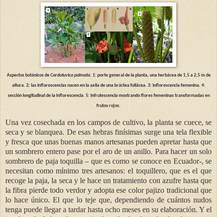
Aspectos botánicos de
Cardoluvica palmata
. 1: porte general de la planta, una herbácea de 1,5 a 2,5 m de
altura. 2: las inflorescencias nacen en la axila de una bráctea foliácea. 3: inflorescencia femenina. 4:
sección longitudinal de la inflorescencia. 5: infrutescencia mostrando flores femeninas transformadas en
frutos rojos.
Una vez cosechada en los campos de cultivo, la planta se cuece, se
seca y se blanquea. De esas hebras finísimas surge una tela flexible
y fresca que unas buenas manos artesanas pueden apretar hasta que
un sombrero entero pase por el aro de un anillo. Para hacer un solo
sombrero de paja toquilla – que es como se conoce en Ecuador-, se
necesitan como mínimo tres artesanos: el toquillero, que es el que
recoge la paja, la seca y le hace un tratamiento con azufre hasta que
la fibra pierde todo verdor y adopta ese color pajizo tradicional que
lo hace único. El que lo teje que, dependiendo de cuántos nudos
tenga puede llegar a tardar hasta ocho meses en su elaboración. Y el