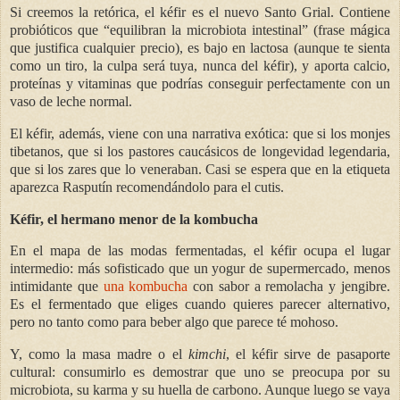
Si creemos la retórica, el kéfir es el nuevo Santo Grial. Contiene
probióticos que “equilibran la microbiota intestinal” (frase mágica
que justifica cualquier precio), es bajo en lactosa (aunque te sienta
como un tiro, la culpa será tuya, nunca del kéfir), y aporta calcio,
proteínas y vitaminas que podrías conseguir perfectamente con un
vaso de leche normal.
El kéfir, además, viene con una narrativa exótica: que si los monjes
tibetanos, que si los pastores caucásicos de longevidad legendaria,
que si los zares que lo veneraban. Casi se espera que en la etiqueta
aparezca Rasputín recomendándolo para el cutis.
Kéfir, el hermano menor de la kombucha
En el mapa de las modas fermentadas, el kéfir ocupa el lugar
intermedio: más sofisticado que un yogur de supermercado, menos
intimidante que
una kombucha
con sabor a remolacha y jengibre.
Es el fermentado que eliges cuando quieres parecer alternativo,
pero no tanto como para beber algo que parece té mohoso.
Y, como la masa madre o el
kimchi
, el kéfir sirve de pasaporte
cultural: consumirlo es demostrar que uno se preocupa por su
microbiota, su karma y su huella de carbono. Aunque luego se vaya