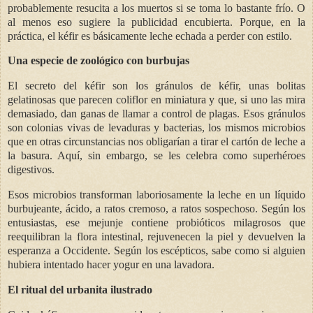
probablemente resucita a los muertos si se toma lo bastante frío. O
al menos eso sugiere la publicidad encubierta. Porque, en la
práctica, el kéfir es básicamente leche echada a perder con estilo.
Una especie de zoológico con burbujas
El secreto del kéfir son los gránulos de kéfir, unas bolitas
gelatinosas que parecen coliflor en miniatura y que, si uno las mira
demasiado, dan ganas de llamar a control de plagas. Esos gránulos
son colonias vivas de levaduras y bacterias, los mismos microbios
que en otras circunstancias nos obligarían a tirar el cartón de leche a
la basura. Aquí, sin embargo, se les celebra como superhéroes
digestivos.
Esos microbios transforman laboriosamente la leche en un líquido
burbujeante, ácido, a ratos cremoso, a ratos sospechoso. Según los
entusiastas, ese mejunje contiene probióticos milagrosos que
reequilibran la flora intestinal, rejuvenecen la piel y devuelven la
esperanza a Occidente. Según los escépticos, sabe como si alguien
hubiera intentado hacer yogur en una lavadora.
El ritual del urbanita ilustrado