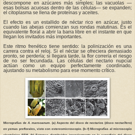
descompone en azúcares más simples; las vacuolas —
esas bolsas acuosas dentro de las células— se expanden;
el citoplasma se llena de proteínas y aceites.
El efecto es un estallido de néctar rico en azúcar, justo
cuando las abejas comienzan sus rondas matutinas. Es el
equivalente floral a abrir la barra libre en el instante en que
llegan los invitados más importantes.
Este ritmo frenético tiene sentido: la polinización es una
carrera contra el reloj. Si el néctar se ofreciera demasiado
pronto, se perdería; si llegara tarde, la flor correría el riesgo
de no ser fecundada. Las células del nectario nupcial
actúan como un equipo perfectamente coordinado,
ajustando su metabolismo para ese momento crítico.
Micrografías de
A. mansoanum
. (a) Aspecto del disco de nectarios (disco nectarífero)
en yemas preflorales, visto con estereomicroscopio. (b–f) Micrografías al microscopìo
electrónico SEM. (b) Estomas distribuidos irregularmente en la superficie del disco