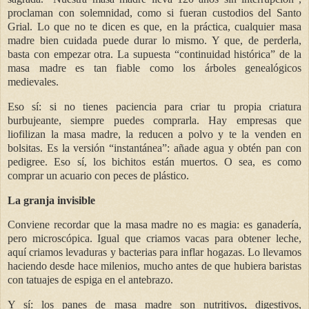
proclaman con solemnidad, como si fueran custodios del Santo
Grial. Lo que no te dicen es que, en la práctica, cualquier masa
madre bien cuidada puede durar lo mismo. Y que, de perderla,
basta con empezar otra. La supuesta “continuidad histórica” de la
masa madre es tan fiable como los árboles genealógicos
medievales.
Eso sí: si no tienes paciencia para criar tu propia criatura
burbujeante, siempre puedes comprarla. Hay empresas que
liofilizan la masa madre, la reducen a polvo y te la venden en
bolsitas. Es la versión “instantánea”: añade agua y obtén pan con
pedigree. Eso sí, los bichitos están muertos. O sea, es como
comprar un acuario con peces de plástico.
La granja invisible
Conviene recordar que la masa madre no es magia: es ganadería,
pero microscópica. Igual que criamos vacas para obtener leche,
aquí criamos levaduras y bacterias para inflar hogazas. Lo llevamos
haciendo desde hace milenios, mucho antes de que hubiera baristas
con tatuajes de espiga en el antebrazo.
Y sí: los panes de masa madre son nutritivos, digestivos,