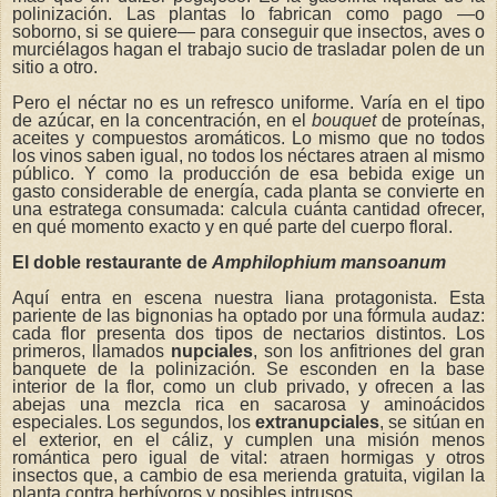
polinización. Las plantas lo fabrican como pago —o
soborno, si se quiere— para conseguir que insectos, aves o
murciélagos hagan el trabajo sucio de trasladar polen de un
sitio a otro.
Pero el néctar no es un refresco uniforme. Varía en el tipo
de azúcar, en la concentración, en el
bouquet
de proteínas,
aceites y compuestos aromáticos. Lo mismo que no todos
los vinos saben igual, no todos los néctares atraen al mismo
público. Y como la producción de esa bebida exige un
gasto considerable de energía, cada planta se convierte en
una estratega consumada: calcula cuánta cantidad ofrecer,
en qué momento exacto y en qué parte del cuerpo floral.
El doble restaurante de
Amphilophium mansoanum
Aquí entra en escena nuestra liana protagonista. Esta
pariente de las bignonias ha optado por una fórmula audaz:
cada flor presenta dos tipos de nectarios distintos. Los
primeros, llamados
nupciales
, son los anfitriones del gran
banquete de la polinización. Se esconden en la base
interior de la flor, como un club privado, y ofrecen a las
abejas una mezcla rica en sacarosa y aminoácidos
especiales. Los segundos, los
extranupciales
, se sitúan en
el exterior, en el cáliz, y cumplen una misión menos
romántica pero igual de vital: atraen hormigas y otros
insectos que, a cambio de esa merienda gratuita, vigilan la
planta contra herbívoros y posibles intrusos.