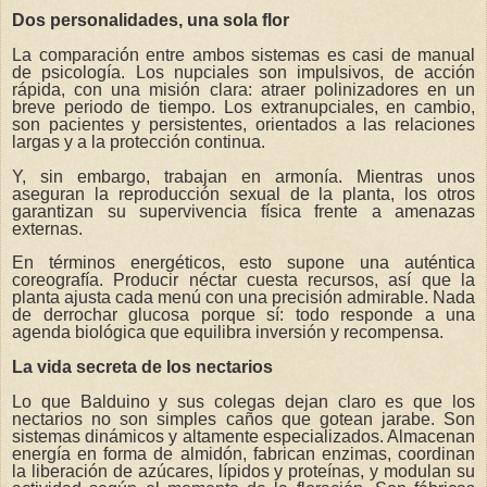
Dos personalidades, una sola flor
La comparación entre ambos sistemas es casi de manual
de psicología. Los nupciales son impulsivos, de acción
rápida, con una misión clara: atraer polinizadores en un
breve periodo de tiempo. Los extranupciales, en cambio,
son pacientes y persistentes, orientados a las relaciones
largas y a la protección continua.
Y, sin embargo, trabajan en armonía. Mientras unos
aseguran la reproducción sexual de la planta, los otros
garantizan su supervivencia física frente a amenazas
externas.
En términos energéticos, esto supone una auténtica
coreografía. Producir néctar cuesta recursos, así que la
planta ajusta cada menú con una precisión admirable. Nada
de derrochar glucosa porque sí: todo responde a una
agenda biológica que equilibra inversión y recompensa.
La vida secreta de los nectarios
Lo que Balduino y sus colegas dejan claro es que los
nectarios no son simples caños que gotean jarabe. Son
sistemas dinámicos y altamente especializados. Almacenan
energía en forma de almidón, fabrican enzimas, coordinan
la liberación de azúcares, lípidos y proteínas, y modulan su