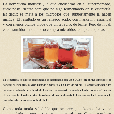
La kombucha industrial, la que encuentras en el supermercado,
suele pasteurizarse para que no siga fermentando en la estantería.
Es decir: se mata a los microbios que supuestamente la hacen
mágica. El resultado es un refresco ácido, con marketing espiritual
y con menos bichos vivos que un tetrabrik de leche. Pero da igual:
el consumidor moderno no compra microbios, compra etiquetas.
La kombucha se elabora combinando té infusionado con un SCOBY (un cultivo simbiótico de
bacterias y levaduras, a veces llamado "madre") y un poco de azúcar. El azúcar alimenta a las
bacterias y la levadura, y la bebida fermenta y se convierte en una kombucha ácida y ligeramente
efervescente. La levadura activa transforma el azúcar durante la fermentación bacteriana, por lo
que la bebida contiene trazas de alcohol.
Como toda moda saludable que se precie, la kombucha viene
acompañada de una historia con tintes místicos. Que si nació en