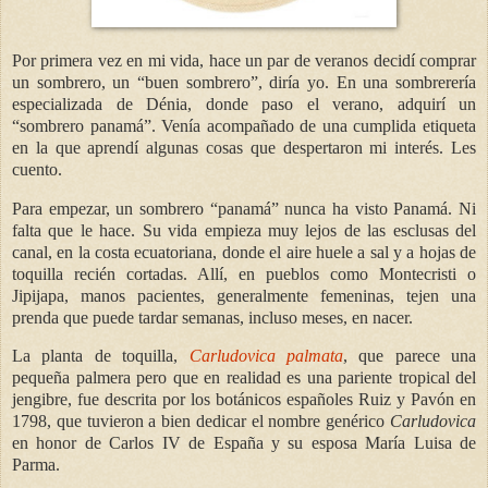
Por primera vez en mi vida, hace un par de veranos decidí comprar
un sombrero, un “buen sombrero”, diría yo. En una sombrerería
especializada de Dénia, donde paso el verano, adquirí un
“sombrero panamá”. Venía acompañado de una cumplida etiqueta
en la que aprendí algunas cosas que despertaron mi interés. Les
cuento.
Para empezar, un sombrero “panamá” nunca ha visto Panamá. Ni
falta que le hace. Su vida empieza muy lejos de las esclusas del
canal, en la costa ecuatoriana, donde el aire huele a sal y a hojas de
toquilla recién cortadas. Allí, en pueblos como Montecristi o
Jipijapa, manos pacientes, generalmente femeninas, tejen una
prenda que puede tardar semanas, incluso meses, en nacer.
La planta de toquilla,
Carludovica palmata
, que parece una
pequeña palmera pero que en realidad es una pariente tropical del
jengibre, fue descrita por los botánicos españoles Ruiz y Pavón en
1798, que tuvieron a bien dedicar el nombre genérico
Carludovica
en honor de Carlos IV de España y su esposa María Luisa de
Parma.