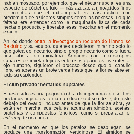
habían mostrado, por ejemplo, que el néctar nupcial es una
especie de cóctel de lujo —más azúcar, aminoácidos finos
— mientras que el extranupcial es más rústico, con
predominio de azúcares simples como las hexosas. Lo que
faltaba era entender cómo la maquinaria física de cada
nectario producía y liberaba esas mezclas en el momento
exacto.
Ahí es donde
entra la investigación reciente de Hannelise
Balduino
y su equipo, quienes decidieron mirar no solo lo
que gotea del nectario, sino el propio nectario como si fuera
una fábrica en miniatura. Armados con microscopios
capaces de revelar tejidos enteros y orgánulos invisibles al
ojo humano, siguieron el proceso desde que el capullo
floral es apenas un brote verde hasta que la flor se abre en
todo su esplendor.
El club privado: nectarios nupciales
El resultado es una pequeña obra de ingeniería celular. Los
nectarios nupciales forman un discreto disco de tejido justo
debajo del ovario. Incluso antes de que la flor se abra, ya
están en marcha: sus células acumulan almidón, aceites,
proteínas y compuestos fenólicos, como si prepararan el
catering
de una boda.
En el momento en que los pétalos se despliegan, se
produce una transformación vertiginosa. El almidón se