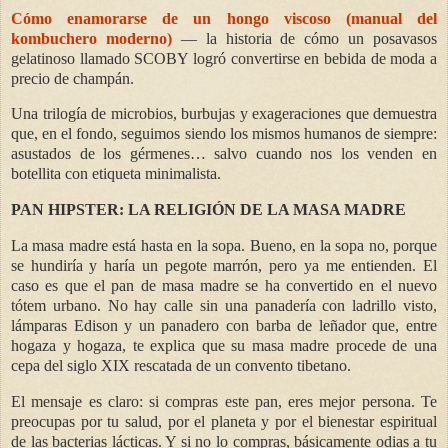
Cómo enamorarse de un hongo viscoso (manual del
kombuchero moderno)
— la historia de cómo un posavasos
gelatinoso llamado SCOBY logró convertirse en bebida de moda a
precio de champán.
Una trilogía de microbios, burbujas y exageraciones que demuestra
que, en el fondo, seguimos siendo los mismos humanos de siempre:
asustados de los gérmenes… salvo cuando nos los venden en
botellita con etiqueta minimalista.
PAN HIPSTER: LA RELIGIÓN DE LA MASA MADRE
La masa madre está hasta en la sopa. Bueno, en la sopa no, porque
se hundiría y haría un pegote marrón, pero ya me entienden. El
caso es que el pan de masa madre se ha convertido en el nuevo
tótem urbano. No hay calle sin una panadería con ladrillo visto,
lámparas Edison y un panadero con barba de leñador que, entre
hogaza y hogaza, te explica que su masa madre procede de una
cepa del siglo XIX rescatada de un convento tibetano.
El mensaje es claro: si compras este pan, eres mejor persona. Te
preocupas por tu salud, por el planeta y por el bienestar espiritual
de las bacterias lácticas. Y si no lo compras, básicamente odias a tu