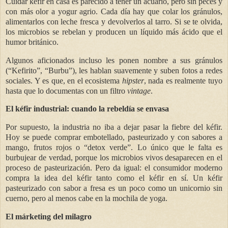
Cuidar kéfir en casa es parecido a tener un acuario, pero sin peces y
con más olor a yogur agrio. Cada día hay que colar los gránulos,
alimentarlos con leche fresca y devolverlos al tarro. Si se te olvida,
los microbios se rebelan y producen un líquido más ácido que el
humor británico.
Algunos aficionados incluso les ponen nombre a sus gránulos
(“Kefirito”, “Burbu”), les hablan suavemente y suben fotos a redes
sociales. Y es que, en el ecosistema
hipster
, nada es realmente tuyo
hasta que lo documentas con un filtro
vintage
.
El kéfir industrial: cuando la rebeldía se envasa
Por supuesto, la industria no iba a dejar pasar la fiebre del kéfir.
Hoy se puede comprar embotellado, pasteurizado y con sabores a
mango, frutos rojos o “detox verde”. Lo único que le falta es
burbujear de verdad, porque los microbios vivos desaparecen en el
proceso de pasteurización. Pero da igual: el consumidor moderno
compra la idea del kéfir tanto como el kéfir en sí. Un kéfir
pasteurizado con sabor a fresa es un poco como un unicornio sin
cuerno, pero al menos cabe en la mochila de yoga.
El márketing del milagro