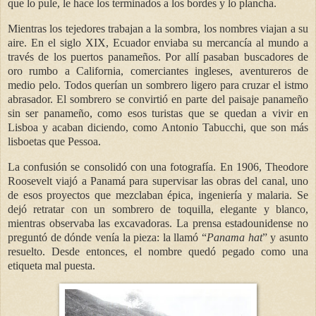
que lo pule, le hace los terminados a los bordes y lo plancha.
Mientras los tejedores trabajan a la sombra, los nombres viajan a su
aire. En el siglo XIX, Ecuador enviaba su mercancía al mundo a
través de los puertos panameños. Por allí pasaban buscadores de
oro rumbo a California, comerciantes ingleses, aventureros de
medio pelo. Todos querían un sombrero ligero para cruzar el istmo
abrasador. El sombrero se convirtió en parte del paisaje panameño
sin ser panameño, como esos turistas que se quedan a vivir en
Lisboa y acaban diciendo, como Antonio Tabucchi, que son más
lisboetas que Pessoa.
La confusión se consolidó con una fotografía. En 1906, Theodore
Roosevelt viajó a Panamá para supervisar las obras del canal, uno
de esos proyectos que mezclaban épica, ingeniería y malaria. Se
dejó retratar con un sombrero de toquilla, elegante y blanco,
mientras observaba las excavadoras. La prensa estadounidense no
preguntó de dónde venía la pieza: la llamó “
Panama hat
” y asunto
resuelto. Desde entonces, el nombre quedó pegado como una
etiqueta mal puesta.