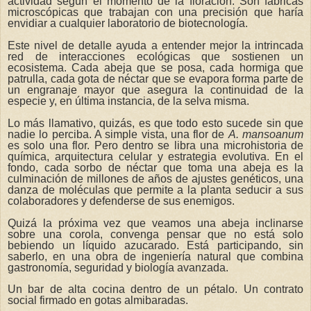
actividad según el momento de la floración. Son fábricas
microscópicas que trabajan con una precisión que haría
envidiar a cualquier laboratorio de biotecnología.
Este nivel de detalle ayuda a entender mejor la intrincada
red de interacciones ecológicas que sostienen un
ecosistema. Cada abeja que se posa, cada hormiga que
patrulla, cada gota de néctar que se evapora forma parte de
un engranaje mayor que asegura la continuidad de la
especie y, en última instancia, de la selva misma.
Lo más llamativo, quizás, es que todo esto sucede sin que
nadie lo perciba. A simple vista, una flor de
A. mansoanum
es solo una flor. Pero dentro se libra una microhistoria de
química, arquitectura celular y estrategia evolutiva. En el
fondo, cada sorbo de néctar que toma una abeja es la
culminación de millones de años de ajustes genéticos, una
danza de moléculas que permite a la planta seducir a sus
colaboradores y defenderse de sus enemigos.
Quizá la próxima vez que veamos una abeja inclinarse
sobre una corola, convenga pensar que no está solo
bebiendo un líquido azucarado. Está participando, sin
saberlo, en una obra de ingeniería natural que combina
gastronomía, seguridad y biología avanzada.
Un bar de alta cocina dentro de un pétalo. Un contrato
social firmado en gotas almibaradas.