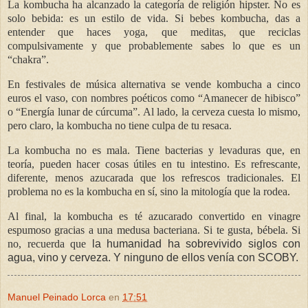
La kombucha ha alcanzado la categoría de religión hipster. No es
solo bebida: es un estilo de vida. Si bebes kombucha, das a
entender que haces yoga, que meditas, que reciclas
compulsivamente y que probablemente sabes lo que es un
“chakra”.
En festivales de música alternativa se vende kombucha a cinco
euros el vaso, con nombres poéticos como “Amanecer de hibisco”
o “Energía lunar de cúrcuma”. Al lado, la cerveza cuesta lo mismo,
pero claro, la kombucha no tiene culpa de tu resaca.
La kombucha no es mala. Tiene bacterias y levaduras que, en
teoría, pueden hacer cosas útiles en tu intestino. Es refrescante,
diferente, menos azucarada que los refrescos tradicionales. El
problema no es la kombucha en sí, sino la mitología que la rodea.
Al final, la kombucha es té azucarado convertido en vinagre
espumoso gracias a una medusa bacteriana. Si te gusta, bébela. Si
no, recuerda que
la humanidad ha sobrevivido siglos con
agua, vino y cerveza. Y ninguno de ellos venía con SCOBY.
Manuel Peinado Lorca
en
17:51