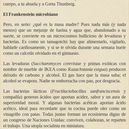
cuerpo, a tu abuela y a Greta Thunberg.
El Frankenstein microbiano
Pero, en serio: ¿qué es la masa madre? Pues nada más (y nada
menos) que un mejunje de harina y agua que, abandonado a su
suerte, se convierte en un microcosmos bullicioso de levaduras y
bacterias. Es como un tamagotchi: hay que alimentarlo, vigilarlo,
hablarle cariñosamente, y si se te olvida durante una semana huele
como un calcetín olvidado en el gimnasio.
Las levaduras (
Saccharomyces cerevisiae
y primas exóticas con
nombre de mueble de IKEA como
Kazachstania
exigua
) producen
dióxido de carbono y alcohol. El gas hace que la masa suba; el
alcohol se evapora. Nadie se emborracha con pan, por desgracia.
Las bacterias lácticas (
Fructilactobacillus sanfranciscensis
y
compañía) generan ácidos que aportan acidez, sabor y un aura de
superioridad moral. Y algunas bacterias acéticas aportan ácido
acético, ideal para recordarte que tu cocina puede oler como un
vinagrillo con patas. Todas juntas forman un ecosistema digno de
un congreso de Naciones Unidas: conviven, colaboran, se reparten
el trabajo. Una utopía socialista en miniatura.