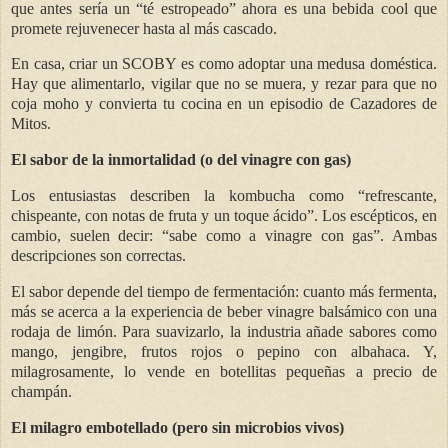
que antes sería un “té estropeado” ahora es una bebida cool que
promete rejuvenecer hasta al más cascado.
En casa, criar un SCOBY es como adoptar una medusa doméstica.
Hay que alimentarlo, vigilar que no se muera, y rezar para que no
coja moho y convierta tu cocina en un episodio de Cazadores de
Mitos.
El sabor de la inmortalidad (o del vinagre con gas)
Los entusiastas describen la kombucha como “refrescante,
chispeante, con notas de fruta y un toque ácido”. Los escépticos, en
cambio, suelen decir: “sabe como a vinagre con gas”. Ambas
descripciones son correctas.
El sabor depende del tiempo de fermentación: cuanto más fermenta,
más se acerca a la experiencia de beber vinagre balsámico con una
rodaja de limón. Para suavizarlo, la industria añade sabores como
mango, jengibre, frutos rojos o pepino con albahaca. Y,
milagrosamente, lo vende en botellitas pequeñas a precio de
champán.
El milagro embotellado (pero sin microbios vivos)