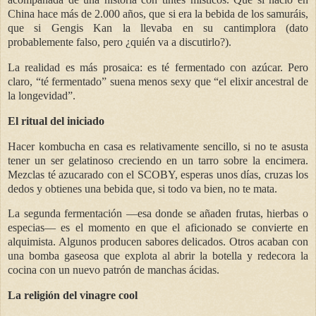
China hace más de 2.000 años, que si era la bebida de los samuráis,
que si Gengis Kan la llevaba en su cantimplora (dato
probablemente falso, pero ¿quién va a discutirlo?).
La realidad es más prosaica: es té fermentado con azúcar. Pero
claro, “té fermentado” suena menos sexy que “el elixir ancestral de
la longevidad”.
El ritual del iniciado
Hacer kombucha en casa es relativamente sencillo, si no te asusta
tener un ser gelatinoso creciendo en un tarro sobre la encimera.
Mezclas té azucarado con el SCOBY, esperas unos días, cruzas los
dedos y obtienes una bebida que, si todo va bien, no te mata.
La segunda fermentación —esa donde se añaden frutas, hierbas o
especias— es el momento en que el aficionado se convierte en
alquimista. Algunos producen sabores delicados. Otros acaban con
una bomba gaseosa que explota al abrir la botella y redecora la
cocina con un nuevo patrón de manchas ácidas.
La religión del vinagre cool