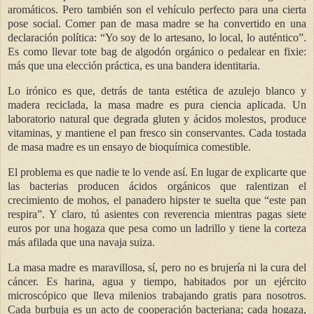
aromáticos. Pero también son el vehículo perfecto para una cierta
pose social. Comer pan de masa madre se ha convertido en una
declaración política: “Yo soy de lo artesano, lo local, lo auténtico”.
Es como llevar tote bag de algodón orgánico o pedalear en fixie:
más que una elección práctica, es una bandera identitaria.
Lo irónico es que, detrás de tanta estética de azulejo blanco y
madera reciclada, la masa madre es pura ciencia aplicada. Un
laboratorio natural que degrada gluten y ácidos molestos, produce
vitaminas, y mantiene el pan fresco sin conservantes. Cada tostada
de masa madre es un ensayo de bioquímica comestible.
El problema es que nadie te lo vende así. En lugar de explicarte que
las bacterias producen ácidos orgánicos que ralentizan el
crecimiento de mohos, el panadero hipster te suelta que “este pan
respira”. Y claro, tú asientes con reverencia mientras pagas siete
euros por una hogaza que pesa como un ladrillo y tiene la corteza
más afilada que una navaja suiza.
La masa madre es maravillosa, sí, pero no es brujería ni la cura del
cáncer. Es harina, agua y tiempo, habitados por un ejército
microscópico que lleva milenios trabajando gratis para nosotros.
Cada burbuja es un acto de cooperación bacteriana; cada hogaza,