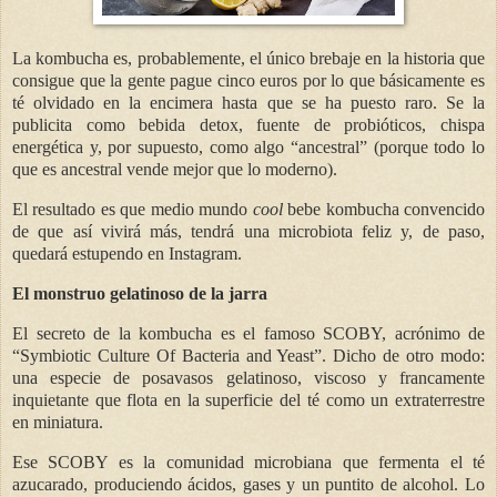
La kombucha es, probablemente, el único brebaje en la historia que
consigue que la gente pague cinco euros por lo que básicamente es
té olvidado en la encimera hasta que se ha puesto raro. Se la
publicita como bebida detox, fuente de probióticos, chispa
energética y, por supuesto, como algo “ancestral” (porque todo lo
que es ancestral vende mejor que lo moderno).
El resultado es que medio mundo
cool
bebe kombucha convencido
de que así vivirá más, tendrá una microbiota feliz y, de paso,
quedará estupendo en Instagram.
El monstruo gelatinoso de la jarra
El secreto de la kombucha es el famoso SCOBY, acrónimo de
“Symbiotic Culture Of Bacteria and Yeast”. Dicho de otro modo:
una especie de posavasos gelatinoso, viscoso y francamente
inquietante que flota en la superficie del té como un extraterrestre
en miniatura.
Ese SCOBY es la comunidad microbiana que fermenta el té
azucarado, produciendo ácidos, gases y un puntito de alcohol. Lo