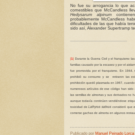
No fue su arrogancia lo que aca
comestibles que McCandless llev
Hedysarum alpinum
contienen
probablemente McCandless habrí
dificultades de las que había teni
sido así, Alexander Supertramp t
[
1
]
Durante la Guerra Civil y el franquismo la
familias causado por la escasez y por el aisl
fue promovida por el franquismo. En 1944, tra
prohibió su consumo y se retiraron las ex
prohibición quedó plasmada en 1967, cuando s
numerosos artículos de ese código han sido 
las semillas de almortas y sus derivados no 
aunque todavía continúen vendiéndose etiqu
Lathyrus sativus
toxicidad de
consideró que e
comerse gachas de almorta en algunos restaur
Publicado por
Manuel Peinado Lorca