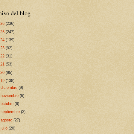
ivo del blog
026
(236)
025
(247)
024
(139)
023
(92)
022
(31)
021
(53)
020
(95)
019
(138)
►
diciembre
(9)
►
noviembre
(6)
►
octubre
(6)
►
septiembre
(3)
►
agosto
(27)
►
julio
(20)