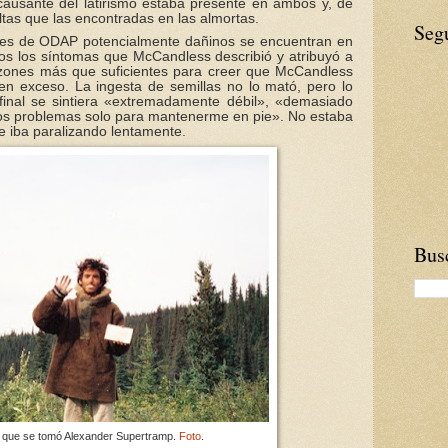
ausante del latirismo estaba presente en ambos y, de
tas que las encontradas en las almortas.
Seg
les de ODAP potencialmente dañinos se encuentran en
dos los síntomas que McCandless describió y atribuyó a
azones más que suficientes para creer que McCandless
s en exceso. La ingesta de semillas no lo mató, pero lo
 final se sintiera «extremadamente débil», «demasiado
chos problemas solo para mantenerme en pie». No estaba
e iba paralizando lentamente.
Busc
to que se tomó Alexander Supertramp.
Foto
.