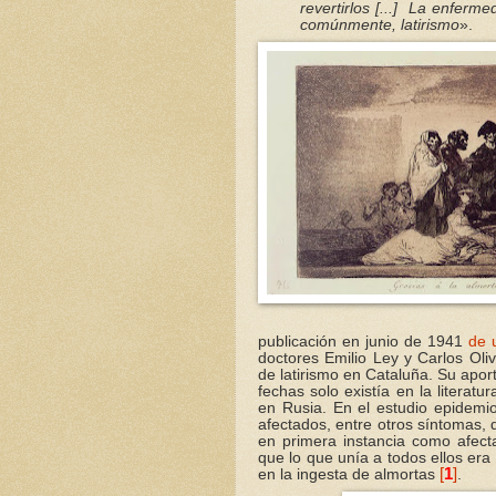
revertirlos [...]
La enfermed
comúnmente, latirismo
».
publicación en junio de 1941
de 
doctores Emilio Ley y Carlos Oli
de latirismo en Cataluña. Su aport
fechas solo existía en la litera
en Rusia. En el estudio epidemi
afectados, entre otros síntomas, d
en primera instancia como afect
que lo que unía a todos ellos er
[
1
]
en la ingesta de almortas
.