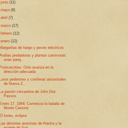
►
junio
(11)
►
mayo
(8)
►
abril
(7)
►
marzo
(17)
►
febrero
(12)
▼
enero
(12)
Margaritas de fuego y peces eléctricos
Arañas predadoras y plantas carnívoras:
unas parej...
Postcarcities: Oslo avanza en la
dirección adecuada
Loros pedestres y coníferas ancestrales
de Nueva Z...
La pasión cervantina de John Dos
Passos
Enero 17, 1944: Comienza la batalla de
Monte Cassino
El lunes, eclipse
Las almortas asesinas de Alaska y la
muerte de Sup...