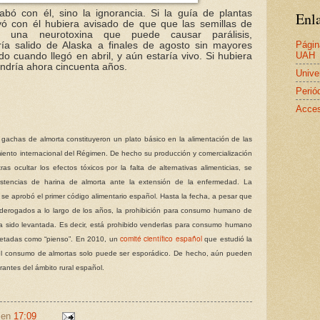
bó con él, sino la ignorancia. Si la guía de plantas
Enla
ó con él hubiera avisado de que que las semillas de
 una neurotoxina que puede causar parálisis,
Págin
a salido de Alaska a finales de agosto sin mayores
UAH
do cuando llegó en abril, y aún estaría vivo. Si hubiera
endría ahora cincuenta años.
Unive
Perió
Acces
s gachas de almorta constituyeron un plato básico en la alimentación de las
amiento internacional del Régimen. De hecho su producción y comercialización
s ocultar los efectos tóxicos por la falta de alternativas alimenticias, se
istencias de harina de almorta ante la extensión de la enfermedad. La
e aprobó el primer código alimentario español. Hasta la fecha, a pesar que
derogados a lo largo de los años, la prohibición para consumo humano de
ha sido levantada. Es decir, está prohibido venderlas para consumo humano
comité científico español
etadas como “pienso”. En 2010, un
que estudió la
l consumo de almortas solo puede ser esporádico. De hecho, aún pueden
antes del ámbito rural español.
en
17:09