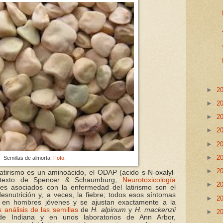
►
2
►
2
►
2
►
2
►
2
►
2
Semillas de almorta.
Foto
.
►
2
atirismo es un aminoácido, el ODAP (acido s-N-oxalyl-
el texto de Spencer & Schaumburg,
Neurotoxicología
►
2
res asociados con la enfermedad del latirismo son el
desnutrición y, a veces, la fiebre; todos esos síntomas
►
2
 en hombres jóvenes y se ajustan exactamente a la
 análisis de las semillas
de
H. alpinum
y
H. mackenzii
►
2
 de Indiana y en unos laboratorios de Ann Arbor,