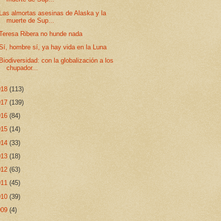
Las almortas asesinas de Alaska y la
muerte de Sup...
Teresa Ribera no hunde nada
Sí, hombre sí, ya hay vida en la Luna
Biodiversidad: con la globalización a los
chupador...
018
(113)
017
(139)
016
(84)
015
(14)
014
(33)
013
(18)
012
(63)
011
(45)
010
(39)
009
(4)