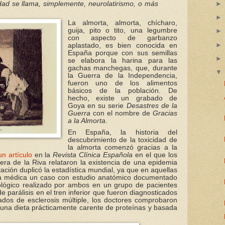
ad se llama, simplemente, neurolatirismo, o más
La almorta, almorta, chícharo,
guija, pito o tito, una legumbre
con aspecto de garbanzo
aplastado, es bien conocida en
España porque con sus semillas
se elabora la harina para las
gachas manchegas, que, durante
la Guerra de la Independencia,
fueron uno de los alimentos
básicos de la población. De
hecho, existe un grabado de
Goya en su serie
Desastres de la
Guerra
con el nombre de
Gracias
a la Almorta
.
En España, la historia del
descubrimiento de la toxicidad de
la almorta comenzó gracias a la
un artículo
en la
Revista
Clínica Española
en el que los
vera de la Riva relataron la existencia de una epidemia
ación duplicó la estadística mundial, ya que en aquellas
tura médica un caso con estudio anatómico documentado
ológico realizado por ambos en un grupo de pacientes
e parálisis en el tren inferior que fueron diagnosticados
ados de esclerosis múltiple, los doctores comprobaron
a una dieta prácticamente carente de proteínas y basada