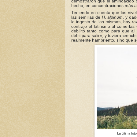
demostraron que el aminoácido c
hecho, en concentraciones más al
Teniendo en cuenta que los nive
las semillas de
H. alpinum
, y da
la ingesta de las mismas, hay r
contrajo el latirismo al comerla
debilitó tanto como para que al
débil para salir», y tuviera «mu
realmente hambriento, sino que s
La última fo