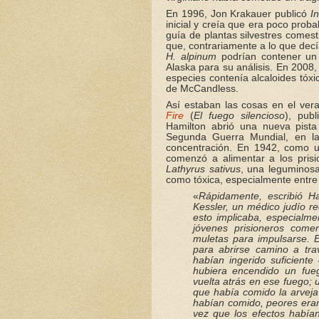
En 1996, Jon Krakauer publicó
I
inicial y creía que era poco pro
guía de plantas silvestres comest
que, contrariamente a lo que decía
H. alpinum
podrían contener un 
Alaska para su análisis. En 2008
especies contenía alcaloides tóx
de McCandless.
Así estaban las cosas en el ve
Fire
(
El fuego silencioso
), pub
Hamilton abrió una nueva pista
Segunda Guerra Mundial, en l
concentración. En 1942, como u
comenzó a alimentar a los prisi
Lathyrus sativus
, una leguminos
como tóxica, especialmente entre 
«
Rápidamente, escribió H
Kessler, un médico judío r
esto implicaba, especialm
jóvenes prisioneros com
muletas para impulsarse. 
para abrirse camino a tra
habían ingerido suficiente
hubiera encendido un fue
vuelta atrás en ese fuego;
que había comido la arveja
habían comido, peores eran
vez que los efectos habí