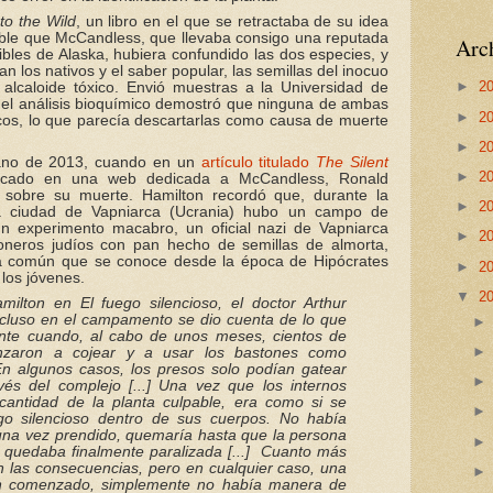
nto the Wild
, un libro en el que se retractaba de su idea
bable que McCandless, que llevaba consigo una reputada
Arch
ibles de Alaska, hubiera confundido las dos especies, y
n los nativos y el saber popular, las semillas del inocuo
►
2
alcaloide tóxico. Envió muestras a la Universidad de
, el análisis bioquímico demostró que ninguna de ambas
►
2
icos, lo que parecía descartarlas como causa de muerte
►
2
rano de 2013, cuando en un
artículo titulado
The Silent
►
2
licado en una web dedicada a McCandless, Ronald
 sobre su muerte. Hamilton recordó que, durante la
►
2
a ciudad de Vapniarca (Ucrania) hubo un campo de
n experimento macabro, un oficial nazi de Vapniarca
►
2
oneros judíos con pan hecho de semillas de almorta,
a común que se conoce desde la época de Hipócrates
►
2
los jóvenes.
▼
2
amilton en
El fuego silencioso,
el doctor Arthur
ecluso en el campamento se dio cuenta de lo que
ente cuando, al cabo de unos meses, cientos de
enzaron a cojear y a usar los bastones como
En algunos casos, los presos solo podían gatear
vés del complejo [...] Una vez que los internos
 cantidad de la planta culpable, era como si se
go silencioso dentro de sus cuerpos. No había
 una vez prendido, quemaría hasta que la persona
 quedaba finalmente paralizada [...]
Cuanto más
 las consecuencias, pero en cualquier caso, una
an comenzado, simplemente no había manera de