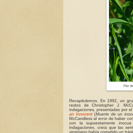
Flor d
Recapitulemos. En 1992, un gru
restos de Christopher J. McCa
indagaciones, presentadas por el 
an Innocent
(
Muerte de un inoc
McCandless al error de haber co
con la supuestamente inocu
indagaciones, creía que las sem
virginiano había cometido un trágic