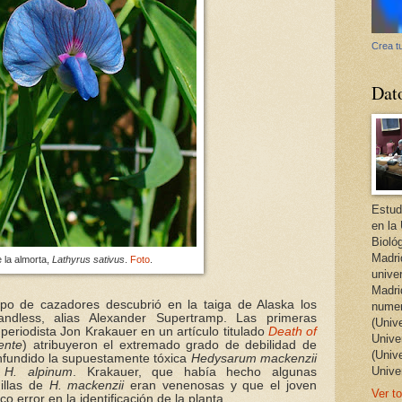
Crea tu
Dat
Estud
en la
Bioló
Madri
e la almorta,
Lathyrus sativus
.
Foto
.
unive
Madri
po de cazadores descubrió en la taiga de Alaska los
numer
ndless, alias Alexander Supertramp. Las primeras
(Univ
periodista Jon Krakauer en un artículo titulado
Death of
Univer
ente
) atribuyeron el extremado grado de debilidad de
(Univ
nfundido la supuestamente tóxica
Hedysarum mackenzii
Unive
a
H. alpinum
. Krakauer, que había hecho algunas
illas de
H. mackenzii
eran venenosas y que el joven
Ver to
o error en la identificación de la planta.