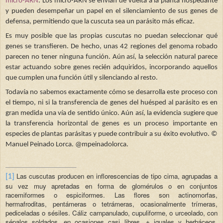
micro-ARN
. Los micro-ARN se envían de vuelta a la planta hospedante
y pueden desempeñar un papel en el silenciamiento de sus genes de
defensa, permitiendo que la cuscuta sea un parásito más eficaz.
Es muy posible que las propias cuscutas no puedan seleccionar qué
genes se transfieren. De hecho, unas 42 regiones del genoma robado
parecen no tener ninguna función. Aún así, la selección natural parece
estar actuando sobre genes recién adquiridos, incorporando aquellos
que cumplen una función útil y silenciando al resto.
Todavía no sabemos exactamente cómo se desarrolla este proceso con
el tiempo, ni si la transferencia de genes del huésped al parásito es en
gran medida una vía de sentido único. Aún así, la evidencia sugiere que
la transferencia horizontal de genes es un proceso importante en
especies de plantas parásitas y puede contribuir a su éxito evolutivo. ©
Manuel Peinado Lorca. @mpeinadolorca.
Las cuscutas producen en inflorescencias de tipo cima, agrupadas a
[1]
su vez muy apretadas en forma de glomérulos o en conjuntos
racemiformes o espiciformes. Las flores son actinomorfas,
hermafroditas, pentámeras o tetrámeras, ocasionalmente trímeras,
pediceladas o sésiles. Cáliz campanulado, cupuliforme, o urceolado, con
sépalos soldados, en ocasiones casi libres, ± iguales y herbáceos,