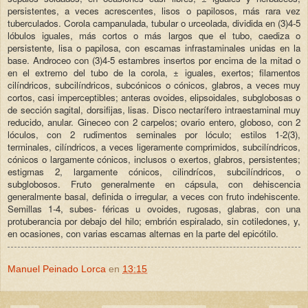
persistentes, a veces acrescentes, lisos o papilosos, más rara vez
tuberculados. Corola campanulada, tubular o urceolada, dividida en (3)4-5
lóbulos iguales, más cortos o más largos que el tubo, caediza o
persistente, lisa o papilosa, con escamas infrastaminales unidas en la
base. Androceo con (3)4-5 estambres insertos por encima de la mitad o
en el extremo del tubo de la corola, ± iguales, exertos; filamentos
cilíndricos, subcilíndricos, subcónicos o cónicos, glabros, a veces muy
cortos, casi imperceptibles; anteras ovoides, elipsoidales, subglobosas o
de sección sagital, dorsifijas, lisas. Disco nectarífero intraestaminal muy
reducido, anular. Gineceo con 2 carpelos; ovario entero, globoso, con 2
lóculos, con 2 rudimentos seminales por lóculo; estilos 1-2(3),
terminales, cilíndricos, a veces ligeramente comprimidos, subcilíndricos,
cónicos o largamente cónicos, inclusos o exertos, glabros, persistentes;
estigmas 2, largamente cónicos, cilindrícos, subcilíndricos, o
subglobosos. Fruto generalmente en cápsula, con dehiscencia
generalmente basal, definida o irregular, a veces con fruto indehiscente.
Semillas 1-4, subes- féricas u ovoides, rugosas, glabras, con una
protuberancia por debajo del hilo; embrión espiralado, sin cotiledones, y,
en ocasiones, con varias escamas alternas en la parte del epicótilo.
Manuel Peinado Lorca
en
13:15