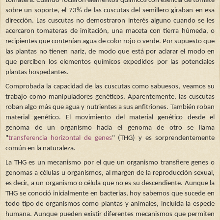
tomatera. Cuando rociaron elementos químicos con esencia de tomate
sobre un soporte, el 73% de las cuscutas del semillero giraban en esa
dirección. Las cuscutas no demostraron interés alguno cuando se les
acercaron tomateras de imitación, una maceta con tierra húmeda, o
recipientes que contenían agua de color rojo o verde. Por supuesto que
las plantas no tienen nariz, de modo que está por aclarar el modo en
que perciben los elementos químicos expedidos por las potenciales
plantas hospedantes.
Comprobada la capacidad de las cuscutas como sabuesos, veamos su
trabajo como manipuladores genéticos. Aparentemente, las cuscutas
roban algo más que agua y nutrientes a sus anfitriones. También roban
material genético. El movimiento del material genético desde el
genoma de un organismo hacia el genoma de otro se llama
"
transferencia horizontal de genes
" (THG) y es sorprendentemente
común en la naturaleza.
La THG es un mecanismo por el que un organismo transfiere genes o
genomas a células u organismos, al margen de la reproducción sexual,
es decir, a un organismo o célula que no es su descendiente. Aunque la
THG se conoció inicialmente en bacterias, hoy sabemos que sucede en
todo tipo de organismos como plantas y animales, incluida la especie
humana. Aunque pueden existir diferentes mecanismos que permiten