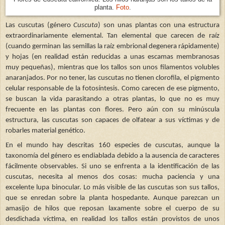
planta.
Foto
.
Las cuscutas (género
Cuscuta
) son unas plantas con una estructura
extraordinariamente elemental. Tan elemental que carecen de raíz
(cuando germinan las semillas la raíz embrional degenera rápidamente)
y hojas (en realidad están reducidas a unas escamas membranosas
muy pequeñas), mientras que los tallos son unos filamentos volubles
anaranjados. Por no tener, las cuscutas no tienen clorofila, el pigmento
celular responsable de la fotosíntesis. Como carecen de ese pigmento,
se buscan la vida parasitando a otras plantas, lo que no es muy
frecuente en las plantas con flores. Pero aún con su minúscula
estructura, las cuscutas son capaces de olfatear a sus víctimas y de
robarles material genético.
En el mundo hay descritas 160 especies de cuscutas, aunque la
taxonomía del género es endiablada debido a la ausencia de caracteres
fácilmente observables. Si uno se enfrenta a la identificación de las
cuscutas, necesita al menos dos cosas: mucha paciencia y una
excelente lupa binocular. Lo más visible de las cuscutas son sus tallos,
que se enredan sobre la planta hospedante. Aunque parezcan un
amasijo de hilos que reposan laxamente sobre el cuerpo de su
desdichada víctima, en realidad los tallos están provistos de unos