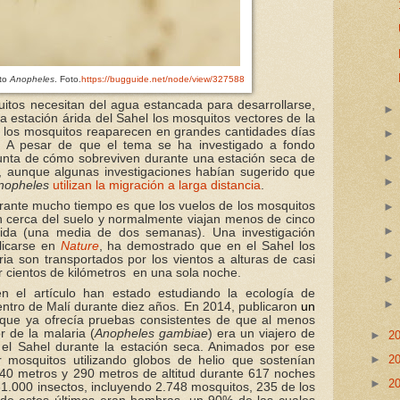
ito
Anopheles
. Foto.
https://bugguide.net/node/view/327588
itos necesitan del agua estancada para desarrollarse,
a estación árida del Sahel los mosquitos vectores de la
, los mosquitos reaparecen en grandes cantidades días
s. A pesar de que el tema se ha investigado a fondo
gunta de cómo sobreviven durante una estación seca de
 aunque algunas investigaciones habían sugerido que
nopheles
utilizan la migración a larga distancia
.
urante mucho tiempo es que los vuelos de los mosquitos
an cerca del suelo y normalmente viajan menos de cinco
vida (una media de dos semanas). Una investigación
licarse en
Nature
, ha demostrado que en el Sahel los
ia son transportados por los vientos a alturas de casi
r cientos de kilómetros
en una sola noche.
en el artículo han estado estudiando la ecología de
entro de Malí durante diez años. En 2014, publicaron
un
que ya ofrecía pruebas consistentes de que al menos
 de la malaria (
Anopheles gambiae
) era un viajero de
►
2
el Sahel durante la estación seca. Animados por ese
►
2
r mosquitos utilizando globos de helio que sostenían
 40 metros y 290 metros de altitud durante 617 noches
►
2
1.000 insectos, incluyendo 2.748 mosquitos, 235 de los