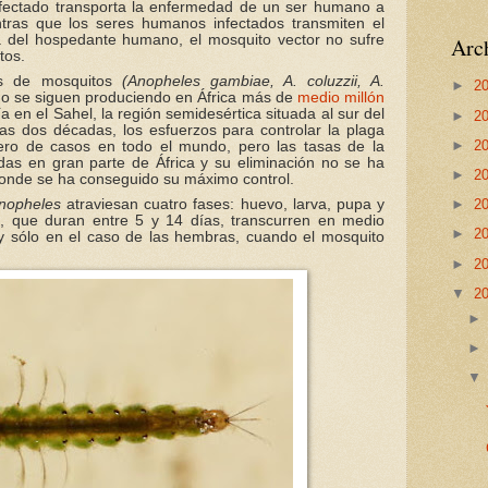
 infectado transporta la enfermedad de un ser humano a
ntras que los seres humanos infectados transmiten el
ia del hospedante humano, el mosquito vector no sufre
Arch
tos.
ies de mosquitos
(Anopheles gambiae, A. coluzzii, A.
►
2
ño se siguen produciendo en África más de
medio millón
ía en el Sahel, la región semidesértica situada al sur del
►
2
mas dos décadas, los esfuerzos para controlar la plaga
►
2
ero de casos en todo el mundo, pero las tasas de la
as en gran parte de África y su eliminación no se ha
►
2
 donde se ha conseguido su máximo control.
nopheles
atraviesan cuatro fases: huevo, larva, pupa y
►
2
s, que duran entre 5 y 14 días, transcurren en medio
►
2
 y sólo en el caso de las hembras, cuando el mosquito
►
2
▼
2