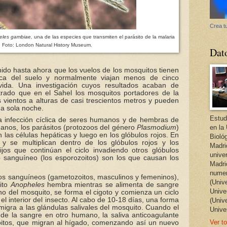
Crea tu
eles gambiae,
una de las especies que transmiten el parásito de la malaria
.
Foto: London Natural History Museum.
Dat
nido hasta ahora que los vuelos de los mosquitos tienen
erca del suelo y normalmente viajan menos de cinco
vida. Una investigación cuyos resultados acaban de
rado que en el Sahel los mosquitos portadores de la
s vientos a alturas de casi trescientos metros y pueden
a sola noche.
Estud
la infección cíclica de seres humanos y de hembras de
manos, los parásitos (protozoos del género
Plasmodium
)
en la
 las células hepáticas y luego en los glóbulos rojos. En
Bioló
 y se multiplican dentro de los glóbulos rojos y los
Madri
ijos que continúan el ciclo invadiendo otros glóbulos
unive
io sanguíneo (los esporozoitos) son los que causan los
Madri
numer
os sanguíneos (gametozoitos, masculinos y femeninos),
(Univ
ito
Anopheles
hembra mientras se alimenta de sangre
Univer
no del mosquito, se forma el cigoto y comienza un ciclo
 el interior del insecto. Al cabo de 10-18 días, una forma
(Univ
migra a las glándulas salivales del mosquito. Cuando el
Unive
de la sangre en otro humano, la saliva anticoagulante
Ver to
zoitos, que migran al hígado, comenzando así un nuevo