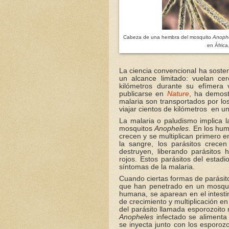
Cabeza de una hembra del mosquito
Anoph
en África
La ciencia convencional ha soste
un alcance limitado: vuelan c
kilómetros durante su efímera 
publicarse en
Nature
, ha demost
malaria son transportados por lo
viajar cientos de kilómetros
en un
La malaria o paludismo implica 
mosquitos
Anopheles
. En los hu
crecen y se multiplican primero en
la sangre, los parásitos crecen
destruyen, liberando parásitos h
rojos. Estos parásitos del estad
síntomas de la malaria.
Cuando ciertas formas de parásit
que han penetrado en un mosqu
humana, se aparean en el intesti
de crecimiento y multiplicación en
del parásito llamada esporozoito 
Anopheles
infectado se alimenta 
se inyecta junto con los esporo