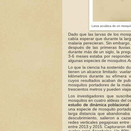
Larva acuática de un mosqu
Dado que las larvas de los mosqu
cabía esperar que durante la larg
malaria perecieran. Sin embargo
después de las primeras lluvia
durante más de un siglo, la pre
3-6 meses estaba por responder,
algunas especies de mosquitos
A
Lo que la ciencia ha sostenido d
tienen un alcance limitado: vuel
kilómetros durante su efímera 
cuyos resultados acaban de pub
mosquitos portadores de la malar
trescientos metros y pueden viaja
Los investigadores que suscrib
mosquitos en cuatro aldeas del c
estudio de dinámica poblacional
una especie de mosquito portador
larga distancia que abandonaba 
descubrimiento, salieron a caza
redes verticales pegajosas entre
entre 2013 y 2015. Capturaron 46