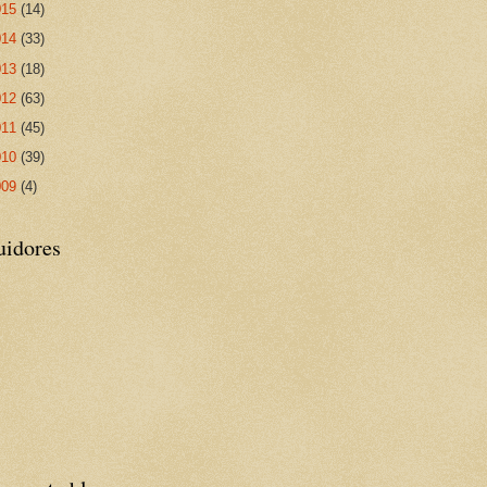
015
(14)
014
(33)
013
(18)
012
(63)
011
(45)
010
(39)
009
(4)
uidores