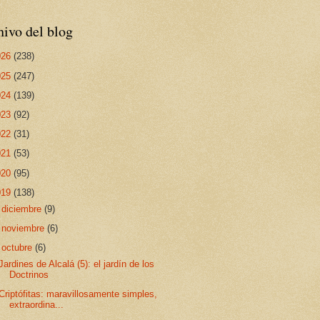
ivo del blog
026
(238)
025
(247)
024
(139)
023
(92)
022
(31)
021
(53)
020
(95)
019
(138)
►
diciembre
(9)
►
noviembre
(6)
▼
octubre
(6)
Jardines de Alcalá (5): el jardín de los
Doctrinos
Criptófitas: maravillosamente simples,
extraordina...