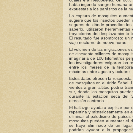
cuales eran
Anopheles
. Un 80% 
había ingerido sangre humana ant
expuestas a los parásitos de la ma
La captura de mosquitos aumentó 
sugiere que los insectos pueden m
seguros de dónde procedían los 
saberlo, utilizaron herramientas
trayectorias del desplazamiento te
El resultado fue asombroso: un m
viaje nocturno de nueve horas.
El volumen de las migraciones e
de cincuenta millones de mosquit
imaginaria de 100 kilómetros per
los investigadores colgaron las 
entre los meses de la temporad
máximas entre agosto y octubre.
Estos datos ofrecen la respuesta
de mosquitos en el árido Sahel. L
vientos a gran altitud podría tra
sur, donde los mosquitos pueden 
durante la estación seca del 
dirección contraria.
El hallazgo ayuda a explicar por
repentina y misteriosamente en e
eliminar el paludismo de países 
mosquitos pueden aumentar el ri
se haya eliminado de un lugar
podrían ayudar a la propagació