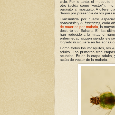
ciclo. Por lo tanto, el mosquito
otro (actúa como "vector"), mie
parásito al mosquito, A diferenc
daños por presencia de los parási
Transmitida por cuatro espec
arabiensis
y
A. funestus)
, cada a
de muertes por malaria
, la mayor
desierto del Sahara. En las últi
han reducido a la mitad el núm
enfermedad siguen siendo elevad
logrado ni siquiera en las zonas
Como todos los mosquitos, los
A
adulto. Las primeras tres etapa
acuático. Es en la etapa adulta,
actúa de vector de la malaria.