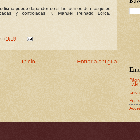
Busc
paludismo puede depender de si las fuentes de mosquitos
ficadas y controladas.
©
Manuel Peinado Lorca.
en
19:34
Inicio
Entrada antigua
Enla
Págin
UAH
Unive
Perió
Acces