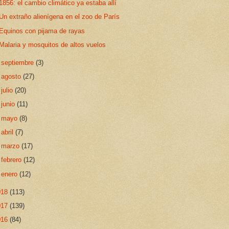
1856: el cambio climático ya estaba allí
Un extraño alienígena en el zoo de París
Equinos con pijama de rayas
Malaria y mosquitos de altos vuelos
►
septiembre
(3)
►
agosto
(27)
►
julio
(20)
►
junio
(11)
►
mayo
(8)
►
abril
(7)
►
marzo
(17)
►
febrero
(12)
►
enero
(12)
018
(113)
017
(139)
016
(84)