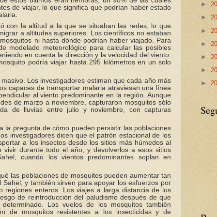
de estos últimos eran hembras, un 90% de las cuales
►
2
es de viajar, lo que significa que podrían haber estado
laria.
►
2
con la altitud a la que se situaban las redes, lo que
►
2
igrar a altitudes superiores. Los científicos no estaban
mosquitos ni hasta dónde podrían haber viajado. Para
►
2
 de modelado meteorológico para calcular las posibles
niendo en cuenta la dirección y la velocidad del viento.
►
2
osquito podría viajar hasta 295 kilómetros en un solo
►
2
s masivo. Los investigadores estiman que cada año más
►
2
os capaces de transportar malaria atraviesan una línea
pendicular al viento predominante en la región. Aunque
redes de marzo a noviembre, capturaron mosquitos sólo
Seg
a de lluvias entre julio y noviembre, con capturas
 a la pregunta de cómo pueden persistir las poblaciones
os investigadores dicen que el patrón estacional de los
nsportar a los insectos desde los sitios más húmedos al
vivir durante todo el año, y devolverlos a esos sitios
Sahel, cuando los vientos predominantes soplan en
 qué las poblaciones de mosquitos pueden aumentar tan
l Sahel, y también sirven para apoyar los esfuerzos por
o regiones enteros. Los viajes a larga distancia de los
esgo de reintroducción del paludismo después de que
 determinado. Los vuelos de los mosquitos también
n de mosquitos resistentes a los insecticidas y de