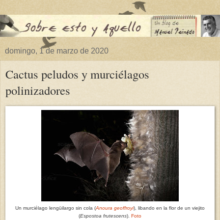
domingo, 1 de marzo de 2020
Cactus peludos y murciélagos
polinizadores
Un murciélago
lengüilargo sin cola (
Anoura geoffroyi
), libando en la flor de un viejito
(
Espostoa frutescens
).
Foto