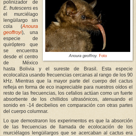
polinizador de
E. frutescens
es
el murciélago
lengüilargo sin
cola (
Anoura
geoffroyi
), una
especie de
quiróptero que
se encuentra
Anoura geoffroy.
Foto
desde el centro
de México
hasta Bolivia y el sureste de Brasil. Esta especie
ecolocaliza usando frecuencias cercanas al rango de los 90
kHz. Mientras que la mayor parte del cuerpo del cactus
refleja en forma de eco inapreciable para nuestros oídos el
resto de las frecuencias, los cefalios actúan como un fuerte
absorbente de los chillidos ultrasónicos, atenuando el
sonido en -14 decibelios en comparación con otras partes
del cuerpo columnar.
Lo que demostraron los experimentos es que la absorción
de las frecuencias de llamada de ecolocación de los
murciélagos lengüilargos que se acercaban al cactus era