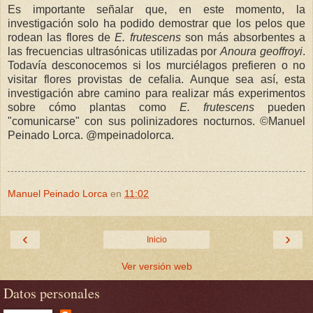
Es importante señalar que, en este momento, la
investigación solo ha podido demostrar que los pelos que
rodean las flores de
E. frutescens
son más absorbentes a
las frecuencias ultrasónicas utilizadas por
Anoura geoffroyi
.
Todavía desconocemos si los murciélagos prefieren o no
visitar flores provistas de cefalia. Aunque sea así, esta
investigación abre camino para realizar más experimentos
sobre cómo plantas como
E. frutescens
pueden
"comunicarse" con sus polinizadores nocturnos.
©
Manuel
Peinado Lorca. @mpeinadolorca.
Manuel Peinado Lorca
en
11:02
‹
›
Inicio
Ver versión web
Datos personales