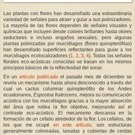
Las plantas con flores han desarrollado una extraordinaria
variedad de señales para atraer y guiar a sus polinizadores.
La mayoría de las flores dependen de señales visuales y
químicas que incluyen desde colores brillantes hasta olores
seductores e incluso engaños sexuales, pero algunas
plantas polinizadas por murciélagos (flores quiropterófilas)
han desarrollado superficies reflectantes para guiar a los
murciélagos ecolocalizadores (
1
,
2
,
3
,
4
). Todas las señales
florales eco-acústicas conocidas se basan en los mismos
principios básicos de la reflectividad del sonar.
En un
artículo publicado
el pasado mes de diciembre se
revela un mecanismo hasta ahora desconocido a través del
cual un cactus columnar quiropterófilo de los Andes
ecuatorianos,
Espostoa frutescens,
mejora su comunicación
acústica con los murciélagos gracias a la mayor absorción
del área que rodea la flor objetivo, mejorando así el
contraste eco-acústico. El mecanismo descansa en la
formación de un cefalio alrededor de la flor. Los cefalios, de
los que me ocupé
en este artículo
, son estructuras
generalmente coloreadas, lanudas y cubiertas de cerdas