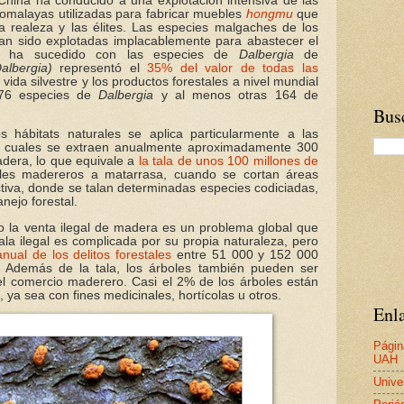
China ha conducido a una explotación intensiva de las
omalayas utilizadas para fabricar muebles
hongmu
que
la realeza y las élites. Las especies malgaches de los
n sido explotadas implacablemente para abastecer el
n ha sucedido con las especies de
Dalbergia
de
albergia)
representó el
35% del valor de todas las
vida silvestre y los productos forestales a nivel mundial
 76 especies de
Dalbergia
y al menos otras 164 de
Busc
 hábitats naturales se aplica particularmente a las
as cuales se extraen anualmente aproximadamente 300
dera, lo que equivale a
la tala de unos 100 millones de
oles madereros a matarrasa, cuando se cortan áreas
ctiva, donde se talan determinadas especies codiciadas,
nejo forestal.
a o la venta ilegal de madera es un problema global que
tala ilegal es complicada por su propia naturaleza, pero
nual de los delitos forestales
entre 51 000 y 152 000
. Además de la tala, los árboles también pueden ser
el comercio maderero. Casi el 2% de los árboles están
 ya sea con fines medicinales, hortícolas u otros.
Enla
Págin
UAH
Unive