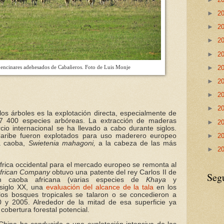
►
2
►
2
►
2
►
2
►
2
 encinares adehesados de Cabañeros. Foto de Luis Monje
►
2
►
2
►
2
s árboles es la explotación directa, especialmente de
 400 especies arbóreas. La extracción de maderas
►
2
rcio internacional se ha llevado a cabo durante siglos.
Caribe fueron explotados para uso maderero europeo
►
2
a caoba,
Swietenia mahagoni,
a la cabeza de las más
►
2
frica occidental para el mercado europeo se remonta al
African Company
obtuvo una patente del rey Carlos II de
Seg
on caoba africana (varias especies de
Khaya
y
l siglo XX, una
evaluación del alcance de la tala
en los
los bosques tropicales se talaron o se concedieron a
y 2005. Alrededor de la mitad de esa superficie ya
obertura forestal potencial.