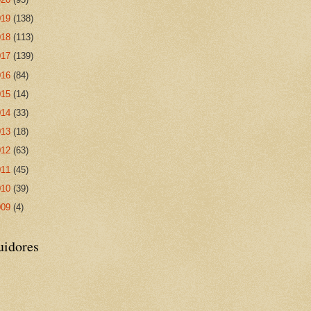
019
(138)
018
(113)
017
(139)
016
(84)
015
(14)
014
(33)
013
(18)
012
(63)
011
(45)
010
(39)
009
(4)
uidores