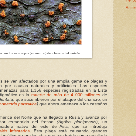
Perió
Acces
o con los ascocarpos (en marillo) del chancro del castaño
es se ven afectados por una amplia gama de plagas y
por causas naturales y artificiales. Las especies
menazas para 1.356 especies registradas en la Lista
digmático es la
muerte de más de 4 000 millones
de
entata)
que sucumbieron por el ataque del chancro, un
onectria parasitica
)
que ahora amenaza a los castaños
.
mérica del Norte que ha llegado a Rusia y avanza por
ador esmeralda del fresno
(Agrilus planipennis)
, un
madera nativo del este de Asia, que se introdujo
lés infestados
.
Esta plaga está causando grandes
las últimas dos décadas que han traído como resultado