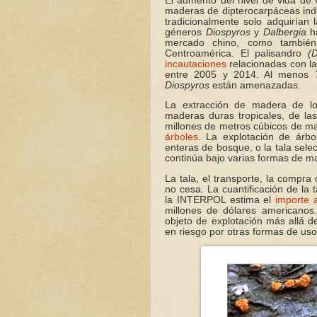
El aumento del nivel de vida de 
maderas de dipterocarpáceas ind
tradicionalmente solo adquirían 
géneros
Diospyros
y
Dalbergia
ha
mercado chino, como tambié
Centroamérica. El palisandro
(D
incautaciones
relacionadas con la 
entre 2005 y 2014. Al menos
Diospyros
están amenazadas.
La extracción de madera de los
maderas duras tropicales, de l
millones de metros cúbicos de ma
árboles
. La explotación de árb
enteras de bosque, o la tala sele
continúa bajo varias formas de ma
La tala, el transporte, la compr
no cesa. La cuantificación de la 
la INTERPOL estima el
importe a
millones de dólares americanos
objeto de explotación más allá d
en riesgo por otras formas de uso,