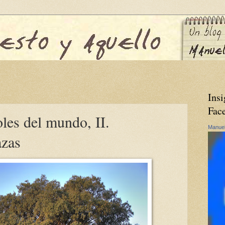
Insi
Fac
oles del mundo, II.
Manuel
azas