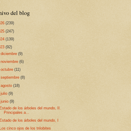
ivo del blog
026
(239)
025
(247)
024
(139)
023
(92)
►
diciembre
(9)
►
noviembre
(6)
►
octubre
(11)
►
septiembre
(8)
►
agosto
(18)
►
julio
(9)
▼
junio
(9)
Estado de los árboles del mundo, II.
Principales a...
Estado de los árboles del mundo, I
Los cinco ojos de los trilobites