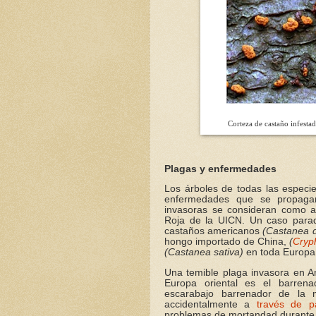
Corteza de castaño infestad
Plagas y enfermedades
Los árboles de todas las especi
enfermedades que se propagan 
invasoras se consideran como a
Roja de la UICN. Un caso para
castaños americanos
(Castanea d
hongo importado de China,
(
Cryph
(Castanea sativa)
en toda Europa
Una temible plaga invasora en A
Europa oriental es el barren
escarabajo barrenador de la 
accidentalmente a
través de pa
problemas de mortandad durante 