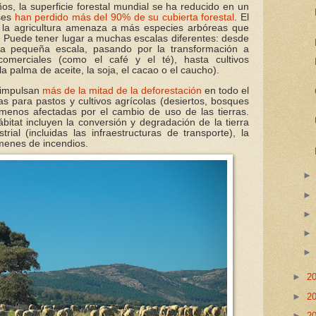
ños, la superficie forestal mundial se ha reducido en un
ses
han perdido más del 90% de su cubierta forestal
. El
 la agricultura amenaza a más especies arbóreas que
 Puede tener lugar a muchas escalas diferentes: desde
 a pequeña escala, pasando por la transformación a
comerciales (como el café y el té), hasta cultivos
a palma de aceite, la soja, el cacao o el caucho).
e impulsan
más de la mitad de la deforestación
en todo el
s para pastos y cultivos agrícolas (desiertos, bosques
 menos afectadas por el cambio de uso de las tierras.
bitat incluyen la conversión y degradación de la tierra
rial (incluidas las infraestructuras de transporte), la
ímenes de incendios.
►
2
►
2
►
2