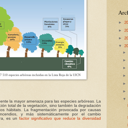
Arch
►
2
►
2
►
2
▼
2
7 510 especies arbóreas incluidas en la Lista Roja de la UICN
mente la mayor amenaza para las especies arbóreas. La
ción total de la vegetación, sino también la degradación
los hábitats. La fragmentación provocada por causas
ncendios, y más sistemáticamente por el cambio
rra, es un
factor significativo que reduce la diversidad