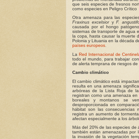
que seis especies de fresnos nor
como especies en Peligro Crítico
Otra amenaza para las especies
Fraxinus excelsior
y
F. angustifo
causada por el hongo patógen
sistemas de transporte de agua e
la copa, hasta causar la muerte 
Polonia y Lituania en la década 
países europeos
.
La
Red Internacional de Centinel
todo el mundo, para trabajar con
de alerta temprana de riesgos d
Cambio climático
El cambio climático está impacta
resulta en una amenaza significa
arbóreas de la Lista Roja de la
registran como una amenaza en 1
boreales y montanos se ven
desproporcionada en comparación
hábitat son las consecuencias
registra un aumento de tormentas
afectan especialmente a los árbole
Más del 20% de las especies de 
también están amenazadas por l
la invasión de la vegetación te