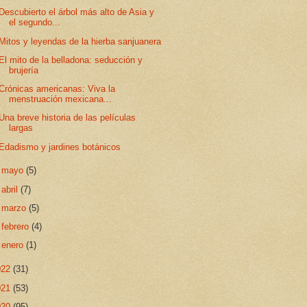
Descubierto el árbol más alto de Asia y
el segundo...
Mitos y leyendas de la hierba sanjuanera
El mito de la belladona: seducción y
brujería
Crónicas americanas: Viva la
menstruación mexicana...
Una breve historia de las películas
largas
Edadismo y jardines botánicos
►
mayo
(5)
►
abril
(7)
►
marzo
(5)
►
febrero
(4)
►
enero
(1)
022
(31)
021
(53)
020
(95)