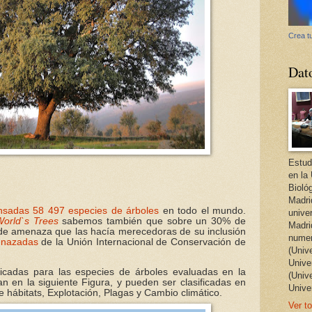
Crea tu
Dat
Estud
en la
Bioló
Madri
nsadas 58 497 especies de árboles
en todo el mundo.
unive
World`s Trees
sabemos también que sobre un 30% de
Madri
 de amenaza que las hacía merecedoras de su inclusión
numer
enazadas
de la Unión Internacional de Conservación de
(Univ
Univer
ficadas para las especies de árboles evaluadas en la
(Univ
n en la siguiente Figura, y pueden ser clasificadas en
Unive
 hábitats, Explotación, Plagas y Cambio climático.
Ver to