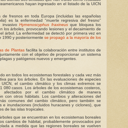
teamericanos hayan ingresado en el listado de la UICN
 de fresnos en toda Europa (incluidas las españolas
lia
) es la enfermedad “muerte regresiva del fresno”
o invasivo
Hymenoscyphus fraxineus
que bloquea los
n los árboles, provocando lesiones y el decaimiento de
del árbol. La enfermedad se detectó por primera vez en
de 1990 y posteriormente
se propagó a la mayoría de los
as de Plantas
facilita la colaboración entre institutos de
juntamente con el objetivo de proporcionar un sistema
e plagas y patógenos nuevos y emergentes.
ndo en todos los ecosistemas forestales y cada vez más
tiva para los árboles. En las evaluaciones de especies
 UICN, el cambio climático y los climas extremos se
 080 casos. Los árboles de los ecosistemas costeros,
 afectados por el cambio climático de manera
 con otros hábitats. Los cambios y alteraciones del
 más comunes del cambio climático, pero también se
 e inundaciones (incluidos huracanes y ciclones), que
s de las islas tropicales.
árboles que se encuentran en los ecosistemas boreales
os cambios de hábitat, probablemente provocados por
mplada a medida que las regiones boreales se vuelven