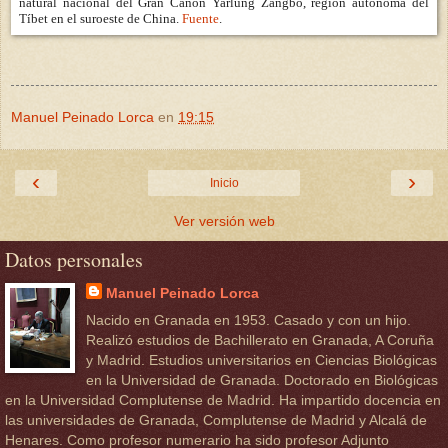
natural nacional del Gran Cañón Yarlung Zangbo, región autónoma del
Tíbet en el suroeste de China.
Fuente
.
Manuel Peinado Lorca
en
19:15
‹
›
Inicio
Ver versión web
Datos personales
Manuel Peinado Lorca
Nacido en Granada en 1953. Casado y con un hijo.
Realizó estudios de Bachillerato en Granada, A Coruña
y Madrid. Estudios universitarios en Ciencias Biológicas
en la Universidad de Granada. Doctorado en Biológicas
en la Universidad Complutense de Madrid. Ha impartido docencia en
las universidades de Granada, Complutense de Madrid y Alcalá de
Henares. Como profesor numerario ha sido profesor Adjunto