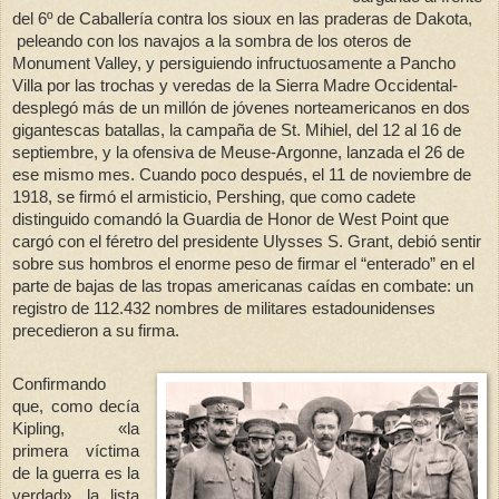
del 6º de Caballería contra los sioux en las praderas de Dakota,
peleando con los navajos a la sombra de los oteros de
Monument Valley, y persiguiendo infructuosamente a Pancho
Villa por las trochas y veredas de
la Sierra Madre
Occidental-
desplegó más de un millón de jóvenes norteamericanos en dos
gigantescas batallas, la campaña de St. Mihiel, del 12 al 16 de
septiembre, y la ofensiva de Meuse-Argonne, lanzada el 26 de
ese mismo mes. Cuando poco después, el 11 de noviembre de
1918, se firmó el armisticio, Pershing, que como cadete
distinguido comandó
la Guardia
de Honor de West Point que
cargó con el féretro del presidente Ulysses S. Grant, debió sentir
sobre sus hombros el enorme peso de firmar el “enterado” en el
parte de bajas de las tropas americanas caídas en combate: un
registro de 112.432 nombres de militares estadounidenses
precedieron a su firma.
Confirmando
que, como decía
Kipling, «la
primera víctima
de la guerra es la
verdad», la lista