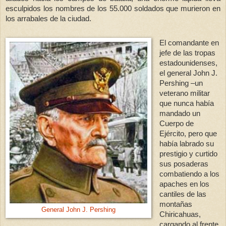
esculpidos los nombres de los 55.000 soldados que murieron en
los arrabales de la ciudad.
El comandante en
jefe de las tropas
estadounidenses,
el general John J.
Pershing –un
veterano militar
que nunca había
mandado un
Cuerpo de
Ejército, pero que
había labrado su
prestigio y curtido
sus posaderas
combatiendo a los
apaches en los
cantiles de las
montañas
General John J. Pershing
Chiricahuas,
cargando al frente