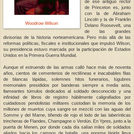
de ese antiguo rector
de Princeton es, junto
con la de Abraham
Lincoln y la de Franklin
Woodrow Wilson
Delano Roosevelt, una
de las grandes
divisorias de la historia norteamericana. Pero más allá de las
reformas políticas, fiscales e institucionales que impulsó Wilson,
su presidencia estuvo marcada por la participación de Estados
Unidos en
la Primera
Guerra
Mundial.
Aunque el estruendo de las armas calló hace más de noventa
años, cientos de cementerios de rectilíneas e inacabables filas
de blancas lápidas, solemnes hitos funerarios, lúgubres
memoriales presididos por banderas siempre a media asta,
llameantes túmulos dedicados al soldado desconocido y una
infinidad de libros de registro hábilmente caligrafiados por
cuidadosos pendolistas militares custodian la memoria de los
millones de muertos cuya sangre se mezcló con las aguas del
Somme y del Marne, tiñendo de rojo el lodo de las laberínticas
trincheras de Flandes, Champagne o Verdún. En Ypres, junto a la
puerta de Menen, por donde cada día salían miles de soldados
aliados hacia los campos de batalla, una enorme lápida lleva