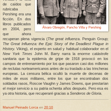
de caídos que
rubricaba
Pershing era una
ficción. En dos
libros publicados
Álvaro Obregón, Pancho Villa y Pershing
en 2004, pero
que ahora
recuperan plena vigencia (
The great influenza
.
Penguin Group;
The Great Influenza: the Epic Story of the Deadliest Plague in
History.
Viking), el experto en salud y habitual colaborador en el
New York Times
John M. Barry narra la enorme catástrofe
sanitaria que la epidemia de gripe de 1918 provocó en los
campos de entrenamiento por los que pasaron casi dos millones
de reclutas norteamericanos antes de su traslado a las trincheras
europeas. La censura bélica ocultó la muerte de decenas de
miles de esos militares, entre los que se encontraban dos
soldados rasos, Roscoe Vaughn y James Downs, que prestarían
el mejor servicio a su patria ochenta años después. Pero esa es
ya otra historia, que recuperaré gracias a
Senderos de Gloria
.
Manuel Peinado Lorca
en
20:10