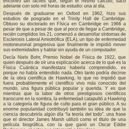
encontró tan fáciles que, según él mismo calculó, sacó
adelante con solo mil horas de estudio: una al día.
Después de graduarse en Oxford en 1962, hizo sus
estudios de posgrado en el Trinity Hall de Cambridge.
Obtuvo su doctorado en Física en Cambridge en 1966 a
pesar de que a pesar de que al poco de llegar a Cambridge,
recién cumplidos los 21, comenzó a desarrollar síntomas de
Esclerosis Lateral Amiotrófica (ELA), un tipo de enfermedad
motoneuronal progresiva que finalmente le impidió mover
sus extremidades y hablar sin ayuda de un computador.
Decía Niels Bohr, Premio Nobel de Física de 1922, que
quien después de oír una explicación acerca de lo qué es la
Física Cuántica manifestara haberla comprendido, es
porque no había entendido nada. Otro tanto podría decirse
de la obra científica de Hawking, lo que no impidió que
fuera probablemente el científico vivo más conocido del
mundo, una figura pública popular y querida. Y es que
mientras que la labor de otros prestigiosos científicos
transcurre en la sombra, la enfermedad catapultó a Hawking
a la categoría de figura de culto para el gran público. A su
enorme popularidad contribuyó también su idea de que la
ciencia descubriría algún día “la teoría del todo”, una frase
que el director James Marsh utilizó como el título de una
película biográfica, con la que ganó un Oscar Eddie