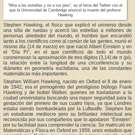
"Mira a las estrellas y no a tus pies", es el lema del Twitter con el
que la Universidad de Cambridge anunció la muerte del profesor
Hawking
Stephen Hawking, el físico que explicó el universo desde
una silla de ruedas y acercó las estrellas a millones de
personas alrededor del mundo, el hombre que encandiló
tanto a los científicos como al común de las gentes, murió el
mismo día (14 de marzo) en que nació Albert Einstein y en
el “Día Pi”, en el que científicos de todo el mundo
conmemoran la aproximación de tres dígitos (3,14) de π (pi),
la relación entre la longitud de una circunferencia y su
diámetro en geometría euclidiana, una de las constantes
matemáticas más importantes.
Stephen William Hawking, nacido en Oxford el 8 de enero
de 1942, era el primogénito del prestigioso biólogo Frank
Hawking y de Isobel Walker, quienes se trasladaron a la
ciudad universitaria buscando una mayor seguridad para la
gestación del primero de sus cuatro hijos, ya que Londres
estaba siendo bombardeada por la Luftwaffe. Stephen fue
un estudiante mediocre pero su brillantez intelectual era
reconocida por sus compañeros que lo apodaron "Einstein"
por su facilidad para comprender la ciencia. Se matriculó en
Matemáticas y Física en Oxford en 1959, unos estudios que