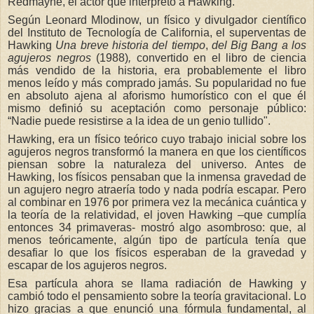
Redmayne, el actor que interpretó a Hawking.
Según Leonard Mlodinow, un físico y divulgador científico
del Instituto de Tecnología de California, el superventas de
Hawking
Una breve historia del tiempo
,
del Big Bang a los
agujeros negros
(1988)
,
convertido en el libro de ciencia
más vendido de la historia, era probablemente el libro
menos leído y más comprado jamás. Su popularidad no fue
en absoluto ajena al aforismo humorístico con el que él
mismo definió su aceptación como personaje público:
“Nadie puede resistirse a la idea de un genio tullido".
Hawking, era un físico teórico cuyo trabajo inicial sobre los
agujeros negros transformó la manera en que los científicos
piensan sobre la naturaleza del universo. Antes de
Hawking, los físicos pensaban que la inmensa gravedad de
un agujero negro atraería todo y nada podría escapar. Pero
al combinar en 1976 por primera vez la mecánica cuántica y
la teoría de la relatividad, el joven Hawking –que cumplía
entonces 34 primaveras- mostró algo asombroso: que, al
menos teóricamente, algún tipo de partícula tenía que
desafiar lo que los físicos esperaban de la gravedad y
escapar de los agujeros negros.
Esa partícula ahora se llama radiación de Hawking y
cambió todo el pensamiento sobre la teoría gravitacional. Lo
hizo gracias a que enunció una fórmula fundamental, al