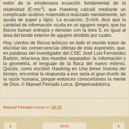
estilo de la einsteniana ecuación fundamental de la
2
relatividad (E=mc
), que Hawking calculó mediante un
complicado análisis matemático realizado mentalmente, sin
ayuda de papel y lápiz. La ecuación, S=A/4, dice que la
cantidad de información oculta en un agujero negro, que los
físicos llaman entropía y denotan con la letra S, es igual al
área del borde exterior de agujero dividido por cuatro.
Hoy, cientos de físicos teóricos en todo el mundo tratan de
elucidar las consecuencias últimas de esta expresión, que,
en palabras del investigador del CSIC José Luis Fernández
Barbón, relaciona dos mundos separados: la información y
la geometría, el lenguaje de la física del nuevo milenio.
Quizás, como escribió Hawking en
Una breve historia del
tiempo,
encontrar la respuesta a eso sería el gran triunfo de
la razón humana, porque entonces conoceríamos la mente
de Dios.
©
Manuel Peinado Lorca. @mpeinadolorca.
Manuel Peinado Lorca
en
18:33
‹
›
Inicio