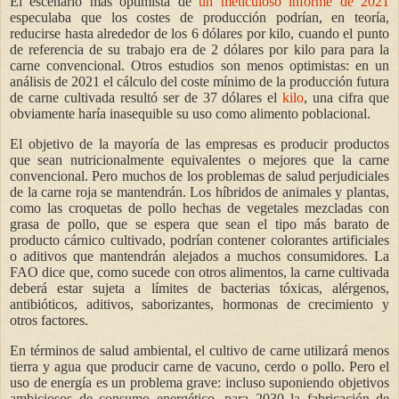
El escenario más optimista de
un meticuloso informe de 2021
especulaba que los costes de producción podrían, en teoría,
reducirse hasta alrededor de los 6 dólares por kilo, cuando el punto
de referencia de su trabajo era de 2 dólares por kilo para para la
carne convencional. Otros estudios son menos optimistas: en un
análisis de 2021 el cálculo del coste mínimo de la producción futura
de carne cultivada resultó ser de 37 dólares el
kilo
, una cifra que
obviamente haría inasequible su uso como alimento poblacional.
El objetivo de la mayoría de las empresas es producir productos
que sean nutricionalmente equivalentes o mejores que la carne
convencional. Pero muchos de los problemas de salud perjudiciales
de la carne roja se mantendrán. Los híbridos de animales y plantas,
como las croquetas de pollo hechas de vegetales mezcladas con
grasa de pollo, que se espera que sean el tipo más barato de
producto cárnico cultivado, podrían contener colorantes artificiales
o aditivos que mantendrán alejados a muchos consumidores. La
FAO dice que, como sucede con otros alimentos, la carne cultivada
deberá estar sujeta a límites de bacterias tóxicas, alérgenos,
antibióticos, aditivos, saborizantes, hormonas de crecimiento y
otros factores.
En términos de salud ambiental, el cultivo de carne utilizará menos
tierra y agua que producir carne de vacuno, cerdo o pollo. Pero el
uso de energía es un problema grave: incluso suponiendo objetivos
ambiciosos de consumo energético, para 2030 la fabricación de