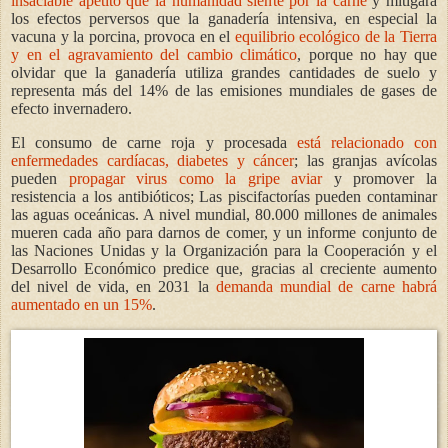
insaciable apetito que la humanidad siente por la carne
y mitigará
los efectos perversos que la ganadería intensiva, en especial la
vacuna y la porcina, provoca en el
equilibrio ecológico de la Tierra
y en el agravamiento del cambio climático
, porque no hay que
olvidar que la ganadería utiliza grandes cantidades de suelo y
representa más del 14% de las emisiones mundiales de gases de
efecto invernadero.
El consumo de carne roja y procesada
está relacionado con
enfermedades cardíacas, diabetes y cáncer
; las granjas avícolas
pueden
propagar virus como la gripe aviar
y promover la
resistencia a los antibióticos; Las piscifactorías pueden contaminar
las aguas oceánicas. A nivel mundial, 80.000 millones de animales
mueren cada año para darnos de comer, y un informe conjunto de
las Naciones Unidas y la Organización para la Cooperación y el
Desarrollo Económico predice que, gracias al creciente aumento
del nivel de vida, en 2031 la
demanda mundial de carne habrá
aumentado en un 15%
.