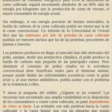
carne cultivada seguirá necesitando alrededor de un 60% más de
energía por kilogramo que la producción de carne de vacuno, el
mayor consumidor de energía actual.
Sin embargo, si esa energía proviene de fuentes renovables, la
huella de carbono de la carne cultivada podría ser menor que la de
la carne convencional. Un informe de la Universidad de Oxford
dice que las
emisiones por kilo de proteína de carne cultivada
podrían ser menores incluso que las de las proteínas procedentes de
plantas e insectos.
Los primeros productos en llegar al mercado han sido derivados del
pollo, aunque, desde una perspectiva climática, el pollo produce la
huella de carbono más pequeña de las principales carnes. Pero
disminuir el consumo de pollos criados en la avicultura
convencional tiene beneficios reales para el bienestar animal,
porque puede limitar las enfermedades zoonóticas como la gripe
aviar y, al usar menos antibióticos, podría acabar con el problema
de la resistencia a ellos.
Y ahora la pregunta del millón: ¿Alguien se las comerá? Las
encuestas han encontrado una amplia variabilidad en la disposición
de los consumidores a comer carne cultivada, en parte
dependiendo
de cómo se llame
. Las actitudes son más positivas hacia la 'carne
cultivada' y la 'carne limpia' que con las etiquetas que ponen