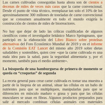
Las carnes cultivadas conseguidas hasta ahora son de
cientos a
decenas de miles de veces más caras
que la carne convencional.
Desde el punto de vista técnico, reemplazar tan solo el 10% de los
aproximadamente 300 millones de toneladas de carne convencional
que se consumen anualmente en todo el mundo exigiría la
construcción de cientos de miles de biorreactores.
No hay que dejar de lado las críticas cualificadas de algunos
científicos como el investigador británico Marco Springmann, que
participó en la elaboración del
Libro Blanco sobre proteínas
alternativas
del Foro Económico Mundial de 2019 y en el
informe
de la Comisión EAT Lancet
del mismo año 2019 sobre dietas
saludables y sostenibles, quien cree «que la carne cultivada es una
mala idea para la salud, para la seguridad alimentaria y, por el
momento, también para el medio ambiente».
La búsqueda de una hamburguesa de primera de momento se
queda en “croquetas” de segunda
La receta general para crear carne cultivada es tomar una muestra a
partir de la biopsia de un animal, situar las células en un baño de
nutrientes para que se multipliquen, manipularlas para que se
diferencien en músculo maduro o grasa y para que las células
musculares se unan en fibras. Algunos productos preparados para
salir al mercado combinan células animales con materiales