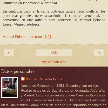
'cultivado en laboratorio' o 'artificial'.
En cualquier caso, si la carne cultivada quiere hacer mella en los
problemas globales, necesita sustituir a la carne convencional, no
convertirse en otro artículo para gourmets. © Manuel Peinado
Lorca. @mpeinadolorca.
Manuel Peinado Lorca
en
13:21
‹
›
Inicio
Ver versión web
Datos personales
Manuel Peinado Lorca
Nacido en Granada en 1953. Casado y con un hijo.
Realizó estudios de Bachillerato en Granada, A Coruña
y Madrid. Estudios universitarios en Ciencias Biológicas
en la Universidad de Granada. Doctorado en Biológicas
en la Universidad Complutense de Madrid. Ha impartido docencia en