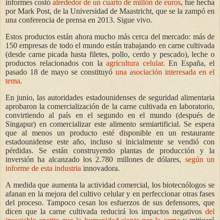
informes costó
alrededor de un cuarto de millón de euros
, fue hecha
por Mark Post, de la Universidad de Maastricht, que se la zampó en
una conferencia de prensa en 2013. Sigue vivo.
Estos productos están ahora mucho más cerca del mercado: más de
150 empresas de todo el mundo están trabajando en carne cultivada
(desde carne picada hasta filetes, pollo, cerdo y pescado), leche o
productos relacionados con la
agricultura celular
. En España, el
pasado 18 de mayo se constituyó
una asociación interesada en el
tema
.
En junio, las autoridades estadounidenses de seguridad alimentaria
aprobaron la comercialización de la carne cultivada en laboratorio,
convirtiendo al país en el segundo en el mundo (después de
Singapur) en comercializar este alimento semiartificial. Se espera
que al menos un producto esté disponible en un restaurante
estadounidense este año, incluso si inicialmente se vendió con
pérdidas. Se están construyendo plantas de producción y la
inversión ha alcanzado los 2.780 millones de dólares,
según un
informe de esta industria
innovadora.
A medida que aumenta la actividad comercial, los biotecnólogos se
afanan en la mejora del cultivo celular y en perfeccionar otras fases
del proceso. Tampoco cesan los esfuerzos de sus defensores, que
dicen que la carne cultivada reducirá los impactos negativos
del