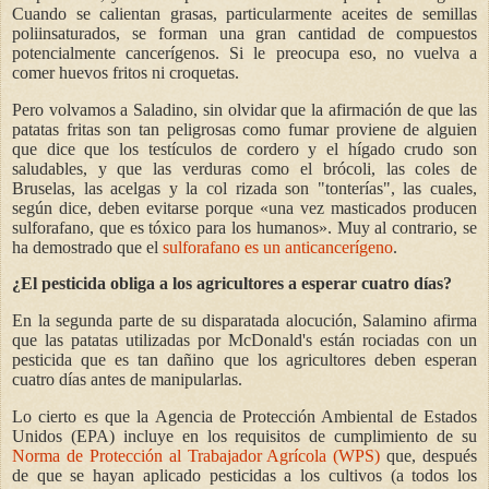
Cuando se calientan grasas, particularmente aceites de semillas
poliinsaturados, se forman una gran cantidad de compuestos
potencialmente cancerígenos. Si le preocupa eso, no vuelva a
comer huevos fritos ni croquetas.
Pero volvamos a Saladino, sin olvidar que la afirmación de que las
patatas fritas son tan peligrosas como fumar proviene de alguien
que dice que los testículos de cordero y el hígado crudo son
saludables, y que las verduras como el brócoli, las coles de
Bruselas, las acelgas y la col rizada son "tonterías", las cuales,
según dice, deben evitarse porque «una vez masticados producen
sulforafano, que es tóxico para los humanos». Muy al contrario, se
ha demostrado que el
sulforafano es un anticancerígeno
.
¿El pesticida obliga a los agricultores a esperar cuatro días?
En la segunda parte de su disparatada alocución, Salamino afirma
que las patatas utilizadas por McDonald's están rociadas con un
pesticida que es tan dañino que los agricultores deben esperan
cuatro días antes de manipularlas.
Lo cierto es que la Agencia de Protección Ambiental de Estados
Unidos (EPA) incluye en los requisitos de cumplimiento de su
Norma de Protección al Trabajador Agrícola (WPS)
que, después
de que se hayan aplicado pesticidas a los cultivos (a todos los