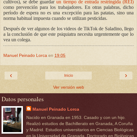
cultivos), se debe guardar
un tiempo de entrada restringida (REI)
como prevención para los trabajadores. En otras palabras, dicho
período de espera no es una excepción para las patatas, sino una
norma habitual impuesta cuando se utilizan pesticidas.
Después de ver algunos de los videos de TikTok de Saladino, llego
a la conclusión de que este psiquiatra necesita urgentemente que lo
vea un colega.
Manuel Peinado Lorca
en
19:05
‹
›
Inicio
Ver versión web
Datos personales
Manuel Peinado Lorca
Nacido en Granada en 1953. Casado y con un hijo.
Realizó estudios de Bachillerato en Granada, A Coruña
y Madrid. Estudios universitarios en Ciencias Biológicas
en la Universidad de Granada. Doctorado en Biológicas