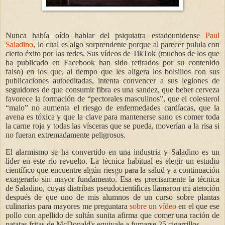
Nunca había oído hablar del psiquiatra estadounidense
Paul
Saladino
, lo cual es algo sorprendente porque al parecer pulula con
cierto éxito por las redes. Sus vídeos de TikTok (muchos de los que
ha publicado en Facebook han sido retirados por su contenido
falso) en los que, al tiempo que les aligera los bolsillos con sus
publicaciones autoeditadas, intenta convencer a sus legiones de
seguidores de que consumir fibra es una sandez, que beber cerveza
favorece la formación de “pectorales masculinos”, que el colesterol
“malo” no aumenta el riesgo de enfermedades cardíacas, que la
avena es tóxica y que la clave para mantenerse sano es comer toda
la carne roja y todas las vísceras que se pueda, moverían a la risa si
no fueran extremadamente peligrosos.
El alarmismo se ha convertido en una industria y Saladino es un
líder en este río revuelto. La técnica habitual es elegir un estudio
científico que encuentre algún riesgo para la salud y a continuación
exagerarlo sin mayor fundamento. Esa es precisamente la técnica
de Saladino, cuyas diatribas pseudocientíficas llamaron mi atención
después de que uno de mis alumnos de un curso sobre plantas
culinarias para mayores me preguntara
sobre un vídeo
en el que ese
pollo con apellido de sultán sunita afirma que comer una ración de
patatas fritas de McDonald's equivale a fumarse 25 cigarrillos.