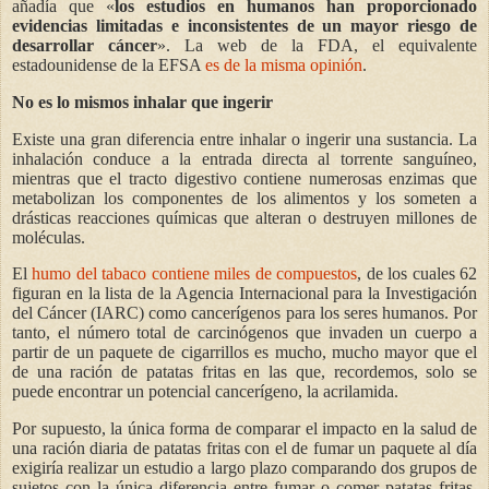
añadía que «
los estudios en humanos han proporcionado
evidencias limitadas e inconsistentes de un mayor riesgo de
desarrollar cáncer
». La web de la FDA, el equivalente
estadounidense de la EFSA
es de la misma opinión
.
No es lo mismos inhalar que ingerir
Existe una gran diferencia entre inhalar o ingerir una sustancia. La
inhalación conduce a la entrada directa al torrente sanguíneo,
mientras que el tracto digestivo contiene numerosas enzimas que
metabolizan los componentes de los alimentos y los someten a
drásticas reacciones químicas que alteran o destruyen millones de
moléculas.
El
humo del tabaco contiene miles de compuestos
, de los cuales 62
figuran en la lista de la Agencia Internacional para la Investigación
del Cáncer (IARC) como cancerígenos para los seres humanos. Por
tanto, el número total de carcinógenos que invaden un cuerpo a
partir de un paquete de cigarrillos es mucho, mucho mayor que el
de una ración de patatas fritas en las que, recordemos, solo se
puede encontrar un potencial cancerígeno, la acrilamida.
Por supuesto, la única forma de comparar el impacto en la salud de
una ración diaria de patatas fritas con el de fumar un paquete al día
exigiría realizar un estudio a largo plazo comparando dos grupos de
sujetos con la única diferencia entre fumar o comer patatas fritas.