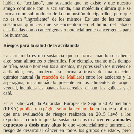
hablar de “acrilano”, una sustancia que no existe y que nuestro
amigo confunde con la acrilamida, una molécula química que se
forma como subproducto de la combustión de cigarrillos, pero que
no es un "ingrediente" de los mismos. Es una de las muchas
sustancias químicas que se encuentran en el humo del tabaco
clasificadas como cancerígenas o potencialmente cancerígenas para
los humanos.
Riesgos para la salud de la acrilamida
La acrilamida es una sustancia que se forma cuando se calienta
algo, sean alimentos o cigarrillos. Por ejemplo, cuanto más tiempo
se fríen, asan o hornean los alimentos, mayores serán los niveles de
acrilamida, cuya molécula se forma a través de una reacción
química natural (la
reacción de Maillard
) entre los azúcares y la
asparagina, un aminoácido presente en los alimentos de origen
vegetal, incluidas las patatas los cereales, el pan, las galletas y el
café.
En su sitio web, la Autoridad Europea de Seguridad Alimentaria
(EFSA)
publica una página sobre la acrilamida
en la que se afirma
que una evaluación de riesgos realizada en 2015 llevó a los
expertos a concluir que la sustancia causa cáncer
en animales
expuestos a dosis muy altas
lo que «potencialmente aumenta el
riesgo de desarrollar cáncer en todos los grupos de edad», pero