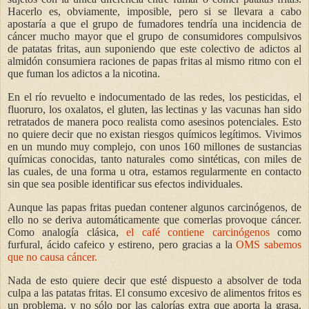
Hacerlo es, obviamente, imposible, pero si se llevara a cabo
apostaría a que el grupo de fumadores tendría una incidencia de
cáncer mucho mayor que el grupo de consumidores compulsivos
de patatas fritas, aun suponiendo que este colectivo de adictos al
almidón consumiera raciones de papas fritas al mismo ritmo con el
que fuman los adictos a la nicotina.
En el río revuelto e indocumentado de las redes, los pesticidas, el
fluoruro, los oxalatos, el gluten, las lectinas y las vacunas han sido
retratados de manera poco realista como asesinos potenciales. Esto
no quiere decir que no existan riesgos químicos legítimos. Vivimos
en un mundo muy complejo, con unos 160 millones de sustancias
químicas conocidas, tanto naturales como sintéticas, con miles de
las cuales, de una forma u otra, estamos regularmente en contacto
sin que sea posible identificar sus efectos individuales.
Aunque las papas fritas puedan contener algunos carcinógenos, de
ello no se deriva automáticamente que comerlas provoque cáncer.
Como analogía clásica,
el café contiene carcinógenos
como
furfural, ácido cafeico y estireno, pero gracias a la
OMS sabemos
que no causa cáncer.
Nada de esto quiere decir que esté dispuesto a absolver de toda
culpa a las patatas fritas. El consumo excesivo de alimentos fritos es
un problema, y no sólo por las calorías extra que aporta la grasa.