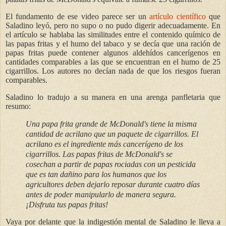
El fundamento de ese video parece ser un
artículo científico
que
Saladino leyó, pero no supo o no pudo digerir adecuadamente. En
el artículo se hablaba las similitudes entre el contenido químico de
las papas fritas y el humo del tabaco y se decía que una ración de
papas fritas puede contener algunos aldehídos cancerígenos en
cantidades comparables a las que se encuentran en el humo de 25
cigarrillos. Los autores no decían nada de que los riesgos fueran
comparables.
Saladino lo tradujo a su manera en una arenga panfletaria que
resumo:
Una papa frita grande de McDonald's tiene la misma
cantidad de acrilano que un paquete de cigarrillos. El
acrilano es el ingrediente más cancerígeno de los
cigarrillos. Las papas fritas de McDonald's se
cosechan a partir de papas rociadas con un pesticida
que es tan dañino para los humanos que los
agricultores deben dejarlo reposar durante cuatro días
antes de poder manipularlo de manera segura.
¡Disfruta tus papas fritas!
Vaya por delante que la indigestión mental de Saladino le lleva a