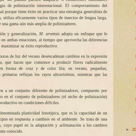
gia de polinización interestacional. El comportamiento del
nal porque tiene éxito en practicar una estrategia generalista de
 utiliza eficazmente varios tipos de insectos de lengua larga,
de una gama aún más amplia de polinizadores.
ción y generalización,
M. arvensis
adopta un enfoque que le
 en ambas estaciones, al tiempo que aprovecha las diferencias
a maximizar su éxito reproductivo.
 horas de luz del verano desencadenan cambios en la expresión
a, que hacen que comience a producir flores radicalmente
 en forma de cruz y de color lila; en verano, pequeñas,
primeras reflejan los rayos ultravioletas, mientras que las
en a un conjunto diferente de polinizadores, compuesto por
io en el conjunto de polinizadores (el nicho de polinización)
productivo en condiciones difíciles.
denominada plasticidad fenotípica, que es la capacidad de un
tipos en respuesta a cambios en el ambiente. Se trata de una
os, cuyo papel en la adaptación y aclimatación a los cambios
►
2
nte conocido.