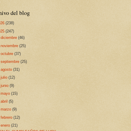
ivo del blog
026
(238)
025
(247)
►
diciembre
(46)
►
noviembre
(25)
►
octubre
(37)
►
septiembre
(25)
►
agosto
(31)
►
julio
(12)
►
junio
(9)
►
mayo
(15)
►
abril
(5)
►
marzo
(9)
►
febrero
(12)
▼
enero
(21)