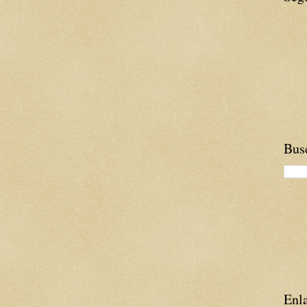
Busc
Enla