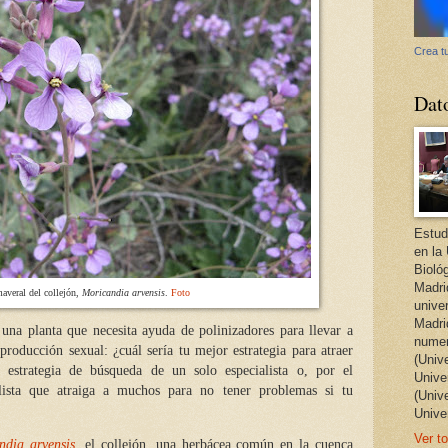
Crea tu
Dat
Estud
en la
Bioló
Madri
averal del collejón,
Moricandia arvensis
.
Foto
unive
Madri
na planta que necesita ayuda de polinizadores para llevar a
numer
roducción sexual: ¿cuál sería tu mejor estrategia para atraer
(Univ
a estrategia de búsqueda de un solo especialista o, por el
Univer
alista que atraiga a muchos para no tener problemas si tu
(Univ
Unive
Ver to
ndia arvensis
, el collejón, una herbácea común en la cuenca