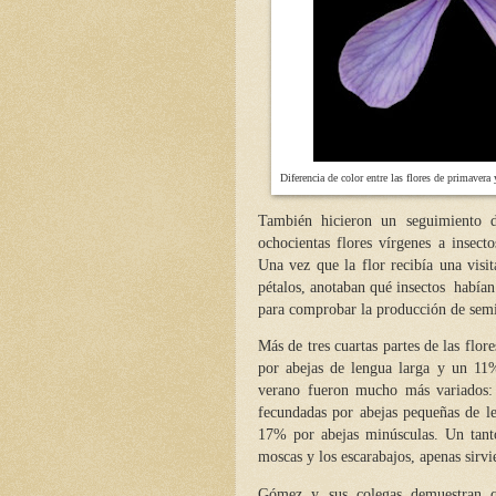
Diferencia de color entre las flores de primaver
También hicieron un seguimiento d
ochocientas flores vírgenes a insecto
Una vez que la flor recibía una visit
pétalos, anotaban qué insectos habían v
para comprobar la producción de semi
Más de tres cuartas partes de las flor
por abejas de lengua larga y un 11%
verano fueron mucho más variados: 
fecundadas por abejas pequeñas de l
17% por abejas minúsculas. Un tanto
moscas y los escarabajos, apenas sirvi
Gómez y sus colegas demuestran qu