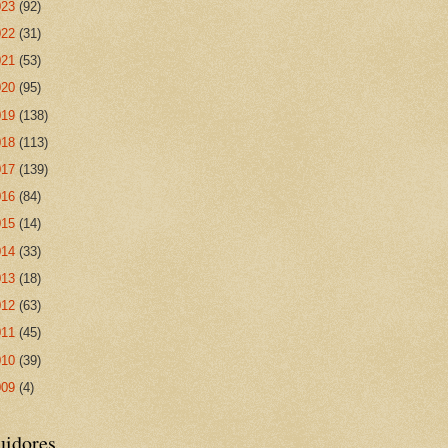
023
(92)
022
(31)
021
(53)
020
(95)
019
(138)
018
(113)
017
(139)
016
(84)
015
(14)
014
(33)
013
(18)
012
(63)
011
(45)
010
(39)
009
(4)
uidores