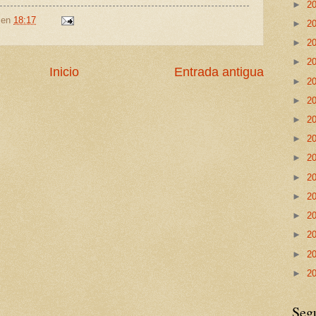
►
2
en
18:17
►
2
►
2
►
2
Inicio
Entrada antigua
►
2
►
2
►
2
►
2
►
2
►
2
►
2
►
2
►
2
►
2
►
2
Seg