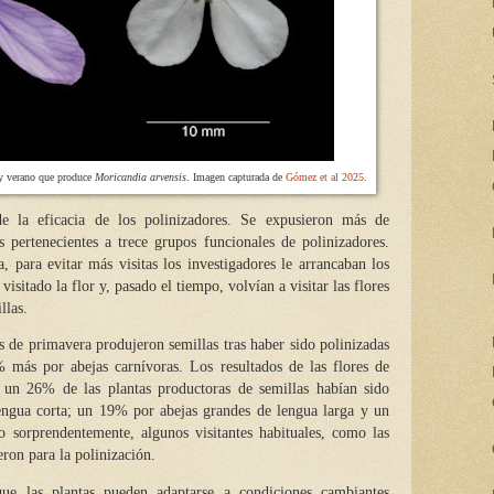
a y verano que produce
Moricandia arvensis
. Imagen capturada de
Gómez et al 2025
.
e la eficacia de los polinizadores. Se expusieron más de
s pertenecientes a trece grupos funcionales de polinizadores.
a, para evitar más visitas los investigadores le arrancaban los
isitado la flor y, pasado el tiempo, volvían a visitar las flores
llas.
es de primavera produjeron semillas tras haber sido polinizadas
 más por abejas carnívoras. Los resultados de las flores de
un 26% de las plantas productoras de semillas habían sido
engua corta; un 19% por abejas grandes de lengua larga y un
 sorprendentemente, algunos visitantes habituales, como las
eron para la polinización.
e las plantas pueden adaptarse a condiciones cambiantes