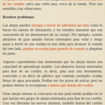
de los sonidos
salvo que estén muy cerca de la fuente. Pero son
sensibles a las vibraciones.
Resolver problemas
Las abejas pueden
navegar a través de laberintos tan bien
como lo
hacen los ratones de laboratorio, y los estudios muestran que son
conscientes de las dimensiones de su cuerpo. Por ejemplo, cuando
abejorros de gran tamaño fueron entrenados para volar y luego
pasar a través de una rendija en una tabla para alcanzar la comida
del otro lado,
giraban su cuerpo para ponerlo de costado
y plegaban
las patas.
Algunos experimentos han demostrado que las abejas tienen una
capacidad de aprendizaje notable. Los abejorros fueron entrenados
para tirar de un cordón, es decir, para usar una herramienta,
conectado a un disco de plástico que contenía cavidades ocultas
llenas de agua azucarada. Podían ver los pozos de azúcar, pero no
podían obtener la recompensa
a menos que tiraran del cordón
.
Otras abejas obreras se colocaron en una jaula donde podían ver lo
que hacían otro grupo de abejas entrenadas para tirar de ese cordón.
Una vez liberadas las nuevas alumnas, también tiraron del cordón