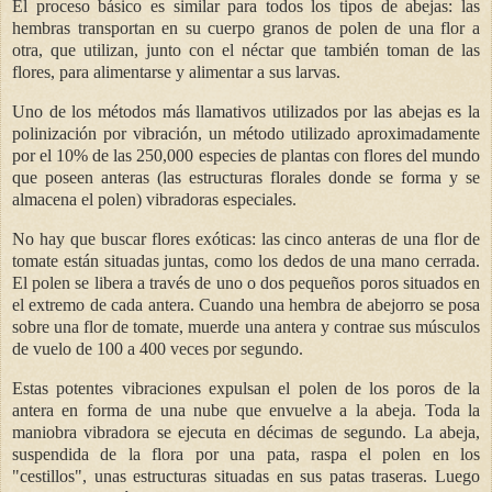
El proceso básico es similar para todos los tipos de abejas: las
hembras transportan en su cuerpo granos de polen de una flor a
otra, que utilizan, junto con el néctar que también toman de las
flores, para alimentarse y alimentar a sus larvas.
Uno de los métodos más llamativos utilizados por las abejas es la
polinización por vibración, un método utilizado aproximadamente
por el 10% de las 250,000 especies de plantas con flores del mundo
que poseen anteras (las estructuras florales donde se forma y se
almacena el polen) vibradoras especiales.
No hay que buscar flores exóticas: las cinco anteras de una flor de
tomate están situadas juntas, como los dedos de una mano cerrada.
El polen se libera a través de uno o dos pequeños poros situados en
el extremo de cada antera. Cuando una hembra de abejorro se posa
sobre una flor de tomate, muerde una antera y contrae sus músculos
de vuelo de 100 a 400 veces por segundo.
Estas potentes vibraciones expulsan el polen de los poros de la
antera en forma de una nube que envuelve a la abeja. Toda la
maniobra vibradora se ejecuta en décimas de segundo. La abeja,
suspendida de la flora por una pata, raspa el polen en los
"cestillos", unas estructuras situadas en sus patas traseras. Luego