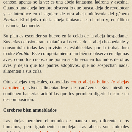
canoso, apenas se la ve: es una abeja fantasma, ladrona y asesina.
Cuando una abeja hembra observa lo que busca, deja de revolotear
y se introduce en el agujero de otra abeja minúscula del género
Perdita
. El objetivo de la abeja fantasma es el robo y, en última
instancia, la muerte.
Su plan es esconder su huevo en la celda de la abeja
hospedante
.
Sus crías eclosionarán, matarán a las crías de la abeja hospedante y
consumirán todas las provisiones establecidas por la trabajadora
madre
Perdita
. Este comportamiento también se observa en algunas
aves, como los cucos, que ponen sus huevos en los nidos de otras
aves y dejan que los padres adoptivos, que no sospechan nada,
alimenten a sus crías.
Otras abejas tropicales, conocidas
como abejas buitres (o abejas
carroñeras)
, viven alimentándose de cadáveres. Sus intestinos
contienen bacterias acidófilas que les permiten digerir la carne en
descomposición.
Cerebros bien amueblados
Las abejas perciben el mundo de manera muy diferente a los
humanos, pero igualmente compleja. Las abejas son animales