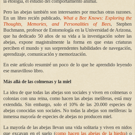
la etología, el estudio del comportamiento animal.
Pero las abejas también son interesantes por muchas otras razones.
En un libro recién publicado,
What a Bee Knows: Exploring the
Thoughts, Memories, and Personalities of Bees
, Stephen
Buchmann, profesor de Entomología en la Universidad de Arizona,
que ha dedicado 50 años de su vida a la investigación sobre las
abejas, expone magistralmente la forma en que estas criaturas
perciben el mundo y sus sorprendentes habilidades de navegación,
aprendizaje, comunicación y memorización.
En este artículo resumiré un poco de lo que he aprendido leyendo
ese maravilloso libro.
Más allá de las colmenas y la miel
La idea de que todas las abejas son sociales y viven en colmenas o
colonias con una reina, como hacen las abejas melíferas, está muy
extendida. Sin embargo, solo el 10% de las 20.000 especies de
abejas conocidas son sociales. No todas la abejas son melíferas: la
inmensa mayoría de especies de abejas no producen miel.
La mayoría de las abejas llevan una vida solitaria y viven en nidos
que excavan en el suelo (
como hacen las abejas de la hiedra
) o