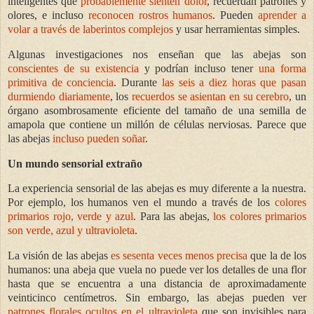
inteligentes que
probablemente sienten dolor
, recuerdan patrones y
olores, e incluso
reconocen rostros humanos
. Pueden
aprender a
volar a través de laberintos complejos
y usar herramientas simples.
Algunas investigaciones nos enseñan que las abejas son
conscientes de su existencia
y podrían incluso tener
una forma
primitiva de conciencia
. Durante
las seis a diez horas que pasan
durmiendo diariamente
, los
recuerdos se asientan en su cerebro
, un
órgano asombrosamente eficiente del tamaño de una semilla de
amapola que contiene un millón de células nerviosas. Parece que
las abejas
incluso pueden soñar
.
Un mundo sensorial extraño
La experiencia sensorial de las abejas es muy diferente a la nuestra.
Por ejemplo, los humanos ven el mundo a través de los
colores
primarios rojo, verde y azul
. Para las abejas,
los colores primarios
son verde, azul y ultravioleta
.
La visión de las abejas
es sesenta veces menos precisa
que la de los
humanos: una abeja que vuela no puede ver los detalles de una flor
hasta que se encuentra a una distancia de aproximadamente
veinticinco centímetros. Sin embargo, las abejas pueden ver
patrones florales ocultos en el ultravioleta
que son invisibles para