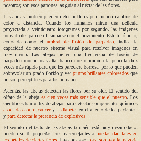
nosotros; son esos patrones las guían al néctar de las flores.
Las abejas también pueden detectar flores percibiendo cambios de
color a distancia. Cuando los humanos miran una película
proyectada a veinticuatro fotogramas por segundo, las imágenes
individuales parecen fusionarse con el movimiento. Este fenómeno,
conocido como el
umbral de fusión de parpadeo
, indica la
capacidad de nuestro sistema visual para resolver imágenes en
movimiento. Las abejas tienen una frecuencia de fusión de
parpadeo mucho más alta; habría que reproducir la película diez
veces más rápido para que les pareciera borrosa, por lo que pueden
sobrevolar un prado florido y ver
puntos brillantes coloreados
que
no son perceptibles para los humanos.
Además, las abejas detectan las flores por su olor. El sentido del
olfato de la abeja
es cien veces más sensible que el nuestro
. Los
científicos han utilizado abejas para detectar componentes químicos
asociados con el cáncer
y
la diabetes
en el aliento de los pacientes,
y
para detectar la presencia de explosivos
.
El sentido del tacto de las abejas también está muy desarrollado:
pueden sentir pequeñas crestas semejantes a
huellas dactilares en
los pétalos de ciertas flores
. Las abejas son
casi sordas a la mayoría