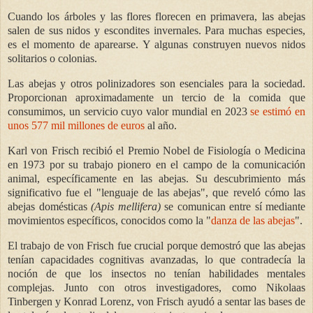
Cuando los árboles y las flores florecen en primavera, las abejas
salen de sus nidos y escondites invernales. Para muchas especies,
es el momento de aparearse. Y algunas construyen nuevos nidos
solitarios o colonias.
Las abejas y otros polinizadores son esenciales para la sociedad.
Proporcionan aproximadamente un tercio de la comida que
consumimos, un servicio cuyo valor mundial en 2023
se estimó en
unos 577 mil millones de euros
al año.
Karl von Frisch recibió el Premio Nobel de Fisiología o Medicina
en 1973 por su trabajo pionero en el campo de la comunicación
animal, específicamente en las abejas. Su descubrimiento más
significativo fue el "lenguaje de las abejas", que reveló cómo las
abejas domésticas
(Apis mellifera)
se comunican entre sí mediante
movimientos específicos, conocidos como la "
danza de las abejas
".
El trabajo de von Frisch fue crucial porque demostró que las abejas
tenían capacidades cognitivas avanzadas, lo que contradecía la
noción de que los insectos no tenían habilidades mentales
complejas. Junto con otros investigadores, como Nikolaas
Tinbergen y Konrad Lorenz, von Frisch ayudó a sentar las bases de