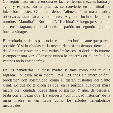
Conseguir masa madre en casa es fácil en teoría: mezclas harina y
agua y esperas. En la práctica, se convierte en un ritual de
iniciación hipster. Cada día debes “alimentar” tu masa madre,
observarla, acariciarla verbalmente. Algunos incluso le ponen
nombre: “Manolita”, “Burbulina”, “Kefirina”. Y luego presumen de
ella en Instagram, como si hubieran parido un segundo hijo que
huele a vinagre.
El resultado, si tienes paciencia, es un tarro burbujeante que parece
poseído. Y si lo olvidas en la nevera demasiado tiempo, tienes que
decidir entre resucitarlo con varios “refrescos” o declararlo muerto
y empezar otra vez. (Consejo: nunca lo entierres en el jardín. Los
vecinos no lo entenderán).
En las panaderías, la masa madre se trata como una reliquia
sagrada. “Nuestra masa madre lleva 120 años sin interrupción”,
proclaman con solemnidad, como si fueran custodios del Santo
Grial. Lo que no te dicen es que, en la práctica, cualquier masa
madre bien cuidada puede durar lo mismo. Y que, de perderla,
basta con empezar otra. La supuesta “continuidad histórica” de la
masa madre es tan fiable como los árboles genealógicos
medievales.