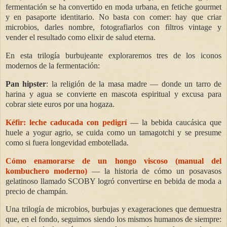
fermentación se ha convertido en moda urbana, en fetiche gourmet
y en pasaporte identitario. No basta con comer: hay que criar
microbios, darles nombre, fotografiarlos con filtros vintage y
vender el resultado como elixir de salud eterna.
En esta trilogía burbujeante exploraremos tres de los iconos
modernos de la fermentación:
Pan hipster
: la religión de la masa madre — donde un tarro de
harina y agua se convierte en mascota espiritual y excusa para
cobrar siete euros por una hogaza.
Kéfir: leche caducada con pedigrí
— la bebida caucásica que
huele a yogur agrio, se cuida como un tamagotchi y se presume
como si fuera longevidad embotellada.
Cómo enamorarse de un hongo viscoso (manual del
kombuchero moderno)
— la historia de cómo un posavasos
gelatinoso llamado SCOBY logró convertirse en bebida de moda a
precio de champán.
Una trilogía de microbios, burbujas y exageraciones que demuestra
que, en el fondo, seguimos siendo los mismos humanos de siempre: