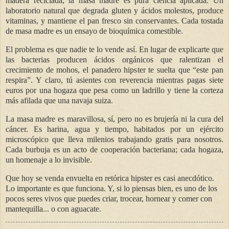
madera reciclada, la masa madre es pura ciencia aplicada. Un
laboratorio natural que degrada gluten y ácidos molestos, produce
vitaminas, y mantiene el pan fresco sin conservantes. Cada tostada
de masa madre es un ensayo de bioquímica comestible.
El problema es que nadie te lo vende así. En lugar de explicarte que
las bacterias producen ácidos orgánicos que ralentizan el
crecimiento de mohos, el panadero hipster te suelta que “este pan
respira”. Y claro, tú asientes con reverencia mientras pagas siete
euros por una hogaza que pesa como un ladrillo y tiene la corteza
más afilada que una navaja suiza.
La masa madre es maravillosa, sí, pero no es brujería ni la cura del
cáncer. Es harina, agua y tiempo, habitados por un ejército
microscópico que lleva milenios trabajando gratis para nosotros.
Cada burbuja es un acto de cooperación bacteriana; cada hogaza,
un homenaje a lo invisible.
Que hoy se venda envuelta en retórica hipster es casi anecdótico.
Lo importante es que funciona. Y, si lo piensas bien, es uno de los
pocos seres vivos que puedes criar, trocear, hornear y comer con
mantequilla... o con aguacate.