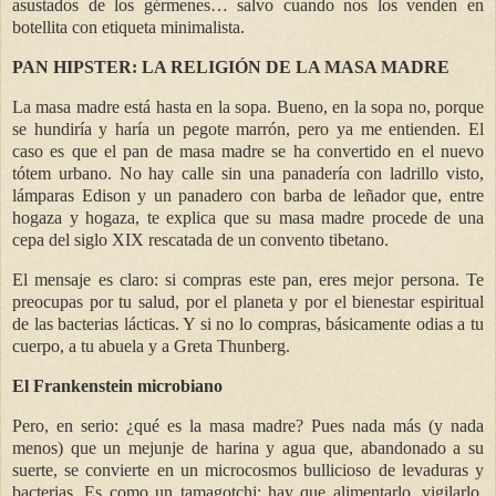
asustados de los gérmenes… salvo cuando nos los venden en
botellita con etiqueta minimalista.
PAN HIPSTER: LA RELIGIÓN DE LA MASA MADRE
La masa madre está hasta en la sopa. Bueno, en la sopa no, porque
se hundiría y haría un pegote marrón, pero ya me entienden. El
caso es que el pan de masa madre se ha convertido en el nuevo
tótem urbano. No hay calle sin una panadería con ladrillo visto,
lámparas Edison y un panadero con barba de leñador que, entre
hogaza y hogaza, te explica que su masa madre procede de una
cepa del siglo XIX rescatada de un convento tibetano.
El mensaje es claro: si compras este pan, eres mejor persona. Te
preocupas por tu salud, por el planeta y por el bienestar espiritual
de las bacterias lácticas. Y si no lo compras, básicamente odias a tu
cuerpo, a tu abuela y a Greta Thunberg.
El Frankenstein microbiano
Pero, en serio: ¿qué es la masa madre? Pues nada más (y nada
menos) que un mejunje de harina y agua que, abandonado a su
suerte, se convierte en un microcosmos bullicioso de levaduras y
bacterias. Es como un tamagotchi: hay que alimentarlo, vigilarlo,