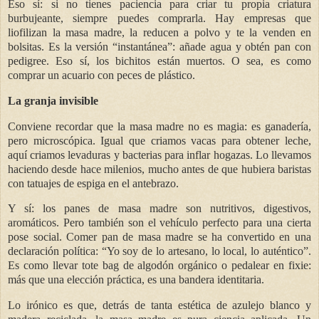
Eso sí: si no tienes paciencia para criar tu propia criatura
burbujeante, siempre puedes comprarla. Hay empresas que
liofilizan la masa madre, la reducen a polvo y te la venden en
bolsitas. Es la versión “instantánea”: añade agua y obtén pan con
pedigree. Eso sí, los bichitos están muertos. O sea, es como
comprar un acuario con peces de plástico.
La granja invisible
Conviene recordar que la masa madre no es magia: es ganadería,
pero microscópica. Igual que criamos vacas para obtener leche,
aquí criamos levaduras y bacterias para inflar hogazas. Lo llevamos
haciendo desde hace milenios, mucho antes de que hubiera baristas
con tatuajes de espiga en el antebrazo.
Y sí: los panes de masa madre son nutritivos, digestivos,
aromáticos. Pero también son el vehículo perfecto para una cierta
pose social. Comer pan de masa madre se ha convertido en una
declaración política: “Yo soy de lo artesano, lo local, lo auténtico”.
Es como llevar tote bag de algodón orgánico o pedalear en fixie:
más que una elección práctica, es una bandera identitaria.
Lo irónico es que, detrás de tanta estética de azulejo blanco y