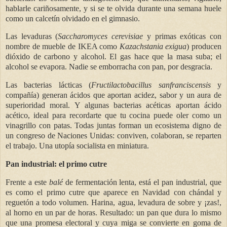
hablarle cariñosamente, y si se te olvida durante una semana huele
como un calcetín olvidado en el gimnasio.
Las levaduras (
Saccharomyces cerevisiae
y primas exóticas con
nombre de mueble de IKEA como
Kazachstania
exigua
) producen
dióxido de carbono y alcohol. El gas hace que la masa suba; el
alcohol se evapora. Nadie se emborracha con pan, por desgracia.
Las bacterias lácticas (
Fructilactobacillus sanfranciscensis
y
compañía) generan ácidos que aportan acidez, sabor y un aura de
superioridad moral. Y algunas bacterias acéticas aportan ácido
acético, ideal para recordarte que tu cocina puede oler como un
vinagrillo con patas. Todas juntas forman un ecosistema digno de
un congreso de Naciones Unidas: conviven, colaboran, se reparten
el trabajo. Una utopía socialista en miniatura.
Pan industrial: el primo cutre
Frente a este
balé
de fermentación lenta, está el pan industrial, que
es como el primo cutre que aparece en Navidad con chándal y
reguetón a todo volumen. Harina, agua, levadura de sobre y ¡zas!,
al horno en un par de horas. Resultado: un pan que dura lo mismo
que una promesa electoral y cuya miga se convierte en goma de