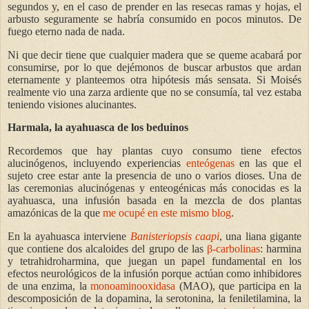
segundos y, en el caso de prender en las resecas ramas y hojas, el
arbusto seguramente se habría consumido en pocos minutos. De
fuego eterno nada de nada.
Ni que decir tiene que cualquier madera que se queme acabará por
consumirse, por lo que dejémonos de buscar arbustos que ardan
eternamente y planteemos otra hipótesis más sensata. Si Moisés
realmente vio una zarza ardiente que no se consumía, tal vez estaba
teniendo visiones alucinantes.
Harmala, la ayahuasca de los beduinos
Recordemos que hay plantas cuyo consumo tiene efectos
alucinógenos, incluyendo experiencias
enteógenas
en las que el
sujeto cree estar ante la presencia de uno o varios dioses. Una de
las ceremonias alucinógenas y enteogénicas más conocidas es la
ayahuasca, una infusión basada en la mezcla de dos plantas
amazónicas de la que
me ocupé en este mismo blog
.
En la ayahuasca interviene
Banisteriopsis caapi
, una liana gigante
que contiene dos alcaloides del grupo de las
β-carbolinas
: harmina
y tetrahidroharmina, que juegan un papel fundamental en los
efectos neurol
ó
gicos de la infusión porque act
ú
an como inhibidores
de una enzima, la
monoaminooxidasa
(MAO), que participa en la
descomposición de la dopamina, la serotonina, la feniletilamina, la