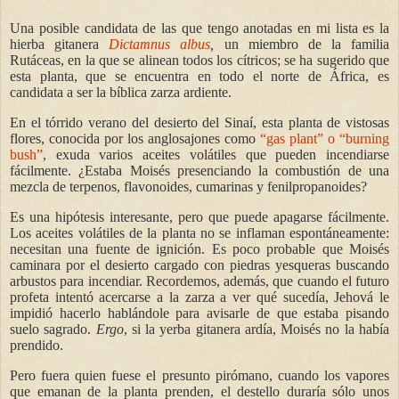
Una posible candidata de las que tengo anotadas en mi lista es la
hierba gitanera
Dictamnus albus
,
un miembro de la familia
Rutáceas, en la que se alinean todos los cítricos; se ha sugerido que
esta planta, que se encuentra en todo el norte de África, es
candidata a ser la bíblica zarza ardiente.
En el tórrido verano del desierto del Sinaí, esta planta de vistosas
flores, conocida por los anglosajones como
“gas plant” o “burning
bush”
, exuda varios aceites volátiles que pueden incendiarse
fácilmente. ¿Estaba Moisés presenciando la combustión de una
mezcla de terpenos, flavonoides, cumarinas y fenilpropanoides?
Es una hipótesis interesante, pero que puede apagarse fácilmente.
Los aceites volátiles de la planta no se inflaman espontáneamente:
necesitan una fuente de ignición. Es poco probable que Moisés
caminara por el desierto cargado con piedras yesqueras buscando
arbustos para incendiar. Recordemos, además, que cuando el futuro
profeta intentó acercarse a la zarza a ver qué sucedía, Jehová le
impidió hacerlo hablándole para avisarle de que estaba pisando
suelo sagrado.
Ergo
, si la yerba gitanera ardía, Moisés no la había
prendido.
Pero fuera quien fuese el presunto pirómano, cuando los vapores
que emanan de la planta prenden, el destello duraría sólo unos