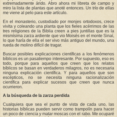
extremadamente árido. Abro ahora mi libreta de campo y
miro la lista de plantas que anoté entonces. Un trío de ellas
me viene al pelo para este artículo.
En el monasterio, custodiado por monjes ortodoxos, crece
vivita y coleando una planta que los fieles acérrimos de las
tres religiones de la Biblia creen a pies juntillas que es la
mismísima zarza ardiente que vio Moisés en el monte Sinaí,
lo que haría de ella el ser vivo más antiguo del mundo, una
rueda de molino difícil de tragar.
Buscar posibles explicaciones científicas a los fenómenos
bíblicos es un pasatiempo interesante. Por supuesto, eso es
todo, porque para aquellos que creen que los relatos
bíblicos se basan en verdaderos milagros, no es necesaria
ninguna explicación científica. Y para aquellos que son
escépticos, no se necesita ninguna racionalización
científica para explicar sucesos que creen que nunca
ocurrieron.
A la búsqueda de la zarza perdida
Cualquiera que sea el punto de vista de cada uno, las
historias bíblicas pueden servir como trampolín para hacer
un poco de ciencia y matar moscas con el rabo. Me ocuparé