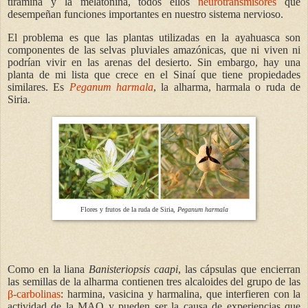
tiramina y la melatonina, todos ellos
neurotransmisores
que
desempeñan funciones importantes en nuestro sistema nervioso.
El problema es que las plantas utilizadas en la ayahuasca son
componentes de las selvas pluviales amazónicas, que ni viven ni
podrían vivir en las arenas del desierto. Sin embargo, hay una
planta de mi lista que crece en el Sinaí que tiene propiedades
similares. Es
Peganum harmala
, la alharma, harmala
o ruda de
Siria.
Flores y frutos de la ruda de Siria,
Peganum harmala
Como en la liana
Banisteriopsis caapi
, las cápsulas que encierran
las semillas de la alharma contienen tres alcaloides del grupo de las
β-carbolinas
: harmina, vasicina y harmalina, que interfieren con la
actividad de la MAO y pueden ser la causa de experiencias que