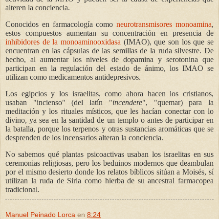
alteren la conciencia.
Conocidos en farmacología como
neurotransmisores monoamina
,
estos compuestos aumentan su concentración en presencia de
inhibidores de la monoaminooxidasa
(IMAO), que son los que se
encuentran en las cápsulas de las semillas de la ruda silvestre. De
hecho, al aumentar los niveles de dopamina y serotonina que
participan en la regulación del estado de ánimo, los IMAO se
utilizan como medicamentos antidepresivos.
Los egipcios y los israelitas, como ahora hacen los cristianos,
usaban "incienso" (del latín "
incendere
", "quemar) para la
meditación y los rituales místicos, que les hacían conectar con lo
divino, ya sea en la santidad de un templo o antes de participar en
la batalla, porque los terpenos y otras sustancias aromáticas que se
desprenden de los incensarios alteran la conciencia.
No sabemos qué plantas psicoactivas usaban los israelitas en sus
ceremonias religiosas, pero los beduinos modernos que deambulan
por el mismo desierto donde los relatos bíblicos sitúan a Moisés, sí
utilizan la ruda de Siria como hierba de su ancestral farmacopea
tradicional.
Manuel Peinado Lorca
en
8:24