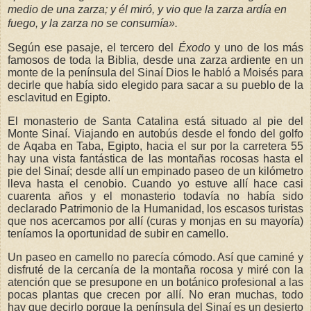
medio de una zarza; y él miró, y vio que la zarza ardía en
fuego, y la zarza no se consumía
»
.
Según ese pasaje, el tercero del
Éxodo
y uno de los más
famosos de toda la Biblia, desde una zarza ardiente en un
monte de la península del Sinaí Dios le habló a Moisés para
decirle que había sido elegido para sacar a su pueblo de la
esclavitud en Egipto.
El monasterio de Santa Catalina está situado al pie del
Monte Sinaí. Viajando en autobús desde el fondo del golfo
de Aqaba en Taba, Egipto, hacia el sur por la carretera 55
hay una vista fantástica de las montañas rocosas hasta el
pie del Sinaí; desde allí un empinado paseo de un kilómetro
lleva hasta el cenobio. Cuando yo estuve allí hace casi
cuarenta años y el monasterio todavía no había sido
declarado Patrimonio de la Humanidad, los escasos turistas
que nos acercamos por allí (curas y monjas en su mayoría)
teníamos la oportunidad de subir en camello.
Un paseo en camello no parecía cómodo. Así que caminé y
disfruté de la cercanía de la montaña rocosa y miré con la
atención que se presupone en un botánico profesional a las
pocas plantas que crecen por allí. No eran muchas, todo
hay que decirlo porque la península del Sinaí es un desierto