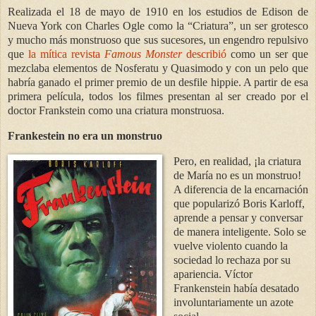
Realizada el 18 de mayo de 1910 en los estudios de Edison de
Nueva York con Charles Ogle como la “Criatura”, un ser grotesco
y mucho más monstruoso que sus sucesores, un engendro repulsivo
que
la mítica revista
Famous Monster
describió
como un ser que
mezclaba elementos de Nosferatu y Quasimodo y con un pelo que
habría ganado el primer premio de un desfile hippie. A partir de esa
primera película, todos los filmes presentan al ser creado por el
doctor Frankstein como una criatura monstruosa.
Frankestein no era un monstruo
Pero, en realidad, ¡la criatura
de María no es un monstruo!
A diferencia de la encarnación
que popularizó Boris Karloff,
aprende a pensar y conversar
de manera inteligente. Solo se
vuelve violento cuando la
sociedad lo rechaza por su
apariencia. Víctor
Frankenstein había desatado
involuntariamente un azote