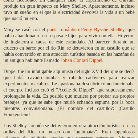
produjo un gran impacto en Mary Shelley. Aparentemente, incluso
tuvo un sueño en el que la electricidad devolvía la vida a un bebé
que nació muerto.
Mary se casó con el
poeta romántico Percy Bysshe Shelley
, que
había abandonado a su esposa e hijos para vivir con ella. Huyeron
de Inglaterra a causa de este escándalo. Al parecer, durante un
crucero en barco por el río Rin, se detuvieron en un castillo que se
había convertido en una atracción turística basada en las hazañas de
un antiguo habitante llamado
Johan Conrad Dippel
.
Dippel fue un infatigable alquimista del siglo XVII del que se decía
que había cavado tumbas y robado cadáveres para realizar
experimentos macabros. Le apasionaba descubrir cómo funcionaba
el cuerpo. Incluso creó el "Aceite de Dippel", que supuestamente
prolongaba la vida. Es posible que muriera por probar sus propios
brebajes, ya que se sabe que murió echando espuma por la boca
mientras convulsionaba. ¿El nombre del castillo?: ¡Castillo
Frankenstein!
Los Shelley también se detuvieron en otra atracción turística en las
orillas del Rin, un museo con "autómatas". Eran ingeniosas
criaturas de relojería creadas por maestros artesanos. Algunos