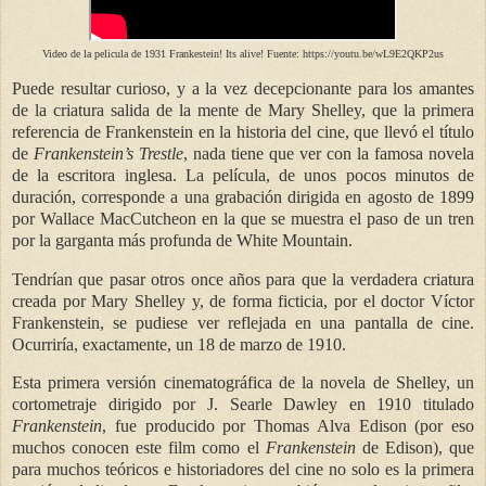
Video de la pelicula de 1931 Frankestein! Its alive! Fuente: https://youtu.be/wL9E2QKP2us
Puede resultar curioso, y a la vez decepcionante para los amantes
de la criatura salida de la mente de Mary Shelley, que la primera
referencia de Frankenstein en la historia del cine, que llevó el título
de
Frankenstein’s Trestle
, nada tiene que ver con la famosa novela
de la escritora inglesa. La película, de unos pocos minutos de
duración, corresponde a una grabación dirigida en agosto de 1899
por Wallace MacCutcheon en la que se muestra el paso de un tren
por la garganta más profunda de White Mountain.
Tendrían que pasar otros once años para que la verdadera criatura
creada por Mary Shelley y, de forma ficticia, por el doctor Víctor
Frankenstein, se pudiese ver reflejada en una pantalla de cine.
Ocurriría, exactamente, un 18 de marzo de 1910.
Esta primera versión cinematográfica de la novela de Shelley, un
cortometraje dirigido por J. Searle Dawley en 1910 titulado
Frankenstein
, fue producido por Thomas Alva Edison (por eso
muchos conocen este film como el
Frankenstein
de Edison), que
para muchos teóricos e historiadores del cine no solo es la primera