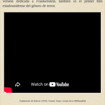
versión dedicada a Frankenstein, también es el primer film
estadounidense del género de terror.
Frankestein de Edison (1910). Fuente: https://youtu.be/w-fM9meqfQ4