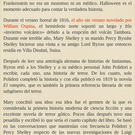
Frankenstein no era un monstruo ni un médico. Halloween es el
momento adecuado para contar la verdadera historia.
Durante el verano boreal de 1816,
el año sin verano novelado por
William Ospina
, el hemisferio norte soportó un largo y frío
«invierno volcánico» debido a la erupción del volcán Tambora.
Durante este terrible año, Mary Shelley y su marido Percy Bysshe
Shelley hicieron una visita a su amigo Lord Byron que entonces
residía en Villa Diodati, Suiza.
Después de leer una antología alemana de historias de fantasmas,
Byron retó a los Shelley y a su médico personal John Polidori a
escribir, cada uno, una historia de terror. De los cuatro, solo
Polidori completó la historia y con ella publicó en 1819 la novela
El vampiro
, que es también la primera referencia literaria de este
subgénero del terror.
Mary concibió una idea: esa idea fue el germen de la que es
considerada la primera historia moderna de ciencia ficción y una
excelente novela de terror gótico. Pocos días después tuvo una
pesadilla y escribió lo que sería el cuarto capítulo del libro. Se basó
en las conversaciones que mantenían con frecuencia Polidori y
Percy Shelley respecto de las nuevas investigaciones de Luigi