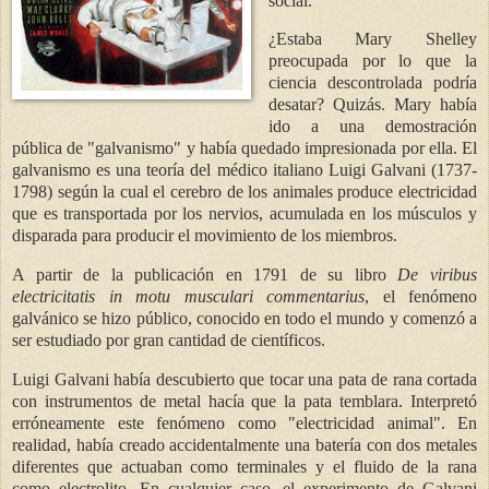
social.
¿Estaba Mary Shelley
preocupada por lo que la
ciencia descontrolada podría
desatar? Quizás. Mary había
ido a una demostración
pública de "galvanismo" y había quedado impresionada por ella. El
galvanismo es una teoría del médico italiano Luigi Galvani (1737-
1798) según la cual el cerebro de los animales produce electricidad
que es transportada por los nervios, acumulada en los músculos y
disparada para producir el movimiento de los miembros.
A partir de la publicación en 1791 de su libro
De viribus
electricitatis in motu musculari commentarius
, el fenómeno
galvánico se hizo público, conocido en todo el mundo y comenzó a
ser estudiado por gran cantidad de científicos.
Luigi Galvani había descubierto que tocar una pata de rana cortada
con instrumentos de metal hacía que la pata temblara. Interpretó
erróneamente este fenómeno como "electricidad animal". En
realidad, había creado accidentalmente una batería con dos metales
diferentes que actuaban como terminales y el fluido de la rana
como electrolito. En cualquier caso, el experimento de Galvani