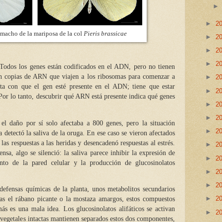
►
2
 macho de la mariposa de la col
Pieris brassicae
►
2
►
2
►
2
odos los genes están codificados en el ADN, pero no tienen
n copias de ARN que viajen a los ribosomas para comenzar a
►
2
asta con que el gen esté presente en el ADN; tiene que estar
►
2
Por lo tanto, descubrir qué ARN está presente indica qué genes
►
2
►
2
 el daño por sí solo afectaba a 800 genes, pero la situación
►
2
 detectó la saliva de la oruga. En ese caso se vieron afectados
as respuestas a las heridas y desencadenó respuestas al estrés.
►
2
nsa, algo se silenció: la saliva parece inhibir la expresión de
►
2
ento de la pared celular y la producción de glucosinolatos
►
2
►
2
 defensas químicas de la planta, unos metabolitos secundarios
►
2
as el rábano picante o la mostaza amargos, estos compuestos
s es una mala idea. Los glucosinolatos alifáticos se activan
►
2
 vegetales intactas mantienen separados estos dos componentes,