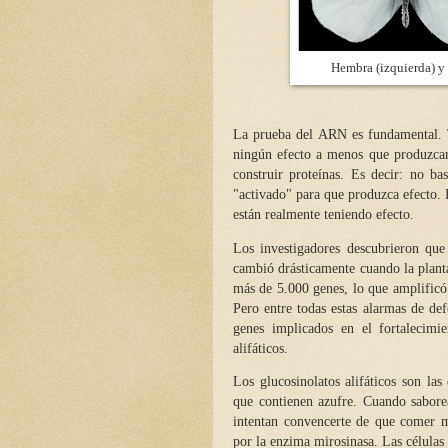
Hembra (izquierda) y
La prueba del ARN es fundamental. T
ningún efecto a menos que produzca
construir proteínas. Es decir: no b
"activado" para que produzca efecto. 
están realmente teniendo efecto.
Los investigadores descubrieron que
cambió drásticamente cuando la planta
más de 5.000 genes, lo que amplificó l
Pero entre todas estas alarmas de defe
genes implicados en el fortalecimi
alifáticos.
Los glucosinolatos alifáticos son las
que contienen azufre. Cuando sabore
intentan convencerte de que comer má
por la enzima mirosinasa. Las células