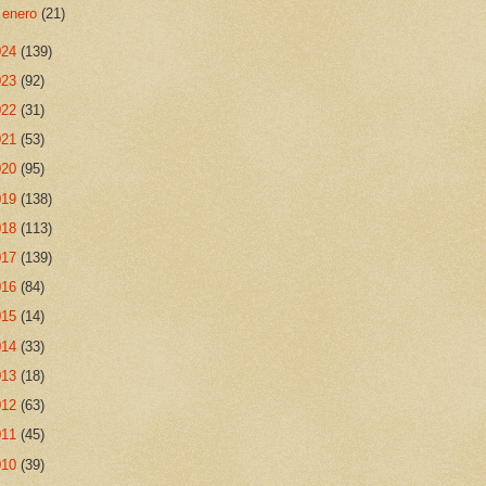
►
enero
(21)
024
(139)
023
(92)
022
(31)
021
(53)
020
(95)
019
(138)
018
(113)
017
(139)
016
(84)
015
(14)
014
(33)
013
(18)
012
(63)
011
(45)
010
(39)