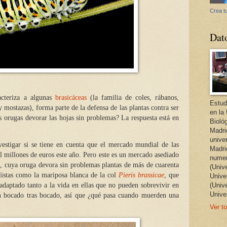
Crea tu
Dat
acteriza a algunas
brasicáceas
(la familia de coles, rábanos,
Estud
 y mostazas), forma parte de la defensa de las plantas contra ser
en la
s orugas devorar las hojas sin problemas? La respuesta está en
Bioló
Madri
unive
estigar si se tiene en cuenta que el mercado mundial de las
Madri
l millones de euros este año. Pero este es un mercado asediado
numer
, cuya oruga devora sin problemas plantas de más de cuarenta
(Univ
listas como la mariposa blanca de la col
Pieris brassicae
, que
Univer
adaptado tanto a la vida en ellas que no pueden sobrevivir en
(Univ
Unive
n bocado tras bocado, así que ¿qué pasa cuando muerden una
Ver to