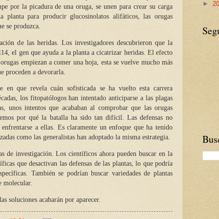
►
2
pe por la picadura de una oruga, se unen para crear su carga
a planta para producir glucosinolatos alifáticos, las orugas
ue se produzca.
Seg
zación de las heridas. Los investigadores descubrieron que la
4, el gen que ayuda a la planta a cicatrizar heridas. El efecto
 orugas empiezan a comer una hoja, esta se vuelve mucho más
ue proceden a devorarla.
de en que revela cuán sofisticada se ha vuelto esta carrera
adas, los fitopatólogos han intentado anticiparse a las plagas
tas, unos intentos que acababan al comprobar que las orugas
emos por qué la batalla ha sido tan difícil. Las defensas no
 enfrentarse a ellas. Es claramente un enfoque que ha tenido
Busc
lizadas como las generalistas han adoptado la misma estrategia.
s de investigación. Los científicos ahora pueden buscar en la
íficas que desactivan las defensas de las plantas, lo que podría
specíficas. También se podrían buscar variedades de plantas
e molecular.
las soluciones acabarán por aparecer.