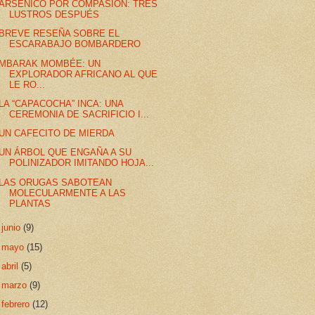
ARSÉNICO POR COMPASIÓN: TRES
LUSTROS DESPUÉS
BREVE RESEÑA SOBRE EL
ESCARABAJO BOMBARDERO
MBARAK MOMBÉE: UN
EXPLORADOR AFRICANO AL QUE
LE RO...
LA “CAPACOCHA” INCA: UNA
CEREMONIA DE SACRIFICIO I...
UN CAFECITO DE MIERDA
UN ÁRBOL QUE ENGAÑA A SU
POLINIZADOR IMITANDO HOJA...
LAS ORUGAS SABOTEAN
MOLECULARMENTE A LAS
PLANTAS
►
junio
(9)
►
mayo
(15)
►
abril
(5)
►
marzo
(9)
►
febrero
(12)