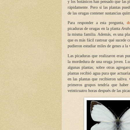
y los botánicos han pensado que las pl
rápidamente. Pero si las plantas pued
de las orugas contener sustancias quím
Para responder a esta pregunta,
d
picaduras de orugas en la planta
Arabi
la misma familia. Además, es una pla
que es más fácil rastrear qué sucede 
pudieron estudiar miles de genes a la 
Las picaduras que realizaron eran pu
la mordedura de una oruga joven. Lu
algunas plantas; sobre otras agrega
plantas recibió agua pura que actuaría
en las plantas que recibieron saliva.
primeros grupos tendría que haber 
veinticuatro horas después de las pic