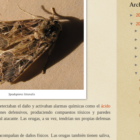
Arch
►
2
▼
2
Spodoptera littoralis
 detectaban el daño y activaban alarmas químicas como el
ácido
enes defensivos, produciendo compuestos tóxicos y paredes
 al atacante. Las orugas, a su vez, tendrían sus propias defensas
acompañan de daños físicos. Las orugas también tienen saliva,