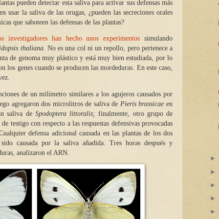
antas pueden detectar esta saliva para activar sus defensas más
en usar la saliva de las orugas, ¿pueden las secreciones orales
icas que saboteen las defensas de las plantas?
os investigadores han hecho unos experimentos
simulando
dopsis thaliana
. No es una col ni un repollo, pero pertenece a
nta de genoma muy plástico y está muy bien estudiada, por lo
con los genes cuando se producen las mordeduras. En este caso,
vez.
nciones de un milímetro similares a los agujeros causados por
ego agregaron dos microlitros de saliva de
Pieris brassicae
en
ron saliva de
Spodoptera littoralis;
finalmente, otro grupo de
 de testigo con respecto a las respuestas defensivas provocadas
 Cualquier defensa adicional causada en las plantas de los dos
sido causada por la saliva añadida. Tres horas después y
aduras, analizaron el ARN.