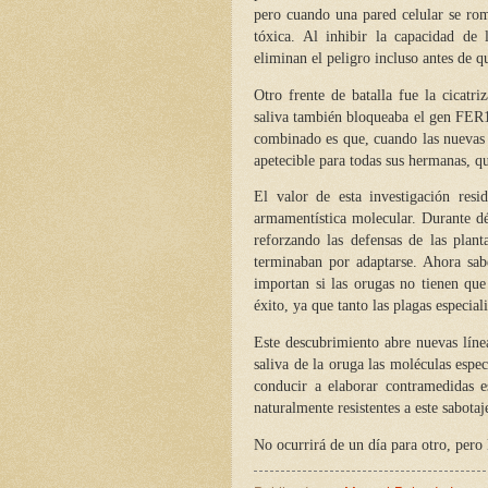
pero cuando una pared celular se rom
tóxica. Al inhibir la capacidad de l
eliminan el peligro incluso antes de q
Otro frente de batalla fue la cicatri
saliva también bloqueaba el gen FER11
combinado es que, cuando las nuevas
apetecible para todas sus hermanas, q
El valor de esta investigación resi
armamentística molecular. Durante déc
reforzando las defensas de las plan
terminaban por adaptarse. Ahora sab
importan si las orugas no tienen que
éxito, ya que tanto las plagas especia
Este descubrimiento abre nuevas línea
saliva de la oruga las moléculas espec
conducir a elaborar contramedidas e
naturalmente resistentes a este sabotaj
No ocurrirá de un día para otro, pero 