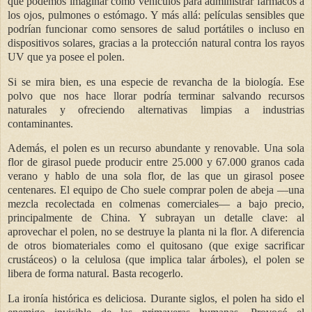
que podemos imaginar como vehículos para administrar fármacos a
los ojos, pulmones o estómago. Y más allá: películas sensibles que
podrían funcionar como sensores de salud portátiles o incluso en
dispositivos solares, gracias a la protección natural contra los rayos
UV que ya posee el polen.
Si se mira bien, es una especie de revancha de la biología. Ese
polvo que nos hace llorar podría terminar salvando recursos
naturales y ofreciendo alternativas limpias a industrias
contaminantes.
Además, el polen es un recurso abundante y renovable. Una sola
flor de girasol puede producir entre 25.000 y 67.000 granos cada
verano y hablo de una sola flor, de las que un girasol posee
centenares. El equipo de Cho suele comprar polen de abeja —una
mezcla recolectada en colmenas comerciales— a bajo precio,
principalmente de China. Y subrayan un detalle clave: al
aprovechar el polen, no se destruye la planta ni la flor. A diferencia
de otros biomateriales como el quitosano (que exige sacrificar
crustáceos) o la celulosa (que implica talar árboles), el polen se
libera de forma natural. Basta recogerlo.
La ironía histórica es deliciosa. Durante siglos, el polen ha sido el