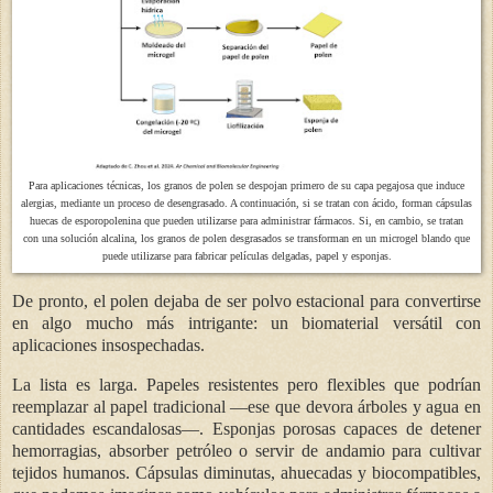
Para aplicaciones técnicas, los granos de polen se despojan primero de su capa pegajosa que induce
alergias, mediante un proceso de desengrasado. A continuación, si se tratan con ácido, forman cápsulas
huecas de esporopolenina que pueden utilizarse para administrar fármacos. Si, en cambio, se tratan
con una solución alcalina, los granos de polen desgrasados se transforman en un microgel blando que
puede utilizarse para fabricar películas delgadas, papel y esponjas.
De pronto, el polen dejaba de ser polvo estacional para convertirse
en algo mucho más intrigante: un biomaterial versátil con
aplicaciones insospechadas.
La lista es larga. Papeles resistentes pero flexibles que podrían
reemplazar al papel tradicional —ese que devora árboles y agua en
cantidades escandalosas—. Esponjas porosas capaces de detener
hemorragias, absorber petróleo o servir de andamio para cultivar
tejidos humanos. Cápsulas diminutas, ahuecadas y biocompatibles,