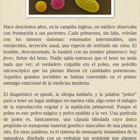
Hace doscientos años, en la campiña inglesa, un médico observaba
con frustración a sus pacientes. Cada primavera, sin falta, volvían
con los mismos síntomas: estornudos interminables, ojos
enrojecidos, secreción nasal, una especie de resfriado sin virus. El
hombre, desconcertado, lo bautizó con un nombre pintoresco:
hay
fever
, fiebre del heno. Nadie sabía entonces que el heno no tenía
nada que ver; el verdadero culpable era el polen, ese polvillo
microscópico que las plantas liberan en cantidades portentosas.
Aquellos granitos invisibles se habían convertido en el primer
enemigo estacional de la medicina moderna.
El diagnóstico se quedó, la alergia también, y la palabra “polen”
pasó a tener un lugar ambiguo en nuestra vida: algo entre el milagro
de la reproducción vegetal y la maldición primaveral. Porque el
polen es eso: polvo mágico y polvo maldito a la vez. Una partícula
de polen es, básicamente, una cápsula blindada cuyo único
propósito es transportar material genético masculino de una planta a
otra. En otras palabras, es el sistema de mensajería instantánea de la
naturaleza, diseñado con un embalaje tan resistente que algunos