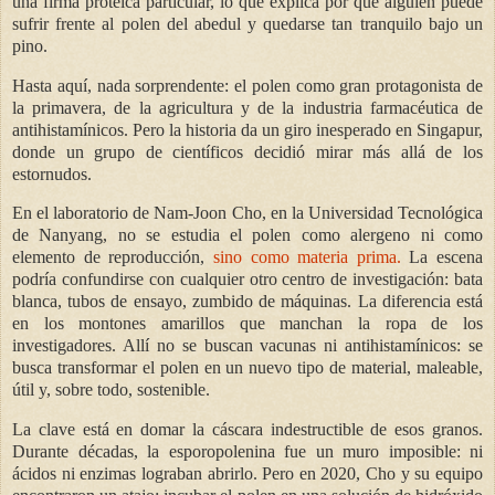
una firma proteica particular, lo que explica por qué alguien puede
sufrir frente al polen del abedul y quedarse tan tranquilo bajo un
pino.
Hasta aquí, nada sorprendente: el polen como gran protagonista de
la primavera, de la agricultura y de la industria farmacéutica de
antihistamínicos. Pero la historia da un giro inesperado en Singapur,
donde un grupo de científicos decidió mirar más allá de los
estornudos.
En el laboratorio de Nam-Joon Cho, en la Universidad Tecnológica
de Nanyang, no se estudia el polen como alergeno ni como
elemento de reproducción,
sino como materia prima.
La escena
podría confundirse con cualquier otro centro de investigación: bata
blanca, tubos de ensayo, zumbido de máquinas. La diferencia está
en los montones amarillos que manchan la ropa de los
investigadores. Allí no se buscan vacunas ni antihistamínicos: se
busca transformar el polen en un nuevo tipo de material, maleable,
útil y, sobre todo, sostenible.
La clave está en domar la cáscara indestructible de esos granos.
Durante décadas, la esporopolenina fue un muro imposible: ni
ácidos ni enzimas lograban abrirlo. Pero en 2020, Cho y su equipo