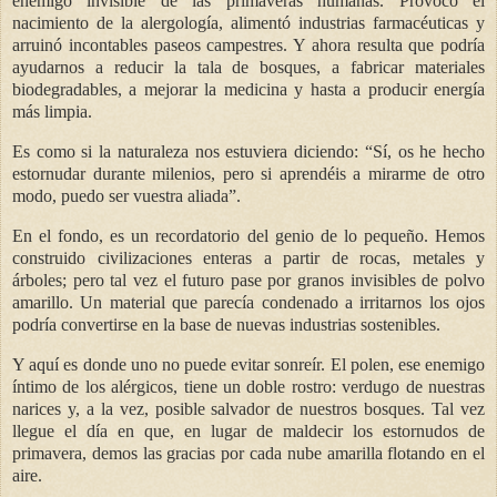
enemigo invisible de las primaveras humanas. Provocó el
nacimiento de la alergología, alimentó industrias farmacéuticas y
arruinó incontables paseos campestres. Y ahora resulta que podría
ayudarnos a reducir la tala de bosques, a fabricar materiales
biodegradables, a mejorar la medicina y hasta a producir energía
más limpia.
Es como si la naturaleza nos estuviera diciendo: “Sí, os he hecho
estornudar durante milenios, pero si aprendéis a mirarme de otro
modo, puedo ser vuestra aliada”.
En el fondo, es un recordatorio del genio de lo pequeño. Hemos
construido civilizaciones enteras a partir de rocas, metales y
árboles; pero tal vez el futuro pase por granos invisibles de polvo
amarillo. Un material que parecía condenado a irritarnos los ojos
podría convertirse en la base de nuevas industrias sostenibles.
Y aquí es donde uno no puede evitar sonreír. El polen, ese enemigo
íntimo de los alérgicos, tiene un doble rostro: verdugo de nuestras
narices y, a la vez, posible salvador de nuestros bosques. Tal vez
llegue el día en que, en lugar de maldecir los estornudos de
primavera, demos las gracias por cada nube amarilla flotando en el
aire.