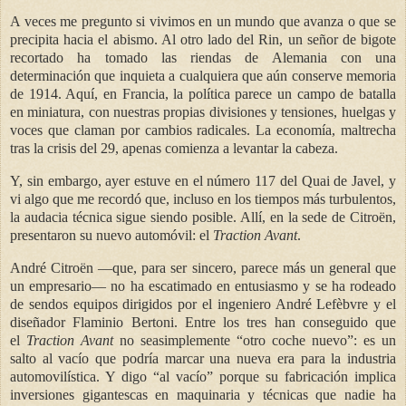
A veces me pregunto si vivimos en un mundo que avanza o que se
precipita hacia el abismo. Al otro lado del Rin, un señor de bigote
recortado ha tomado las riendas de Alemania con una
determinación que inquieta a cualquiera que aún conserve memoria
de 1914. Aquí, en Francia, la política parece un campo de batalla
en miniatura, con nuestras propias divisiones y tensiones, huelgas y
voces que claman por cambios radicales. La economía, maltrecha
tras la crisis del 29, apenas comienza a levantar la cabeza.
Y, sin embargo, ayer estuve en el número 117 del Quai de Javel, y
vi algo que me recordó que, incluso en los tiempos más turbulentos,
la audacia técnica sigue siendo posible. Allí, en la sede de Citroën,
presentaron su nuevo automóvil: el
Traction Avant
.
André Citroën —que, para ser sincero, parece más un general que
un empresario— no ha escatimado en entusiasmo y se ha rodeado
de sendos
equipos dirigidos por el ingeniero André Lefèbvre y el
diseñador Flaminio Bertoni. Entre los tres han conseguido que
el
Traction Avant
no seasimplemente “otro coche nuevo”: es un
salto al vacío que podría marcar una nueva era para la industria
automovilística. Y digo “al vacío” porque su fabricación implica
inversiones gigantescas en maquinaria y técnicas que nadie ha