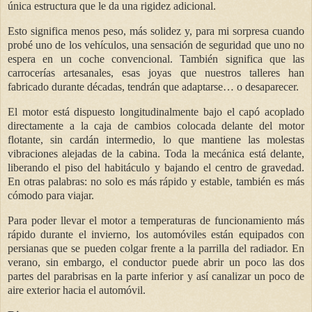
única estructura
que le da una rigidez adicional.
Esto significa menos peso, más solidez y, para mi sorpresa cuando
probé uno de los vehículos, una sensación de seguridad que uno no
espera en un coche convencional.
También significa que las
carrocerías artesanales, esas joyas que nuestros talleres han
fabricado durante décadas, tendrán que adaptarse… o desaparecer.
El motor está dispuesto longitudinalmente
bajo el capó
acoplado
directamente a la caja de cambios
colocada
delante del motor
flotante,
sin cardán intermedio,
lo que mantiene las molestas
vibraciones alejadas de la cabina
. Toda la mecánica está delante,
liberando el piso del habitáculo y bajando el centro de gravedad.
En otras palabras: no solo es más rápido y estable, también es más
cómodo para viajar.
Para poder llevar el motor a temperaturas de funcionamiento más
rápido durante el invierno, los automóviles están equipados con
persianas que se pueden colgar frente a la parrilla del radiador. En
verano, sin embargo, el conductor puede abrir un poco las dos
partes del parabrisas en la parte inferior y así canalizar un poco de
aire exterior hacia el automóvil.