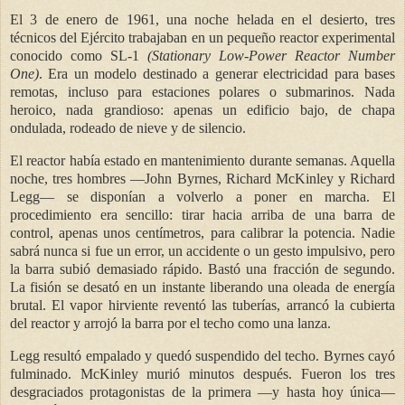
El 3 de enero de 1961, una noche helada en el desierto, tres
técnicos del Ejército trabajaban en un pequeño reactor experimental
conocido como SL-1
(Stationary Low-Power Reactor Number
One)
. Era un modelo destinado a generar electricidad para bases
remotas, incluso para estaciones polares o submarinos. Nada
heroico, nada grandioso: apenas un edificio bajo, de chapa
ondulada, rodeado de nieve y de silencio.
El reactor había estado en mantenimiento durante semanas. Aquella
noche, tres hombres —John Byrnes, Richard McKinley y Richard
Legg— se disponían a volverlo a poner en marcha. El
procedimiento era sencillo: tirar hacia arriba de una barra de
control, apenas unos centímetros, para calibrar la potencia. Nadie
sabrá nunca si fue un error, un accidente o un gesto impulsivo, pero
la barra subió demasiado rápido. Bastó una fracción de segundo.
La fisión se desató en un instante liberando una oleada de energía
brutal. El vapor hirviente reventó las tuberías, arrancó la cubierta
del reactor y arrojó la barra por el techo como una lanza.
Legg resultó empalado y quedó suspendido del techo. Byrnes cayó
fulminado. McKinley murió minutos después. Fueron los tres
desgraciados protagonistas de la primera —y hasta hoy única—