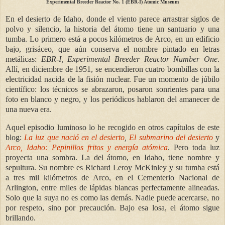
Experimental Breeder Reactor No. 1 (EBR-I) Atomic Museum
En el desierto de Idaho, donde el viento parece arrastrar siglos de
polvo y silencio, la historia del átomo tiene un santuario y una
tumba. Lo primero está a pocos kilómetros de Arco, en un edificio
bajo, grisáceo, que aún conserva el nombre pintado en letras
metálicas:
EBR-I, Experimental Breeder Reactor Number One
.
Allí, en diciembre de 1951, se encendieron cuatro bombillas con la
electricidad nacida de la fisión nuclear. Fue un momento de júbilo
científico: los técnicos se abrazaron, posaron sonrientes para una
foto en blanco y negro, y los periódicos hablaron del amanecer de
una nueva era.
Aquel episodio luminoso lo he recogido en otros capítulos de este
blog:
La luz que nació en el desierto
,
El submarino del desierto
y
Arco, Idaho: Pepinillos fritos y energía atómica
. Pero toda luz
proyecta una sombra. La del átomo, en Idaho, tiene nombre y
sepultura. Su nombre es Richard Leroy McKinley y su tumba está
a tres mil kilómetros de Arco, en el Cementerio Nacional de
Arlington, entre miles de lápidas blancas perfectamente alineadas.
Solo que la suya no es como las demás. Nadie puede acercarse, no
por respeto, sino por precaución. Bajo esa losa, el átomo sigue
brillando.