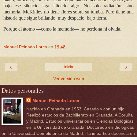
bajo ese silencio siga latiendo algo. No solo radiación, sino
memoria. McKinley no tiene flores sobre su tumba. Pero tiene una
historia que sigue brillando, muy despacio, bajo tierra.
Porque el átomo —como la memoria— no perdona ni olvida.
Manuel Peinado Lorca
en
19:48
‹
›
Inicio
Ver versión web
Datos personales
Manuel Peinado Lorca
Nacido en Granada en 1953. Casado y con un hijo.
Realizó estudios de Bachillerato en Granada, A Coruña
y Madrid. Estudios universitarios en Ciencias Biológicas
en la Universidad de Granada. Doctorado en Biológicas
en la Universidad Complutense de Madrid. Ha impartido docencia en