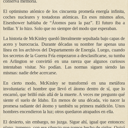
conserva memoria.
El optimismo atómico de los cincuenta prometía energía infinita,
coches nucleares y tostadoras atómicas. En esos mismos años,
Eisenhower hablaba de “Átomos para la paz”. El futuro iba a
brillar. Y lo hizo. Solo que no siempre del modo que esperaban.
La historia de McKinley quedó literalmente sepultada bajo capas de
acero y burocracia. Durante décadas su nombre fue apenas una
línea en los archivos del Departamento de Energía. Luego, cuando
los secretos de la Guerra Fría empezaron a desclasificarse, su tumba
en Arlington se convirtió en una rareza que algunos curiosos
intentaban visitar. No podían. Las normas siguen siendo las
mismas: nadie debe acercarse.
En cierto modo, McKinley se transformó en una metáfora
involuntaria: el hombre que llevó el átomo dentro de sí, que lo
encarnó, que brilló más allá de la muerte. A veces me pregunto qué
siente el suelo de Idaho. En menos de una década, vio nacer la
promesa radiante del átomo y también su primera maldición. Unos
hombres encendieron la luz; otros quedaron atrapados en ella.
El desierto, sin embargo, no juzga. Sigue ahí, igual que entonces:
plano, inmenso, con ese silencio que parece hecho de siglos. Quizá