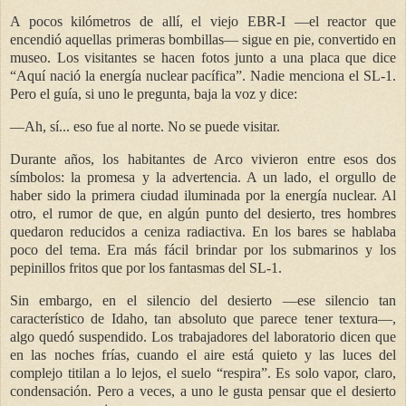
A pocos kilómetros de allí, el viejo EBR-I —el reactor que
encendió aquellas primeras bombillas— sigue en pie, convertido en
museo. Los visitantes se hacen fotos junto a una placa que dice
“Aquí nació la energía nuclear pacífica”. Nadie menciona el SL-1.
Pero el guía, si uno le pregunta, baja la voz y dice:
—Ah, sí... eso fue al norte. No se puede visitar.
Durante años, los habitantes de Arco vivieron entre esos dos
símbolos: la promesa y la advertencia. A un lado, el orgullo de
haber sido la primera ciudad iluminada por la energía nuclear. Al
otro, el rumor de que, en algún punto del desierto, tres hombres
quedaron reducidos a ceniza radiactiva. En los bares se hablaba
poco del tema. Era más fácil brindar por los submarinos y los
pepinillos fritos que por los fantasmas del SL-1.
Sin embargo, en el silencio del desierto —ese silencio tan
característico de Idaho, tan absoluto que parece tener textura—,
algo quedó suspendido. Los trabajadores del laboratorio dicen que
en las noches frías, cuando el aire está quieto y las luces del
complejo titilan a lo lejos, el suelo “respira”. Es solo vapor, claro,
condensación. Pero a veces, a uno le gusta pensar que el desierto