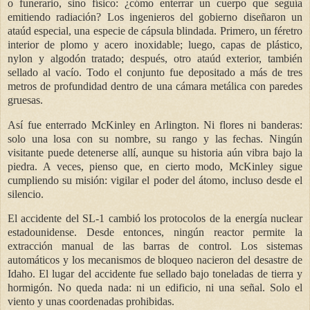
o funerario, sino físico: ¿cómo enterrar un cuerpo que seguía
emitiendo radiación? Los ingenieros del gobierno diseñaron un
ataúd especial, una especie de cápsula blindada. Primero, un féretro
interior de plomo y acero inoxidable; luego, capas de plástico,
nylon y algodón tratado; después, otro ataúd exterior, también
sellado al vacío. Todo el conjunto fue depositado a más de tres
metros de profundidad dentro de una cámara metálica con paredes
gruesas.
Así fue enterrado McKinley en Arlington. Ni flores ni banderas:
solo una losa con su nombre, su rango y las fechas. Ningún
visitante puede detenerse allí, aunque su historia aún vibra bajo la
piedra. A veces, pienso que, en cierto modo, McKinley sigue
cumpliendo su misión: vigilar el poder del átomo, incluso desde el
silencio.
El accidente del SL-1 cambió los protocolos de la energía nuclear
estadounidense. Desde entonces, ningún reactor permite la
extracción manual de las barras de control. Los sistemas
automáticos y los mecanismos de bloqueo nacieron del desastre de
Idaho. El lugar del accidente fue sellado bajo toneladas de tierra y
hormigón. No queda nada: ni un edificio, ni una señal. Solo el
viento y unas coordenadas prohibidas.