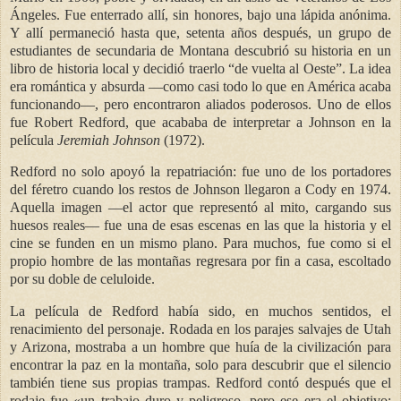
Ángeles. Fue enterrado allí, sin honores, bajo una lápida anónima.
Y allí permaneció hasta que, setenta años después, un grupo de
estudiantes de secundaria de Montana descubrió su historia en un
libro de historia local y decidió traerlo “de vuelta al Oeste”. La idea
era romántica y absurda —como casi todo lo que en América acaba
funcionando—, pero encontraron aliados poderosos. Uno de ellos
fue Robert Redford, que acababa de interpretar a Johnson en la
película
Jeremiah Johnson
(1972).
Redford no solo apoyó la repatriación: fue uno de los portadores
del féretro cuando los restos de Johnson llegaron a Cody en 1974.
Aquella imagen —el actor que representó al mito, cargando sus
huesos reales— fue una de esas escenas en las que la historia y el
cine se funden en un mismo plano. Para muchos, fue como si el
propio hombre de las montañas regresara por fin a casa, escoltado
por su doble de celuloide.
La película de Redford había sido, en muchos sentidos, el
renacimiento del personaje. Rodada en los parajes salvajes de Utah
y Arizona, mostraba a un hombre que huía de la civilización para
encontrar la paz en la montaña, solo para descubrir que el silencio
también tiene sus propias trampas. Redford contó después que el
rodaje fue «un trabajo duro y peligroso, pero ese era el objetivo: