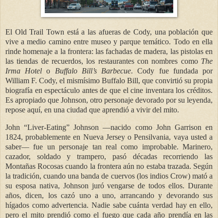
El Old Trail Town está a las afueras de Cody, una población que
vive a medio camino entre museo y parque temático. Todo en ella
rinde homenaje a la frontera: las fachadas de madera, las pistolas en
las tiendas de recuerdos, los restaurantes con nombres como
The
Irma Hotel
o
Buffalo Bill’s Barbecue
. Cody fue fundada por
William F. Cody, el mismísimo Buffalo Bill, que convirtió su propia
biografía en espectáculo antes de que el cine inventara los créditos.
Es apropiado que Johnson, otro personaje devorado por su leyenda,
repose aquí, en una ciudad que aprendió a vivir del mito.
John “Liver-Eating” Johnson —nacido como John Garrison en
1824, probablemente en Nueva Jersey o Pensilvania, vaya usted a
saber— fue un personaje tan real como improbable. Marinero,
cazador, soldado y trampero, pasó décadas recorriendo las
Montañas Rocosas cuando la frontera aún no estaba trazada. Según
la tradición, cuando una banda de cuervos (los indios Crow) mató a
su esposa nativa, Johnson juró vengarse de todos ellos. Durante
años, dicen, los cazó uno a uno, arrancando y devorando sus
hígados como advertencia. Nadie sabe cuánta verdad hay en ello,
pero el mito prendió como el fuego que cada año prendía en las