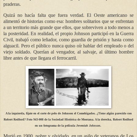
praderas.
Quizá no hacía falta que fuera verdad. El Oeste americano se
alimentó de historias como esa: hombres solitarios que se enfrentan
a un territorio más grande que ellos, que sobreviven a todo menos a
la posteridad. En realidad, el propio Johnson participó en la Guerra
Civil, trabajó como leñador, como guardia de prisión y hasta como
alguacil. Pero el público nunca quiso oír hablar del empleado o del
viejo soldado. Querían al vengador, al salvaje, al último hombre
libre antes de que llegara el ferrocarril.
A la izquierda, fíjate en el corte de pelo de Johnson el Comehígados. ¿Tiene algún parecido con
Robert Redford? Foto 943-008 de la Sociedad Histórica de Montana. A la derecha, Robert Redford
en un fotograma de la película
Jeremiah Johnson
.
Murió en 1900, pobre y olvidado, en un asilo de veteranos de Los