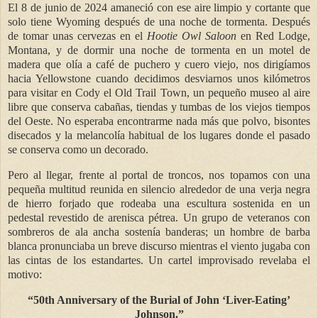
El 8 de junio de 2024 amaneció con ese aire limpio y cortante que
solo tiene Wyoming después de una noche de tormenta. Después
de tomar unas cervezas en el
Hootie Owl Saloon
en Red Lodge,
Montana, y de dormir una noche de tormenta en un motel de
madera que olía a café de puchero y cuero viejo, nos dirigíamos
hacia Yellowstone cuando decidimos desviarnos unos kilómetros
para visitar en Cody el Old Trail Town, un pequeño museo al aire
libre que conserva cabañas, tiendas y tumbas de los viejos tiempos
del Oeste. No esperaba encontrarme nada más que polvo, bisontes
disecados y la melancolía habitual de los lugares donde el pasado
se conserva como un decorado.
Pero al llegar, frente al portal de troncos, nos topamos con una
pequeña multitud reunida en silencio alrededor de una verja negra
de hierro forjado que rodeaba una escultura sostenida en un
pedestal revestido de arenisca pétrea. Un grupo de veteranos con
sombreros de ala ancha sostenía banderas; un hombre de barba
blanca pronunciaba un breve discurso mientras el viento jugaba con
las cintas de los estandartes.
Un cartel improvisado revelaba el
motivo:
“50th Anniversary of the Burial of John ‘Liver-Eating’
Johnson.”