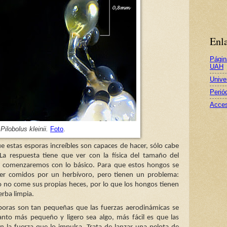
Enla
Págin
UAH
Unive
Perió
Acces
Pilobolus kleinii.
Foto
.
e estas esporas increíbles son capaces de hacer, sólo cabe
La respuesta tiene que ver con la física del tamaño del
ro comenzaremos con lo básico. Para que estos hongos se
er comidos por un herbívoro, pero tienen un problema:
 no come sus propias heces, por lo que los hongos tienen
erba limpia.
poras son tan pequeñas que las fuerzas aerodinámicas se
anto más pequeño y ligero sea algo, más fácil es que las