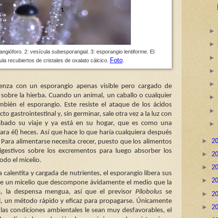
ngióforo. 2: vesícula subesporangial. 3: esporangio lentiforme. El
Foto
.
ula recubiertos de cristales de oxalato cálcico.
nza con un esporangio apenas visible pero cargado de
 sobre la hierba. Cuando un animal, un caballo o cualquier
bién el esporangio. Este resiste el ataque de los ácidos
cto gastrointestinal y, sin germinar, sale otra vez a la luz con
bado su viaje y ya está en su hogar, que es como una
ra él) heces. Así que hace lo que haría cualquiera después
►
2
 Para alimentarse necesita crecer, puesto que los alimentos
igestivos sobre los excrementos para luego absorber los
►
2
odo el micelio.
►
2
calentita y cargada de nutrientes, el esporangio libera sus
►
2
rge un micelio que descompone ávidamente el medio que la
, la despensa mengua, así que el previsor
Pilobolus
se
►
2
l, un método rápido y eficaz para propagarse. Únicamente
►
2
as condiciones ambientales le sean muy desfavorables, el