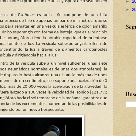
l mediante la producción de una zigóspora de resistencia en
►
2
►
2
pecies de
Pilobolus
es única. Se compone de una hifa
na especie de hilo de apenas un par de milímetros, que se
Seg
s para rematar en una vesícula esférica de color amarillo
n único esporangio con forma de lenteja, que es al principio
l esporangióforo tiene la notable capacidad de orientarse
na fuente de luz. La vesícula subesporangial, rellena de
oncentrando la luz a través de pigmentos carotenoides
ícula y dirigiéndola hacia la luz.
tro de la vesícula sube a un nivel suficiente, unas siete
unos neumáticos normales es de unas dos atmósferas), la
ale disparado hasta alcanzar una distancia máxima de unos
 menos de un centímetro, eso supone una aceleración de 0
s, más de 20.000 veces la aceleración de la gravedad, lo
Busc
uera lanzado a 100 veces la velocidad del sonido (121.792
angióforo hacia el sol temprano de la mañana, garantiza que
istancia de los excrementos, aumentando las posibilidades de
a ingerido por un nuevo hospedante.