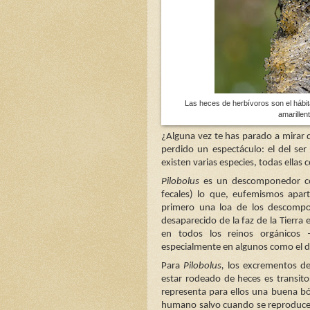
Las heces de herbívoros son el hábit
amarillen
¿Alguna vez te has parado a mirar 
perdido un espectáculo: el del se
existen varias especies, todas ella
Pilobolus
es un descomponedor cop
fecales) lo que, eufemismos apar
primero una loa de los descompon
desaparecido de la faz de la Tierr
en todos los reinos orgánicos 
especialmente en algunos como el d
Para
Pilobolus,
los excrementos de
estar rodeado de heces es transito
representa para ellos una buena bóñ
humano salvo cuando se reproduce, 