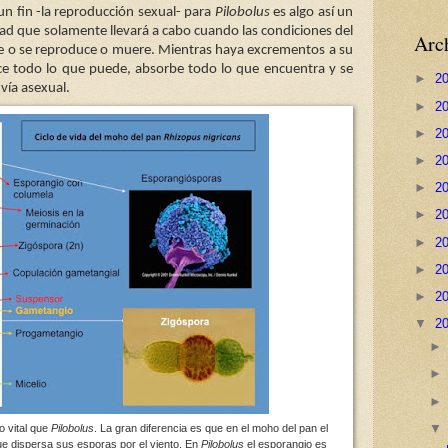
n fin -la reproducción sexual- para
Pilobolus
es algo así un
dad que solamente llevará a cabo cuando las condiciones del
Arch
e o se reproduce o muere. Mientras haya excrementos a su
ece todo lo que puede, absorbe todo lo que encuentra y se
►
2
vía asexual.
►
2
►
2
►
2
►
2
►
2
►
2
►
2
►
2
▼
2
o vital que
Pilobolus
. La gran diferencia es que en el moho del pan el
ue dispersa sus esporas por el viento. En
Pilobolus
el esporangio es