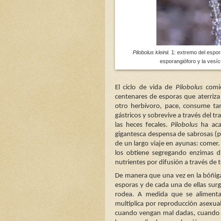
Pilobolus kleinii.
1: extremo del espora
esporangióforo y la vesíc
El ciclo de vida de
Pilobolus
comie
centenares de esporas que aterriza
otro herbívoro, pace, consume tam
gástricos y sobrevive a través del tra
las heces fecales.
Pilobolus
ha aca
gigantesca despensa de sabrosas (pa
de un largo viaje en ayunas: comer.
los obtiene segregando enzimas d
nutrientes por difusión a través de t
De manera que una vez en la bóñiga 
esporas y de cada una de ellas su
rodea. A medida que se alimenta
multiplica por reproducción asexua
cuando vengan mal dadas, cuando l