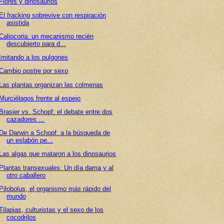
Flores y dinosaurios
El fracking sobrevive con respiración
asistida
Caliocoria: un mecanismo recién
descubierto para d...
Imitando a los pulgones
Cambio postre por sexo
Las plantas organizan las colmenas
Murciélagos frente al espejo
Brasier vs. Schopf: el debate entre dos
cazadores ...
De Darwin a Schopf: a la búsqueda de
un eslabón pe...
Las algas que mataron a los dinosaurios
Plantas transexuales: Un día dama y al
otro caballero
Pilobolus, el organismo más rápido del
mundo
Tilapias, culturistas y el sexo de los
cocodrilos