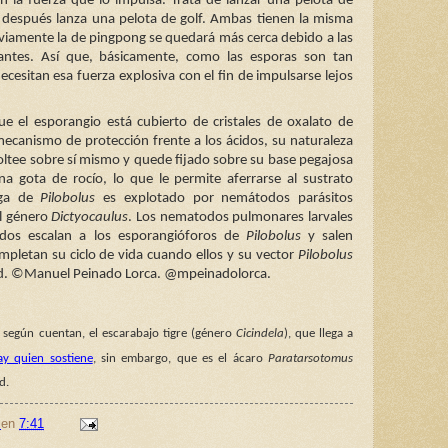
n la fuerza que lo impulsa. Trata de lanzar una pelota de
después lanza una pelota de golf. Ambas tienen la misma
viamente la de pingpong se quedará más cerca debido a las
tantes. Así que, básicamente, como las esporas son tan
ecesitan esa fuerza explosiva con el fin de impulsarse lejos
e el esporangio está cubierto de cristales de oxalato de
ecanismo de protección frente a los ácidos, su naturaleza
oltee sobre sí mismo y quede fijado sobre su base pegajosa
a gota de rocío, lo que le permite aferrarse al sustrato
rga de
Pilobolus
es explotado por nemátodos parásitos
l género
Dictyocaulus
. Los nematodos pulmonares larvales
ados escalan a los esporangióforos de
Pilobolus
y salen
mpletan su ciclo de vida cuando ellos y su vector
Pilobolus
ed. ©Manuel Peinado Lorca. @mpeinadolorca.
según cuentan, el escarabajo tigre (género
Cicindela
), que llega a
ay quien sostiene
, sin embargo, que es el ácaro
Paratarsotomus
d.
en
7:41