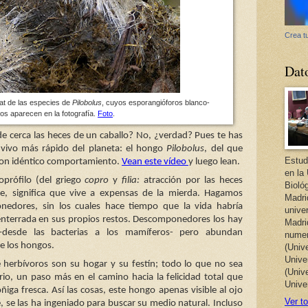
Crea tu
Dat
at de las especies de
Pilobolus
, cuyos esporangióforos blanco-
tos aparecen en la fotografía.
Foto
.
de cerca las heces de un caballo? No, ¿verdad? Pues te has
r vivo más rápido del planeta: el hongo
Pilobolus
, del que
Estud
s con idéntico comportamiento.
Vean este vídeo
y luego lean.
en la
rófilo (del griego
copro
y
filia:
atracción por las heces
Bioló
te, significa que vive a expensas de la mierda. Hagamos
Madri
edores, sin los cuales hace tiempo que la vida habría
unive
a enterrada en sus propios restos. Descomponedores los hay
Madri
–desde las bacterias a los mamíferos- pero abundan
numer
e los hongos.
(Univ
Univer
 herbívoros son su hogar y su festín; todo lo que no sea
(Univ
rio, un paso más en el camino hacia la felicidad total que
Unive
iga fresca. Así las cosas, este hongo apenas visible al ojo
Ver to
se las ha ingeniado para buscar su medio natural. Incluso