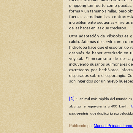
fuerzas aerodinámicas contrarreste
pingpong tan fuerte como puedas; 
forma y un tamaño similar, pero ob
fuerzas aerodinámicas contrarres
increíblemente pequeñas y ligeras n
de las heces en las que crecieron.
Otra adaptación de
Pilobolus
es qu
calcio. Además de servir como un m
hidrófoba hace que el esporangio v
después de haber aterrizado en un
vegetal. El mecanismo de desca
incluyendo gusanos pulmonares de
excretados por herbívoros infect
disparados sobre el esporangio. Co
son ingeridos por un nuevo huésp
[1]
El animal más rápido del mundo es, 
alcanzar el equivalente a 400 km/h.
H
macropalpis,
que duplicaría esa velocida
Publicado por
Manuel Peinado Lorca