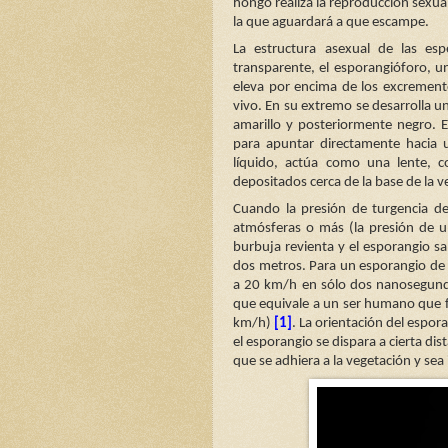
hongo realiza la reproducción sexua
la que aguardará a que escampe.
La estructura asexual de las es
transparente, el esporangióforo, u
eleva por encima de los excremento
vivo. En su extremo se desarrolla u
amarillo y posteriormente negro. E
para apuntar directamente hacia u
líquido, actúa como una lente, c
depositados cerca de la base de la ves
Cuando la presión de turgencia den
atmósferas o más (la presión de 
burbuja revienta y el esporangio s
dos metros. Para un esporangio de
a 20 km/h en sólo dos nanosegundo
que equivale a un ser humano que f
km/h)
[1]
. La orientación del espor
el esporangio se dispara a cierta d
que se adhiera a la vegetación y se