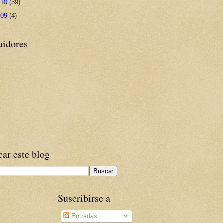
010
(39)
009
(4)
uidores
ar este blog
Suscribirse a
Entradas