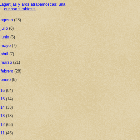
Lagartijas y aros atrapamoscas: una
curiosa simbiosis
►
agosto
(23)
►
julio
(8)
►
junio
(6)
►
mayo
(7)
►
abril
(7)
►
marzo
(21)
►
febrero
(28)
►
enero
(9)
016
(84)
015
(14)
014
(33)
013
(18)
012
(63)
011
(45)