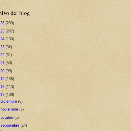
ivo del blog
026
(239)
025
(247)
024
(139)
023
(92)
022
(31)
021
(53)
020
(95)
019
(138)
018
(113)
017
(139)
►
diciembre
(6)
►
noviembre
(5)
►
octubre
(5)
▼
septiembre
(14)