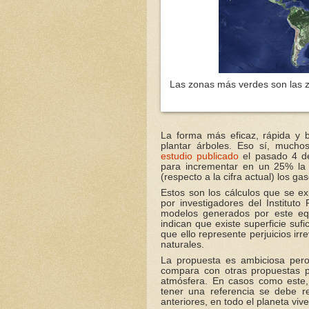
Las zonas más verdes son las z
La forma más eficaz, rápida y ba
plantar árboles. Eso sí, mucho
estudio publicado
el pasado 4 de
para incrementar en un 25% la s
(respecto a la cifra actual) los g
Estos son los cálculos que se e
por investigadores del Institut
modelos generados por este equ
indican que existe superficie suf
que ello represente perjuicios irr
naturales.
La propuesta es ambiciosa pero
compara con otras propuestas p
atmósfera. En casos como este, 
tener una referencia se debe re
anteriores, en todo el planeta viv