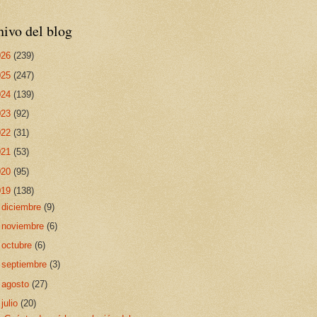
ivo del blog
026
(239)
025
(247)
024
(139)
023
(92)
022
(31)
021
(53)
020
(95)
019
(138)
►
diciembre
(9)
►
noviembre
(6)
►
octubre
(6)
►
septiembre
(3)
►
agosto
(27)
▼
julio
(20)