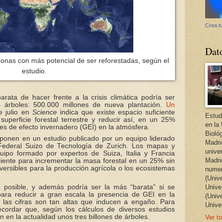
Crea tu
Dat
onas con más potencial de ser reforestadas, según el
estudio.
rata de hacer frente a la crisis climática podría ser
s árboles: 500.000 millones de nueva plantación.
Un
 julio en
Science
indica que existe espacio suficiente
Estud
uperficie forestal terrestre y reducir así, en un 25%
en la
ases de efecto invernadero (GEI) en la atmósfera.
Bioló
xponen en un estudio publicado por un equipo liderado
Madri
o Federal Suizo de Tecnología de Zurich. Los mapas y
unive
ipo formado por expertos de Suiza, Italia y Francia
Madri
iciente para incrementar la masa forestal en un 25% sin
eversibles para la producción agrícola o los ecosistemas
numer
(Univ
 posible, y además podría ser la más “barata” si se
Univer
ara reducir a gran escala la presencia de GEI en la
(Univ
las cifras son tan altas que inducen a engaño. Para
Unive
cordar que, según los cálculos de diversos estudios
en en la actualidad unos tres billones de árboles.
Ver to