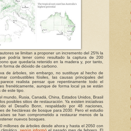
 autores se limitan a proponer un incremento del 25% la
n que podría tener como resultado la captura de 200
bono que quedaría retenido en la madera y, por tanto,
en forma de dióxido de carbono.
va de árboles, sin embargo, no sustituye al hecho de
ar combustibles fósiles, las causas principales del
 parece realista pensar que repentinamente todo el
s frenéticamente, aunque de forma local ya se están
 de este tipo.
l mundo, Rusia, Canadá, China, Estados Unidos, Brasil
los posibles sitios de restauración. Ya existen iniciativas
luido el Desafío Bonn, respaldado por 48 naciones,
nes de hectáreas de bosque para 2030. Pero el estudio
aíses se han comprometido a restaurar menos de la
sostener nuevos bosques.
000 millones de árboles desde ahora y hasta el 2050 con
 climático,
según informó
el pasado mes de febrero. El