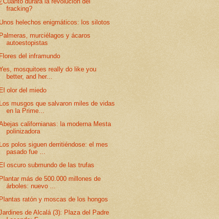
¿Cuánto durará la revolución del
fracking?
Unos helechos enigmáticos: los silotos
Palmeras, murciélagos y ácaros
autoestopistas
Flores del inframundo
Yes, mosquitoes really do like you
better, and her...
El olor del miedo
Los musgos que salvaron miles de vidas
en la Prime...
Abejas californianas: la moderna Mesta
polinizadora
Los polos siguen derritiéndose: el mes
pasado fue ...
El oscuro submundo de las trufas
Plantar más de 500.000 millones de
árboles: nuevo ...
Plantas ratón y moscas de los hongos
Jardines de Alcalá (3): Plaza del Padre