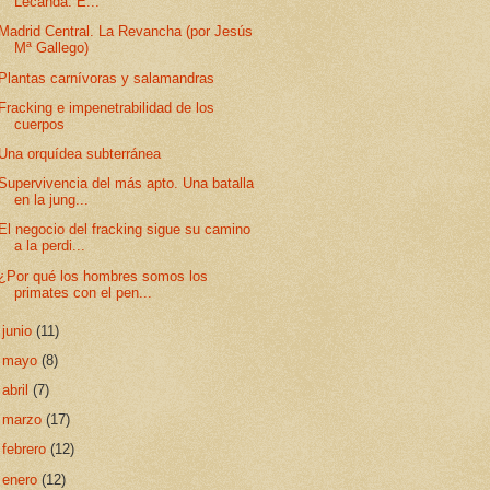
Lecanda: E...
Madrid Central. La Revancha (por Jesús
Mª Gallego)
Plantas carnívoras y salamandras
Fracking e impenetrabilidad de los
cuerpos
Una orquídea subterránea
Supervivencia del más apto. Una batalla
en la jung...
El negocio del fracking sigue su camino
a la perdi...
¿Por qué los hombres somos los
primates con el pen...
►
junio
(11)
►
mayo
(8)
►
abril
(7)
►
marzo
(17)
►
febrero
(12)
►
enero
(12)