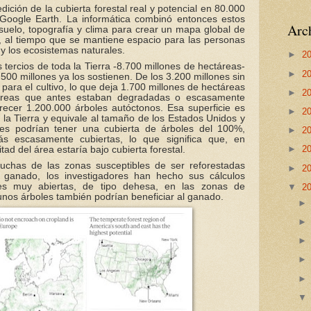
ición de la cubierta forestal real y potencial en 80.000
Google Earth. La informática combinó entonces estos
Arch
 suelo, topografía y clima para crear un mapa global de
, al tiempo que se mantiene espacio para las personas
 y los ecosistemas naturales.
►
2
tercios de toda la Tierra -8.700 millones de hectáreas-
►
2
00 millones ya los sostienen. De los 3.200 millones sin
n para el cultivo, lo que deja 1.700 millones de hectáreas
►
2
n áreas que antes estaban degradadas o escasamente
recer 1.200.000 árboles autóctonos. Esa superficie es
►
2
a Tierra y equivale al tamaño de los Estados Unidos y
les podrían tener una cubierta de árboles del 100%,
►
2
ás escasamente cubiertas, lo que significa que, en
►
2
d del área estaría bajo cubierta forestal.
chas de las zonas susceptibles de ser reforestadas
►
2
 ganado, los investigadores han hecho sus cálculos
ales muy abiertas, de tipo dehesa, en las zonas de
▼
2
unos árboles también podrían beneficiar al ganado.