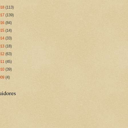
018
(113)
017
(139)
016
(84)
015
(14)
014
(33)
013
(18)
012
(63)
011
(45)
010
(39)
009
(4)
uidores