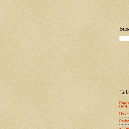
Busc
Enla
Págin
UAH
Unive
Perió
Acces