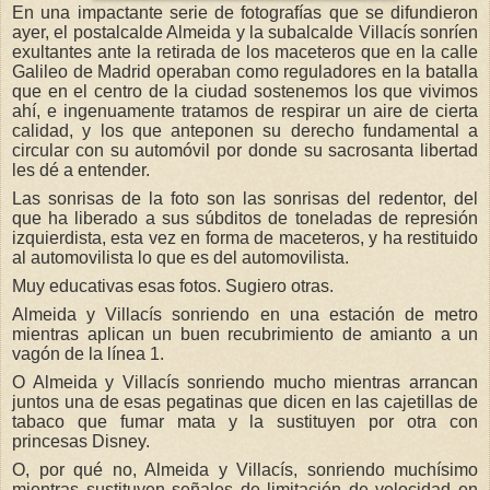
En una impactante serie de fotografías que se difundieron
ayer, el postalcalde Almeida y la subalcalde Villacís sonríen
exultantes ante la retirada de los maceteros que en la calle
Galileo de Madrid operaban como reguladores en la batalla
que en el centro de la ciudad sostenemos los que vivimos
ahí, e ingenuamente tratamos de respirar un aire de cierta
calidad, y los que anteponen su derecho fundamental a
circular con su automóvil por donde su sacrosanta libertad
les dé a entender.
Las sonrisas de la foto son las sonrisas del redentor, del
que ha liberado a sus súbditos de toneladas de represión
izquierdista, esta vez en forma de maceteros, y ha restituido
al automovilista lo que es del automovilista.
Muy educativas esas fotos. Sugiero otras.
Almeida y Villacís sonriendo en una estación de metro
mientras aplican un buen recubrimiento de amianto a un
vagón de la línea 1.
O Almeida y Villacís sonriendo mucho mientras arrancan
juntos una de esas pegatinas que dicen en las cajetillas de
tabaco que fumar mata y la sustituyen por otra con
princesas Disney.
O, por qué no, Almeida y Villacís, sonriendo muchísimo
mientras sustituyen señales de limitación de velocidad en