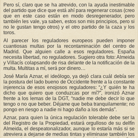
Pero sí, claro que se ha atrevido, con la ayuda inestimable
del partido que dice que está ahí para regenerar cosas (creo
que en este caso están en modo desregenerador, pero
también les vale, ya saben, estos son mis principios, pero si
no le gustan tengo otros) y el otro partido de la caza y los
toros.
Al parecer los reguladores europeos pueden imponer
cuantiosas multas por la recontaminación del centro de
Madrid. Que alguien calle a esos reguladores. España
necesita libertad, no reguladores. Sugiero otra foto: Almeida
y Villacís colapsando de risa delante de la notificación de la
multa. Multitas a mí, será por dinero…
José María Aznar, el ideólogo, ya dejó clara cuál debía ser
la postura del lado bueno de Occidente frente a la constante
injerencia de esos enojosos reguladores: “¿Y quién te ha
dicho que quiero que conduzcas por mí?”, ironizó Aznar
frente a los lemas de la DGT, “nadie me debe decir lo que
tengo o no que beber. Déjame que beba tranquilamente; no
pongo en riesgo a nadie ni hago daño a los demás”.
Aznar, para quien la única regulación tolerable debe ser la
del Registro de la Propiedad, estará orgulloso de su delfín
Almeida, el despeatonalizador, aunque lo estaría más si se
atreviera a dejarse de medias tintas y eliminase también los