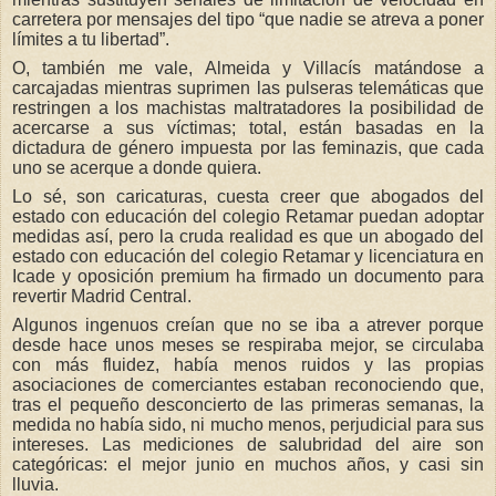
carretera por mensajes del tipo “que nadie se atreva a poner
límites a tu libertad”.
O, también me vale, Almeida y Villacís matándose a
carcajadas mientras suprimen las pulseras telemáticas que
restringen a los machistas maltratadores la posibilidad de
acercarse a sus víctimas; total, están basadas en la
dictadura de género impuesta por las feminazis, que cada
uno se acerque a donde quiera.
Lo sé, son caricaturas, cuesta creer que abogados del
estado con educación del colegio Retamar puedan adoptar
medidas así, pero la cruda realidad es que un abogado del
estado con educación del colegio Retamar y licenciatura en
Icade y oposición premium ha firmado un documento para
revertir Madrid Central.
Algunos ingenuos creían que no se iba a atrever porque
desde hace unos meses se respiraba mejor, se circulaba
con más fluidez, había menos ruidos y las propias
asociaciones de comerciantes estaban reconociendo que,
tras el pequeño desconcierto de las primeras semanas, la
medida no había sido, ni mucho menos, perjudicial para sus
intereses. Las mediciones de salubridad del aire son
categóricas: el mejor junio en muchos años, y casi sin
lluvia.