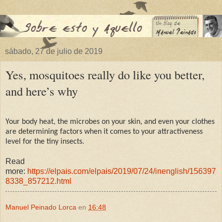
sábado, 27 de julio de 2019
Yes, mosquitoes really do like you better,
and here’s why
Your body heat, the microbes on your skin, and even your clothes
are determining factors when it comes to your attractiveness
level for the tiny insects.
Read
more:
https://elpais.com/elpais/2019/07/24/inenglish/156397
8338_857212.html
Manuel Peinado Lorca
en
16:48