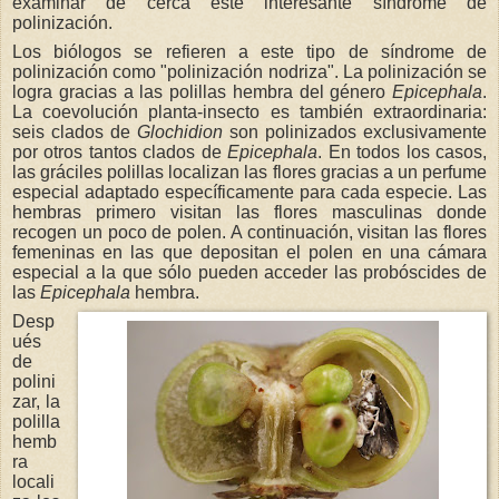
examinar de cerca este interesante síndrome de
polinización.
Los biólogos se refieren a este tipo de síndrome de
polinización como "polinización nodriza". La polinización se
logra gracias a las polillas hembra del género
Epicephala
.
La coevolución planta-insecto es también extraordinaria:
seis clados de
Glochidion
son polinizados exclusivamente
por otros tantos clados de
Epicephala
. En todos los casos,
las gráciles polillas localizan las flores gracias a un perfume
especial adaptado específicamente para cada especie. Las
hembras primero visitan las flores masculinas donde
recogen un poco de polen. A continuación, visitan las flores
femeninas en las que depositan el polen en una cámara
especial a la que sólo pueden acceder las probóscides de
las
Epicephala
hembra.
Desp
ués
de
polini
zar, la
polilla
hemb
ra
locali