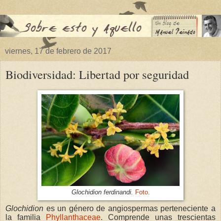
viernes, 17 de febrero de 2017
Biodiversidad: Libertad por seguridad
Glochidion ferdinandi.
Foto
.
Glochidion
es un género de angiospermas perteneciente a
la familia
Phyllanthaceae
. Comprende unas trescientas