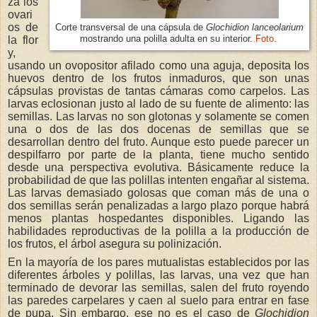
za los
ovari
os de
Corte transversal de una cápsula de
Glochidion lanceolarium
la flor
mostrando una polilla adulta en su interior.
Foto
.
y,
usando un ovopositor afilado como una aguja, deposita los
huevos dentro de los frutos inmaduros, que son unas
cápsulas provistas de tantas cámaras como carpelos. Las
larvas eclosionan justo al lado de su fuente de alimento: las
semillas. Las larvas no son glotonas y solamente se comen
una o dos de las dos docenas de semillas que se
desarrollan dentro del fruto. Aunque esto puede parecer un
despilfarro por parte de la planta, tiene mucho sentido
desde una perspectiva evolutiva. Básicamente reduce la
probabilidad de que las polillas intenten engañar al sistema.
Las larvas demasiado golosas que coman más de una o
dos semillas serán penalizadas a largo plazo porque habrá
menos plantas hospedantes disponibles. Ligando las
habilidades reproductivas de la polilla a la producción de
los frutos, el árbol asegura su polinización.
En la mayoría de los pares mutualistas establecidos por las
diferentes árboles y polillas, las larvas, una vez que han
terminado de devorar las semillas, salen del fruto royendo
las paredes carpelares y caen al suelo para entrar en fase
de pupa. Sin embargo, ese no es el caso de
Glochidion