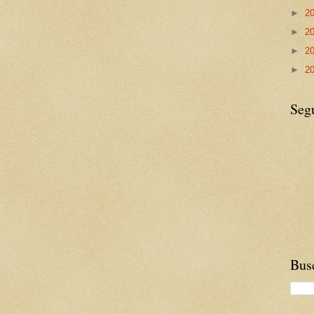
►
2
►
2
►
2
►
2
Seg
Busc