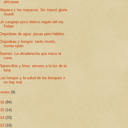
africanas
Mayaca y los mayacos: Sic transit gloria
mundi
Un cangrejo poco ibérico regalo del rey
Felipe
Orquídeas de agua: pocas pero hábiles
Orquídeas y hongos: tanto monta,
monta tanto
Bannon: La ultraderecha que mece la
cuna
Ratoncillos y lirios: amores a la luz de la
luna
Los hongos y la salud de los bosques o
no hay mal ...
►
enero
(9)
016
(84)
015
(14)
014
(33)
013
(18)