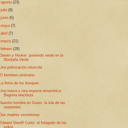
►
agosto
(23)
►
julio
(8)
►
junio
(6)
►
mayo
(7)
►
abril
(7)
►
marzo
(21)
▼
febrero
(28)
Darwin y Hooker: poniendo verde en la
Montaña Verde
Una polinización retorcida
El bombero pirómano
La firma de los bosques
Una nueva y rara especie amazónica:
Begonia elachista
Nuestro hombre en Guam, la isla de las
serpientes
Dos madres sesentonas
Edward Sheriff Curtis: el fotógrafo de los
indios ...