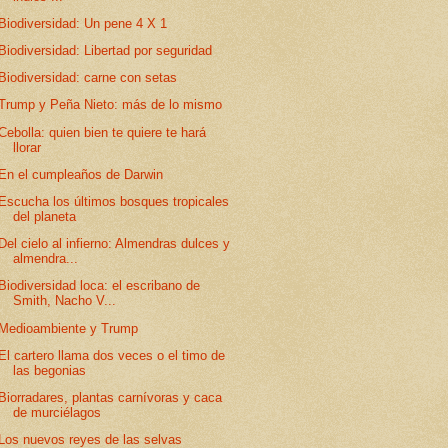
Biodiversidad: Un pene 4 X 1
Biodiversidad: Libertad por seguridad
Biodiversidad: carne con setas
Trump y Peña Nieto: más de lo mismo
Cebolla: quien bien te quiere te hará
llorar
En el cumpleaños de Darwin
Escucha los últimos bosques tropicales
del planeta
Del cielo al infierno: Almendras dulces y
almendra...
Biodiversidad loca: el escribano de
Smith, Nacho V...
Medioambiente y Trump
El cartero llama dos veces o el timo de
las begonias
Biorradares, plantas carnívoras y caca
de murciélagos
Los nuevos reyes de las selvas