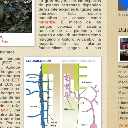
La gran mayoría de las especies
de plantas terrestres dependen
de las interacciones fúngicas para
sobrevivir. Esta relación
Crea tu
mutualista se conoce como
micorriza
. El micelio de los
hongos coloniza el sistema
Dat
radicular de las plantas y las
ayudan a adquirir nutrientes como
um
,
nitrógeno y fósforo. A cambio, la
.
Foto
.
mayoría de las plantas
fotosintéticas pagan a sus
hidratos.
 de hongos
os (ECT) y
Estud
B). Aunque
e hongos en
en la
estrategias
Bioló
. Los ECT
Madri
 el 10% de
unive
 conocidos.
Madri
s hongos se
ulas de las
numer
especie de
(Univ
de la raíz,
Univer
artig
", una
(Univ
ntro de las
Unive
o entre las
es. Por su
Ver to
tro de las