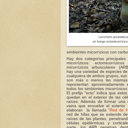
Leccinum aurantiac
un hongo ectomicorrízico
simbiontes micorrízicos con carbo
Hay dos categorías principales
micorrízicos: ectomicorrízic
micorrízicos arbusculares (AR
hay una variedad de especies d
cualquiera de ambos grupos, sus 
son más o menos las mismas
representan aproximadamente
todos los simbiontes micorrízicos
El prefijo "ecto" indica que esto
quedan en el exterior de las cél
raíces. Además de formar una 
vaina que envuelve el exterior 
elaboran la llamada “
Red de H
red de hifas que se extiende de
raíces de las plantas, penetrand
células epidérmicas y cortical
parte, los ARB penetran den