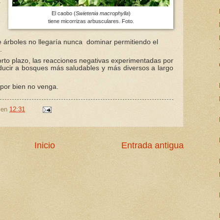
í
El caobo (
Swietenia macrophylla
)
tiene micorrizas arbusculares. Foto.
e árboles no llegaría nunca dominar permitiendo el
s.
orto plazo, las reacciones negativas experimentadas por
cir a bosques más saludables y más diversos a largo
 por bien no venga.
en
12:31
Inicio
Entrada antigua