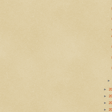
►
2
►
2
►
2
►
2