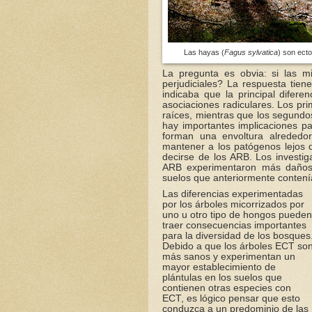
Las hayas (
Fagus sylvatica
) son ect
La pregunta es obvia: si las m
perjudiciales? La respuesta tien
indicaba que la principal difere
asociaciones radiculares. Los pr
raíces, mientras que los segundos
hay importantes implicaciones pa
forman una envoltura alrededo
mantener a los patógenos lejos d
decirse de los ARB. Los investi
ARB experimentaron más daños 
suelos que anteriormente contení
Las diferencias experimentadas
por los árboles micorrizados por
uno u otro tipo de hongos pueden
traer consecuencias importantes
para la diversidad de los bosques
Debido a que los árboles ECT so
más sanos y experimentan un
mayor establecimiento de
plántulas en los suelos que
contienen otras especies con
ECT, es lógico pensar que esto
conduzca a un predominio de las