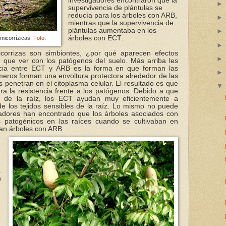
investigadores encontraron que la
supervivencia de plántulas se
reducía para los árboles con ARB,
mientras que la supervivencia de
plántulas aumentaba en los
árboles con ECT.
omicorrízicas.
Foto
.
icorrizas son simbiontes, ¿por qué aparecen efectos
e que ver con los patógenos del suelo. Más arriba les
ncia entre
ECT
y
ARB
es la forma en que forman las
imeros forman una envoltura protectora alrededor de las
 penetran en el citoplasma celular. El resultado es que
ra la resistencia frente a los patógenos. Debido a que
r de la raíz, los ECT ayudan muy eficientemente a
e los tejidos sensibles de la raíz. Lo mismo no puede
gadores han encontrado que los árboles asociados con
patogénicos en las raíces cuando se cultivaban en
an árboles con ARB.
.
n