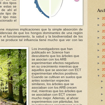
lí dos tipos
de estas se
Arch
 de ahí el
ste tipo de
l tipo más
►
2
ucionado el
►
2
iene mayores implicaciones que la simple absorción de
►
2
idencias de que los hongos dominantes de una región
n el funcionamiento, la salud y la biodiversidad de los
►
2
se produce tal influencia tiene mucho que ver con las
►
2
Los investigadores que han
►
2
publicado en
Science
han
descubierto que los árboles que
►
2
se asocian con los ARB
experimentan efectos negativos
►
2
en su crecimiento mientras que
►
2
aquellos que se asocian con ECT
experimentan efectos positivos.
▼
2
Cuando se cultivan en suelos que
antes sostenían especies
similares, los árboles que se
asociaban con los ARB crecen
mal, mientras que los árboles que
se
asociaban
con ECT crecen
mucho mejor. Además, al ahcer
experimentos con plántulas, los