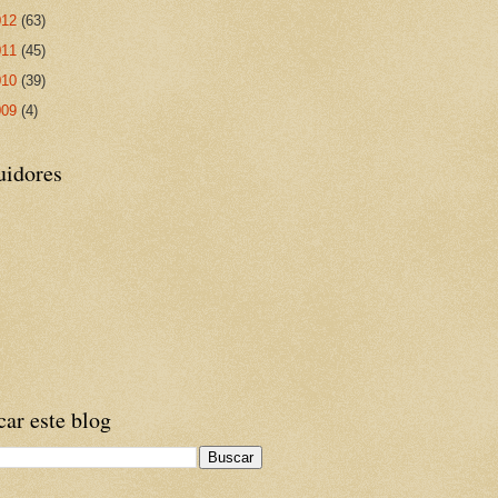
012
(63)
011
(45)
010
(39)
009
(4)
uidores
ar este blog