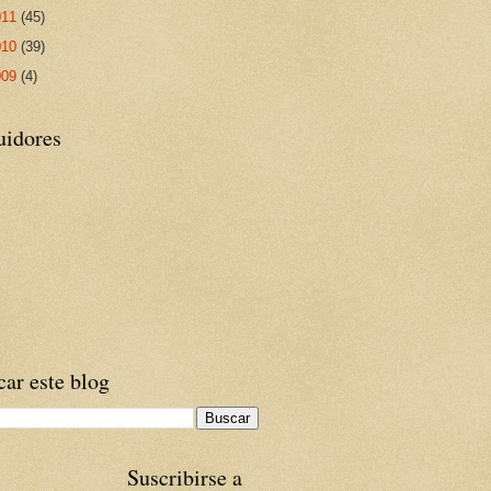
011
(45)
010
(39)
009
(4)
uidores
ar este blog
Suscribirse a