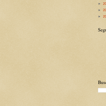
►
2
►
2
►
2
Seg
Busc