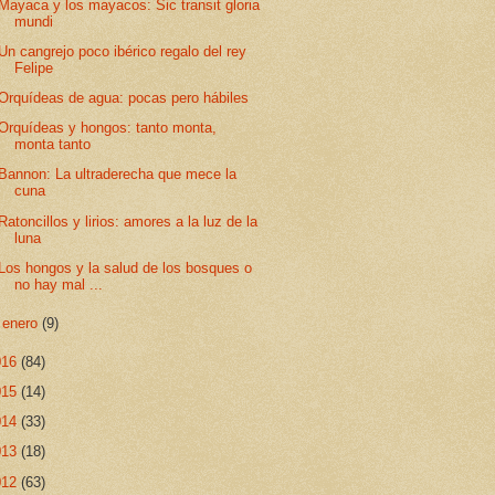
Mayaca y los mayacos: Sic transit gloria
mundi
Un cangrejo poco ibérico regalo del rey
Felipe
Orquídeas de agua: pocas pero hábiles
Orquídeas y hongos: tanto monta,
monta tanto
Bannon: La ultraderecha que mece la
cuna
Ratoncillos y lirios: amores a la luz de la
luna
Los hongos y la salud de los bosques o
no hay mal ...
►
enero
(9)
016
(84)
015
(14)
014
(33)
013
(18)
012
(63)