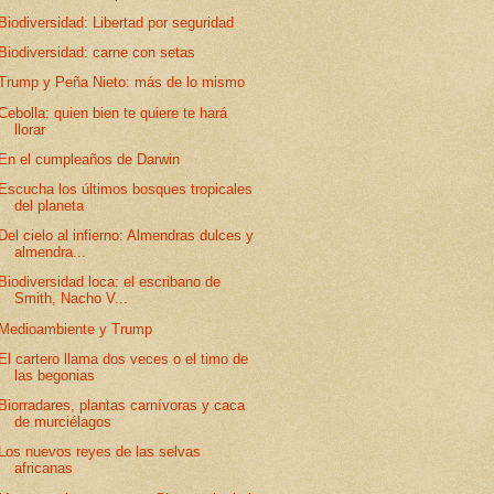
Biodiversidad: Libertad por seguridad
Biodiversidad: carne con setas
Trump y Peña Nieto: más de lo mismo
Cebolla: quien bien te quiere te hará
llorar
En el cumpleaños de Darwin
Escucha los últimos bosques tropicales
del planeta
Del cielo al infierno: Almendras dulces y
almendra...
Biodiversidad loca: el escribano de
Smith, Nacho V...
Medioambiente y Trump
El cartero llama dos veces o el timo de
las begonias
Biorradares, plantas carnívoras y caca
de murciélagos
Los nuevos reyes de las selvas
africanas