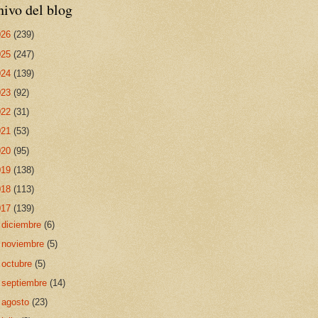
ivo del blog
026
(239)
025
(247)
024
(139)
023
(92)
022
(31)
021
(53)
020
(95)
019
(138)
018
(113)
017
(139)
►
diciembre
(6)
►
noviembre
(5)
►
octubre
(5)
►
septiembre
(14)
►
agosto
(23)