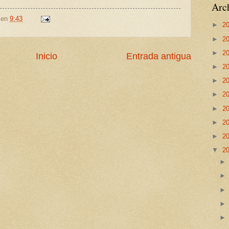
Arch
en
9:43
►
2
►
2
►
2
Inicio
Entrada antigua
►
2
►
2
►
2
►
2
►
2
►
2
▼
2