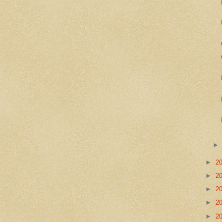
►
2
►
2
►
2
►
2
►
2