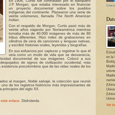
En 1906, Curtis fue contratado por el banquero
J.P. Morgan, que estaba interesado en financiar
Crea tu
un proyecto documental sobre los pueblos
indígenas del continente. Planearon una serie de
veinte volúmenes, llamada
The North American
Dat
Indian
.
Con el respaldo de Morgan, Curtis pasó más de
veinte años viajando por Norteamérica mientras
tomaba más de 40.000 imágenes de más de 80
tribus diferentes. Hizo miles de grabaciones en
cilindros de cera de canciones y lenguas nativas,
y escribió historias orales, leyendas y biografías.
En sus esfuerzos por capturar y registrar lo que él
Estud
veía como un modo de vida que se desvanecía,
en la
nticidad documental de sus imágenes. Colocó a sus
Bioló
espojados de signos de civilización occidental, más
Madri
 existencia precolombina que de las vidas reales de los
unive
Madri
numer
lados al margen,
Noble salvaje
, la colección que reunió
(Univ
s uno de los registros históricos más impresionantes de
 principios del siglo XX.
Univer
(Univ
Unive
 este enlace
. Disfrútenla.
Ver to