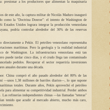
ara: presionar a los productores que alimentan la maquinaria
os de este año, la captura militar de Nicolás Maduro inauguró
ado como la “Doctrina Donroe”: el intento de Washington de
Si Estados Unidos lograra integrar la producción venezolana
yana, podría controlar alrededor del 30% de las reservas
do directamente a Pekín. El petróleo venezolano representaba
aciones marítimas. Pero la geología y la realidad industrial
ico de Washington. La infraestructura venezolana está tan
ero puede tardar cinco días, y el crudo llega tan contaminado
cancelado pedidos. Recuperar el sector requeriría inversiones
ares anuales durante una década.
nor. China compró el año pasado alrededor del 80% de las
aní —unos 1,38 millones de barriles diarios—, lo que supone
rítimas totales. Durante años, Pekín aprovechó el petróleo
ela para alimentar su competitividad industrial. Perder ambos
o. Las refinerías independientes chinas —las llamadas “teteras”
an tenido que acudir al mercado abierto, mucho más caro,
ecimiento.