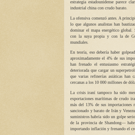
estrategia estadounidense parece cl
industrial china con crudo barato.
La ofensiva comenzó antes. A principi
lo que algunos analistas han bautiz
dominar el mapa energético global. 
con la suya propia y con la de Gu
mundiales.
En teoría, eso debería haber golpea
aproximadamente el 4% de sus import
han frenado el entusiasmo estratég
deteriorada que cargar un superpetrol
que varias refinerías asiáticas han 
cercanas a los 10 000 millones de dól
La crisis iraní tampoco ha sido me
exportaciones marítimas de crudo ir
más del 13% de sus importaciones ma
sancionado y barato de Irán y Venezu
suministros habría sido un golpe seri
de la provincia de Shandong— habrí
importando inflación y frenando el cr