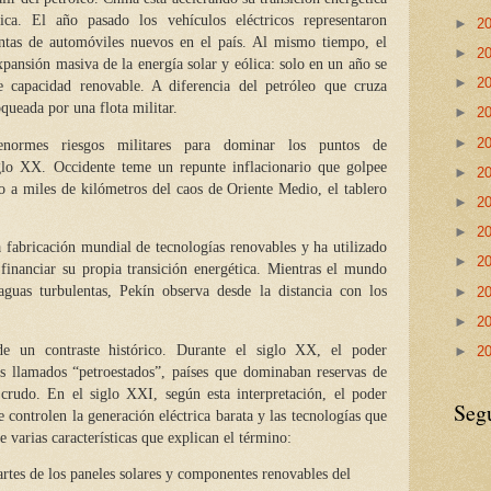
ica. El año pasado los vehículos eléctricos representaron
►
2
ntas de automóviles nuevos en el país. Al mismo tiempo, el
►
2
ansión masiva de la energía solar y eólica: solo en un año se
►
2
 capacidad renovable. A diferencia del petróleo que cruza
queada por una flota militar.
►
2
►
2
normes riesgos militares para dominar los puntos de
iglo XX. Occidente teme un repunte inflacionario que golpee
►
2
o a miles de kilómetros del caos de Oriente Medio, el tablero
►
2
►
2
fabricación mundial de tecnologías renovables y ha utilizado
►
2
 financiar su propia transición energética. Mientras el mundo
 aguas turbulentas, Pekín observa desde la distancia con los
►
2
►
2
de un contraste histórico. Durante el siglo XX, el poder
►
2
os llamados “petroestados”, países que dominaban reservas de
 crudo. En el siglo XXI, según esta interpretación, el poder
Seg
e controlen la generación eléctrica barata y las tecnologías que
e varias características que explican el término:
artes de los paneles solares y componentes renovables del