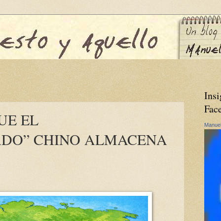
Insi
Fac
UE EL
Manuel
ADO” CHINO ALMACENA