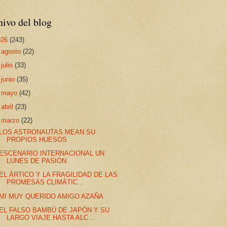
ivo del blog
026
(243)
►
agosto
(22)
►
julio
(33)
►
junio
(35)
►
mayo
(42)
►
abril
(23)
▼
marzo
(22)
LOS ASTRONAUTAS MEAN SU
PROPIOS HUESOS
ESCENARIO INTERNACIONAL UN
LUNES DE PASIÓN
EL ÁRTICO Y LA FRAGILIDAD DE LAS
PROMESAS CLIMÁTIC...
MI MUY QUERIDO AMIGO AZAÑA
EL FALSO BAMBÚ DE JAPÓN Y SU
LARGO VIAJE HASTA ALC...