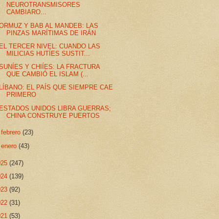
NEUROTRANSMISORES
CAMBIARO...
ORMUZ Y BAB AL MANDEB: LAS
PINZAS MARÍTIMAS DE IRÁN
EL TERCER NIVEL: CUANDO LAS
MILICIAS HUTÍES SUSTIT...
SUNÍES Y CHIÍES: LA FRACTURA
QUE CAMBIÓ EL ISLAM (...
LÍBANO: EL PAÍS QUE SIEMPRE CAE
PRIMERO
ESTADOS UNIDOS LIBRA GUERRAS;
CHINA CONSTRUYE PUERTOS
►
febrero
(23)
►
enero
(43)
025
(247)
024
(139)
023
(92)
022
(31)
021
(53)