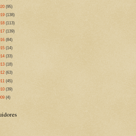
020
(95)
019
(138)
018
(113)
017
(139)
016
(84)
015
(14)
014
(33)
013
(18)
012
(63)
011
(45)
010
(39)
009
(4)
uidores