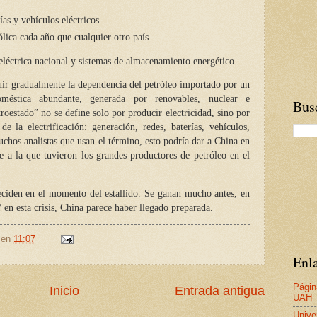
as y vehículos eléctricos.
ólica cada año que cualquier otro país.
léctrica nacional y sistemas de almacenamiento energético.
ituir gradualmente la dependencia del petróleo importado por un
oméstica abundante, generada por renovables, nuclear e
Busc
troestado” no se define solo por producir electricidad, sino por
e la electrificación: generación, redes, baterías, vehículos,
hos analistas que usan el término, esto podría dar a China en
 a la que tuvieron los grandes productores de petróleo en el
deciden en el momento del estallido. Se ganan mucho antes, en
 en esta crisis, China parece haber llegado preparada.
en
11:07
Enla
Págin
Inicio
Entrada antigua
UAH
Unive