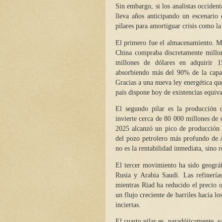
Sin embargo, si los analistas occiden
lleva años anticipando un escenario
pilares para amortiguar crisis como l
El primero fue el almacenamiento. Mi
China compraba discretamente millon
millones de dólares en adquirir 1
absorbiendo más del 90% de la capac
Gracias a una nueva ley energética qu
país dispone hoy de existencias equiv
El segundo pilar es la producción 
invierte cerca de 80 000 millones de 
2025 alcanzó un pico de producción d
del pozo petrolero más profundo de 
no es la rentabilidad inmediata, sino r
El tercer movimiento ha sido geográf
Rusia y Arabia Saudí. Las refinería
mientras Riad ha reducido el precio o
un flujo creciente de barriles hacia l
inciertas.
El cuarto pilar es, paradójicamente, s