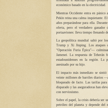
orientada a sustituir progresivame
económico basado en la electricidad.
Mientras Occidente entra en pánico an
Pekín reina una calma inquietante. El 
años preparándose para ella. Durante
oferta, pero el verdadero ganador 
portaaviones: lleva tiempo llenando de
La geopolítica mundial saltó por lo
Trump y Xi Jinping. Los ataques 
“Operación Furia Épica”— culminaro
Jamenei. La respuesta de Teherán fu
estadounidenses en la región. La po
asesinado por su hijo.
El impacto más inmediato se sintió
veinte millones de barriles diarios
bloqueado de facto. Las tarifas para
disparado y las aseguradoras han elev
con nerviosismo.
Sobre el papel, la crisis debería ser
petróleo del planeta y depende del 