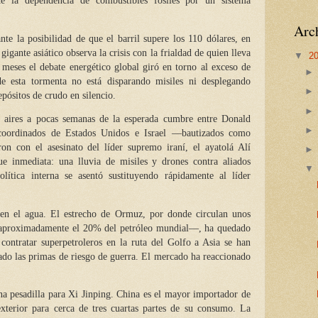
nte la dependencia de combustibles fósiles por un sistema
Arch
te la posibilidad de que el barril supere los 110 dólares, en
gigante asiático observa la crisis con la frialdad de quien lleva
▼
2
 meses el debate energético global giró en torno al exceso de
de esta tormenta no está disparando misiles ni desplegando
pósitos de crudo en silencio.
s aires a pocas semanas de la esperada cumbre entre Donald
coordinados de Estados Unidos e Israel —bautizados como
n con el asesinato del líder supremo iraní, el ayatolá Alí
e inmediata: una lluvia de misiles y drones contra aliados
lítica interna se asentó sustituyendo rápidamente al líder
 en el agua. El estrecho de Ormuz, por donde circulan unos
 —aproximadamente el 20% del petróleo mundial—, ha quedado
 contratar superpetroleros en la ruta del Golfo a Asia se han
ado las primas de riesgo de guerra. El mercado ha reaccionado
 una pesadilla para Xi Jinping. China es el mayor importador de
exterior para cerca de tres cuartas partes de su consumo. La