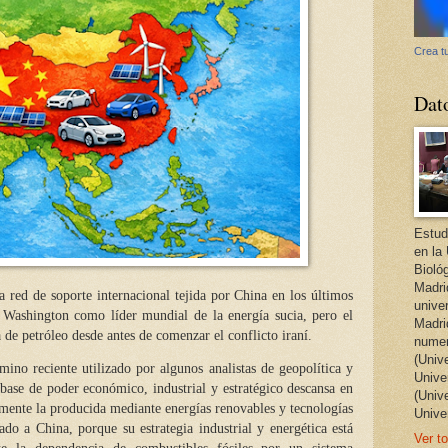
Crea tu
Dat
Estud
en la
Bioló
Madri
a red de soporte internacional tejida por China en los últimos
unive
 Washington como líder mundial de la energía sucia, pero el
Madri
a de petróleo desde antes de comenzar el conflicto iraní.
numer
(Univ
mino reciente utilizado por algunos analistas de geopolítica y
Univer
 base de poder económico, industrial y estratégico descansa en
(Univ
almente la producida mediante energías renovables y tecnologías
Unive
cado a China, porque su estrategia industrial y energética está
Ver to