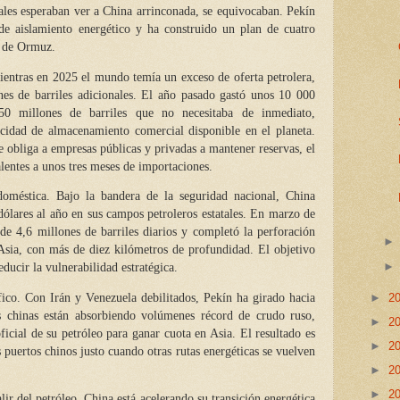
tales esperaban ver a China arrinconada, se equivocaban. Pekín
 de aislamiento energético y ha construido un plan de cuatro
a de Ormuz.
entras en 2025 el mundo temía un exceso de oferta petrolera,
es de barriles adicionales. El año pasado gastó unos 10 000
50 millones de barriles que no necesitaba de inmediato,
idad de almacenamiento comercial disponible en el planeta.
e obliga a empresas públicas y privadas a mantener reservas, el
alentes a unos tres meses de importaciones.
doméstica. Bajo la bandera de la seguridad nacional, China
dólares al año en sus campos petroleros estatales. En marzo de
e 4,6 millones de barriles diarios y completó la perforación
Asia, con más de diez kilómetros de profundidad. El objetivo
educir la vulnerabilidad estratégica.
►
2
ico. Con Irán y Venezuela debilitados, Pekín ha girado hacia
s chinas están absorbiendo volúmenes récord de crudo ruso,
►
2
ficial de su petróleo para ganar cuota en Asia. El resultado es
►
2
os puertos chinos justo cuando otras rutas energéticas se vuelven
►
2
►
2
alir del petróleo. China está acelerando su transición energética