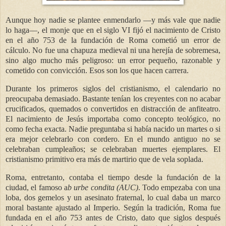
Aunque hoy nadie se plantee enmendarlo —y más vale que nadie
lo haga—, el monje que en el siglo VI fijó el nacimiento de Cristo
en el año 753 de la fundación de Roma cometió un error de
cálculo. No fue una chapuza medieval ni una herejía de sobremesa,
sino algo mucho más peligroso: un error pequeño, razonable y
cometido con convicción. Esos son los que hacen carrera.
Durante los primeros siglos del cristianismo, el calendario no
preocupaba demasiado. Bastante tenían los creyentes con no acabar
crucificados, quemados o convertidos en distracción de anfiteatro.
El nacimiento de Jesús importaba como concepto teológico, no
como fecha exacta. Nadie preguntaba si había nacido un martes o si
era mejor celebrarlo con cordero. En el mundo antiguo no se
celebraban cumpleaños; se celebraban muertes ejemplares. El
cristianismo primitivo era más de martirio que de vela soplada.
Roma, entretanto, contaba el tiempo desde la fundación de la
ciudad, el famoso a
b urbe condita (AUC)
. Todo empezaba con una
loba, dos gemelos y un asesinato fraternal, lo cual daba un marco
moral bastante ajustado al Imperio. Según la tradición, Roma fue
fundada en el año 753 antes de Cristo, dato que siglos después