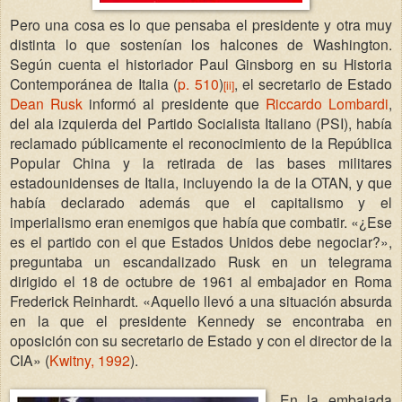
Pero una cosa es lo que pensaba el presidente y otra muy
distinta lo que sostenían los halcones de Washington.
Según cuenta el historiador Paul Ginsborg en su Historia
Contemporánea de Italia (
p. 510
)
, el secretario de Estado
[ii]
Dean Rusk
informó al presidente que
Riccardo Lombardi
,
del ala izquierda del Partido Socialista Italiano (PSI), había
reclamado públicamente el reconocimiento de la República
Popular China y la retirada de las bases militares
estadounidenses de Italia, incluyendo la de la OTAN, y que
había declarado además que el capitalismo y el
imperialismo eran enemigos que había que combatir. «¿Ese
es el partido con el que Estados Unidos debe negociar?»,
preguntaba un escandalizado Rusk en un telegrama
dirigido el 18 de octubre de 1961 al embajador en Roma
Frederick Reinhardt. «Aquello llevó a una situación absurda
en la que el presidente Kennedy se encontraba en
oposición con su secretario de Estado y con el director de la
CIA» (
Kwitny, 1992
).
En la embajada