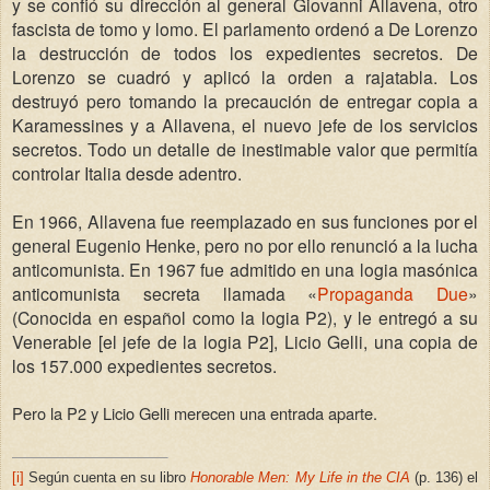
y se confió su dirección al general Giovanni Allavena, otro
fascista de tomo y lomo. El parlamento ordenó a De Lorenzo
la destrucción de todos los expedientes secretos. De
Lorenzo se cuadró y aplicó la orden a rajatabla. Los
destruyó pero tomando la precaución de entregar copia a
Karamessines y a Allavena, el nuevo jefe de los servicios
secretos. Todo un detalle de inestimable valor que permitía
controlar Italia desde adentro.
En 1966, Allavena fue reemplazado en sus funciones por el
general Eugenio Henke, pero no por ello renunció a la lucha
anticomunista. En 1967 fue admitido en una logia masónica
anticomunista secreta llamada «
Propaganda Due
»
(Conocida en español como la logia P2), y le entregó a su
Venerable [el jefe de la logia P2], Licio Gelli, una copia de
los 157.000 expedientes secretos.
Pero la P2 y Licio Gelli merecen una entrada aparte.
[i]
Según cuenta en su libro
Honorable Men: My Life in the CIA
(p. 136) el