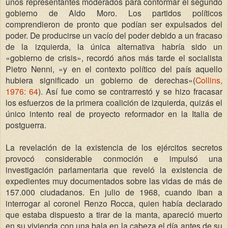
unos representantes moderados para conformar el segundo
gobierno de Aldo Moro. Los partidos políticos
comprendieron de pronto que podían ser expulsados del
poder. De producirse un vacío del poder debido a un fracaso
de la izquierda, la única alternativa habría sido un
«gobierno de crisis», recordó años más tarde el socialista
Pietro Nenni, «y en el contexto político del país aquello
hubiera significado un gobierno de derechas»(
Collins,
1976: 64
). Así fue como se contrarrestó y se hizo fracasar
los esfuerzos de la primera coalición de izquierda, quizás el
único intento real de proyecto reformador en la Italia de
postguerra.
La revelación de la existencia de los ejércitos secretos
provocó considerable conmoción e impulsó una
investigación parlamentaria que reveló la existencia de
expedientes muy documentados sobre las vidas de más de
157.000 ciudadanos. En julio de 1968, cuando iban a
interrogar al coronel Renzo Rocca, quien había declarado
que estaba dispuesto a tirar de la manta, apareció muerto
en su vivienda con una bala en la cabeza
el día antes de su