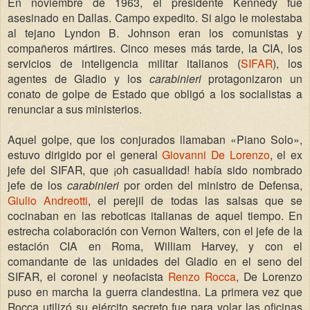
En noviembre de 1963, el presidente Kennedy fue
asesinado en Dallas. Campo expedito. Si algo le molestaba
al tejano Lyndon B. Johnson eran los comunistas y
compañeros mártires. Cinco meses más tarde, la CIA, los
servicios de inteligencia militar italianos (
SIFAR
), los
agentes de Gladio y los
carabinieri
protagonizaron un
conato de golpe de Estado que obligó a los socialistas a
renunciar a sus ministerios.
Aquel golpe, que los conjurados llamaban «Piano Solo»,
estuvo dirigido por el general
Giovanni De Lorenzo
, el ex
jefe del SIFAR, que ¡oh casualidad! había sido nombrado
jefe de los
carabinieri
por orden del ministro de Defensa,
Giulio Andreotti
, el perejil de todas las salsas que se
cocinaban en las reboticas italianas de aquel tiempo. En
estrecha colaboración con Vernon Walters, con el jefe de la
estación CIA en Roma, William Harvey, y con el
comandante de las unidades del Gladio en el seno del
SIFAR, el coronel y neofacista
Renzo Rocca
, De Lorenzo
puso en marcha la guerra clandestina. La primera vez que
Rocca utilizó su ejército secreto fue para volar las oficinas