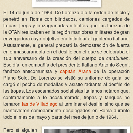
El 14 de junio de 1964, De Lorenzo dio la orden de inicio y
penetró en Roma con blindados, camiones cargados de
tropas, jeeps y lanzagranadas mientras que las fuerzas de
la OTAN realizaban en la región maniobras militares de gran
envergadura cuyo objetivo era intimidar al gobierno italiano.
Astutamente, el general preparó la demostración de fuerza
en enmascarándola en el desfile con el que se celebraba el
150 aniversario de la creación del cuerpo de
carabinieri
.
Ese día, en compañía del presidente italiano Antonio Segni,
fanático anticomunista y
capitán Araña
de la operación
Piano Solo, De Lorenzo se vistió su uniforme de gala, se
cargó el pecho de medallas y asistió radiante al desfile de
las tropas. Los escamados socialistas italianos notaron que,
contrariamente a lo acostumbrado, tropas y tanques no
tomaron
las de Villadiego
al terminar el desfile, sino que se
mantuvieron cómodamente desplegados en Roma durante
todo el mes de mayo y parte del mes de junio de 1964.
Pero si alguien