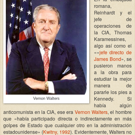
romana,
Reinhardt y el
jefe de
operaciones de
la CIA, Thomas
Karamessines,
algo así como el
««
jefe directo de
James Bond
», se
pusieron manos
a la obra para
estudiar la mejor
manera de
pararle los pies a
Kennedy. Si
Vernon Walters
había algún
anticomunista en la CIA, ese era
Vernon Walters
, el hombre
que «había participado directa o indirectamente en más
golpes de Estado que cualquier otro en la administración
estadounidense» (
Kwitny, 1992
). Evidentemente, Walters no