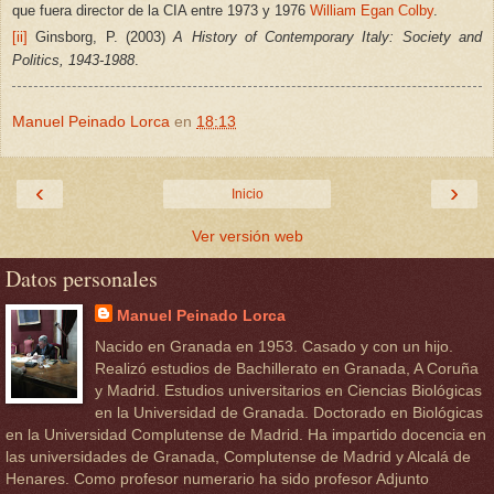
que fuera director de la CIA entre 1973 y 1976
William Egan Colby
.
[ii]
Ginsborg, P. (2003)
A History of Contemporary Italy: Society and
Politics, 1943-1988
.
Manuel Peinado Lorca
en
18:13
‹
›
Inicio
Ver versión web
Datos personales
Manuel Peinado Lorca
Nacido en Granada en 1953. Casado y con un hijo.
Realizó estudios de Bachillerato en Granada, A Coruña
y Madrid. Estudios universitarios en Ciencias Biológicas
en la Universidad de Granada. Doctorado en Biológicas
en la Universidad Complutense de Madrid. Ha impartido docencia en
las universidades de Granada, Complutense de Madrid y Alcalá de
Henares. Como profesor numerario ha sido profesor Adjunto