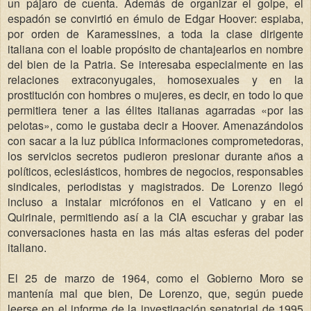
un pájaro de cuenta. Además de organizar el golpe, el
espadón se convirtió en émulo de Edgar Hoover: espiaba,
por orden de Karamessines, a toda la clase dirigente
italiana con el loable propósito de chantajearlos en nombre
del bien de la Patria. Se interesaba especialmente en las
relaciones extraconyugales, homosexuales y en la
prostitución con hombres o mujeres, es decir, en todo lo que
permitiera tener a las élites italianas agarradas «por las
pelotas», como le gustaba decir a Hoover. Amenazándolos
con sacar a la luz pública informaciones comprometedoras,
los servicios secretos pudieron presionar durante años a
políticos, eclesiásticos, hombres de negocios, responsables
sindicales, periodistas y magistrados. De Lorenzo llegó
incluso a instalar micrófonos en el Vaticano y en el
Quirinale, permitiendo así a la CIA escuchar y grabar las
conversaciones hasta en las más altas esferas del poder
italiano.
El 25 de marzo de 1964, como el Gobierno Moro se
mantenía mal que bien, De Lorenzo, que, según puede
leerse en el informe de la investigación senatorial de 1995