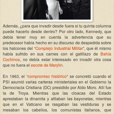
Además, ¿para que invadir desde fuera si tu quinta columna
puede hacerlo desde dentro? Por otro lado, Kennedy, que
debía tener muy en cuenta la advertencia que su
predecesor había hecho en su discurso de despedida sobre
los halcones del “
Complejo Industrial Militar
”, que él mismo
había sufrido en sus carnes con el gatillazo de
Bahía
Cochinos
, no debía estar interesado en invadir otra cosa
que no fuera el
escote de Marylin
.
En 1963, el “
compromiso histórico
” se concretó cuando el
PSI asumió varias carteras ministeriales en el Gobierno la
Democracia Cristiana (DC) presidido por Aldo Moro. Allí fue
la de Troya. Mientras que las cloacas del Estado
aprestaban la dinamita y afilaban las bayonetas, mientras
que en el Vaticano se rasgaban las vestiduras y se
mesaban los cabellos, los comunistas italianos, que