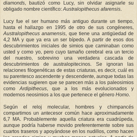
diamonds
, bautizó como Lucy, sin olvidar asignarle su
obligado nombre científico:
Australopithecus afarensis
.
Lucy fue el ser humano más antiguo durante un tiempo,
hasta el hallazgo en 1995 de otro de sus congéneres,
Australopithecus anamensis
, que tiene una antigüedad de
4,2 MA y que ya era un ser bípedo. A partir de esos dos
descubrimientos iniciales de simios que caminaban como
usted y como yo, pero cuyo tamaño cerebral era un tercio
del nuestro, sobrevino una verdadera cascada de
descubrimientos de australopitecinos. Se ignoran las
relaciones filogenéticas de estas criaturas, es decir, cuál es
su parentesco ascendente y descendente, aunque todas las
evidencias sugieren que se parecen más a los paleosimios
como
Ardipithecus
, que a los más evolucionados y
modernos neosimios a los que pertenece el género
Homo
.
Según el reloj molecular, hombres y chimpancés
compartimos un antecesor común hace aproximadamente
6,7 MA. Probablemente aquella criatura era cuadrúpeda,
aunque podría haberse movido preferentemente sobre sus
cuartos traseros y apoyándose en los nudillos, como hacen