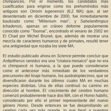
chimpancés. Por el momento, los candidatos más
cualificados para erigirse como los prehomínidos más
antiguos son
Orrorin tugenensis
(6,2 MA) que, al ser
desenterrado en diciembre de 2000, fue inmediatamente
bautizado como "Millenium man", y
Sahelanthropus
tchadensis,
apenas un cráneo deforme popularmente
conocido como "Toumai", encontrado el verano de 2002 en
El Chad por Michel Brunet, que, además de mostrar una
mezcla de caracteres humanos y de primates, resultó tener
una antigüedad que rozaba los siete MA.
El estudio publicado ahora en
Science
permite concluir que
Ardipithecus ramidus
era una “criatura mosaico” que no era
ni chimpancé ni humana, a la que puede considerarse
como el antecesor más inmediato de los verdaderos
precursores del linaje humano, los australopitecinos, que se
diversificaron durante los últimos cuatro MA en muchas
especies distintas. Una de ellas continuó su camino en
dirección al hombre. El crecimiento del cerebro humano
comenzó probablemente hace dos MA, con el
Homo habilis
,
considerado por ello el primer representante del nuevo
género
Homo
. Desde entonces se fue desarrollando un
cerebro cada vez más grande, lo que llevó a nuestros