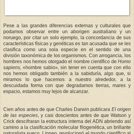
Pese a las grandes diferencias externas y culturales que
podamos observar entre un aborigen australiano y un
noruego, por citar un solo ejemplo, la concordancia de sus
características físicas y genéticas es tan acusada que se les
clasifica como una sola especie en el sentido de una
división taxonómica de los organismos. Con arrogancia, los
hombres nos hemos otorgado el nombre científico de
Homo
sapiens,
«hombre sabio», sin tener en cuenta que con ello
nos hemos obligado también a la sabiduría, algo que, si
miramos lo que hacemos a nuestro alrededor, a la
descuidada forma con que degradamos tierras, mares y
espacio, estamos muy lejos de alcanzar.
Cien años antes de que Charles Darwin publicara
El origen
de las especies
, y casi doscientos antes de que Watson y
Crick descifraran la estructura interna del ADN abriendo así
camino a la clasificación molecular filogenética, un brillante
naturalista sueco, Linneo, revolucionó el mundo científico al