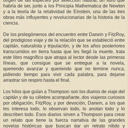
origen de las especies por selección natural, un libro que
habría de ser, junto a los Principia Mathematica de Newton
y a la teoría de la relatividad de Einstein, una de las tres
obras más influyentes y revolucionarias de la historia de la
ciencia.
De los prolegómenos del encuentro entre Darwin y FitzRoy,
del prodigioso viaje y de la relación que se estableció entre
capitán, naturalista y tripulación, y de los años posteriores
transcurridos en tierra hasta que les llegó la muerte, trata
este libro magnífico que atrapa al lector desde las primeras
líneas, que consigue que se entregue a la novela,
queriendo avanzar y queriendo que no termine nunca,
pidiendo tiempo para vivir cada palabra, para dejarse
arrastrar sin respiro hasta el final.
Los hilos que guían a Thompson son los diarios de viaje del
capitán y de su célebre acompañante, dos viajeros curiosos
por obligación, FitzRoy, y por devoción, Darwin, a los que
les interesa todo, lo observan todo, lo anotan todo y lo
describen todo. Esos diarios sirven a Thompson para crear
un relato que tiene la fuerza narrativa de las grandes
novelas históricas que buscan dar un retrato nítido y