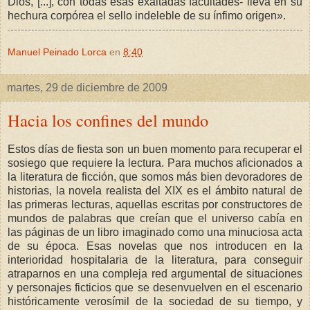
Dios, [...], con todas esas exaltadas facultades- lleva en su
hechura corpórea el sello indeleble de su ínfimo origen».
Manuel Peinado Lorca
en
8:40
martes, 29 de diciembre de 2009
Hacia los confines del mundo
Estos días de fiesta son un buen momento para recuperar el
sosiego que requiere la lectura. Para muchos aficionados a
la literatura de ficción, que somos más bien devoradores de
historias, la novela realista del XIX es el ámbito natural de
las primeras lecturas, aquellas escritas por constructores de
mundos de palabras que creían que el universo cabía en
las páginas de un libro imaginado como una minuciosa acta
de su época. Esas novelas que nos introducen en la
interioridad hospitalaria de la literatura, para conseguir
atraparnos en una compleja red argumental de situaciones
y personajes ficticios que se desenvuelven en el escenario
históricamente verosímil de la sociedad de su tiempo, y