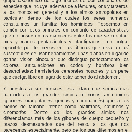
grupo taxonómico de algo menos de dos centenares de
especies que incluye, además de a lémures, loris y tarseros,
a los monos en general y a los simios antropoides en
particular, dentro de los cuales los seres humanos
constituimos un familia: los homínidos. Poseemos en
común con otros primates un conjunto de características
que no poseen otros mamíferos entre las que se cuentan:
pies y manos pentadáctilos y plantígrados, con pulgar
oponible por lo menos en las últimas que resultan así
susceptibles de usar herramientas; uñas planas en lugar de
garras; visión binocular que distingue perfectamente los
colores; articulaciones en codos y hombros bien
desarrolladas; hemisferios cerebrales notables; y un pene
que cuelga libre en lugar de estar adherido al abdomen.
Y puestos a ser primates, está claro que somos más
parecidos a los grandes simios o monos antropoides
(gibones, orangutanes, gorilas y chimpancés) que a los
monos de tamaño inferior como platirrinos, catirrinos y
cinomorfos. Dentro de los grandes simios nos
diferenciamos más de los gibones de cuerpo pequeño y
brazos desmesurados que del resto, a los que nos
parecemos especialmente, pero de los que diferimos en el