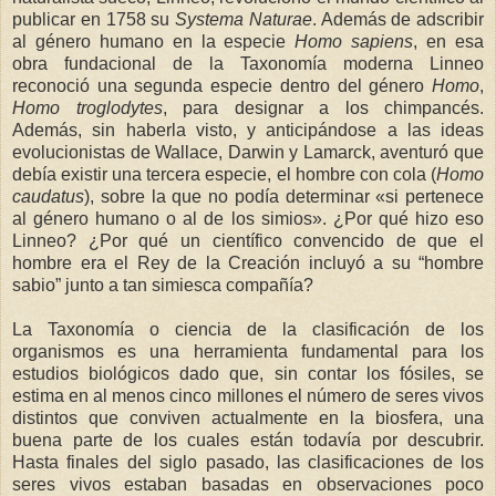
publicar en 1758 su
Systema Naturae
. Además de adscribir
al género humano en la especie
Homo sapiens
, en esa
obra fundacional de la Taxonomía moderna Linneo
reconoció una segunda especie dentro del género
Homo
,
Homo troglodytes
, para designar a los chimpancés.
Además, sin haberla visto, y anticipándose a las ideas
evolucionistas de Wallace, Darwin y Lamarck, aventuró que
debía existir una tercera especie, el hombre con cola (
Homo
caudatus
), sobre la que no podía determinar «si pertenece
al género humano o al de los simios». ¿Por qué hizo eso
Linneo? ¿Por qué un científico convencido de que el
hombre era el Rey de la Creación incluyó a su “hombre
sabio” junto a tan simiesca compañía?
La Taxonomía o ciencia de la clasificación de los
organismos es una herramienta fundamental para los
estudios biológicos dado que, sin contar los fósiles, se
estima en al menos cinco millones el número de seres vivos
distintos que conviven actualmente en la biosfera, una
buena parte de los cuales están todavía por descubrir.
Hasta finales del siglo pasado, las clasificaciones de los
seres vivos estaban basadas en observaciones poco