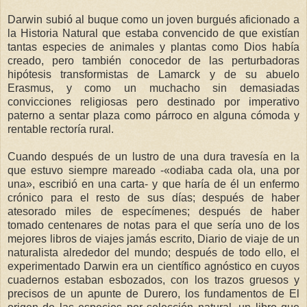
Darwin subió al buque como un joven burgués aficionado a
la Historia Natural que estaba convencido de que existían
tantas especies de animales y plantas como Dios había
creado, pero también conocedor de las perturbadoras
hipótesis transformistas de Lamarck y de su abuelo
Erasmus, y como un muchacho sin demasiadas
convicciones religiosas pero destinado por imperativo
paterno a sentar plaza como párroco en alguna cómoda y
rentable rectoría rural.
Cuando después de un lustro de una dura travesía en la
que estuvo siempre mareado -«odiaba cada ola, una por
una», escribió en una carta- y que haría de él un enfermo
crónico para el resto de sus días; después de haber
atesorado miles de especímenes; después de haber
tomado centenares de notas para el que sería uno de los
mejores libros de viajes jamás escrito, Diario de viaje de un
naturalista alrededor del mundo; después de todo ello, el
experimentado Darwin era un científico agnóstico en cuyos
cuadernos estaban esbozados, con los trazos gruesos y
precisos de un apunte de Durero, los fundamentos de El