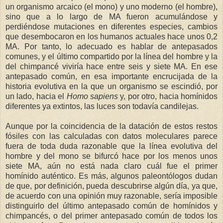
un organismo arcaico (el mono) y uno moderno (el hombre),
sino que a lo largo de MA fueron acumulándose y
perdiéndose mutaciones en diferentes especies, cambios
que desembocaron en los humanos actuales hace unos 0,2
MA. Por tanto, lo adecuado es hablar de antepasados
comunes, y el último compartido por la línea del hombre y la
del chimpancé viviría hace entre seis y siete MA. En ese
antepasado común, en esa importante encrucijada de la
historia evolutiva en la que un organismo se escindió, por
un lado, hacia el
Homo sapiens
y, por otro, hacia homínidos
diferentes ya extintos, las luces son todavía candilejas.
Aunque por la coincidencia de la datación de estos restos
fósiles con las calculadas con datos moleculares parece
fuera de toda duda razonable que la línea evolutiva del
hombre y del mono se bifurcó hace por los menos unos
siete MA, aún no está nada claro cuál fue el primer
homínido auténtico. Es más, algunos paleontólogos dudan
de que, por definición, pueda descubrirse algún día, ya que,
de acuerdo con una opinión muy razonable, sería imposible
distinguirlo del último antepasado común de homínidos y
chimpancés, o del primer antepasado común de todos los