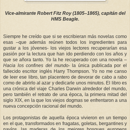
Vice-almirante Robert Fitz Roy (1805–1865), capitán del
HMS Beagle.
Siempre he creído que si se escribieran más novelas como
esas –que además reúnen todos los ingredientes para
gustar a los jóvenes- los viejos lectores recuperarían esa
pasión por la lectura que han ido perdiendo con los años y
que se añora tanto. Yo la he recuperado con una novela –
Hacia los confines del mundo
- la única publicada por el
fallecido escritor inglés Harry Thompson. Yo no me canso
de leer ese libro, tan placentero de devorar de cabo a rabo
como de abrirlo al azar y dedicarle unos minutos. El libro es
una crónica del viaje Charles Darwin alrededor del mundo,
pero también el retrato de una época, la primera mitad del
siglo XIX, en la que los viejos dogmas se enfrentaron a una
nueva concepción racional del mundo.
Los protagonistas de aquella época vivieron en un tiempo
en el que, transformados en fragatas, goletas, bergantines y
navíos, las maderas de los mejores bosques europeos