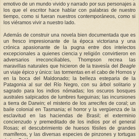
emotivo de un mundo vivido y narrado por sus personajes a
los que el escritor hace hablar con palabras de nuestro
tiempo, como si fueran nuestros contemporáneos, como si
los viéramos vivir a nuestro lado.
Además de construir una novela bien documentada que es
un fresco impresionante de la época victoriana y una
crónica apasionante de la pugna entre dos intelectos
excepcionales a quienes ciencia y religión convirtieron en
adversarios irreconciliables, Thompson recrea las
maravillas naturales que hicieron de la travesía del
Beagle
un viaje épico y único: las tormentas en el cabo de Hornos y
en la boca del Maldonado; la belleza esteparia de la
Patagonia al sur del Río Negro, con su árbol solitario y
sagrado para los indios nómadas; los oscuros bosques
australes salpicados de lumbres fueguinas; las incursiones
a tierra de Darwin; el misterio de los arrecifes de coral; un
baile colonial en Tasmania; el horror y la vergüenza de la
esclavitud en las haciendas de Brasil; el exterminio
concienzudo y premeditado de los indios por el general
Rosas; el descubrimiento de huesos fósiles de grandes
mamíferos, y las diversas especies de pinzones y tortugas