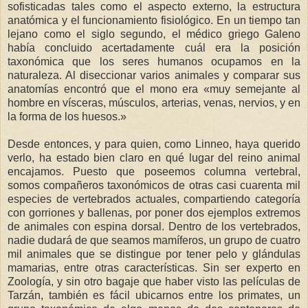
sofisticadas tales como el aspecto externo, la estructura
anatómica y el funcionamiento fisiológico. En un tiempo tan
lejano como el siglo segundo, el médico griego Galeno
había concluido acertadamente cuál era la posición
taxonómica que los seres humanos ocupamos en la
naturaleza. Al diseccionar varios animales y comparar sus
anatomías encontró que el mono era «muy semejante al
hombre en vísceras, músculos, arterias, venas, nervios, y en
la forma de los huesos.»
Desde entonces, y para quien, como Linneo, haya querido
verlo, ha estado bien claro en qué lugar del reino animal
encajamos. Puesto que poseemos columna vertebral,
somos compañeros taxonómicos de otras casi cuarenta mil
especies de vertebrados actuales, compartiendo categoría
con gorriones y ballenas, por poner dos ejemplos extremos
de animales con espina dorsal. Dentro de los vertebrados,
nadie dudará de que seamos mamíferos, un grupo de cuatro
mil animales que se distingue por tener pelo y glándulas
mamarias, entre otras características. Sin ser experto en
Zoología, y sin otro bagaje que haber visto las películas de
Tarzán, también es fácil ubicarnos entre los primates, un