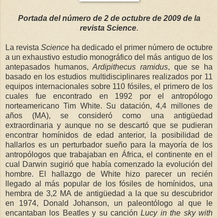
Portada del número de 2 de octubre de 2009 de la
revista Science
.
La revista
Science
ha dedicado el primer número de octubre
a un exhaustivo estudio monográfico del más antiguo de los
antepasados humanos,
Ardipithecus ramidus
, que se ha
basado en los estudios multidisciplinares realizados por 11
equipos internacionales sobre 110 fósiles, el primero de los
cuales fue encontrado en 1992 por el antropólogo
norteamericano Tim White. Su datación, 4,4 millones de
años (MA), se consideró como una antigüedad
extraordinaria y aunque no se descartó que se pudieran
encontrar homínidos de edad anterior, la posibilidad de
hallarlos es un perturbador sueño para la mayoría de los
antropólogos que trabajaban en África, el continente en el
cual Darwin sugirió que había comenzado la evolución del
hombre. El hallazgo de White hizo parecer un recién
llegado al más popular de los fósiles de homínidos, una
hembra de 3,2 MA de antigüedad a la que su descubridor
en 1974, Donald Johanson, un paleontólogo al que le
encantaban los Beatles y su canción
Lucy in the sky with