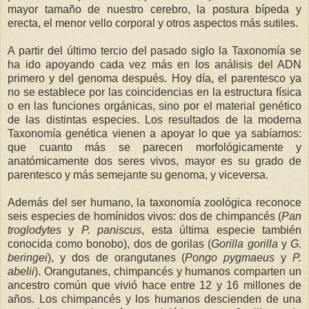
mayor tamaño de nuestro cerebro, la postura bípeda y
erecta, el menor vello corporal y otros aspectos más sutiles.
A partir del último tercio del pasado siglo la Taxonomía se
ha ido apoyando cada vez más en los análisis del ADN
primero y del genoma después. Hoy día, el parentesco ya
no se establece por las coincidencias en la estructura física
o en las funciones orgánicas, sino por el material genético
de las distintas especies. Los resultados de la moderna
Taxonomía genética vienen a apoyar lo que ya sabíamos:
que cuanto más se parecen morfológicamente y
anatómicamente dos seres vivos, mayor es su grado de
parentesco y más semejante su genoma, y viceversa.
Además del ser humano, la taxonomía zoológica reconoce
seis especies de homínidos vivos: dos de chimpancés (
Pan
troglodytes
y
P. paniscus
, esta última especie también
conocida como bonobo), dos de gorilas (
Gorilla gorilla
y
G.
beringei
), y dos de orangutanes (
Pongo pygmaeus
y
P.
abelii
). Orangutanes, chimpancés y humanos comparten un
ancestro común que vivió hace entre 12 y 16 millones de
años. Los chimpancés y los humanos descienden de una