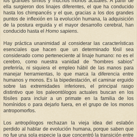
los grandes simios y muchos monos actuales. A partir de
ella surgieron dos linajes diferentes, el que ha conducido
hasta los chimpancés y el que, gracias a los dos grandes
puntos de inflexión en la evolución humana, la adquisición
de la postura erguida y el mayor desarrollo cerebral, han
conducido hasta el
Homo sapiens
.
Hay práctica unanimidad al considerar las características
esenciales que hacen que un determinado fósil sea
considerado como perteneciente al linaje humano: no es el
cerebro, como nuestra vanidad de “hombres sabios”
preferiría, ni siquiera el empleo hábil de las manos para
manejar herramientas, lo que marca la diferencia entre
humanos y monos. Es la bipedestación, el caminar erguido
sobre las extremidades inferiores, el principal rasgo
distintivo que los paleontólogos actuales buscan en los
fósiles para incluir a un primate en la familia de los
homínidos o para dejarlo fuera, en el grupo de los monos
antropomorfos.
Los antropólogos rechazan la vieja idea del eslabón
perdido al hablar de evolución humana, porque saben que
no fue una sola especie la que concentró la transición entre