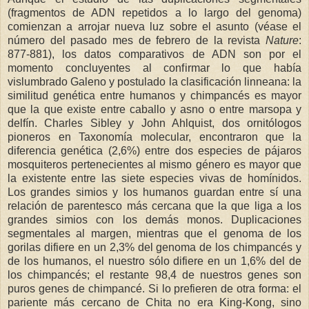
(fragmentos de ADN repetidos a lo largo del genoma)
comienzan a arrojar nueva luz sobre el asunto (véase el
número del pasado mes de febrero de la revista
Nature
:
877-881), los datos comparativos de ADN son por el
momento concluyentes al confirmar lo que había
vislumbrado Galeno y postulado la clasificación linneana: la
similitud genética entre humanos y chimpancés es mayor
que la que existe entre caballo y asno o entre marsopa y
delfín. Charles Sibley y John Ahlquist, dos ornitólogos
pioneros en Taxonomía molecular, encontraron que la
diferencia genética (2,6%) entre dos especies de pájaros
mosquiteros pertenecientes al mismo género es mayor que
la existente entre las siete especies vivas de homínidos.
Los grandes simios y los humanos guardan entre sí una
relación de parentesco más cercana que la que liga a los
grandes simios con los demás monos. Duplicaciones
segmentales al margen, mientras que el genoma de los
gorilas difiere en un 2,3% del genoma de los chimpancés y
de los humanos, el nuestro sólo difiere en un 1,6% del de
los chimpancés; el restante 98,4 de nuestros genes son
puros genes de chimpancé. Si lo prefieren de otra forma: el
pariente más cercano de Chita no era King-Kong, sino