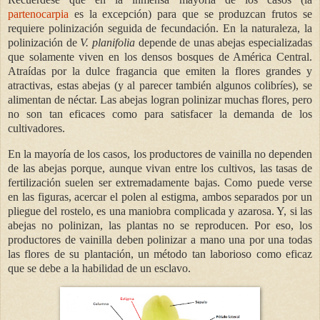
partenocarpia
es la excepción) para que se produzcan frutos se
requiere polinización seguida de fecundación. En la naturaleza, la
polinización de
V. planifolia
depende de unas abejas especializadas
que solamente viven en los densos bosques de América Central.
Atraídas por la dulce fragancia que emiten la flores grandes y
atractivas, estas abejas (y al parecer también algunos colibríes), se
alimentan de néctar. Las abejas logran polinizar muchas flores, pero
no son tan eficaces como para satisfacer la demanda de los
cultivadores.
En la mayoría de los casos, los productores de vainilla no dependen
de las abejas porque, aunque vivan entre los cultivos, las tasas de
fertilización suelen ser extremadamente bajas. Como puede verse
en las figuras, acercar el polen al estigma, ambos separados por un
pliegue del rostelo, es una maniobra complicada y azarosa. Y, si las
abejas no polinizan, las plantas no se reproducen. Por eso, los
productores de vainilla deben polinizar a mano una por una todas
las flores de su plantación, un método tan laborioso como eficaz
que se debe a la habilidad de un esclavo.