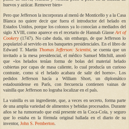
huevos y azúcar. Remover bien
»
Pero que Jefferson la incorporara al menú de Monticello y a la Casa
Blanca no quiere decir que fuera el introductor del helado en
Estados Unidos, porque los colonos ya lo conocían a mediados del
siglo XVIII, como aparece en el recetario de Hannah Glasse
Art of
Cookery
(1747). No cabe duda, sin embargo, de que Jefferson lo
popularizó al servirlo en los banquetes presidenciales. En el libro de
Edward T. Martin
Thomas Jefferson: Scientist
, se cuenta que un
invitado a la mesa presidencial, el médico Samuel Mitchill, anotó
que «los helados tenían forma de bolas del material helado
cubiertas por capas de masa caliente, lo cual producía un curioso
contraste, como si el helado acabara de salir del horno». Los
pedidos Jefferson hacía a William Short, un diplomático
estadounidense en París, con frecuencia contienen vainas de
vainilla que Jefferson no lograba localizar en el país.
La vainilla es un ingrediente, que, a veces en secreto, forma parte
de una amplia variedad de alimentos y bebidas procesados. Durante
años se ha rumoreado que está presente en la Coca-Cola, y seguro
que lo estaba en la fórmula original hallada en el diario de su
inventor,
John S. Pemberton
.