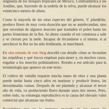
originaria de los bosques tropicales de México, Centroamérica y las
Antillas, que, huyendo de la umbría de la selva, puede alcanzar los
veinticinco metros de altura.
Como la mayoría de las otras especies del género,
V. planifolia
,
produce flores de muy corta duración que no se autofecundan, sino
que necesitan de algunos insectos que trasladen el polen hasta las
partes femeninas de la flor. Se abren cuando el sol comienza a salir
y se cierran por la tarde. Incapaz de fecundarse a sí misma, si al
anochecer la flor no ha sido fertilizada, se marchitará.
En
otra entrada de este blog
describí con detalle cómo se fecundan
las orquídeas y qué trucos emplean para atraer y, en muchos casos,
engañar a los insectos polinizadores. Remito a ese artículo para la
terminología que aparece en este texto.
El cultivo de vainilla requiere mucha mano de obra y una planta
puede tardar hasta cinco años en madurar y producir frutos, las
denominadas vainas. Después de ser plantada y alcanzar el tercer
año de vida, va produciendo flores durante unos dos meses. Pero,
sobre todo, su estrategia reproductiva es la causa del elevado valor
comercial que alcanzan sus frutos.
Recuérdese que en la inmensa mayoría de los casos (la