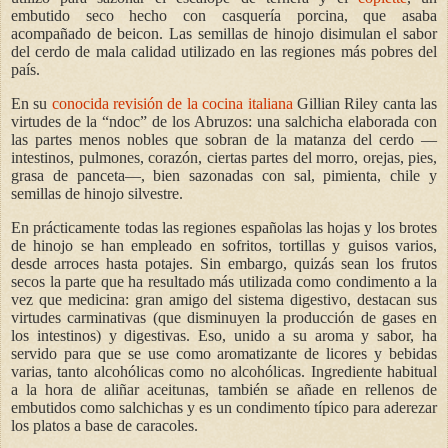
embutido seco hecho con casquería porcina, que asaba
acompañado de beicon. Las semillas de hinojo disimulan el sabor
del cerdo de mala calidad utilizado en las regiones más pobres del
país.
En su
conocida revisión de la cocina italiana
Gillian Riley canta las
virtudes de la “ndoc” de los Abruzos: una salchicha elaborada con
las partes menos nobles que sobran de la matanza del cerdo —
intestinos, pulmones, corazón, ciertas partes del morro, orejas, pies,
grasa de panceta—, bien sazonadas con sal, pimienta, chile y
semillas de hinojo silvestre.
En prácticamente todas las regiones españolas las hojas y los brotes
de hinojo se han empleado en sofritos, tortillas y guisos varios,
desde arroces hasta potajes. Sin embargo, quizás sean los frutos
secos la parte que ha resultado más utilizada como condimento a la
vez que medicina: gran amigo del sistema digestivo, destacan sus
virtudes carminativas (que disminuyen la producción de gases en
los intestinos) y digestivas. Eso, unido a su aroma y sabor, ha
servido para que se use como aromatizante de licores y bebidas
varias, tanto alcohólicas como no alcohólicas. Ingrediente habitual
a la hora de aliñar aceitunas, también se añade en rellenos de
embutidos como salchichas y es un condimento típico para aderezar
los platos a base de caracoles.