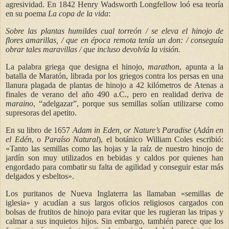
agresividad. En 1842 Henry Wadsworth Longfellow loó esa teoría
en su poema
La copa de la vida
:
Sobre las plantas humildes cual torreón / se eleva el hinojo de
flores amarillas, / que en época remota tenía un don: / conseguía
obrar tales maravillas / que incluso devolvía la visión.
La palabra griega que designa el hinojo,
marathon
, apunta a la
batalla de Maratón, librada por los griegos contra los persas en una
llanura plagada de plantas de hinojo a 42 kilómetros de Atenas a
finales de verano del año 490 a.C., pero en realidad deriva de
maraino
, “adelgazar”, porque sus semillas solían utilizarse como
supresoras del apetito.
En su libro de 1657
Adam in Eden, or Nature’s Paradise
(
Adán en
el Edén
, o
Paraíso Natural
), el botánico William Coles escribió:
«Tanto las semillas como las hojas y la raíz de nuestro hinojo de
jardín son muy utilizados en bebidas y caldos por quienes han
engordado para combatir su falta de agilidad y conseguir estar más
delgados y esbeltos».
Los puritanos de Nueva Inglaterra las llamaban «semillas de
iglesia» y acudían a sus largos oficios religiosos cargados con
bolsas de frutitos de hinojo para evitar que les rugieran las tripas y
calmar a sus inquietos hijos. Sin embargo, también parece que los