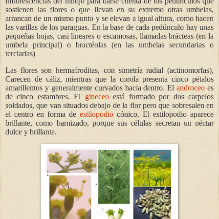
inflorescencias del hinojo para darse cuenta de los pedúnculos que
sostienen las flores o que llevan en su extremo otras umbelas,
arrancan de un mismo punto y se elevan a igual altura, como hacen
las varillas de los paraguas. En la base de cada pedúnculo hay unas
pequeñas hojas, casi lineares o escamosas, llamadas brácteas (en la
umbela principal) o bractéolas (en las umbelas secundarias o
terciarias)
Las flores son hermafroditas, con simetría radial (actinomorfas),
Carecen de cáliz, mientras que la corola presenta cinco pétalos
amarillentos y generalmente curvados hacia dentro. El
androceo
es
de cinco estambres. El
gineceo
está formado por dos carpelos
soldados, que van situados debajo de la flor pero que sobresalen en
el centro en forma de
estilopodio
cónico. El estilopodio aparece
brillante, como barnizado, porque sus células secretan un néctar
dulce y brillante.