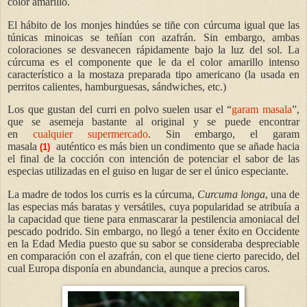
color amarillo.
El hábito de los monjes hindúes se tiñe con cúrcuma igual que las
túnicas minoicas se teñían con azafrán. Sin embargo, ambas
coloraciones se desvanecen rápidamente bajo la luz del sol. La
cúrcuma es el componente que le da el color amarillo intenso
característico a la mostaza preparada tipo americano (la usada en
perritos calientes, hamburguesas, sándwiches, etc.)
Los que gustan del curri en polvo suelen usar el “
garam masala
”,
que se asemeja bastante al original y se puede encontrar
en
cualquier supermercado
. Sin embargo, el garam
masala
auténtico
es más bien un condimento que se añade hacia
(1)
el final de la cocción con intención de potenciar el sabor de las
especias utilizadas en el guiso en lugar de ser el único especiante.
La madre de todos los curris es la cúrcuma,
Curcuma longa
, una de
las especias más baratas y versátiles, cuya popularidad se atribuía a
la capacidad que tiene para enmascarar la pestilencia amoniacal del
pescado podrido. Sin embargo, no llegó a tener éxito en Occidente
en la Edad Media puesto que su sabor se consideraba despreciable
en comparación con el azafrán, con el que tiene cierto parecido, del
cual Europa disponía en abundancia, aunque a precios caros.