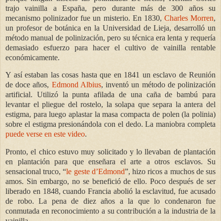
trajo vainilla a España, pero durante más de 300 años su
mecanismo polinizador fue un misterio. En 1830,
Charles Morren
,
un profesor de botánica en la Universidad de Lieja, desarrolló un
método manual de polinización, pero su técnica era lenta y requería
demasiado esfuerzo para hacer el cultivo de vainilla rentable
económicamente.
Y así estaban las cosas hasta que en 1841 un esclavo de Reunión
de doce años,
Edmond Albius
,
inventó un método de polinización
artificial. Utilizó la punta afilada de una caña de bambú para
levantar el pliegue del rostelo, la solapa que separa la antera del
estigma, para luego aplastar la masa compacta de polen (la polinia)
sobre el estigma presionándola con el dedo. La maniobra completa
puede verse en este video
.
Pronto, el chico estuvo muy solicitado y lo llevaban de plantación
en plantación para que enseñara el arte a otros esclavos. Su
sensacional truco, “
le geste d’Edmond
”, hizo ricos a muchos de sus
amos. Sin embargo, no se benefició de ello. Poco después de ser
liberado en 1848, cuando Francia abolió la esclavitud, fue acusado
de robo. La pena de diez años a la que lo condenaron fue
conmutada en reconocimiento a su contribución a la industria de la
vainilla.