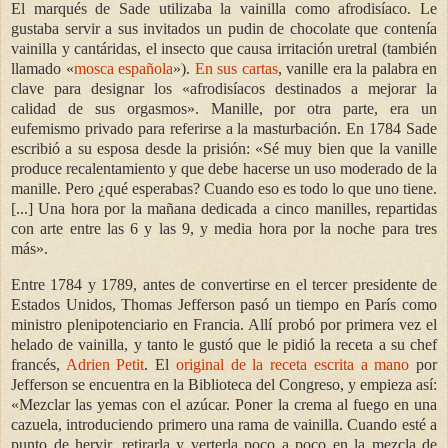
El marqués de Sade utilizaba la vainilla como afrodisíaco. Le
gustaba servir a sus invitados un pudin de chocolate que contenía
vainilla y cantáridas, el insecto que causa irritación uretral (también
llamado «
mosca española
»).
En sus cartas
, vanille era la palabra en
clave para designar los «afrodisíacos destinados a mejorar la
calidad de sus orgasmos». Manille, por otra parte, era un
eufemismo privado para referirse a la masturbación. En 1784 Sade
escribió a su esposa desde la prisión:
«
Sé muy bien que la vanille
produce recalentamiento y que debe hacerse un uso moderado de la
manille. Pero ¿qué esperabas? Cuando eso es todo lo que uno tiene.
[...] Una hora por la mañana dedicada a cinco manilles, repartidas
con arte entre las 6 y las 9, y media hora por la noche para tres
más
»
.
Entre 1784 y 1789, antes de convertirse en el tercer presidente de
Estados Unidos, Thomas Jefferson pasó un tiempo en París como
ministro plenipotenciario en Francia. Allí probó por primera vez el
helado de vainilla, y tanto le gustó que le pidió la receta a su chef
francés,
Adrien Petit
. El
original de la receta escrita a mano
por
Jefferson se encuentra en la Biblioteca del Congreso, y empieza así:
«
Mezclar las yemas con el azúcar. Poner la crema al fuego en una
cazuela, introduciendo primero una rama de vainilla. Cuando esté a
punto de hervir, retirarla y verterla poco a poco en la mezcla de