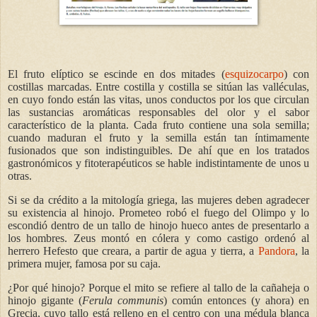
El fruto elíptico se escinde en dos mitades (
esquizocarpo
) con
costillas marcadas. Entre costilla y costilla se sitúan las valléculas,
en cuyo fondo están las vitas, unos conductos por los que circulan
las sustancias aromáticas responsables del olor y el sabor
característico de la planta. Cada fruto contiene una sola semilla;
cuando maduran el fruto y la semilla están tan íntimamente
fusionados que son indistinguibles. De ahí que en los tratados
gastronómicos y fitoterapéuticos se hable indistintamente de unos u
otras.
Si se da crédito a la mitología griega, las mujeres deben agradecer
su existencia al hinojo. Prometeo robó el fuego del Olimpo y lo
escondió dentro de un tallo de hinojo hueco antes de presentarlo a
los hombres. Zeus montó en cólera y como castigo ordenó al
herrero Hefesto que creara, a partir de agua y tierra, a
Pandora
, la
primera mujer, famosa por su caja.
¿Por qué hinojo? Porque el mito se refiere al tallo de la cañaheja o
hinojo gigante (
Ferula communis
) común entonces (y ahora) en
Grecia, cuyo tallo está relleno en el centro con una médula blanca