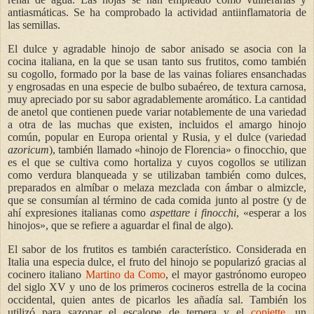
antiasmáticas. Se ha comprobado la actividad antiinflamatoria de
las semillas.
El dulce y agradable hinojo de sabor anisado se asocia con la
cocina italiana, en la que se usan tanto sus frutitos, como también
su cogollo, formado por la base de las vainas foliares ensanchadas
y engrosadas en una especie de bulbo subaéreo, de textura carnosa,
muy apreciado por su sabor agradablemente aromático. La cantidad
de anetol que contienen puede variar notablemente de una variedad
a otra de las muchas que existen, incluidos el amargo hinojo
común, popular en Europa oriental y Rusia, y el dulce (variedad
azoricum
), también llamado «hinojo de Florencia» o finocchio, que
es el que se cultiva como hortaliza y cuyos cogollos se utilizan
como verdura blanqueada y se utilizaban también como dulces,
preparados en almíbar o melaza mezclada con ámbar o almizcle,
que se consumían al término de cada comida junto al postre (y de
ahí expresiones italianas como
aspettare i finocchi
, «esperar a los
hinojos», que se refiere a aguardar el final de algo).
El sabor de los frutitos es también característico. Considerada en
Italia una especia dulce, el fruto del hinojo se popularizó gracias al
cocinero italiano
Martino da Como
, el mayor gastrónomo europeo
del siglo XV y uno de los primeros cocineros estrella de la cocina
occidental, quien antes de picarlos les añadía sal. También los
utilizó para sazonar el escalope de ternera y el
copiette
,
un