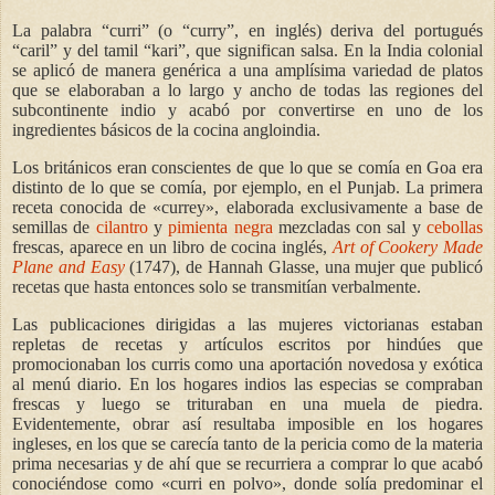
La palabra “curri” (o “curry”, en inglés) deriva del portugués
“caril” y del tamil “kari”, que significan salsa. En la India colonial
se aplicó de manera genérica a una amplísima variedad de platos
que se elaboraban a lo largo y ancho de todas las regiones del
subcontinente indio y acabó por convertirse en uno de los
ingredientes básicos de la cocina angloindia.
Los británicos eran conscientes de que lo que se comía en Goa era
distinto de lo que se comía, por ejemplo, en el Punjab. La primera
receta conocida de «currey», elaborada exclusivamente a base de
semillas de
cilantro
y
pimienta negra
mezcladas con sal y
cebollas
frescas, aparece en un libro de cocina inglés,
Art of Cookery Made
Plane and Easy
(1747), de Hannah Glasse, una mujer que publicó
recetas que hasta entonces solo se transmitían verbalmente.
Las publicaciones dirigidas a las mujeres victorianas estaban
repletas de recetas y artículos escritos por hindúes que
promocionaban los curris como una aportación novedosa y exótica
al menú diario. En los hogares indios las especias se compraban
frescas y luego se trituraban en una muela de piedra.
Evidentemente, obrar así resultaba imposible en los hogares
ingleses, en los que se carecía tanto de la pericia como de la materia
prima necesarias y de ahí que se recurriera a comprar lo que acabó
conociéndose como «curri en polvo», donde solía predominar el