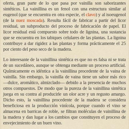
oferta, gran parte de lo que pasa por vainilla son saborizantes
sintéticos. La vainillina es un fenol con una estructura similar al
eugenol (que se encuentra en otra especie, el
clavo
) y al isoeugenol
(de la
nuez moscada
). Resulta fácil de fabricar a partir del licor
residual, un subproducto del proceso de fabricación de papel. El
licor residual está compuesto sobre todo de lignina, una sustancia
que se encuentra en los tabiques celulares de las plantas. La lignina
contribuye a dar rigidez a las plantas y forma prácticamente el 25
por ciento del peso seco de la madera.
Lo interesante de la vainillina sintética es que no es falsa ni se trata
de un sucedáneo, aunque se obtenga mediante un proceso artificial.
Químicamente es idéntica a la vainillina procedente de la vaina de
vainilla. Sin embargo, la vainilla de vaina tiene un sabor más rico
—dulce, aromático, almizclado— debido a la presencia de muchos
otros compuestos. De modo que la pureza de la vainillina sintética
juega en su contra al producirle un olor acre y un regusto amargo.
Dicho esto, la vainillina procedente de la madera se considera
beneficiosa en la producción vinícola, porque cuando el vino se
almacena en barricas de roble, se filtran moléculas de vainillina de
la madera y dan lugar a los cambios que constituyen el proceso de
envejecimiento de un buen vino.