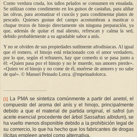
Como verdura cruda, los tallos pelados se consumen en ensalada.
Se utilizan como condimento en los guisos de castañas, para aliñar
las olivas, para aromatizar el cuscús y para condimentar platos de
pescado. Quienes gustan del campo acostumbran a masticar o
chupar trozos de hinojo directamente sin ninguna preparación, ya
que, además de quitar el mal aliento, refrescan y calma la sed,
debido probablemente a su agradable sabor a anís.
Y no se olviden de sus propiedades sutilmente afrodisiacas. Al igual
que el romero, el hinojo está relacionado con el amor verdadero,
por lo que, según el refranero, hay que comerlo si se pasa junto a
él: «Quien pasa por el hinojo y no le muerde, sus amores pierde».
«Quien ve el hinojo y no come de él, muérese de amores y no sabe
de qué». © Manuel Peinado Lorca. @mpeinadolorca.
La PMA se sintetiza comúnmente a partir del anetol, el
[1]
compuesto del aroma del anís y el hinojo, principalmente
debido a que el material de partida original, el safrol (un
aceite esencial procedente del árbol
Sassafras albidum
), se
ha vuelto menos disponible debido a la prohibición legal de
su comercio, lo que ha hecho que los fabricantes de drogas
ilícitas empleen anetol como alternativa.