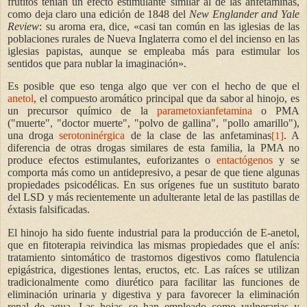
frutitos tenían un efecto estimulante similar al de las anfetaminas,
como deja claro una edición de 1848 del
New Englander and Yale
Review
: su aroma era, dice, «casi tan común en las iglesias de las
poblaciones rurales de Nueva Inglaterra como el del incienso en las
iglesias papistas, aunque se empleaba más para estimular los
sentidos que para nublar la imaginación».
Es posible que eso tenga algo que ver con el hecho de que el
anetol
, el compuesto aromático principal que da sabor al hinojo, es
un precursor químico de la
parametoxianfetamina
o PMA
("muerte", "doctor muerte", "polvo de gallina", "pollo amarillo"),
una droga
serotoninérgica
de la clase de las anfetaminas
. A
[1]
diferencia de otras drogas similares de esta familia, la PMA no
produce efectos estimulantes, euforizantes o
entactógenos
y se
comporta más como un antidepresivo, a pesar de que tiene algunas
propiedades psicodélicas. En sus orígenes fue un sustituto barato
del LSD y más recientemente un adulterante letal de las pastillas de
éxtasis falsificadas.
El hinojo ha sido fuente industrial para la producción de E-anetol,
que en fitoterapia reivindica las mismas propiedades que el anís:
tratamiento sintomático de trastornos digestivos como flatulencia
epigástrica, digestiones lentas, eructos, etc. Las raíces se utilizan
tradicionalmente como diurético para facilitar las funciones de
eliminación urinaria y digestiva y para favorecer la eliminación
renal de agua. Las hojas se han empleado como vulnerarias y