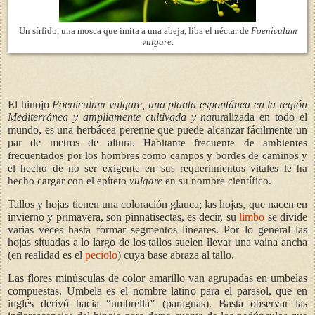
Un sírfido, una mosca que imita a una abeja, liba el néctar de
Foeniculum
vulgare
.
El hinojo
Foeniculum vulgare, una planta espontánea en la región
Mediterránea y ampliamente cultivada y nat
uralizada en todo el
mundo, es una herbácea perenne que puede alcanzar fácilmente un
par de metros de altura.
Habitante frecuente de ambientes
frecuentados por los hombres como campos y bordes de caminos y
el hecho de no ser exigente en sus requerimientos vitales le ha
hecho cargar con el epíteto
vulgare
en su nombre científico.
Tallos y hojas tienen una coloración glauca; las hojas, que nacen en
invierno y primavera, son pinnatisectas, es decir, su
limbo
se divide
varias veces hasta formar segmentos lineares. Por lo general las
hojas situadas a lo largo de los tallos suelen llevar una vaina ancha
(en realidad es el
peciolo
) cuya base abraza al tallo.
Las flores minúsculas de color amarillo van agrupadas en umbelas
compuestas. Umbela es el nombre latino para el parasol, que en
inglés derivó hacia “umbrella” (paraguas). Basta observar las