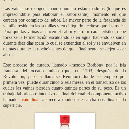
Las vainas se recogen cuando aún no están maduras (lo que es
imprescindible para elaborar el saborizante), momento en que
carecen por completo de sabor. La mayor parte de la fragancia de
vainilla reside en las semillas y en el líquido aceitoso que las rodea.
Para que las vainas alcancen el sabor y el olor característico, debe
forzarse la fermentación escaldándolas en agua, haciéndolas sudar
durante diez días (para lo cual se extienden al sol y se envuelven en
mantas durante la noche), antes de que, finalmente, se dejen secar
al sol.
Este proceso de curado, llamado «método Borbón» por la isla
francesa del océano Índico (que, en 1793, después de la
Revolución, pasó a llamarse Reunión) donde se empleó por
primera vez, puede durar cinco o seis meses, en el transcurso de los
cuales las vainas pierden cuatro quintas partes de su peso. Es un
trabajo laborioso e intensivo al final del cual el componente activo
llamado “
vainillina
” aparece a modo de escarcha cristalina en la
superficie.