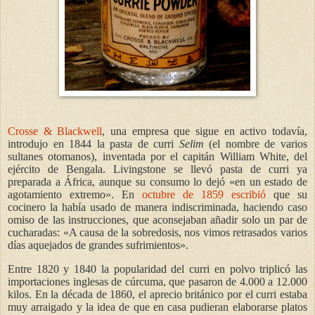
Crosse & Blackwell
, una empresa que sigue en activo todavía,
introdujo en 1844 la pasta de curri
Selim
(el nombre de varios
sultanes otomanos), inventada por el capitán William White, del
ejército de Bengala. Livingstone se llevó pasta de curri ya
preparada a África, aunque su consumo lo dejó «en un estado de
agotamiento extremo». En
octubre de 1859 escribió
que su
cocinero la había usado de manera indiscriminada, haciendo caso
omiso de las instrucciones, que aconsejaban añadir solo un par de
cucharadas: «A causa de la sobredosis, nos vimos retrasados varios
días aquejados de grandes sufrimientos».
Entre 1820 y 1840 la popularidad del curri en polvo triplicó las
importaciones inglesas de cúrcuma, que pasaron de 4.000 a 12.000
kilos. En la década de 1860, el aprecio británico por el curri estaba
muy arraigado y la idea de que en casa pudieran elaborarse platos