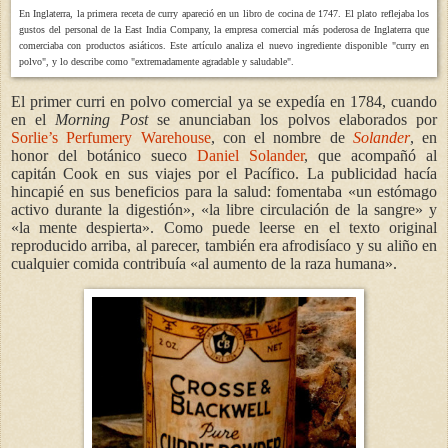
En Inglaterra, la primera receta de curry apareció en un libro de cocina de 1747. El plato reflejaba los
gustos del personal de la East India Company, la empresa comercial más poderosa de Inglaterra que
comerciaba con productos asiáticos. Este artículo analiza el nuevo ingrediente disponible "curry en
polvo", y lo describe como "extremadamente agradable y saludable".
El primer curri en polvo comercial ya se expedía en 1784, cuando
en el
Morning Post
se anunciaban los polvos elaborados por
Sorlie’s Perfumery Warehouse
, con el nombre de
Solander
, en
honor del botánico sueco
Daniel Solander
, que acompañó al
capitán Cook en sus viajes por el Pacífico. La publicidad hacía
hincapié en sus beneficios para la salud: fomentaba «un estómago
activo durante la digestión», «la libre circulación de la sangre» y
«la mente despierta». Como puede leerse en el texto original
reproducido arriba, al parecer, también era afrodisíaco y su aliño en
cualquier comida contribuía «al aumento de la raza humana».