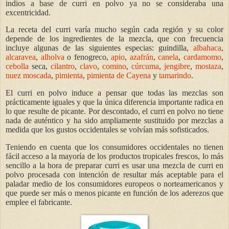
indios a base de curri en polvo ya no se consideraba una
excentricidad.
La receta del curri varía mucho según cada región y su color
depende de los ingredientes de la mezcla, que con frecuencia
incluye algunas de las siguientes especias: guindilla,
albahaca
,
alcaravea
,
alholva
o fenogreco,
apio
,
azafrán
,
canela
,
cardamomo
,
cebolla
seca,
cilantro
,
clavo
,
comino
,
cúrcuma
,
jengibre
,
mostaza
,
nuez moscada
,
pimienta
,
pimienta de Cayena
y
tamarindo
.
El curri en polvo induce a pensar que todas las mezclas son
prácticamente iguales y que la única diferencia importante radica en
lo que resulte de picante. Por descontado, el curri en polvo no tiene
nada de auténtico y ha sido ampliamente sustituido por mezclas a
medida que los gustos occidentales se volvían más sofisticados.
Teniendo en cuenta que los consumidores occidentales no tienen
fácil acceso a la mayoría de los productos tropicales frescos, lo más
sencillo a la hora de preparar curri es usar una mezcla de curri en
polvo procesada con intención de resultar más aceptable para el
paladar medio de los consumidores europeos o norteamericanos y
que puede ser más o menos picante en función de los aderezos que
emplee el fabricante.