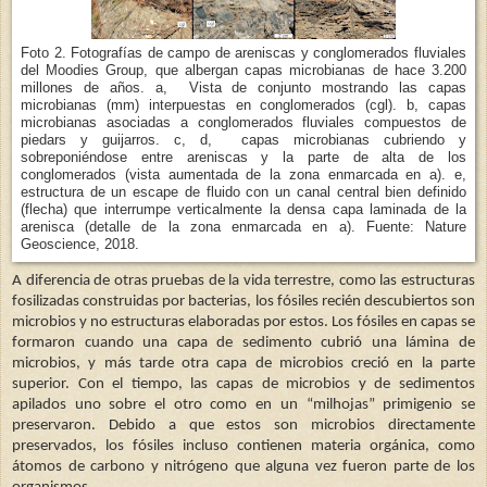
Foto 2. Fotografías de campo de areniscas y conglomerados fluviales
del Moodies Group, que albergan capas microbianas de hace 3.200
millones de años. a, Vista de conjunto mostrando las capas
microbianas (mm) interpuestas en conglomerados (cgl). b, capas
microbianas asociadas a conglomerados fluviales compuestos de
piedars y guijarros. c, d, capas microbianas cubriendo y
sobreponiéndose entre areniscas y la parte de alta de los
conglomerados (vista aumentada de la zona enmarcada en a). e,
estructura de un escape de fluido con un canal central bien definido
(flecha) que interrumpe verticalmente la densa capa laminada de la
arenisca (detalle de la zona enmarcada en a). Fuente: Nature
Geoscience, 2018.
A diferencia de otras pruebas de la vida terrestre, como las estructuras
fosilizadas construidas por bacterias, los fósiles recién descubiertos son
microbios y no estructuras elaboradas por estos. Los fósiles en capas se
formaron cuando una capa de sedimento cubrió una lámina de
microbios, y más tarde otra capa de microbios creció en la parte
superior. Con el tiempo, las capas de microbios y de sedimentos
apilados uno sobre el otro como en un “milhojas” primigenio se
preservaron. Debido a que estos son microbios directamente
preservados, los fósiles incluso contienen materia orgánica, como
átomos de carbono y nitrógeno que alguna vez fueron parte de los