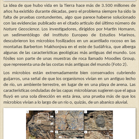
La idea de que hubo vida en la Tierra hace más de 3.500 millones de
años ha existido durante décadas, pero el problema siempre ha sido la
falta de pruebas contundentes, algo que parece haberse solucionado
con las evidencias publicado en el citado artículo del último número de
Nature Geoscience
. Los investigadores, dirigidos por Martin Homann,
un sedimentólogo del Instituto Europeo de Estudios Marinos,
descubrieron los microbios fosilizados en un acantilado rocoso en las
montañas Barberton Makhonjwa en el este de Sudáfrica, que alberga
algunas de las características geológicas más antiguas del mundo. Los
fósiles son parte de unas muestras de roca llamado Moodies Group,
que representa una de las costas más antiguas del mundo (Foto 2).
Los microbios están extremadamente bien conservados cubriendo
guijarros, una señal de que los organismos vivían en un antiguo lecho
de río, un ambiente terrestre, en lugar de en una playa de arena. Las
características onduladas de las capas microbianas sugieren que el agua
fluyó en una sola dirección en esta área, una prueba más de que los
microbios vivían a lo largo de un río o, quizás, de un abanico aluvial.