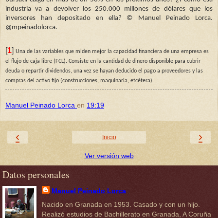
industria va a devolver los 250.000 millones de dólares que los
inversores han depositado en ella?
©
Manuel Peinado Lorca.
@mpeinadolorca.
[
1
]
Una de las variables que miden mejor la capacidad financiera de una empresa es
el flujo de caja libre (FCL). Consiste en la cantidad de dinero disponible para cubrir
deuda o repartir dividendos, una vez se hayan deducido el pago a proveedores y las
compras del activo fijo (construcciones, maquinaria, etcétera).
Manuel Peinado Lorca
en
19:19
‹
›
Inicio
Ver versión web
Datos personales
Manuel Peinado Lorca
Nacido en Granada en 1953. Casado y con un hijo.
Realizó estudios de Bachillerato en Granada, A Coruña