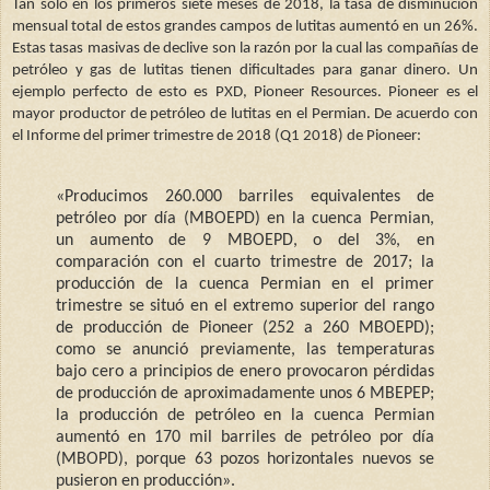
Tan solo en los primeros siete meses de 2018, la tasa de disminución
mensual total de estos grandes campos de lutitas aumentó en un 26%.
Estas tasas masivas de declive son la razón por la cual las compañías de
petróleo y gas de lutitas tienen dificultades para ganar dinero. Un
ejemplo perfecto de esto es PXD, Pioneer Resources. Pioneer es el
mayor productor de petróleo de lutitas en el Permian. De acuerdo con
el Informe del primer trimestre de 2018 (Q1 2018) de Pioneer:
«
Producimos 260.000 barriles equivalentes de
petróleo por día (MBOEPD) en la cuenca Permian,
un aumento de 9 MBOEPD, o del 3%, en
comparación con el cuarto trimestre de 2017; la
producción de la cuenca Permian en el primer
trimestre se situó en el extremo superior del rango
de producción de Pioneer (252 a 260 MBOEPD);
como se anunció previamente, las temperaturas
bajo cero a principios de enero provocaron pérdidas
de producción de aproximadamente unos 6 MBEPEP;
la producción de petróleo en la cuenca Permian
aumentó en 170 mil barriles de petróleo por día
(MBOPD), porque 63 pozos horizontales nuevos se
pusieron en producción
»
.