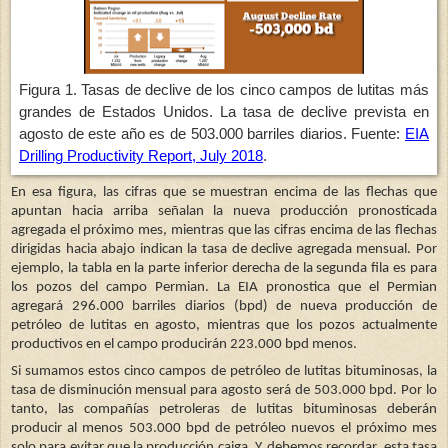
Figura 1. Tasas de declive de los cinco campos de lutitas más
grandes de Estados Unidos. La tasa de declive prevista en
agosto de este año es de 503.000 barriles diarios. Fuente:
EIA
Drilling Productivity Report, July 2018
.
En esa figura, las cifras que se muestran encima de las flechas que
apuntan hacia arriba señalan la nueva producción pronosticada
agregada el próximo mes, mientras que las cifras encima de las flechas
dirigidas hacia abajo indican la tasa de declive agregada mensual. Por
ejemplo, la tabla en la parte inferior derecha de la segunda fila es para
los pozos del campo Permian. La EIA pronostica que el Permian
agregará 296.000 barriles diarios (bpd) de nueva producción de
petróleo de lutitas en agosto, mientras que los pozos actualmente
productivos en el campo producirán 223.000 bpd menos.
Si sumamos estos cinco campos de petróleo de lutitas bituminosas, la
tasa de disminución mensual para agosto será de 503.000 bpd. Por lo
tanto, las compañías petroleras de lutitas bituminosas deberán
producir al menos 503.000 bpd de petróleo nuevos el próximo mes
solo para evitar que la producción caiga. Y, debemos recordar, esta tasa