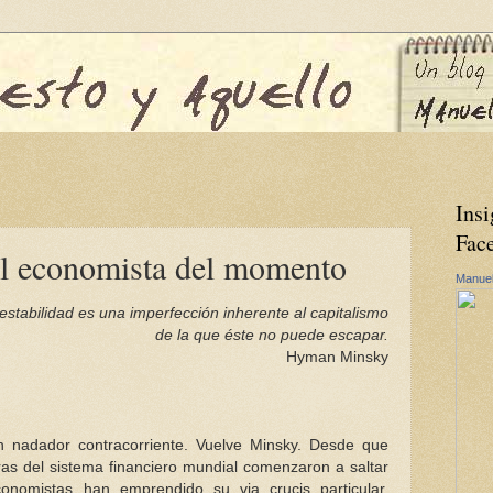
Insi
Fac
l economista del momento
Manuel
estabilidad es una imperfección inherente al capitalismo
de la que éste no puede escapar.
Hyman Minsky
n nadador contracorriente. Vuelve Minsky. Desde que
ras del sistema financiero mundial comenzaron a saltar
conomistas han emprendido su via crucis particular.