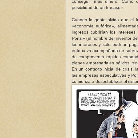
conseguir más dinero. Como ob
posibilidad de un fracaso».
Cuando la gente olvida que el f
«economía eufórica», alimentad
ingresos cubrirían los interese
Ponzi» (el nombre del inventor del
los intereses y sólo podrían pa
euforia va acompañada de sobrev
de compraventa rápidas comand
planes empresariales sólidos, sin
En un contexto inicial de crisis
las empresas especulativas y Pon
comienza a desestabilizar el sist