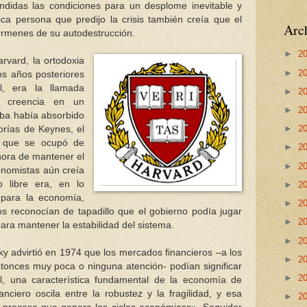
ondidas las condiciones para un desplome inevitable y
nica persona que predijo la crisis también creía que el
Arch
gérmenes de su autodestrucción.
►
2
vard, la ortodoxia
►
2
s años posteriores
, era la llamada
►
2
ja creencia en un
►
2
aba había absorbido
►
2
orías de Keynes, el
a que se ocupó de
►
2
hora de mantener el
►
2
nomistas aún creía
 libre era, en lo
►
2
 para la economía,
►
2
s reconocían de tapadillo que el gobierno podía jugar
►
2
ara mantener la estabilidad del sistema.
►
2
y advirtió en 1974 que los mercados financieros –a los
►
2
tonces muy poca o ninguna atención- podían significar
►
2
l, una característica fundamental de la economía de
ciero oscila entre la robustez y la fragilidad, y esa
►
2