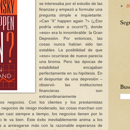
se interesaba por el estudio de las
►
2
finanzas y empezó a formular una
pregunta simple e inquietante:
Seg
«Can "it" happen again ?» (¿Eso
podría volver a ocurrir?), donde
«eso» era lo innombrable: la Gran
Depresión. Por entonces, las
cosas nunca habían sido tan
estables. La posibilidad de que
«eso» ocurriese de nuevo parecía
una broma. Pero las épocas de
estabilidad encajaban
perfectamente en su hipótesis. En
el despuntar de una depresión –
observó- las instituciones
Busc
financieras son
extraordinariamente
os negocios. Con los clientes y los prestamistas
 negocios de riesgo moderado, las cosas marchan con
n casi siempre a tiempo, los negocios tienen por lo
 le va bien. Este éxito inevitablemente anima a los
tas a arriesgarse más con la razonable esperanza de