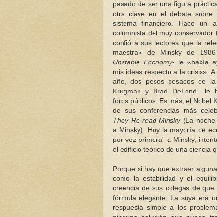
pasado de ser una figura práctic
otra clave en el debate sobre 
sistema financiero. Hace un a
columnista del muy conservador F
confió a sus lectores que la rel
maestra» de Minsky de 1986
Unstable Economy
- le «había a
mis ideas respecto a la crisis». A
año, dos pesos pesados de la
Krugman y Brad DeLond– le 
foros públicos. Es más, el Nobel 
de sus conferencias más cele
They Re-read Minsky
(La noche 
a Minsky). Hoy la mayoría de ec
por vez primera” a Minsky, inten
el edificio teórico de una ciencia 
Porque si hay que extraer alguna
como la estabilidad y el equili
creencia de sus colegas de que 
fórmula elegante. La suya era u
respuesta simple a los problema