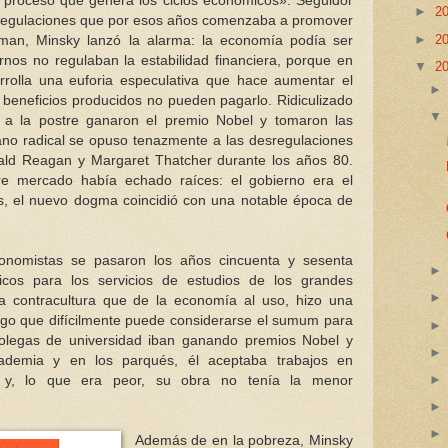
el proceso que genera los ciclos económicos». Seguidor
►
2
regulaciones que por esos años comenzaba a promover
►
2
dman, Minsky lanzó la alarma: la economía podía ser
ernos no regulaban la estabilidad financiera, porque en
▼
2
rolla una euforia especulativa que hace aumentar el
 beneficios producidos no pueden pagarlo. Ridiculizado
 a la postre ganaron el premio Nobel y tomaron las
ano radical se opuso tenazmente a las desregulaciones
ald Reagan y Margaret Thatcher durante los años 80.
re mercado había echado raíces: el gobierno era el
s, el nuevo dogma coincidió con una notable época de
onomistas se pasaron los años cincuenta y sesenta
cos para los servicios de estudios de los grandes
a contracultura que de la economía al uso, hizo una
algo que difícilmente puede considerarse el sumum para
colegas de universidad iban ganando premios Nobel y
ademia y en los parqués, él aceptaba trabajos en
a y, lo que era peor, su obra no tenía la menor
Además de en la pobreza, Minsky