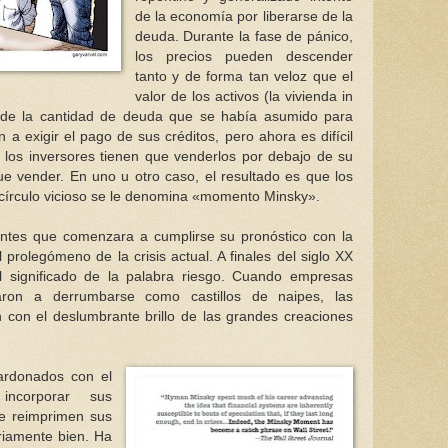
de la economía por liberarse de la
deuda. Durante la fase de pánico,
los precios pueden descender
tanto y de forma tan veloz que el
valor de los activos (la vivienda in
 de la cantidad de deuda que se había asumido para
a exigir el pago de sus créditos, pero ahora es difícil
, los inversores tienen que venderlos por debajo de su
ue vender. En uno u otro caso, el resultado es que los
 círculo vicioso se le denomina «momento Minsky».
ntes que comenzara a cumplirse su pronóstico con la
l prolegómeno de la crisis actual. A finales del siglo XX
 significado de la palabra riesgo. Cuando empresas
aron a derrumbarse como castillos de naipes, las
 con el deslumbrante brillo de las grandes creaciones
ardonados con el
ncorporar sus
se reimprimen sus
riamente bien. Ha