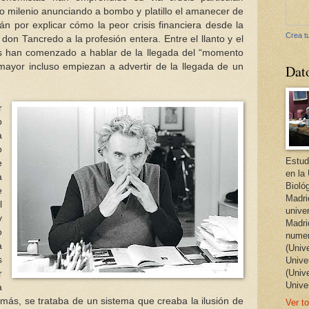
 milenio anunciando a bombo y platillo el amanecer de
án por explicar cómo la peor crisis financiera desde la
Crea tu
on Tancredo a la profesión entera. Entre el llanto y el
los han comenzado a hablar de la llegada del “momento
ayor incluso empiezan a advertir de la llegada de un
Dat
r
o
a
o
Estud
e
en la
a
Bioló
e
Madri
l
unive
y
Madri
o
numer
a
(Univ
s
Univer
(Univ
r
Unive
a
más, se trataba de un sistema que creaba la ilusión de
Ver to