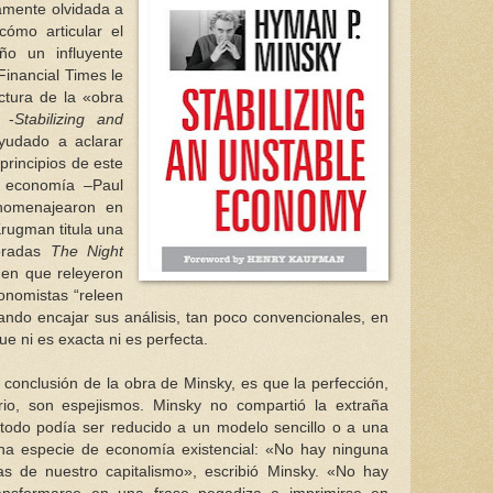
amente olvidada a
cómo articular el
ño un influyente
inancial Times le
ectura de la «obra
 -
Stabilizing and
yudado a aclarar
 principios de este
 economía –Paul
homenajearon en
Krugman titula una
bradas
The Night
en que releyeron
onomistas “releen
tando encajar sus análisis, tan poco convencionales, en
que ni es exacta ni es perfecta.
 conclusión de la obra de Minsky, es que la perfección,
brio, son espejismos. Minsky no compartió la extraña
todo podía ser reducido a un modelo sencillo o a una
na especie de economía existencial: «No hay ninguna
s de nuestro capitalismo», escribió Minsky. «No hay