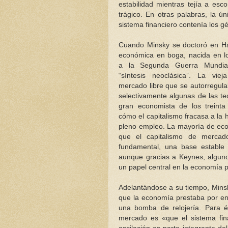
estabilidad mientras tejía a esc
trágico. En otras palabras, la ú
sistema financiero contenía los 
Cuando Minsky se doctoró en Har
económica en boga, nacida en lo
a la Segunda Guerra Mundial
“síntesis neoclásica”. La vie
mercado libre que se autorregul
selectivamente algunas de las te
gran economista de los treint
cómo el capitalismo fracasa a la 
pleno empleo. La mayoría de eco
que el capitalismo de mercado
fundamental, una base estable
aunque gracias a Keynes, alguno
un papel central en la economía p
Adelantándose a su tiempo, Minsk
que la economía prestaba por en
una bomba de relojería. Para é
mercado es «que el sistema finan