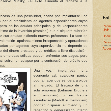
servó Minsky, «el éxito alimenta el rechazo a la
racaso es una posibilidad, acaba por implantarse una
Enla
a por el crecimiento de agentes especuladores cuyos
s pero no las deudas principales, y de «especuladores
Págin
UAH
 timo de la inversión piramidal) que ni siquiera cubrirían
gar sus deudas pidiendo nuevos préstamos. La fase de
Unive
aloración, apalancamiento irresponsable y operaciones
Perió
adas por agentes cuya supervivencia no depende de
Acces
o del dinero prestado y de créditos a libre disposición.
, las empresas sólidas pueden enfrentar sus pagos, pero
zi sufren un colapso por la contracción del crédito que
ema.
Una vez implantada una
economía así, cualquier pánico
podría hacer que se fuera a pique
al mercado. El fracaso de una
sola empresa (Lehman Brothers
in memoriam) o un fraude
asombroso (Madoff in memoriam)
podrían disparar el miedo y un
repentino y generalizado intento