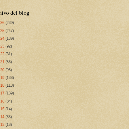
ivo del blog
026
(239)
025
(247)
024
(139)
023
(92)
022
(31)
021
(53)
020
(95)
019
(138)
018
(113)
017
(139)
016
(84)
015
(14)
014
(33)
013
(18)