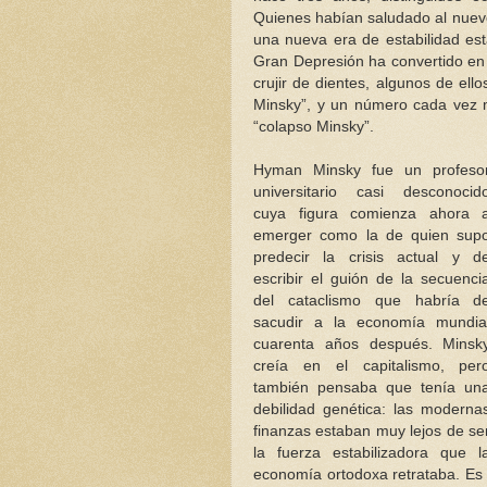
Quienes habían saludado al nuevo
una nueva era de estabilidad est
Gran Depresión ha convertido en d
crujir de dientes, algunos de el
Minsky”, y un número cada vez m
“colapso Minsky”.
Hyman Minsky fue un profeso
universitario casi desconocid
cuya figura comienza ahora 
emerger como la de quien sup
predecir la crisis actual y d
escribir el guión de la secuenci
del cataclismo que habría d
sacudir a la economía mundia
cuarenta años después. Minsk
creía en el capitalismo, per
también pensaba que tenía un
debilidad genética: las moderna
finanzas estaban muy lejos de se
la fuerza estabilizadora que l
economía ortodoxa retrataba. Es 