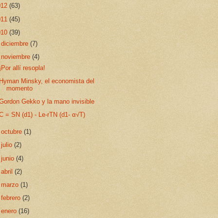
012
(63)
011
(45)
010
(39)
►
diciembre
(7)
▼
noviembre
(4)
¡Por allí resopla!
Hyman Minsky, el economista del
momento
Gordon Gekko y la mano invisible
C = SN (d1) - Le-rTN (d1- α√T)
►
octubre
(1)
►
julio
(2)
►
junio
(4)
►
abril
(2)
►
marzo
(1)
►
febrero
(2)
►
enero
(16)