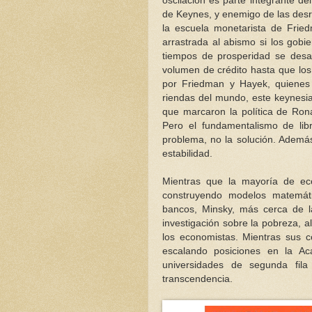
oscilación es parte integrante d
de Keynes, y enemigo de las des
la escuela monetarista de Frie
arrastrada al abismo si los gobi
tiempos de prosperidad se desar
volumen de crédito hasta que los
por Friedman y Hayek, quienes
riendas del mundo, este keynesi
que marcaron la política de Ron
Pero el fundamentalismo de lib
problema, no la solución. Ademá
estabilidad.
Mientras que la mayoría de ec
construyendo modelos matemáti
bancos, Minsky, más cerca de l
investigación sobre la pobreza, 
los economistas. Mientras sus 
escalando posiciones en la Ac
universidades de segunda fil
transcendencia.