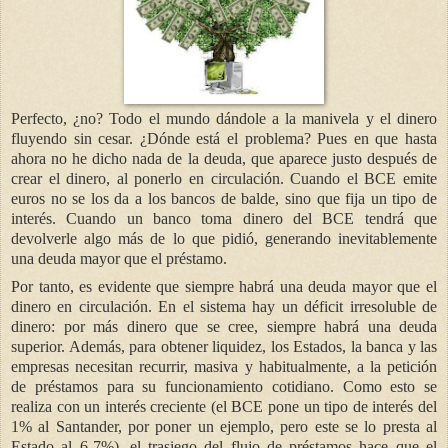
Perfecto, ¿no? Todo el mundo dándole a la manivela y el dinero
fluyendo sin cesar. ¿Dónde está el problema? Pues en que hasta
ahora no he dicho nada de la deuda, que aparece justo después de
crear el dinero, al ponerlo en circulación. Cuando el BCE emite
euros no se los da a los bancos de balde, sino que fija un tipo de
interés. Cuando un banco toma dinero del BCE tendrá que
devolverle algo más de lo que pidió, generando inevitablemente
una deuda mayor que el préstamo.
Por tanto, es evidente que siempre habrá una deuda mayor que el
dinero en circulación. En el sistema hay un déficit irresoluble de
dinero: por más dinero que se cree, siempre habrá una deuda
superior. Además, para obtener liquidez, los Estados, la banca y las
empresas necesitan recurrir, masiva y habitualmente, a la petición
de préstamos para su funcionamiento cotidiano. Como esto se
realiza con un interés creciente (el BCE pone un tipo de interés del
1% al Santander, por poner un ejemplo, pero este se lo presta al
Estado al 6-7%), el trasiego del flujo de préstamos hace que el