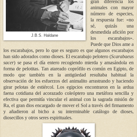
gran diferencia los
animales con mayor
número de especies,
la respuesta fue: «no
sé, quizás una
desmedida afición por
J.B.S. Haldane
los escarabajos».
Puede que Dios ame a
los escarabajos, pero lo que es seguro es que algunos escarabajos
han sido adorados como dioses. El escarabajo pelotero (
Scarabaeus
sacer
) se pasa el día entero recogiendo mierda y amasándola en
forma de pelotitas. Tan atareado coprófilo es común en Egipto, de
modo que también en la antigüedad resultaba habitual la
observación de los esfuerzos del animalito arrastrando y haciendo
girar pelotas de estiércol. Los egipcios encontraron en la ardua
faena cotidiana del acorazado coleóptero una metáfora sencilla y
efectiva que permitía vincular el animal con la sagrada misión de
Ra, el gran dios encargado de mover el Sol a través del firmamento
y añadieron al bicho a su interminable catálogo de dioses,
diosecillos y otros seres espirituales.