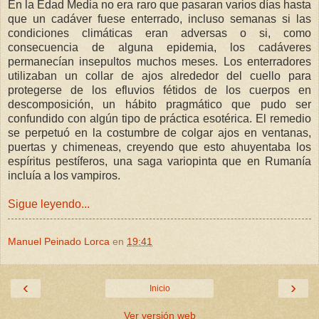
En la Edad Media no era raro que pasaran varios días hasta
que un cadáver fuese enterrado, incluso semanas si las
condiciones climáticas eran adversas o si, como
consecuencia de alguna epidemia, los cadáveres
permanecían insepultos muchos meses. Los enterradores
utilizaban un collar de ajos alrededor del cuello para
protegerse de los efluvios fétidos de los cuerpos en
descomposición, un hábito pragmático que pudo ser
confundido con algún tipo de práctica esotérica. El remedio
se perpetuó en la costumbre de colgar ajos en ventanas,
puertas y chimeneas, creyendo que esto ahuyentaba los
espíritus pestíferos, una saga variopinta que en Rumanía
incluía a los vampiros.
Sigue leyendo...
Manuel Peinado Lorca
en
19:41
‹
›
Inicio
Ver versión web