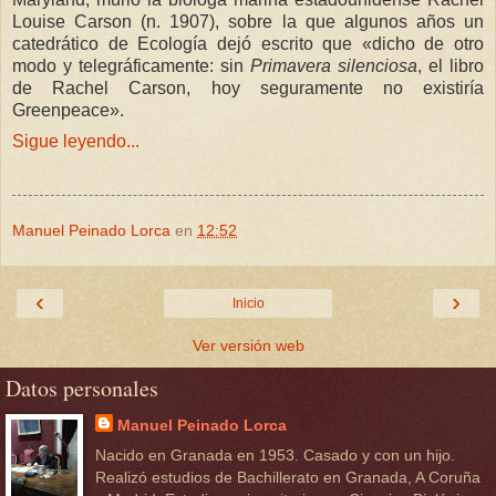
Louise Carson (n. 1907), sobre la que algunos años un
catedrático de Ecología dejó escrito que
«
dicho de otro
modo y telegráficamente: sin
Primavera silenciosa
, el libro
de Rachel Carson, hoy seguramente no existiría
Greenpeace
»
.
Sigue leyendo...
Manuel Peinado Lorca
en
12:52
‹
›
Inicio
Ver versión web
Datos personales
Manuel Peinado Lorca
Nacido en Granada en 1953. Casado y con un hijo.
Realizó estudios de Bachillerato en Granada, A Coruña