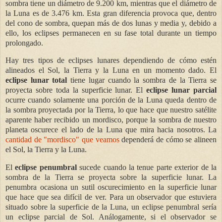
sombra tiene un diámetro de 9.200 km, mientras que el diámetro de
la Luna es de 3.476 km. Esta gran diferencia provoca que, dentro
del cono de sombra, quepan más de dos lunas y media y, debido a
ello, los eclipses permanecen en su fase total durante un tiempo
prolongado.
Hay tres tipos de eclipses lunares dependiendo de cómo estén
alineados el Sol, la Tierra y la Luna en un momento dado. El
eclipse lunar total
tiene lugar cuando la sombra de la Tierra se
proyecta sobre toda la superficie lunar. El
eclipse lunar parcial
ocurre cuando solamente una porción de la Luna queda dentro de
la sombra proyectada por la Tierra, lo que hace que nuestro satélite
aparente haber recibido un mordisco, porque la sombra de nuestro
planeta oscurece el lado de la Luna que mira hacia nosotros. La
cantidad de "mordisco" que veamos
dependerá de cómo se alineen
el Sol, la Tierra y la Luna.
El
eclipse penumbral
sucede cuando la tenue parte exterior de la
sombra de la Tierra se proyecta sobre la superficie lunar. La
penumbra ocasiona un sutil oscurecimiento en la superficie lunar
que hace que sea difícil de ver. Para un observador que estuviera
situado sobre la superficie de la Luna, un eclipse penumbral sería
un eclipse parcial de Sol. Análogamente, si el observador se