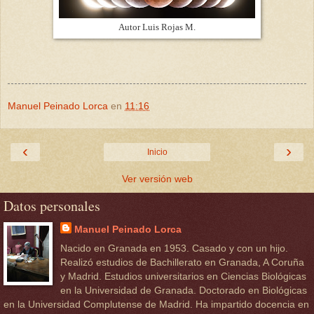
Autor Luis Rojas M.
Manuel Peinado Lorca
en
11:16
‹
›
Inicio
Ver versión web
Datos personales
Manuel Peinado Lorca
Nacido en Granada en 1953. Casado y con un hijo.
Realizó estudios de Bachillerato en Granada, A Coruña
y Madrid. Estudios universitarios en Ciencias Biológicas
en la Universidad de Granada. Doctorado en Biológicas
en la Universidad Complutense de Madrid. Ha impartido docencia en