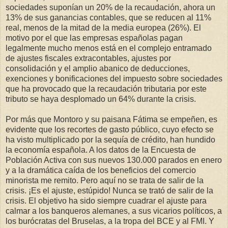
sociedades suponían un 20% de la recaudación, ahora un
13% de sus ganancias contables, que se reducen al 11%
real, menos de la mitad de la media europea (26%). El
motivo por el que las empresas españolas pagan
legalmente mucho menos está en el complejo entramado
de ajustes fiscales extracontables, ajustes por
consolidación y el amplio abanico de deducciones,
exenciones y bonificaciones del impuesto sobre sociedades
que ha provocado que la recaudación tributaria por este
tributo se haya desplomado un 64% durante la crisis.
Por más que Montoro y su paisana Fátima se empeñen, es
evidente que los recortes de gasto público, cuyo efecto se
ha visto multiplicado por la sequía de crédito, han hundido
la economía española. A los datos de la Encuesta de
Población Activa con sus nuevos 130.000 parados en enero
y a la dramática caída de los beneficios del comercio
minorista me remito. Pero aquí no se trata de salir de la
crisis. ¡Es el ajuste, estúpido! Nunca se trató de salir de la
crisis. El objetivo ha sido siempre cuadrar el ajuste para
calmar a los banqueros alemanes, a sus vicarios políticos, a
los burócratas del Bruselas, a la tropa del BCE y al FMI. Y