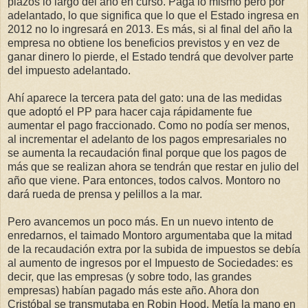
plazos lo largo del año en curso. Paga lo mismo pero por
adelantado, lo que significa que lo que el Estado ingresa en
2012 no lo ingresará en 2013. Es más, si al final del año la
empresa no obtiene los beneficios previstos y en vez de
ganar dinero lo pierde, el Estado tendrá que devolver parte
del impuesto adelantado.
Ahí aparece la tercera pata del gato: una de las medidas
que adoptó el PP para hacer caja rápidamente fue
aumentar el pago fraccionado. Como no podía ser menos,
al incrementar el adelanto de los pagos empresariales no
se aumenta la recaudación final porque que los pagos de
más que se realizan ahora se tendrán que restar en julio del
año que viene. Para entonces, todos calvos. Montoro no
dará rueda de prensa y pelillos a la mar.
Pero avancemos un poco más. En un nuevo intento de
enredarnos, el taimado Montoro argumentaba que la mitad
de la recaudación extra por la subida de impuestos se debía
al aumento de ingresos por el Impuesto de Sociedades: es
decir, que las empresas (y sobre todo, las grandes
empresas) habían pagado más este año. Ahora don
Cristóbal se transmutaba en Robin Hood. Metía la mano en