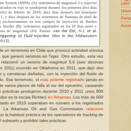
mic System
ANSS). (A): terremotos de magnitud 3 o superior
(
UAH
rcados en rojo se produjeron durante los primeros diez días
Unive
ile) de febrero de 2010; diez días después del terremoto
, y diez después de los terremotos de Sumatra de abril de
Perió
i exclusivamente en tres campos de inyección de fluidos
Acces
y Snyder. (B): terremotos registrados en los 10 días antes y
otos de magnitud ≥8.6. Fuente:
van der Elst, N.J. et al.
ggering at Fluid-Injection Sites in the Midwestern
 2013).
 de un terremoto en Chile que provocó actividad sísmica
que generó seísmos en Tejas. Otro estudio, esta vez
relacionó un seísmo de magnitud 5,6 (seis décimas
 en 2011) ocurrido en Oklahoma en 2011, que dejó dos
s y carreteras dañadas, con la inyección del fluido de
elo. Ese terremoto, el
más potente registrado
jamás en
 varios planos de falla al sur del epicentro, causando
s prácticas produjeron durante 2010 y 2011 unos 800
dos en la escala Richter)
en Arkansas
. Los más de 600
stado en 2010 superaban en número a los registrados
os. La Arkansas Oil and Gas Commission
relacionó
n la habitual práctica de los operadores de
fracking
de
l subsuelo y prohibió tales prácticas.