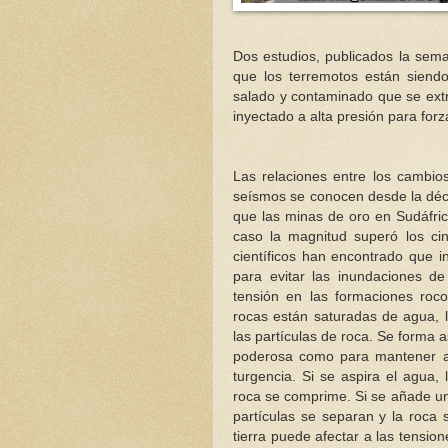
Dos estudios, publicados la se
que los terremotos están siendo
salado y contaminado que se ext
inyectado a alta presión para forza
Las relaciones entre los cambio
seísmos se conocen desde la déc
que las minas de oro en Sudáfr
caso la magnitud superó los cin
científicos han encontrado que 
para evitar las inundaciones de 
tensión en las formaciones ro
rocas están saturadas de agua, l
las partículas de roca. Se forma a
poderosa como para mantener a 
turgencia. Si se aspira el agua,
roca se comprime. Si se añade un f
partículas se separan y la roc
tierra puede afectar a las tensi