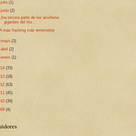
►
julio
(1)
▼
junio
(2)
Una tercera parte de los acuíferos
gigantes del mu...
A más fracking más terremotos
►
mayo
(3)
►
abril
(2)
►
enero
(1)
014
(33)
013
(18)
012
(63)
011
(45)
010
(39)
009
(4)
uidores