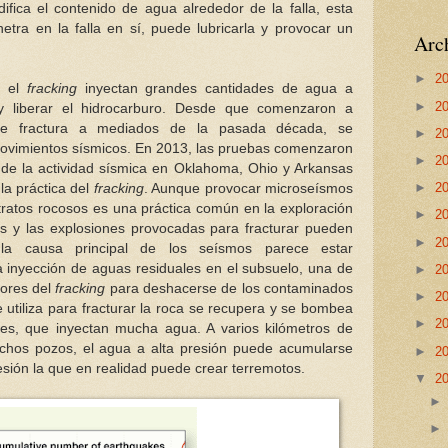
ifica el contenido de agua alrededor de la falla, esta
netra en la falla en sí, puede lubricarla y provocar un
Arch
►
2
n el
fracking
inyectan grandes cantidades de agua a
►
2
 y liberar el hidrocarburo. Desde que comenzaron a
s de fractura a mediados de la pasada década, se
►
2
ovimientos sísmicos. En 2013, las pruebas comenzaron
►
2
o de la actividad sísmica en Oklahoma, Ohio y Arkansas
►
2
la práctica del
fracking
. Aunque provocar microseísmos
ratos rocosos es una práctica común en la exploración
►
2
os y las explosiones provocadas para fracturar pueden
►
2
, la causa principal de los seísmos parece estar
 inyección de aguas residuales en el subsuelo, una de
►
2
dores del
fracking
para deshacerse de los contaminados
►
2
e utiliza para fracturar la roca se recupera y se bombea
►
2
es, que inyectan mucha agua. A varios kilómetros de
chos pozos, el agua a alta presión puede acumularse
►
2
sión la que en realidad puede crear terremotos.
▼
2