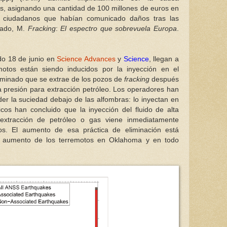
, asignando una cantidad de 100 millones de euros en
 ciudadanos que habían comunicado daños tras las
nado, M.
Fracking
:
El espectro que sobrevuela Europa
.
do 18 de junio en
Science Advances
y
Science
, llegan a
motos están siendo inducidos por la inyección en el
taminado que se extrae de los pozos de
fracking
después
a presión para extracción petróleo. Los operadores han
der la suciedad debajo de las alfombras: lo inyectan en
ficos han concluido que la inyección del fluido de alta
 extracción de petróleo o gas viene inmediatamente
os. El aumento de esa práctica de eliminación está
el aumento de los terremotos en Oklahoma y en todo