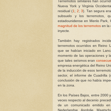
Terremotos similares han ocurri
Nueva York y Virginia Occidenta
residual (
1
;
2
;
3
). Tan segura era
subsuelo y los terremotos, q
estadounidense en Menlo Park, C
magnitud de los terremotos
en la 
inyecte.
También hay registrados inci
terremotos ocurridos en Reino U
que se habían iniciado en Lanca
momento de las operaciones y la
que tales seísmos eran
consecue
empresa energética del Reino Uni
de la inducción de esos terremot
sector, el informe de Cuadrilla
conclusión de que no había impe
en la zona.
En los Países Bajos, entre 2000
veces respecto al decenio precede
de un comunicado emitido en 
Nederlandse Asrdolie Maatsch