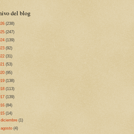
ivo del blog
026
(238)
025
(247)
024
(139)
023
(92)
022
(31)
021
(53)
020
(95)
019
(138)
018
(113)
017
(139)
016
(84)
015
(14)
►
diciembre
(1)
►
agosto
(4)