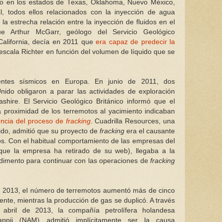
do en los estados de Texas, Oklahoma, Nuevo México,
l, todos ellos relacionados con la inyección de agua
 la estrecha relación entre la inyección de fluidos en el
ue Arthur McGarr, geólogo del Servicio Geológico
alifornia, decía en 2011 que
era capaz de predecir la
escala Richter en función del volumen de líquido que se
dentes sísmicos en Europa. En junio de 2011, dos
nido obligaron a parar las actividades de exploración
shire. El Servicio Geológico Británico informó que el
 proximidad de los terremotos al yacimiento indicaban
ncia del proceso de
fracking
. Cuadrilla Resources, una
do, admitió que su proyecto de
fracking
era el causante
os. Con el habitual comportamiento de las empresas del
 (que la empresa ha retirado de su web), llegaba a la
dimento para continuar con las operaciones de
fracking
 y 2013, el número de terremotos aumentó más de cinco
nte, mientras la producción de gas se duplicó. A través
abril de 2013, la compañía petrolífera holandesa
appij (NAM) admitió implícitamente ser la causa