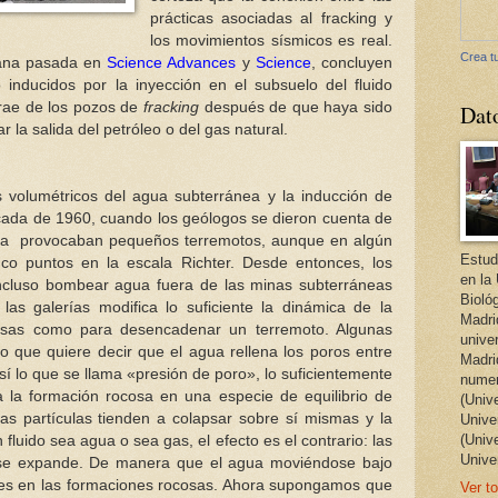
prácticas asociadas al fracking y
los movimientos sísmicos es real.
Crea tu
mana pasada en
Science Advances
y
Science
, concluyen
 inducidos por la inyección en el subsuelo del fluido
rae de los pozos de
fracking
después de que haya sido
Dat
r la salida del petróleo o del gas natural.
s volumétricos del agua subterránea y la inducción de
ada de 1960, cuando los geólogos se dieron cuenta de
ica provocaban pequeños terremotos, aunque en algún
Estud
co puntos en la escala Richter. Desde entonces, los
en la
incluso bombear agua fuera de las minas subterráneas
Bioló
las galerías modifica lo suficiente la dinámica de la
Madri
cosas como para desencadenar un terremoto. Algunas
unive
o que quiere decir que el agua rellena los poros entre
Madri
sí lo que se llama «presión de poro», lo suficientemente
numer
la formación rocosa en una especie de equilibrio de
(Univ
 las partículas tienden a colapsar sobre sí mismas y la
Univer
(Univ
luido sea agua o sea gas, el efecto es el contrario: las
Unive
a se expande. De manera que el agua moviéndose bajo
ones en las formaciones rocosas. Ahora supongamos que
Ver to