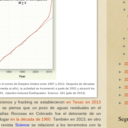
►
2
►
2
►
2
en el centro de Estados Unidos entre 1967 y 2012. Después de décadas
►
2
edia al año), la actividad se incrementó a partir de 2001 y alcanzó los
 W.L.
Injection-Induced Earthquakes
. Science, 341 (julio de 2013).
►
2
eísmos y fracking se establecieron
en Texas en 2013
►
2
: se piensa que un pozo de aguas residuales en el
tañas Rocosas en Colorado fue el detonante de un
Seg
 lugar
en la década de 1960
.
También en 2013, en otro
 revista
Science
se relacionó a los terremotos con la