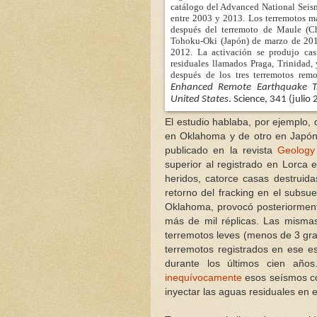
catálogo del
Advanced National Seis
entre 2003 y 2013. Los terremotos ma
después del terremoto de Maule (Ch
Tohoku-Oki (Japón) de marzo de 2011
2012. La activación se produjo cas
residuales llamados Praga, Trinidad, 
después de los tres terremotos rem
Enhanced Remote Earthquake Tri
United States
. Science, 341 (julio
El estudio hablaba, por ejemplo,
en Oklahoma y de otro en Japón 
publicado en la revista
Geology
superior al registrado en Lorca
heridos, catorce casas destruida
retorno del fracking en el subsu
Oklahoma, provocó posteriormente
más de mil réplicas. Las misma
terremotos leves (menos de 3 gra
terremotos registrados en ese e
durante los últimos cien añ
inequívocamente
esos seísmos co
inyectar las aguas residuales en e