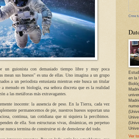
Crea tu
Dat
por un guionista con demasiado tiempo libre y muy poca
Estud
utas mean sus huesos” es una de ellas. Uno imagina a un grupo
en la
dos a un periodista entusiasta mientras este busca un titular
Bioló
e a menudo en biología,
esa señora discreta que es
la realidad
Madri
zón a las metáforas más extravagantes.
unive
Madri
emente inocente: la ausencia de peso. En la Tierra, cada vez
numer
plemente permanecemos de pie, nuestros huesos soportan una
(Univ
ciosa, continua, tan cotidiana que ni siquiera la percibimos.
Univer
penden de ella. Son estructuras vivas, dinámicas, en perpetuo
(Univ
Unive
ue nunca termina de construirse ni de demolerse del todo.
Ver to