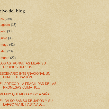
ivo del blog
026
(239)
►
agosto
(18)
►
julio
(33)
►
junio
(35)
►
mayo
(42)
►
abril
(23)
▼
marzo
(22)
LOS ASTRONAUTAS MEAN SU
PROPIOS HUESOS
ESCENARIO INTERNACIONAL UN
LUNES DE PASIÓN
EL ÁRTICO Y LA FRAGILIDAD DE LAS
PROMESAS CLIMÁTIC...
MI MUY QUERIDO AMIGO AZAÑA
EL FALSO BAMBÚ DE JAPÓN Y SU
LARGO VIAJE HASTA ALC...