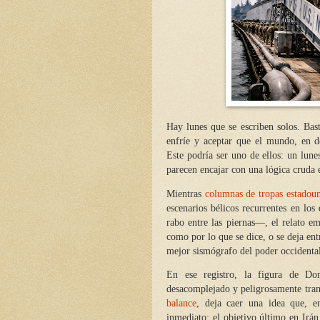
Hay lunes que se escriben solos. Bast
enfríe y aceptar que el mundo, en d
Este podría ser uno de ellos: un lune
parecen encajar con una lógica cruda 
Mientras
columnas de tropas estadoun
escenarios bélicos recurrentes en los
rabo entre las piernas—, el relato em
como por lo que se dice, o se deja ent
mejor sismógrafo del poder occidenta
En ese registro, la figura de Don
desacomplejado y peligrosamente tra
balance
, deja caer una idea que, e
inmediato: el objetivo último en Irán 