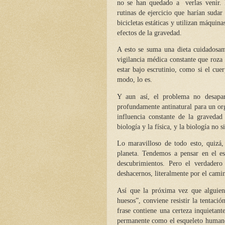
no se han quedado a verlas venir. E
rutinas de ejercicio que harían sudar
bicicletas estáticas y utilizan máquin
efectos de la gravedad.
A esto se suma una dieta cuidadosam
vigilancia médica constante que roza
estar bajo escrutinio, como si el c
modo, lo es.
Y aun así, el problema no desapa
profundamente antinatural para un or
influencia constante de la gravedad 
biología y la física, y la biología no 
Lo maravilloso de todo esto, quizá,
planeta. Tendemos a pensar en el es
descubrimientos. Pero el verdadero 
deshacernos,
literalmente
por el cami
Así que la próxima vez que alguien
huesos”, conviene resistir la tentaci
frase contiene una certeza inquietant
permanente como el esqueleto humano s