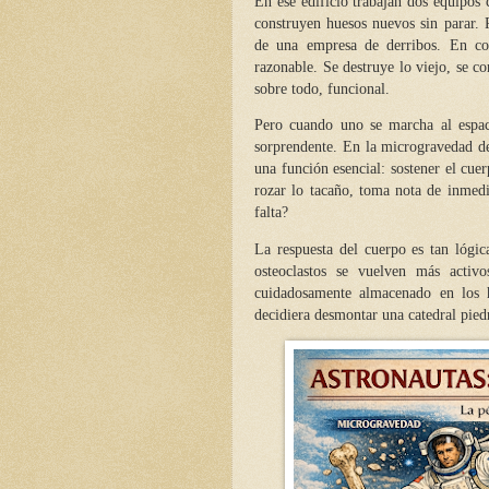
En ese edificio trabajan dos equipos 
construyen huesos nuevos sin parar. P
de una empresa de derribos. En co
razonable. Se destruye lo viejo, se c
sobre todo, funcional.
Pero cuando uno se marcha al espaci
sorprendente. En la microgravedad d
una función esencial: sostener el cue
rozar lo tacaño, toma nota de inmedi
falta?
La respuesta del cuerpo es tan lógi
osteoclastos se vuelven más activo
cuidadosamente almacenado en los h
decidiera desmontar una catedral piedr