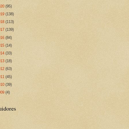
020
(95)
019
(138)
018
(113)
017
(139)
016
(84)
015
(14)
014
(33)
013
(18)
012
(63)
011
(45)
010
(39)
009
(4)
uidores