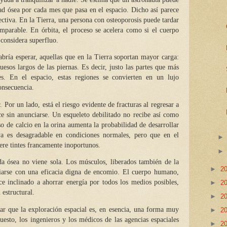
d ósea por cada mes que pasa en el espacio. Dicho así parece
ectiva. En la Tierra, una persona con
osteoporosis
puede tardar
mparable. En órbita, el proceso se acelera como si el cuerpo
 considera superfluo.
bría esperar, aquellas que en la Tierra soportan mayor carga:
uesos largos de las piernas. Es decir, justo las partes que más
es. En el espacio, estas regiones se convierten en un lujo
onsecuencia.
 Por un lado, está el riesgo evidente de fracturas al regresar a
ce sin anunciarse. Un esqueleto debilitado no recibe así como
so de calcio en la orina aumenta la probabilidad de desarrollar
ya es desagradable en condiciones normales, pero que en el
ere tintes francamente inoportunos.
da ósea no viene sola. Los músculos, liberados también de la
►
2
ofiarse con una eficacia digna de encomio. El cuerpo humano,
ce inclinado a ahorrar energía por todos los medios posibles,
►
2
 estructural.
►
2
ar que la exploración espacial es, en esencia, una forma muy
►
2
puesto, los ingenieros y los médicos de las agencias espaciales
►
2