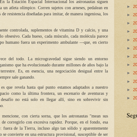
n la Estación Espacial Internacional los astronautas siguen
►
2
 a un atleta olímpico. Corren sujetos con arneses, pedalean en
as de resistencia diseñadas para imitar, de manera ingeniosa, los
►
2
►
2
ente controlada, suplementos de vitamina D y calcio, y una
►
2
 lo obsesivo. Cada hueso, cada músculo, cada molécula parece
►
2
uerpo humano fuera un experimento ambulante —que, en cierto
►
2
►
2
rece del todo. La microgravedad sigue siendo un entorno
►
2
ganismo que ha evolucionado durante millones de años bajo la
terrestre. Es, en esencia, una negociación desigual entre la
►
2
siempre sale ganando.
►
2
 es que revela hasta qué punto estamos adaptados a nuestro
►
2
pacio como la última frontera, un escenario de aventuras y
►
2
desafío no está solo en llegar allí, sino en sobrevivir sin
no.
Seg
 mencione, con cierta sorna, que los astronautas “mean sus
ón de corregirlo con excesiva rapidez. Porque, en el fondo, esa
e: fuera de la Tierra, incluso algo tan sólido y aparentemente
e convierte en una estructura provisional, susceptible de ser