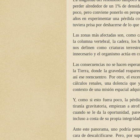
perder alrededor de un 1% de densida
poco, pero conviene ponerlo en persp
años en experimentar una pérdida co
tuviera prisa por deshacerse de lo que
Las zonas más afectadas son, como ca
la columna vertebral, la cadera, los h
nos definen como criaturas terrestr
innecesario y el organismo actúa en c
Las consecuencias no se hacen esperar.
la Tierra, donde la gravedad reapare
así ese reencuentro. Por otro, el exce
cálculos renales, una dolencia que 
contexto de una misión espacial adqui
Y, como si esto fuera poco, la pérdi
tiranía gravitatoria, empiezan a atr
cuando se le da la oportunidad, pare
incluso a costa de su propia integridad
Ante este panorama, uno podría pens
cara de descalcificarse. Pero, por su