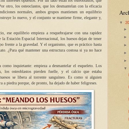
con intereses opuestos. Por un lado están los osteoblastos, que
or otro, los osteoclastos, que los desmantelan con la eficacia
Arch
ndiciones normales, ambos grupos mantienen un equilibrio
onstruye lo nuevo, y el conjunto se mantiene firme, elegante y,
▼
2
o, ese equilibrio empieza a resquebrajarse con una rapidez
e la
Estación Espacial Internacional
, los huesos dejan de tener
rpo frente a la gravedad. Y el organismo, que es práctico hasta
ato. ¿Para qué mantener una estructura costosa si ya no hace
ca como inquietante: empieza a desmantelar el esqueleto. Los
s, los osteoblastos pierden fuelle, y el calcio que estaba
uesos se libera al torrente sanguíneo. Es como si alguien
a a piedra porque, de pronto, ha dejado de haber feligreses.