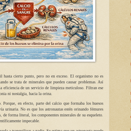
til hasta cierto punto, pero no en exceso. El organismo no es
ando se trata de minerales que pueden causar problemas. Así
a eficiencia de un servicio de limpieza meticuloso. Filtran ese
nia ni nostalgia, hacia la orina.
o. Porque, en efecto, parte del calcio que formaba los huesos
ía urinaria. No es que los astronautas estén orinando fémures
o, de forma literal, los componentes minerales de su esqueleto.
entíficamente impecable.
da a tranquilizar a nadie. Se estima que un astronauta puede