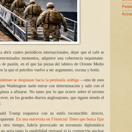
Perió
Acces
a abrir cuatro periódicos internacionales, dejar que el café se
eterminados momentos, adquiere una coherencia inquietante.
s de pasión, en el que las piezas del tablero de Oriente Medio
en la que el petróleo vuelve a ser argumento, excusa y botín.
idenses se desplazan hacia la península arábiga
—uno de esos
 que Washington suele entrar con determinación y salir con el
pieza a afinarse. No tanto por lo que ocurre sobre el terreno
rever, en los grandes diarios anglosajones, que siguen siendo el
l.
ald Trump reaparece con su estilo reconocible: directo,
nsparente.
En una entrevista en
Financial Times
que busca fijar
n otro tiempo, habría provocado un terremoto diplomático
no sería tanto la estabilidad regional ni la contención nuclear