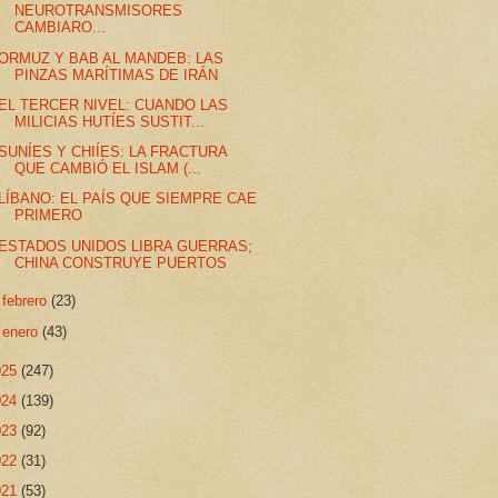
NEUROTRANSMISORES
CAMBIARO...
ORMUZ Y BAB AL MANDEB: LAS
PINZAS MARÍTIMAS DE IRÁN
EL TERCER NIVEL: CUANDO LAS
MILICIAS HUTÍES SUSTIT...
SUNÍES Y CHIÍES: LA FRACTURA
QUE CAMBIÓ EL ISLAM (...
LÍBANO: EL PAÍS QUE SIEMPRE CAE
PRIMERO
ESTADOS UNIDOS LIBRA GUERRAS;
CHINA CONSTRUYE PUERTOS
►
febrero
(23)
►
enero
(43)
025
(247)
024
(139)
023
(92)
022
(31)
021
(53)