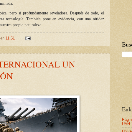
iminada.
ica, pero sí profundamente reveladora. Después de todo, el
tra tecnología. También pone en evidencia, con una nitidez
 nuestra propia naturaleza.
en
11:51
Busc
NTERNACIONAL UN
IÓN
Enla
Págin
UAH
Unive