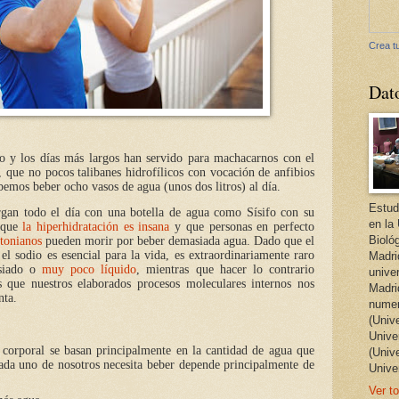
Crea tu
Dat
do y los días más largos han servido para machacarnos con el
 que no pocos talibanes hidrofílicos con vocación de anfibios
bemos beber ocho vasos de agua (unos dos litros) al día.
Estud
gan todo el día con una botella de agua como Sísifo con su
en la
r que
la hiperhidratación es insana
y que personas en perfecto
Bioló
tonianos
pueden morir por beber demasiada agua. Dado que el
 el sodio es esencial para la vida, es extraordinariamente raro
Madri
siado o
muy poco líquido
, mientras que hacer lo contrario
unive
 que nuestros elaborados procesos moleculares internos nos
Madri
nta.
numer
(Univ
Univer
 corporal se basan principalmente en la cantidad de agua que
(Univ
ada uno de nosotros necesita beber depende principalmente de
Unive
Ver to