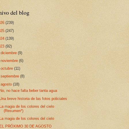
ivo del blog
026
(239)
025
(247)
024
(139)
023
(92)
►
diciembre
(9)
►
noviembre
(6)
►
octubre
(11)
►
septiembre
(8)
▼
agosto
(18)
No, no hace falta beber tanta agua
Una breve historia de las fotos policiales
La magia de los colores del cielo
(Resumen*)
La magia de los colores del cielo
EL PRÓXIMO 30 DE AGOSTO