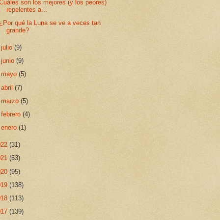
Cuáles son los mejores (y los peores)
repelentes a...
¿Por qué la Luna se ve a veces tan
grande?
►
julio
(9)
►
junio
(9)
►
mayo
(5)
►
abril
(7)
►
marzo
(5)
►
febrero
(4)
►
enero
(1)
022
(31)
021
(53)
020
(95)
019
(138)
018
(113)
017
(139)