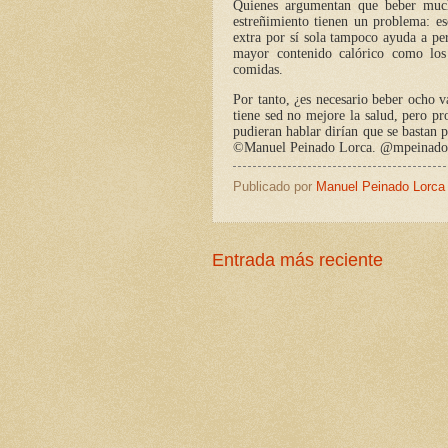
Quienes argumentan que beber mucha
estreñimiento tienen un problema: es
extra por sí sola tampoco ayuda a pe
mayor contenido calórico como los 
comidas.
Por tanto, ¿es necesario beber ocho 
tiene sed no mejore la salud, pero p
pudieran hablar dirían que se bastan 
©Manuel Peinado Lorca. @mpeinadol
Publicado por
Manuel Peinado Lorca
Entrada más reciente