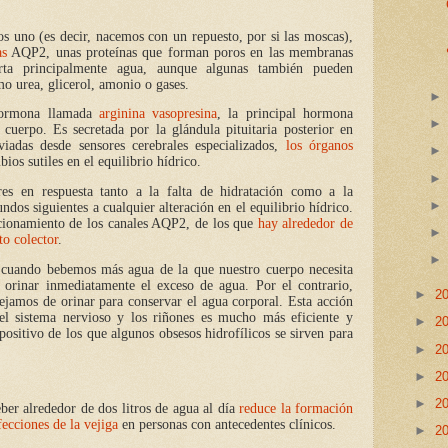
s uno (es decir, nacemos con un repuesto, por si las moscas),
as
AQP2, unas proteínas que forman poros en las membranas
orta principalmente agua, aunque algunas también pueden
mo urea, glicerol, amonio o gases.
hormona llamada
arginina vasopresina
, la principal hormona
 cuerpo. Es secretada por la glándula pituitaria posterior en
viadas desde sensores cerebrales especializados,
los órganos
ios sutiles en el equilibrio hídrico.
res en respuesta tanto a la falta de hidratación como a la
ndos siguientes a cualquier alteración en el equilibrio hídrico.
uncionamiento de los canales AQP2, de los que
hay alrededor de
to colector
.
, cuando bebemos más agua de la que nuestro cuerpo necesita
 orinar inmediatamente el exceso de agua. Por el contrario,
►
2
ejamos de orinar para conservar el agua corporal. Esta acción
 el sistema nervioso y los riñones es mucho más eficiente y
►
2
positivo de los que algunos obsesos hidrofílicos se sirven para
►
2
►
2
►
2
ber alrededor de dos litros de agua al día
reduce la formación
fecciones de la vejiga
en personas con antecedentes clínicos.
►
2