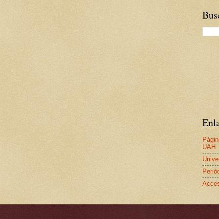
Busc
Enla
Págin
UAH
Unive
Perió
Acces