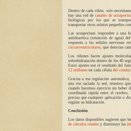
Dentro de cada riñón, solo necesitamo
hay una red de
canales de acuaporin
biológicas por los que se transp
transportar otros solutos pequeños co
Las acuaporinas responden a una 
antidiurética (retención de agua) del
respuesta a las señales nerviosas en
circumventriculares
, que detectan camb
Los riñones hacen ajustes molecula
sobrehidratación dentro de los 40 segu
Estos ajustes son el resultado del f
12 millones
en cada célula
del conduc
Gracias a esa regulación automática
una vez saciada la sed, tenemos que
cuando hacemos ejercicio sin beber d
coordinada rápida entre el cerebro,
precisa que cualquier aplicación o dis
regular su hidratación.
Conclusión
Los datos disponibles sugieren que be
de cálculos renales
y disminuye las
in