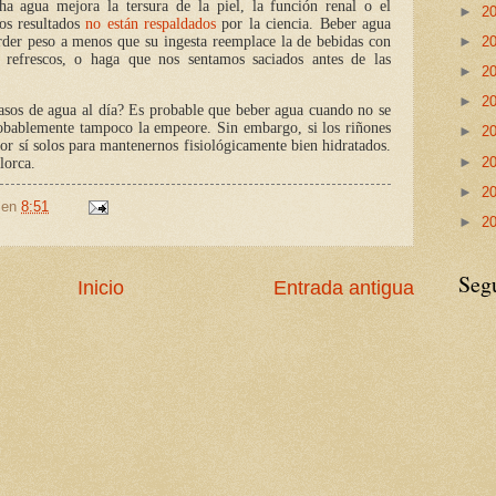
 agua mejora la tersura de la piel, la función renal o el
►
2
os resultados
no están respaldados
por la ciencia. Beber agua
►
2
rder peso a menos que su ingesta reemplace la de bebidas con
refrescos, o haga que nos sentamos saciados antes de las
►
2
►
2
vasos de agua al día? Es probable que beber agua cuando no se
robablemente tampoco la empeore. Sin embargo, si los riñones
►
2
por sí solos para mantenernos fisiológicamente bien hidratados.
►
2
orca.
►
2
en
8:51
►
2
Seg
Inicio
Entrada antigua