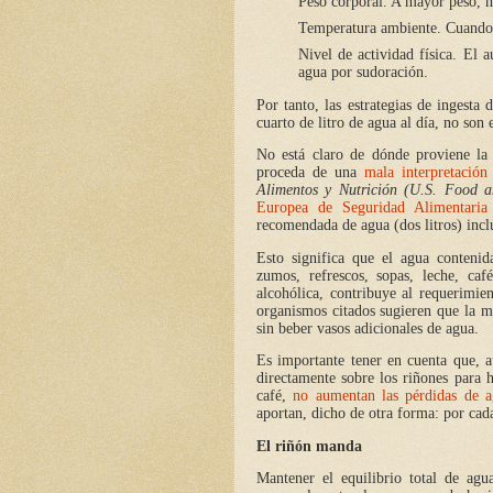
Peso corporal. A mayor peso, 
Temperatura ambiente. Cuando
Nivel de actividad física. El 
agua por sudoración.
Por tanto, las estrategias de ingesta
cuarto de litro de agua al día, no son
No está claro de dónde proviene la
proceda de una
mala interpretación
Alimentos y Nutrición (U.S. Food a
Europea de Seguridad Alimentaria
recomendada de agua (dos litros) incl
Esto significa que el agua contenid
zumos, refrescos, sopas, leche, caf
alcohólica, contribuye al requerimi
organismos citados sugieren que la m
sin beber vasos adicionales de agua.
Es importante tener en cuenta que, 
directamente sobre los riñones para h
café,
no aumentan las pérdidas de 
aportan, dicho de otra forma: por cada
El riñón manda
Mantener el equilibrio total de ag