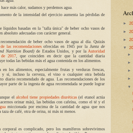
más agua.
 hace más calor, sudamos y perdemos agua.
Arch
aumento de la intensidad del ejercicio aumenta las pérdidas de
►
2
 de líquidos basadas en la "talla única" de beber ocho vasos de
►
2
 en absoluto adecuadas con carácter general.
►
2
 recomendación de beber ocho vasos de agua al día. Quizás
 de las recomendaciones
ofrecidas en 1945 por la
Junta de
▼
2
nd Nutrition Board)
de Estados Unidos, y por la
Autoridad
 de 2017
, que coinciden en decir que la cantidad diaria
uye todas las bebidas más el agua contenida en los alimentos.
a en los alimentos, especialmente frutas y verduras frescas,
é y sí, incluso la cerveza, el vino o cualquier otra bebida
ento diario recomendado de agua. Las recomendaciones de los
ayor parte de la ingesta de agua recomendada se puede lograr
aunque el
alcohol tiene propiedades diuréticas
(el etanol actúa
acernos orinar más), las bebidas con cafeína, como el té y el
agua
miccionada por encima de la cantidad de agua que nos
 taza de café, otra de orina, ni más ni menos.
ua corporal es complicado, pero los mamíferos sobrevivimos