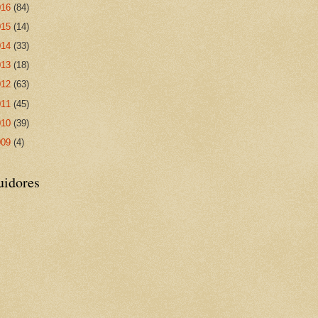
016
(84)
015
(14)
014
(33)
013
(18)
012
(63)
011
(45)
010
(39)
009
(4)
uidores