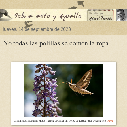
jueves, 14 de septiembre de 2023
No todas las polillas se comen la ropa
La mariposa nocturna
Hyles lineata
poliniza las flores de
Delphinium mexicanum
.
Foto
.