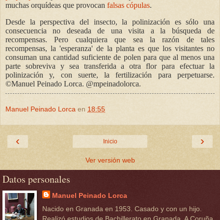
muchas orquídeas que provocan
falsas cópulas
.
Desde la perspectiva del insecto, la polinización es sólo una
consecuencia no deseada de una visita a la búsqueda de
recompensas. Pero cualquiera que sea la razón de tales
recompensas, la 'esperanza' de la planta es que los visitantes no
consuman una cantidad suficiente de polen para que al menos una
parte sobreviva y sea transferida a otra flor para efectuar la
polinización y, con suerte, la fertilización para perpetuarse.
©Manuel Peinado Lorca. @mpeinadolorca.
Manuel Peinado Lorca
en
18:55
‹
›
Inicio
Ver versión web
Datos personales
Manuel Peinado Lorca
Nacido en Granada en 1953. Casado y con un hijo.
Realizó estudios de Bachillerato en Granada, A Coruña