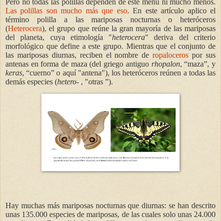
Pero no todas las polillas dependen de este menú ni mucho menos.
Las polillas son mucho más que eso
. En este artículo aplico el
término polilla a las mariposas nocturnas o heteróceros
(
Heterocera
), el grupo que reúne la gran mayoría de las mariposas
del planeta, cuya etimología "
heterocera
" deriva del criterio
morfológico que define a este grupo. Mientras que el conjunto de
las mariposas diurnas, reciben el nombre de
ropaloceros
por sus
antenas en forma de maza (del griego antiguo
rhopalon
, “maza”, y
keras
, “cuerno” o aquí "antena"), los heteróceros reúnen a todas las
demás especies (
hetero
- , "otras ”).
Hay muchas más mariposas nocturnas que diurnas: se han descrito
unas 135.000 especies de mariposas, de las cuales solo unas 24.000