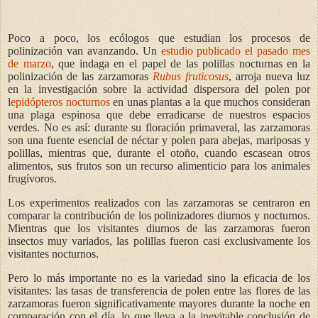
Poco a poco, los ecólogos que estudian los procesos de
polinización van avanzando. Un
estudio publicado el pasado mes
de marzo
, que indaga en el papel de las polillas nocturnas en la
polinización de las zarzamoras
Rubus fruticosus
, arroja nueva luz
en la investigación sobre la actividad dispersora del polen por
l
epidópteros nocturnos
en unas plantas a la que muchos consideran
una plaga espinosa que debe erradicarse de nuestros espacios
verdes. No es así: durante su floración primaveral, las zarzamoras
son una fuente esencial de néctar y polen para abejas, mariposas y
polillas, mientras que, durante el otoño, cuando escasean otros
alimentos, sus frutos son un recurso alimenticio para los animales
frugívoros.
Los experimentos realizados con las zarzamoras se centraron en
comparar la contribución de los polinizadores diurnos y nocturnos.
Mientras que los visitantes diurnos de las zarzamoras fueron
insectos muy variados, las polillas fueron casi exclusivamente los
visitantes nocturnos.
Pero lo más importante no es la variedad sino la eficacia de los
visitantes: las tasas de transferencia de polen entre las flores de las
zarzamoras fueron significativamente mayores durante la noche en
comparación con el día, lo que lleva a la inevitable conclusión de