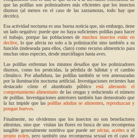
que las polillas son polinizadores más eficientes que los insectos
diurnos (al menos en el caso de las zarzamoras, todo hay que
decirlo).
Esa actividad nocturna es una buena noticia que, sin embargo, tiene
un lado negativo: puede que no haya suficientes polillas para hacer
el trabajo, porque las poblaciones de
muchos insectos están en
declive
, lo que afecta no solo a la polinización sino también a su
función (indeseada para ellos, claro) como recurso alimenticio para
muchas otras especies, desde murciélagos hasta aves.
Las polillas enfrentan los mismos desafíos que los polinizadores
diurnos, como los pesticidas, la pérdida de hábitat y el cambio
climático. Por añadidura, las polillas también se ven amenazadas
por la iluminación nocturna artificial. Investigaciones recientes han
destacado cómo el alumbrado público
está alterando el
comportamiento alimentario
de las orugas y reduciendo el número
de polillas. Investigaciones anteriores también han demostrado que
la luz impide que las
polillas adultas se alimenten
,
reproduzcan y
pongan huevos
.
Finalmente, no olvidemos que los insectos no son benefactores
altruistas, sino que visitan las flores en busca de una recompensa
tangible generalmente nutritiva que puede ser
néctar
,
aceites
o el
propio polen
, pero también una recompensa sexual en el caso de