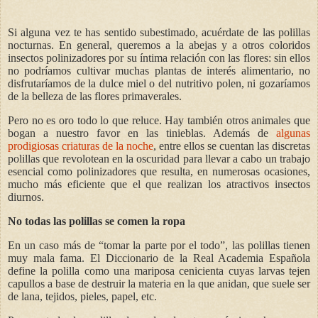
Si alguna vez te has sentido subestimado, acuérdate de las polillas
nocturnas. En general, queremos a la abejas y a otros coloridos
insectos polinizadores por su íntima relación con las flores: sin ellos
no podríamos cultivar muchas plantas de interés alimentario, no
disfrutaríamos de la dulce miel o del nutritivo polen, ni gozaríamos
de la belleza de las flores primaverales.
Pero no es oro todo lo que reluce. Hay también otros animales que
bogan a nuestro favor en las tinieblas. Además de
algunas
prodigiosas criaturas de la noche
, entre ellos se cuentan las discretas
polillas que revolotean en la oscuridad para llevar a cabo un trabajo
esencial como polinizadores que resulta, en numerosas ocasiones,
mucho más eficiente que el que realizan los atractivos insectos
diurnos.
No todas las polillas se comen la ropa
En un caso más de “tomar la parte por el todo”, las polillas tienen
muy mala fama. El Diccionario de la Real Academia Española
define la polilla como una mariposa cenicienta cuyas larvas tejen
capullos a base de destruir la materia en la que anidan, que suele ser
de lana, tejidos, pieles, papel, etc.