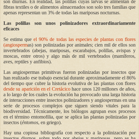
son diurnas. En realidad, las polillas cuyas larvas se alimentan de
fibras textiles o de alimentos almacenados son solo tres familias que
apenas representan un 3% de todas las mariposas nocturnas.
Las polillas son unos polinizadores extraordinariamente
eficaces
Se estima que
el 90% de todas las especies de plantas con flores
(angiosperm
as) son polinizadas por animales; cien mil de ellos son
invertebrados (abejas, mariposas, escarabajos, polillas, avispas y
moscas, entre otros) y algo más de mil vertebrados (mamíferos,
aves, reptiles y anfibios).
Las angiospermas primitivas fueron polinizadas por insectos que
han realizado ese trabajo esencial durante aproximadamente el 86%
del tiempo que cubre la historia evolutiva de las plantas con flores
desde su aparición en el Cretácico
hace unos 120 millones de años,
a lo largo de los cuales la evolución ha provocado una larga historia
de interacciones entre insectos polinizadores y angiospermas en una
serie de procesos complejos que siguen siendo vitales para la
biodiversidad. Técnicamente, los biólogos agrupan esos procesos
en el término entomofilia, que se aplica las plantas polinizadas por
insectos (
éntomos
, en griego).
Hay una copiosa bibliografía con respecto a la polinización por
insectos diurnos, sobre todo por abejas y mariposas, pero se ha